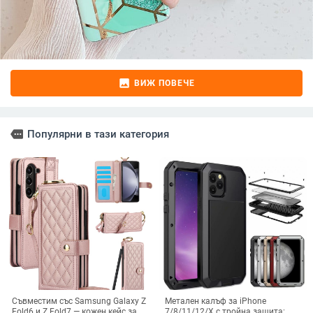
image
ВИЖ ПОВЕЧЕ
more
Популярни в тази категория
Съвместим със Samsung Galaxy Z
Метален калъф за iPhone
Fold6 и Z Fold7 — кожен кейс за
7/8/11/12/X с тройна защита: