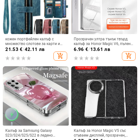
кожен портфейлен калъф с
Прозрачен ултра тънък твърд
множество слотове за карти и
калъф за Honor Magic V6, пълен
цип за iPhone 11–17 Pro Max, XR,
обхват, защита от падане, за
21.53
€
/
42.11 лв
6.96
€
/
13.61 лв
S24, S25
сгъваем дисплей, с огледална
add_shopping_cart
add_shopping_cart
повърхност
Калъф за Samsung Galaxy
Калъф за Honor Magic V5 със
S23/S24/S25/S22 в ледено
сгъваем дисплей, прозрачен,