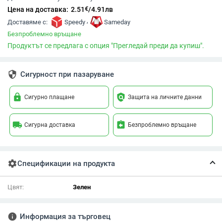
€
Цена на доставка:
2.51
/
4.91
лв
,
Доставяме с:
Speedy
Sameday
Безпроблемно връщане
Продуктът се предлага с опция "Прегледай преди да купиш".
security
Сигурност при пазаруване
lock
policy
Сигурно плащане
Защита на личните данни
local_shipping
assignment_return
Сигурна доставка
Безпроблемно връщане
settings
Спецификации на продукта
Цвят:
Зелен
info
Информация за търговец