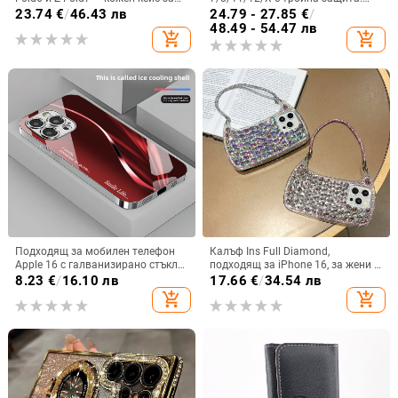
телефон с слот за стилус,
удароустойчив, прахоустойчив и
23.74
€
/
46.43 лв
24.79 - 27.85
€
/
сгъваем дизайн, елегантен стил, с
запечатан
48.49 - 54.47 лв
add_shopping_cart
add_shopping_cart
каишка за китката, за дами
Подходящ за мобилен телефон
Калъф Ins Full Diamond,
Apple 16 с галванизирано стъкло
подходящ за iPhone 16, за жени с
и ослепителна течаща светлина,
14-инчова личност, огледална
8.23
€
/
16.10 лв
17.66
€
/
34.54 лв
семпъл iPhone 17 Pro, модерен и
рамка с 13 големи отвора и
add_shopping_cart
add_shopping_cart
лек луксозен 14 Plus.
електролитно покритие, с
диаманти Ins Full Diamond.