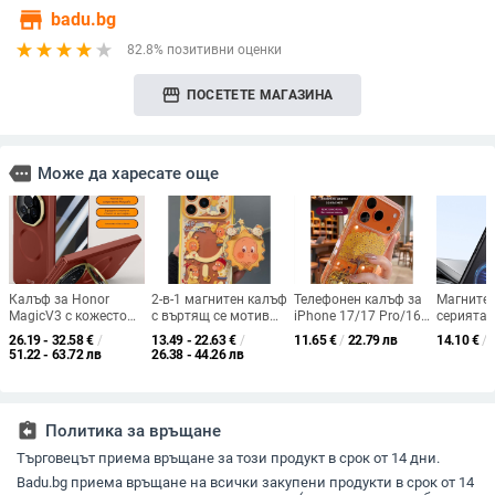
store
badu.bg
82.8% позитивни оценки
storefront
ПОСЕТЕТЕ МАГАЗИНА
more
Може да харесате още
Калъф за Honor
2-в-1 магнитен калъф
Телефонен калъф за
Магнитен
MagicV3 с кожесто
с въртящ се мотив
iPhone 17/17 Pro/16
серията 
усещане и магнитен
„слънчева звезда“ за
Pro Max — релефен
Magic7 с
26.19 - 32.58
€
/
13.49 - 22.63
€
/
11.65
€
/
22.79 лв
14.10
€
/
шарнир за защита
iPhone 16 Pro Max
мотив дърво на
покритие
51.22 - 63.72 лв
26.38 - 44.26 лв
(V3)
богатството с
акрилен 
монета от златно
луксозен
фолио, прозрачен
assignment_return
Политика за връщане
Търговецът приема връщане за този продукт в срок от 14 дни.
Badu.bg приема връщане на всички закупени продукти в срок от 14