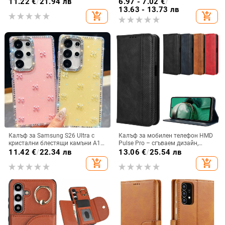
кристално розово със стъклена
лъскав, PC материал
11.22
€
/
21.94 лв
6.97 - 7.02
€
/
повърхност и метално боядисано
13.63 - 13.73 лв
add_shopping_cart
add_shopping_cart
покритие
Калъф за Samsung S26 Ultra с
Калъф за мобилен телефон HMD
кристални блестящи камъни A17,
Pulse Pro – сгъваем дизайн,
A57IMD Aurora Bow и S24FE,
магнитно задържане, джоб за
11.42
€
/
22.34 лв
13.06
€
/
25.54 лв
защита от падане
карти, TPU кожа, удароустойчив
add_shopping_cart
add_shopping_cart