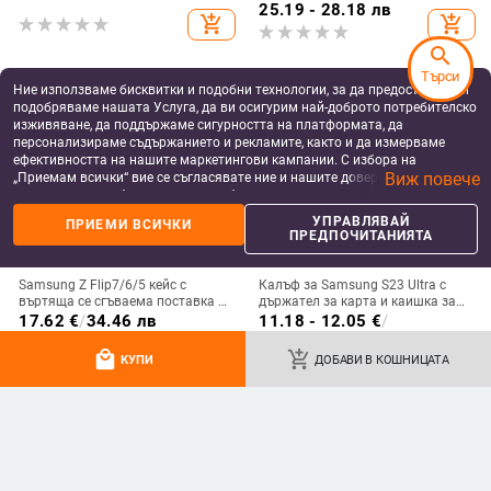
изпускане, минималистичен PU
25.19 - 28.18 лв
add_shopping_cart
add_shopping_cart
кожен калъф, ръчна изработка
search
Търси
Ние използваме бисквитки и подобни технологии, за да предоставяме и
подобряваме нашата Услуга, да ви осигурим най-доброто потребителско
изживяване, да поддържаме сигурността на платформата, да
персонализираме съдържанието и рекламите, както и да измерваме
ефективността на нашите маркетингови кампании. С избора на
Виж повече
„Приемам всички“ вие се съгласявате ние и нашите доверени партньори
да съхраняваме бисквитки и подобни технологии на вашето устройство
за рекламни и аналитични цели. Можете по всяко време да управлявате
УПРАВЛЯВАЙ
ПРИЕМИ ВСИЧКИ
своите предпочитания, като натиснете „Управлявай предпочитанията“.
ПРЕДПОЧИТАНИЯТА
За повече информация, моля, вижте нашата
Политика за защита на
данните
.
Samsung Z Flip7/6/5 кейс с
Калъф за Samsung S23 Ultra с
въртяща се сгъваема поставка и
държател за карта и каишка за
магнитна скоба, 360° въртене,
през врата
17.62
€
/
34.46 лв
11.18 - 12.05
€
/
защита при изпускане,
21.87 - 23.57 лв
add_shopping_cart
add_shopping_cart
поликарбонатен корпус
local_mall
add_shopping_cart
КУПИ
ДОБАВИ В КОШНИЦАТА