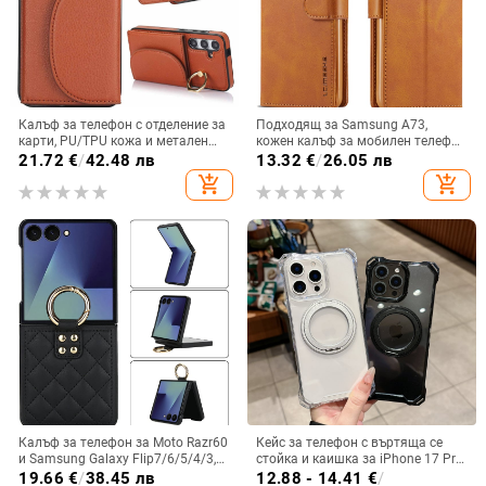
Калъф за телефон с отделение за
Подходящ за Samsung A73,
карти, PU/TPU кожа и метален
кожен калъф за мобилен телефон
пръстен; ръчна изработка,
A36/A16, калъф за мобилен
21.72
€
/
42.48 лв
13.32
€
/
26.05 лв
против изпускане, за Samsung
телефон A26/A56, флип калъф,
add_shopping_cart
add_shopping_cart
защитен калъф, невидима скоба.
Калъф за телефон за Moto Razr60
Кейс за телефон с въртяща се
и Samsung Galaxy Flip7/6/5/4/3,
стойка и каишка за iPhone 17 Pro
сгъваем с пръстен, защита от
Max, 16, 15 и iPhone 11
19.66
€
/
38.45 лв
12.88 - 14.41
€
/