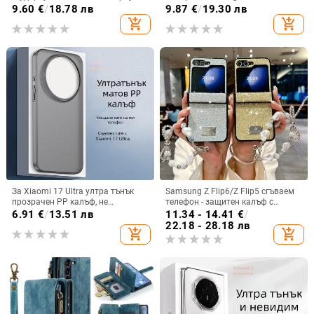
от PC+TPU с текстура на кожа
остъклено цвете, защита от
9.60
€
/
18.78 лв
9.87
€
/
19.30 лв
падане, Ultra Film Case за Apple
add_shopping_cart
add_shopping_cart
13
За Xiaomi 17 Ultra ултра тънък
Samsung Z Flip6/Z Flip5 сгъваем
прозрачен PP калъф, не
телефон - защитен калъф с
пожълтява, матиран финиш и
блестяща гривна
6.91
€
/
13.51 лв
11.34 - 14.41
€
/
гофриран модел
22.18 - 28.18 лв
add_shopping_cart
add_shopping_cart