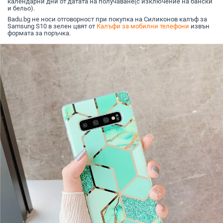
календарни дни от датата на получаване(с изключение на бански
и бельо).
Badu.bg не носи отговорност при покупка на Силиконов калъф за
Samsung S10 в зелен цвят от
Калъфи за мобилни телефони
извън
формата за поръчка.