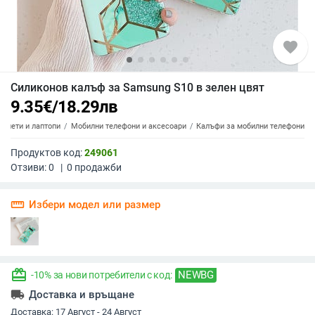
favorite
Силиконов калъф за Samsung S10 в зелен цвят
9.35
€
/
18.29
лв
аблети и лаптопи
Мобилни телефони и аксесоари
Калъфи за мобилни телефони
Продуктов код:
249061
Отзиви:
0
|
0
продажби
straighten
Избери модел или размер
redeem
NEWBG
-10% за нови потребители с код:
local_shipping
Доставка и връщане
Доставка:
17 Август - 24 Август