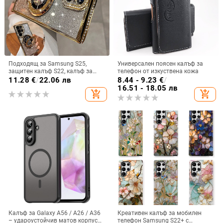
Подходящ за Samsung S25,
Универсален поясен калъф за
защитен калъф S22, калъф за
телефон от изкуствена кожа
мобилен телефон Edge Drill, S24,
11.28
€
/
22.06 лв
8.44 - 9.23
€
/
прозрачен магнитен държач със
16.51 - 18.05 лв
add_shopping_cart
add_shopping_cart
стрази A56, брокат против
падане на пудра.
Калъф за Galaxy A56 / A26 / A36
Креативен калъф за мобилен
– удароустойчив матов корпус
телефон Samsung S22+ с