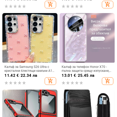
износване, материал PC +
add_shopping_cart
add_shopping_cart
имитационна кожа, прецизна
обработка
Калъф за Samsung S26 Ultra с
Калъф за телефон Honor X70 -
кристални блестящи камъни A17,
пълна защита срещу изпускане,
A57IMD Aurora Bow и S24FE,
закалено стъкло, модел Аурора
11.42
€
/
22.34 лв
13.01
€
/
25.45 лв
защита от падане
add_shopping_cart
add_shopping_cart