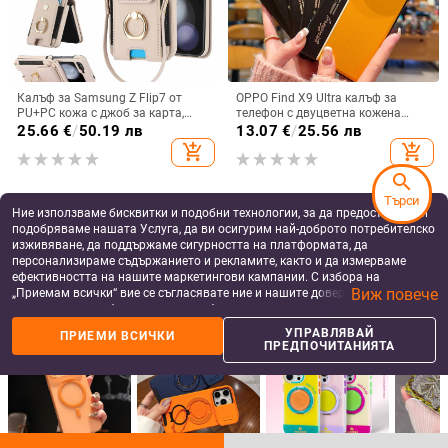
Калъф за Samsung Z Flip7 от
OPPO Find X9 Ultra калъф за
PU+PC кожа с джоб за карта,
телефон с двуцветна кожена
пръстен за държане, еластичен
текстура и флуоресцентни линии,
25.66
€
/
50.19 лв
13.07
€
/
25.56 лв
държач за карти и кръстосана
GT8Pro защитен калъф
add_shopping_cart
add_shopping_cart
презрамка
search
Търси
Ние използваме бисквитки и подобни технологии, за да предоставяме и
подобряваме нашата Услуга, да ви осигурим най-доброто потребителско
изживяване, да поддържаме сигурността на платформата, да
персонализираме съдържанието и рекламите, както и да измерваме
ефективността на нашите маркетингови кампании. С избора на
Виж повече
„Приемам всички“ вие се съгласявате ние и нашите доверени партньори
да съхраняваме бисквитки и подобни технологии на вашето устройство
за рекламни и аналитични цели. Можете по всяко време да управлявате
УПРАВЛЯВАЙ
ПРИЕМИ ВСИЧКИ
своите предпочитания, като натиснете „Управлявай предпочитанията“.
ПРЕДПОЧИТАНИЯТА
За повече информация, моля, вижте нашата
Политика за защита на
данните
.
Brons калъф за телефон за
Samsung Z Flip6/Z Flip5 сгъваем
Samsung — пълен обхват, стилен
телефон - защитен калъф с
и креативен дизайн, TPU
блестяща гривна
11.06 - 14.10
€
/
11.34 - 14.41
€
/
материал, удароустойчив
21.63 - 27.58 лв
22.18 - 28.18 лв