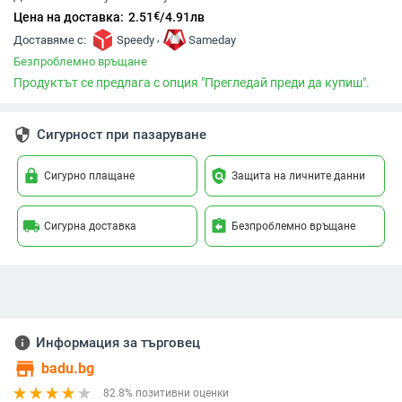
€
Цена на доставка:
2.51
/
4.91
лв
,
Доставяме с:
Speedy
Sameday
Безпроблемно връщане
Продуктът се предлага с опция "Прегледай преди да купиш".
security
Сигурност при пазаруване
lock
policy
Сигурно плащане
Защита на личните данни
local_shipping
assignment_return
Сигурна доставка
Безпроблемно връщане
info
Информация за търговец
store
badu.bg
82.8% позитивни оценки