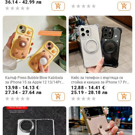
корейски стил
обектива, кожа,
36.14 - 42.99 лв
add_shopping_cart
add_shopping_cart
електроплатиране, защита срещу
изпускане
Калъф Press Bubble Blow Kabibala
Кейс за телефон с въртяща се
за iPhone 15 за Apple 12 13/14Pro
стойка и каишка за iPhone 17 Pro
Max, устойчив на изпускане 11
Max, 16, 15 и iPhone 11
13.98 - 14.13
€
/
12.88 - 14.41
€
/
27.34 - 27.64 лв
25.19 - 28.18 лв
add_shopping_cart
add_shopping_cart