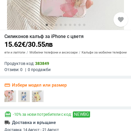
favorite
Силиконов калъф за iPhone с цветя
15.62
€
/
30.55
лв
аблети и лаптопи
Мобилни телефони и аксесоари
Калъфи за мобилни телефони
Продуктов код:
383849
Отзиви:
0
|
0
продажби
straighten
Избери модел или размер
redeem
NEWBG
-10% за нови потребители с код:
local_shipping
Доставка и връщане
Доставка:
14 Август - 21 Август