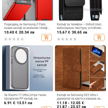
Подходящ за Samsung Z Flip6,
Калъф за телефон – Oxford плат,
кожен калъф за мобилен телефон
ембосирана текстура; устойчив
Flip5, твърд двустранен калъф
на износ и изпадане, против
10.40
€
/
20.34 лв
15.67
€
/
30.65 лв
против падане за Flip7, защитен
отпечатъци; съвместим с iPhone
add_shopping_cart
add_shopping_cart
калъф Armor
12, iPhone 13, iPhone 14 и други
За Xiaomi 17 Ultra ултра тънък
Калъф за Samsung S23 Ultra с
прозрачен PP калъф, не
държател за карта и каишка за
пожълтява, матиран финиш и
през врата
6.91
€
/
13.51 лв
11.18 - 12.05
€
/
гофриран модел
21.87 - 23.57 лв