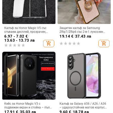
Калъф за Honor Magic V5 със
Защитен калъф за Samsung
сгъваем дисплей, прозрачен,
Zflip7/Zflip6 със 2-в-1 луксозен
лъскав, PC материал
дизайн, изкуствена кожа и
6.97 - 7.02
€
/
19.14
€
/
37.43 лв
електроплакиране
13.63 - 13.73 лв
add_shopping_cart
add_shopping_cart
Кейс за Honor Magic V3 с
Калъф за Galaxy A56 / A26 / A36
подвижен екран и стойка – пълна
– удароустойчив матов корпус
защита, удароустойчив, против
от PC+TPU с текстура на кожа
17.91
€
/
35.03 лв
9.60
€
/
18.78 лв