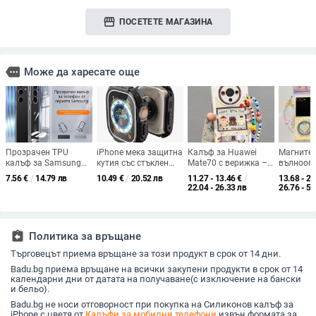
storefront
ПОСЕТЕТЕ МАГАЗИНА
more
Може да харесате още
Прозрачен TPU
iPhone мека защитна
Калъф за Huawei
Магните
калъф за Samsung
кутия със стъклен
Mate70 с верижка –
вълнооб
S24 / S24 Ultra, с
гръб,
пълен силиконов
минимал
7.56
€
/
14.79 лв
10.49
€
/
20.52 лв
11.27 - 13.46
€
/
13.68 - 27
пълно покритие и
удароустойчива и
протектор с дизайн
калъф съ
22.04 - 26.33 лв
26.76 - 53
защита на камерата
антиотпечатъци,
на парти мече
мотив за
съвместима с iPhone
Flip 7 и Z
12–14 серия
(Pro/Max), налична
assignment_return
Политика за връщане
персонализация,
вдъхновена от
Търговецът приема връщане за този продукт в срок от 14 дни.
Япония и Южна
Badu.bg приема връщане на всички закупени продукти в срок от 14
Корея, китайски стил,
календарни дни от датата на получаване(с изключение на бански
лек аромат
и бельо).
Badu.bg не носи отговорност при покупка на Силиконов калъф за
iPhone с цветя от
Калъфи за мобилни телефони
извън формата за