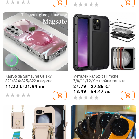
add_shopping_cart
add_shopping_cart
Калъф за Samsung Galaxy
Метален калъф за iPhone
S23/S24/S25/S22 в ледено
7/8/11/12/X с тройна защита:
кристално розово със стъклена
удароустойчив, прахоустойчив и
11.22
€
/
21.94 лв
24.79 - 27.85
€
/
повърхност и метално боядисано
запечатан
48.49 - 54.47 лв
add_shopping_cart
add_shopping_cart
покритие