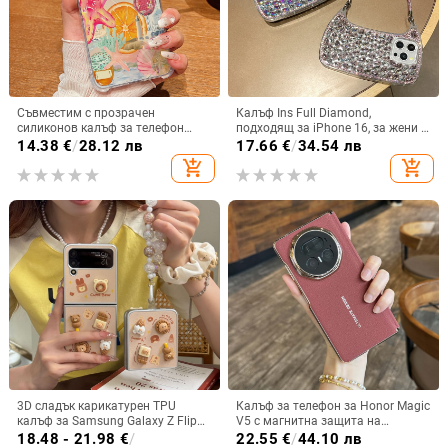
Съвместим с прозрачен
Калъф Ins Full Diamond,
силиконов калъф за телефон
подходящ за iPhone 16, за жени с
Samsung S25 Ultra,
14-инчова личност, огледална
14.38
€
/
28.12 лв
17.66
€
/
34.54 лв
персонализиран рисуван дизайн
рамка с 13 големи отвора и
add_shopping_cart
add_shopping_cart
за S24 FE и защитен калъф A55
електролитно покритие, с
5G.
диаманти Ins Full Diamond.
3D сладък карикатурен TPU
Калъф за телефон за Honor Magic
калъф за Samsung Galaxy Z Flip
V5 с магнитна защита на
6/3/4, защита срещу изпускане,
централната ос, пълна защита на
18.48 - 21.98
€
/
22.55
€
/
44.10 лв