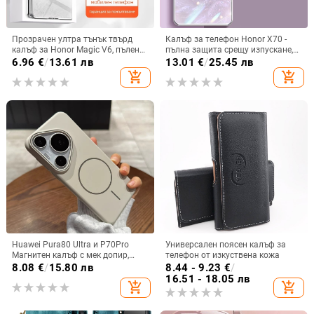
Прозрачен ултра тънък твърд
Калъф за телефон Honor X70 -
калъф за Honor Magic V6, пълен
пълна защита срещу изпускане,
обхват, защита от падане, за
закалено стъкло, модел Аурора
6.96
€
/
13.61 лв
13.01
€
/
25.45 лв
сгъваем дисплей, с огледална
add_shopping_cart
add_shopping_cart
повърхност
Huawei Pura80 Ultra и P70Pro
Универсален поясен калъф за
Магнитен калъф с мек допир,
телефон от изкуствена кожа
ултра тънък PC корпус,
8.08
€
/
15.80 лв
8.44 - 9.23
€
/
противоударна защита
16.51 - 18.05 лв
add_shopping_cart
add_shopping_cart