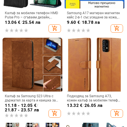
Калъф за мобилен телефон HMD
Samsung A17 матиран магнитен
Pulse Pro – сгъваем дизайн,
кейс 2-в-1 със усещане за кожа,
магнитно задържане, джоб за
удароустойчива обвивка от
13.06
€
/
25.54 лв
9.60
€
/
18.78 лв
карти, TPU кожа, удароустойчив
PC+TPU, цветове: розово,
add_shopping_cart
add_shopping_cart
червено, лилаво, синьо, черно
Калъф за Samsung S23 Ultra с
Подходящ за Samsung A73,
държател за карта и каишка за
кожен калъф за мобилен телефон
през врата
A36/A16, калъф за мобилен
11.18 - 12.05
€
/
13.32
€
/
26.05 лв
телефон A26/A56, флип калъф,
21.87 - 23.57 лв
add_shopping_cart
add_shopping_cart
защитен калъф, невидима скоба.