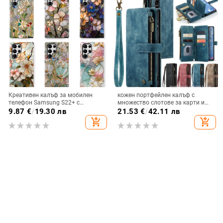
Креативен калъф за мобилен
кожен портфейлен калъф с
телефон Samsung S22+ с
множество слотове за карти и
остъклено цвете, защита от
цип за iPhone 11–17 Pro Max, XR,
9.87
€
/
19.30 лв
21.53
€
/
42.11 лв
падане, Ultra Film Case за Apple
S24, S25
add_shopping_cart
add_shopping_cart
13