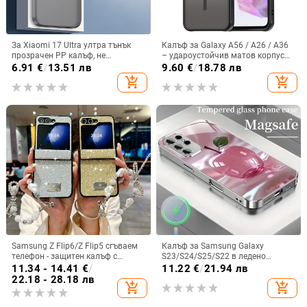
За Xiaomi 17 Ultra ултра тънък
Калъф за Galaxy A56 / A26 / A36
прозрачен PP калъф, не
– удароустойчив матов корпус
пожълтява, матиран финиш и
от PC+TPU с текстура на кожа
6.91
€
/
13.51 лв
9.60
€
/
18.78 лв
гофриран модел
add_shopping_cart
add_shopping_cart
Samsung Z Flip6/Z Flip5 сгъваем
Калъф за Samsung Galaxy
телефон - защитен калъф с
S23/S24/S25/S22 в ледено
блестяща гривна
кристално розово със стъклена
11.34 - 14.41
€
/
11.22
€
/
21.94 лв
повърхност и метално боядисано
22.18 - 28.18 лв
add_shopping_cart
add_shopping_cart
покритие