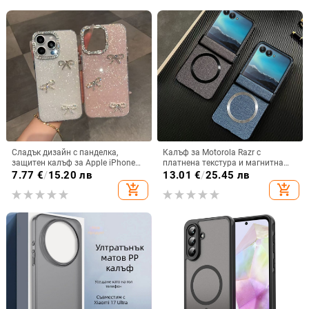
Сладък дизайн с панделка,
Калъф за Motorola Razr с
защитен калъф за Apple iPhone
платнена текстура и магнитна
11–15 Pro Max, пълен обхват
панта, флип
7.77
€
/
15.20 лв
13.01
€
/
25.45 лв
add_shopping_cart
add_shopping_cart