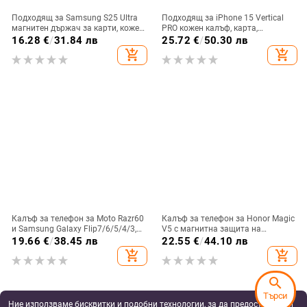
Подходящ за Samsung S25 Ultra
Подходящ за iPhone 15 Vertical
магнитен държач за карти, кожен
PRO кожен калъф, карта,
калъф S24Plus, защитен калъф,
оксфордски плат, найлонов плат,
16.28
€
/
31.84 лв
25.72
€
/
50.30 лв
разделен на части, калъф за
колан, чанта за кръста на
add_shopping_cart
add_shopping_cart
мобилен телефон Samsung
мобилен телефон
Калъф за телефон за Moto Razr60
Калъф за телефон за Honor Magic
и Samsung Galaxy Flip7/6/5/4/3,
V5 с магнитна защита на
сгъваем с пръстен, защита от
централната ос, пълна защита на
19.66
€
/
38.45 лв
22.55
€
/
44.10 лв
изпускане, минималистичен PU
обектива, кожа,
add_shopping_cart
add_shopping_cart
кожен калъф, ръчна изработка
електроплатиране, защита срещу
изпускане
search
Търси
Ние използваме бисквитки и подобни технологии, за да предоставяме и