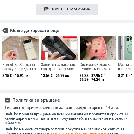
storefront
ПОСЕТЕТЕ МАГАЗИНА
more
Може да харесате още
Калъф за Samsung
Защитен силиконов
Силиконов кейс за
Магнитен
Galaxy Z Flip5/Z Flip4
калъф за Black Shark
iPhone 16 Pro Max –
iPhone с
със сгъваем екран,
4 Pro, Black Shark 3 и
сладък мотив с роза,
метално 
8.15
€
/
15.94 лв
13.68
€
/
26.76 лв
33.38 - 37.96
€
/
8.21
€
/
1
защита в четирите
Black Shark 4 —
ударопоглъщащ
без рамк
65.29 - 74.24 лв
ъгъла и прозрачен
удароустойчив,
за кожа, 
въздушен
пълен обхват, Helo
Pro/14 P
амортизатор
серия 13
assignment_return
Политика за връщане
Търговецът приема връщане за този продукт в срок от 14 дни.
Badu.bg приема връщане на всички закупени продукти в срок от 14
календарни дни от датата на получаване(с изключение на бански
и бельо).
Badu.bg не носи отговорност при покупка на Силиконов калъф за
iPhone с цветен принт от
Калъфи за мобилни телефони
извън