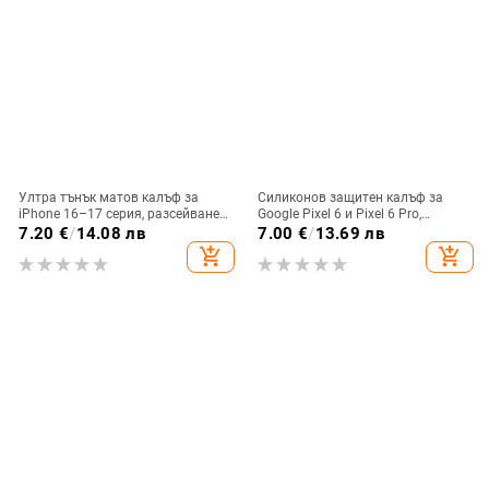
Ултра тънък матов калъф за
Силиконов защитен калъф за
iPhone 16–17 серия, разсейване
Google Pixel 6 и Pixel 6 Pro,
на топлината, пълно покритие,
съвместим с Pixel 7a, пълна
7.20
€
/
14.08 лв
7.00
€
/
13.69 лв
удароустойчив и устойчив на
защита
add_shopping_cart
add_shopping_cart
отпечатъци