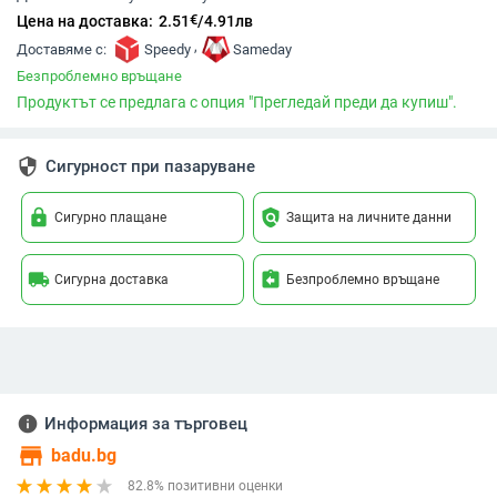
€
Цена на доставка:
2.51
/
4.91
лв
,
Доставяме с:
Speedy
Sameday
Безпроблемно връщане
Продуктът се предлага с опция "Прегледай преди да купиш".
security
Сигурност при пазаруване
lock
policy
Сигурно плащане
Защита на личните данни
local_shipping
assignment_return
Сигурна доставка
Безпроблемно връщане
info
Информация за търговец
store
badu.bg
82.8% позитивни оценки