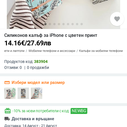
favorite
Силиконов калъф за iPhone с цветен принт
14.16
€
/
27.69
лв
аблети и лаптопи
Мобилни телефони и аксесоари
Калъфи за мобилни телефони
Продуктов код:
383904
Отзиви:
0
|
0
продажби
straighten
Избери модел или размер
redeem
NEWBG
-10% за нови потребители с код:
local_shipping
Доставка и връщане
Доставка:
14 Август - 21 Август