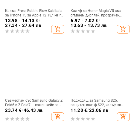
Калъф Press Bubble Blow Kabibala
Калъф за Honor Magic V5 със
за iPhone 15 за Apple 12 13/14Pro
сгъваем дисплей, прозрачен,
Max, устойчив на изпускане 11
лъскав, PC материал
13.98 - 14.13
€
/
6.97 - 7.02
€
/
27.34 - 27.64 лв
13.63 - 13.73 лв
add_shopping_cart
add_shopping_cart
Съвместим със Samsung Galaxy Z
Подходящ за Samsung S25,
Fold6 и Z Fold7 — кожен кейс за
защитен калъф S22, калъф за
телефон с слот за стилус,
мобилен телефон Edge Drill, S24,
23.74
€
/
46.43 лв
11.28
€
/
22.06 лв
сгъваем дизайн, елегантен стил, с
прозрачен магнитен държач със
add_shopping_cart
add_shopping_cart
каишка за китката, за дами
стрази A56, брокат против
падане на пудра.