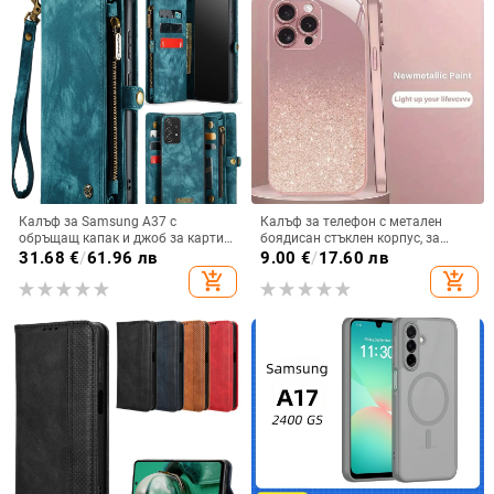
Калъф за Samsung A37 с
Калъф за телефон с метален
обръщащ капак и джоб за карти,
боядисан стъклен корпус, за
защита от падане, A16 джоб за
iPhone 11–14 Pro Max,
31.68
€
/
61.96 лв
9.00
€
/
17.60 лв
карта, A56 PU/TPU калъф,
охлаждане, модел YK263
add_shopping_cart
add_shopping_cart
магнитно затваряне