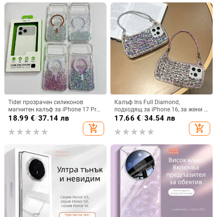
Tider прозрачен силиконов
Калъф Ins Full Diamond,
магнитен калъф за iPhone 17 Pro
подходящ за iPhone 16, за жени с
Max, защита срещу падане,
14-инчова личност, огледална
18.99
€
/
37.14 лв
17.66
€
/
34.54 лв
стилен дизайн
рамка с 13 големи отвора и
add_shopping_cart
add_shopping_cart
електролитно покритие, с
диаманти Ins Full Diamond.