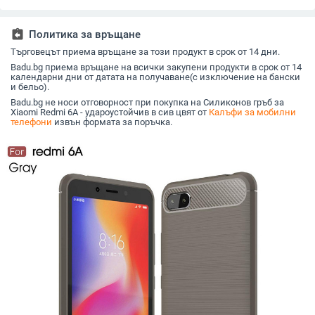
обработка,
устойчив на падане,
X200S/X2
удароустойчив
акрилна текстура
assignment_return
Политика за връщане
Търговецът приема връщане за този продукт в срок от 14 дни.
Badu.bg приема връщане на всички закупени продукти в срок от 14
календарни дни от датата на получаване(с изключение на бански
и бельо).
Badu.bg не носи отговорност при покупка на Силиконов гръб за
Xiaomi Redmi 6A - удароустойчив в сив цвят от
Калъфи за мобилни
телефони
извън формата за поръчка.