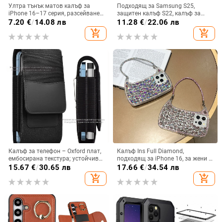
Ултра тънък матов калъф за
Подходящ за Samsung S25,
iPhone 16–17 серия, разсейване
защитен калъф S22, калъф за
на топлината, пълно покритие,
мобилен телефон Edge Drill, S24,
7.20
€
/
14.08 лв
11.28
€
/
22.06 лв
удароустойчив и устойчив на
прозрачен магнитен държач със
add_shopping_cart
add_shopping_cart
отпечатъци
стрази A56, брокат против
падане на пудра.
Калъф за телефон – Oxford плат,
Калъф Ins Full Diamond,
ембосирана текстура; устойчив
подходящ за iPhone 16, за жени с
на износ и изпадане, против
14-инчова личност, огледална
15.67
€
/
30.65 лв
17.66
€
/
34.54 лв
отпечатъци; съвместим с iPhone
рамка с 13 големи отвора и
add_shopping_cart
add_shopping_cart
12, iPhone 13, iPhone 14 и други
електролитно покритие, с
диаманти Ins Full Diamond.