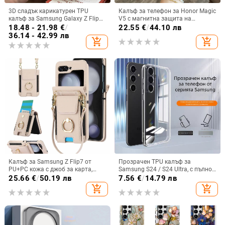
3D сладък карикатурен TPU
Калъф за телефон за Honor Magic
калъф за Samsung Galaxy Z Flip
V5 с магнитна защита на
6/3/4, защита срещу изпускане,
централната ос, пълна защита на
18.48 - 21.98
€
/
22.55
€
/
44.10 лв
корейски стил
обектива, кожа,
36.14 - 42.99 лв
add_shopping_cart
add_shopping_cart
електроплатиране, защита срещу
изпускане
Калъф за Samsung Z Flip7 от
Прозрачен TPU калъф за
PU+PC кожа с джоб за карта,
Samsung S24 / S24 Ultra, с пълно
пръстен за държане, еластичен
покритие и защита на камерата
25.66
€
/
50.19 лв
7.56
€
/
14.79 лв
държач за карти и кръстосана
add_shopping_cart
add_shopping_cart
презрамка