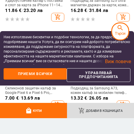
Удароустойчив калъф с поставка
Подходящ за Samsung S25 Ultra
и слот за карта за iPhone 11–14
магнитен държач за карти, кожен
Pro Max, изкуствена кожа,
калъф S24Plus, защитен калъф,
11.86
€
/
23.20 лв
16.28
€
/
31.84 лв
релефна украса
разделен на части, калъф за
add_shopping_cart
add_shopping_cart
мобилен телефон Samsung
search
Търси
Ние използваме бисквитки и подобни технологии, за да предоставяме и
подобряваме нашата Услуга, да ви осигурим най-доброто потребителско
изживяване, да поддържаме сигурността на платформата, да
персонализираме съдържанието и рекламите, както и да измерваме
ефективността на нашите маркетингови кампании. С избора на
Виж повече
„Приемам всички“ вие се съгласявате ние и нашите доверени партньори
да съхраняваме бисквитки и подобни технологии на вашето устройство
за рекламни и аналитични цели. Можете по всяко време да управлявате
УПРАВЛЯВАЙ
ПРИЕМИ ВСИЧКИ
своите предпочитания, като натиснете „Управлявай предпочитанията“.
ПРЕДПОЧИТАНИЯТА
За повече информация, моля, вижте нашата
Политика за защита на
данните
.
Силиконов защитен калъф за
Подходящ за Samsung A73,
Google Pixel 6 и Pixel 6 Pro,
кожен калъф за мобилен телефон
съвместим с Pixel 7a, пълна
A36/A16, калъф за мобилен
7.00
€
/
13.69 лв
13.32
€
/
26.05 лв
защита
телефон A26/A56, флип калъф,
add_shopping_cart
add_shopping_cart
защитен калъф, невидима скоба.
local_mall
add_shopping_cart
КУПИ
ДОБАВИ В КОШНИЦАТА