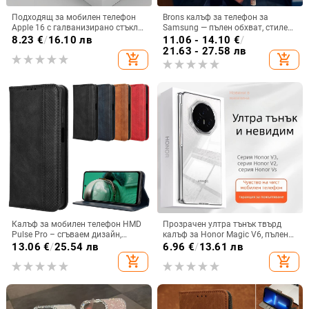
Подходящ за мобилен телефон
Brons калъф за телефон за
Apple 16 с галванизирано стъкло
Samsung — пълен обхват, стилен
и ослепителна течаща светлина,
и креативен дизайн, TPU
8.23
€
/
16.10 лв
11.06 - 14.10
€
/
семпъл iPhone 17 Pro, модерен и
материал, удароустойчив
21.63 - 27.58 лв
add_shopping_cart
add_shopping_cart
лек луксозен 14 Plus.
Калъф за мобилен телефон HMD
Прозрачен ултра тънък твърд
Pulse Pro – сгъваем дизайн,
калъф за Honor Magic V6, пълен
магнитно задържане, джоб за
обхват, защита от падане, за
13.06
€
/
25.54 лв
6.96
€
/
13.61 лв
карти, TPU кожа, удароустойчив
сгъваем дисплей, с огледална
add_shopping_cart
add_shopping_cart
повърхност