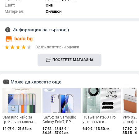
Цвят:
Сив
Материал:
Силикон
info
Информация за търговец
store
badu.bg
82.8% позитивни оценки
storefront
ПОСЕТЕТЕ МАГАЗИНА
more
Може да харесате още
Samsung кейс за
Калъф за Samsung
Huawei Mate60 Pro
Vivo X200
гръб със сгъваем
Galaxy Fold7, PP
ултра тънък
калъф за
пръстен,
материал, кожено
прозрачен
кожена т
11.07
€
/
21.65 лв
17.62 - 18.93
€
/
6.90
€
/
13.50 лв
17.97 - 20
PC+PVC+метален
покритие,
силиконов калъф с
стил на 
34.46 - 37.02 лв
35.15 - 40
пръстен, машинна
антихлъзгащ,
пълно покритие
удароус