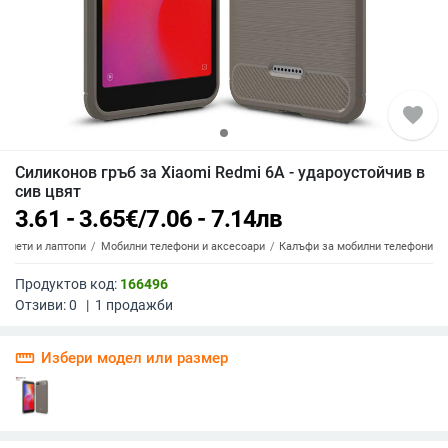
favorite
Силиконов гръб за Xiaomi Redmi 6A - удароустойчив в
сив цвят
3.61 - 3.65
€
/
7.06 - 7.14
лв
аблети и лаптопи
Мобилни телефони и аксесоари
Калъфи за мобилни телефони
Продуктов код:
166496
Отзиви:
0
|
1
продажби
straighten
Избери модел или размер