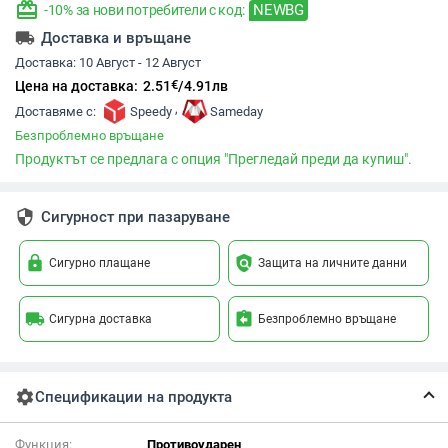
redeem
NEWBG
-10% за нови потребители с код:
local_shipping
Доставка и връщане
Доставка:
10 Август - 12 Август
€
Цена на доставка:
2.51
/
4.91
лв
,
Доставяме с:
Speedy
Sameday
Безпроблемно връщане
Продуктът се предлага с опция "Прегледай преди да купиш".
security
Сигурност при пазаруване
lock
policy
Сигурно плащане
Защита на личните данни
local_shipping
assignment_return
Сигурна доставка
Безпроблемно връщане
settings
Спецификации на продукта
Функция:
Противоударен