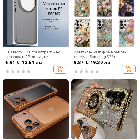
За Xiaomi 17 Ultra ултра тънък
Креативен калъф за мобилен
прозрачен PP калъф, не
телефон Samsung S22+ с
пожълтява, матиран финиш и
остъклено цвете, защита от
6.91
€
/
13.51 лв
9.87
€
/
19.30 лв
гофриран модел
падане, Ultra Film Case за Apple
add_shopping_cart
add_shopping_cart
13