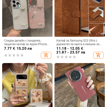
Сладък дизайн с панделка,
Калъф за Samsung S23 Ultra с
защитен калъф за Apple iPhone
държател за карта и каишка за
11–15 Pro Max, пълен обхват
през врата
7.77
€
/
15.20 лв
11.18 - 12.05
€
/
21.87 - 23.57 лв
add_shopping_cart
add_shopping_cart