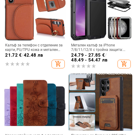
Калъф за телефон с отделение за
Метален калъф за iPhone
карти, PU/TPU кожа и метален
7/8/11/12/X с тройна защита:
пръстен; ръчна изработка,
удароустойчив, прахоустойчив и
21.72
€
/
42.48 лв
24.79 - 27.85
€
/
против изпускане, за Samsung
запечатан
48.49 - 54.47 лв
add_shopping_cart
add_shopping_cart