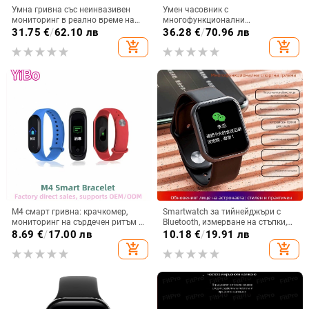
Умна гривна със неинвазивен
Умен часовник с
мониторинг в реално време на
многофункционални
кръвна захар, кръвно налягане и
възможности: кръвна захар,
31.75
€
/
62.10 лв
36.28
€
/
70.96 лв
липиди; водоустойчива до 50 м;
кръвно налягане, сърдечен
add_shopping_cart
add_shopping_cart
алуминиев корпус; силиконова
ритъм, кислород в кръвта,
каишка; TFT дисплей
мониторинг на съня, спорт и
бягане, унисекс водоустойчива
гривна
M4 смарт гривна: крачкомер,
Smartwatch за тийнейджъри с
мониторинг на сърдечен ритъм и
Bluetooth, измерване на стъпки,
кръвно налягане, следене на съня
мониторинг на сърдечен ритъм и
8.69
€
/
17.00 лв
10.18
€
/
19.91 лв
и кислород в кръвта, Bluetooth
кръвно налягане, следене на съня
add_shopping_cart
add_shopping_cart
обаждания, дистанционно
и кислород в кръвта; силиконова
снимане, умни напомняния
каишка, пластмасов корпус