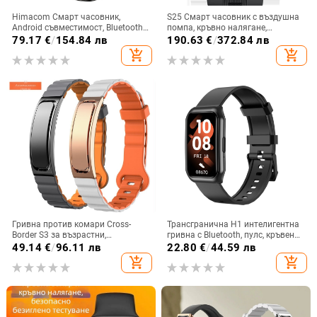
Himacom Смарт часовник,
S25 Смарт часовник с въздушна
Android съвместимост, Bluetooth
помпа, кръвно налягане,
разговори, TFT дисплей,
сърдечна честота, SpO2, Bluetooth
79.17
€
/
154.84 лв
190.63
€
/
372.84 лв
магнитно зареждане, Не
обаждане
add_shopping_cart
add_shopping_cart
водоустойчив
Гривна против комари Cross-
Трансгранична H1 интелигентна
Border S3 за възрастни,
гривна с Bluetooth, пулс, кръвен
мониторинг на здравето на
кислород, мониторинг на
49.14
€
/
96.11 лв
22.80
€
/
44.59 лв
закрито и открито,
здравето, броене на стъпки,
add_shopping_cart
add_shopping_cart
ароматерапевтични таблетки за
напомняне за обаждания
предотвратяване на ухапвания в
мултиспортен режим