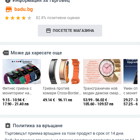
info
Информация за търговец
store
badu.bg
82.8% позитивни оценки
storefront
ПОСЕТЕТЕ МАГАЗИНА
more
Може да харесате още
Фитнес гривна с
Гривна против
Трансграничен нов
Умен спо
мониторинг на
комари Cross-Border
моден дамски смарт
с монито
сърдечен ритъм,
S3 за възрастни,
часовник G34 с
кислород
9.15 - 10.94
€
/
49.14
€
/
96.11 лв
53.99 - 56.02
€
/
29.27 - 35
докосване, безжичен
мониторинг на
измерване на пулса,
измерван
17.90 - 21.40 лв
105.60 - 109.57 лв
57.25 - 69
обхват 5–10 м,
здравето на закрито
кръвно налягане,
сърдечен
каишка TPU,
и открито,
кръвен кислород,
кръвно н
пластмасов корпус
ароматерапевтични
Bluetooth,
проследя
таблетки за
многофункционален
съня, во
assignment_return
Политика за връщане
предотвратяване на
модел
силикон
ухапвания в
Търговецът приема връщане за този продукт в срок от 14 дни.
мултиспортен режим