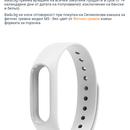
Badu.bg приема връщане на всички закупени продукти в срок от 14
календарни дни от датата на получаване(с изключение на бански
и бельо).
Badu.bg не носи отговорност при покупка на Силиконова каишка за
фитнес гривни модел M3 - бял цвят от
Фитнес гривни
извън
формата за поръчка.