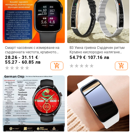
Смарт часовник с измерване на
B3 Умна гривна Сърдечен ритъм
сърдечната честота, кръвното
Кръвно кислородно налягане
налягане и сатурацията на
Сън Педометър Спорт Женско
28.26 - 31.11
€
/
54.79
€
/
107.16 лв
кислорода в кръвта, Bluetooth
здраве Shake Фото гривна
55.27 - 60.85 лв
add_shopping_cart
add_shopping_cart
разговори, следене на съня –
съвместим с iOS