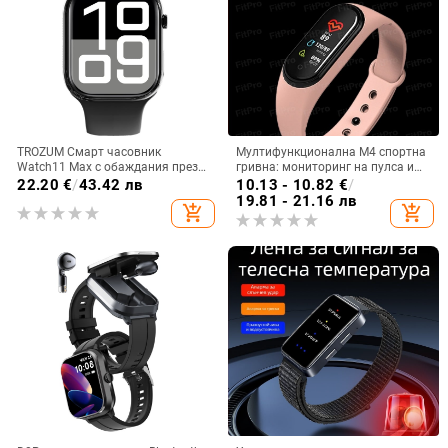
TROZUM Смарт часовник
Мултифункционална M4 спортна
Watch11 Max с обаждания през
гривна: мониторинг на пулса и
Bluetooth, измерване на сърдечен
кръвното налягане, анализ на
22.20
€
/
43.42 лв
10.13 - 10.82
€
/
ритъм, крачкомер, проследяване
съня, отчитане на стъпки, живот
19.81 - 21.16 лв
add_shopping_cart
add_shopping_cart
на съня, Android съвместим
на батерията 7–14 дни