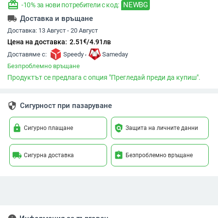
redeem
NEWBG
-10% за нови потребители с код:
local_shipping
Доставка и връщане
Доставка:
13 Август - 20 Август
€
Цена на доставка:
2.51
/
4.91
лв
,
Доставяме с:
Speedy
Sameday
Безпроблемно връщане
Продуктът се предлага с опция "Прегледай преди да купиш".
security
Сигурност при пазаруване
lock
policy
Сигурно плащане
Защита на личните данни
local_shipping
assignment_return
Сигурна доставка
Безпроблемно връщане