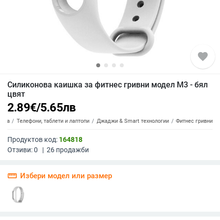
favorite
Силиконова каишка за фитнес гривни модел M3 - бял
цвят
2.89
€
/
5.65
лв
ника
Телефони, таблети и лаптопи
Джаджи & Smart технологии
Фитнес гривни
Продуктов код:
164818
Отзиви:
0
|
26
продажби
straighten
Избери модел или размер