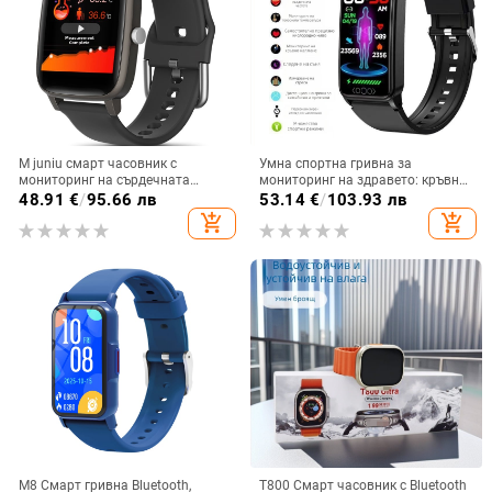
M juniu смарт часовник с
Умна спортна гривна за
мониторинг на сърдечната
мониторинг на здравето: кръвна
честота, телесна температура,
захар, кислород в кръвта,
48.91
€
/
95.66 лв
53.14
€
/
103.93 лв
кръвно налягане, следене на съня
динамично кръвно налягане,
add_shopping_cart
add_shopping_cart
и крачкомер (мониторинг на
пикочна киселина и телесна
сърдечната честота, телесна
температура
температура, кръвно налягане,
следене на съня, крачкомер)
M8 Смарт гривна Bluetooth,
T800 Смарт часовник с Bluetooth