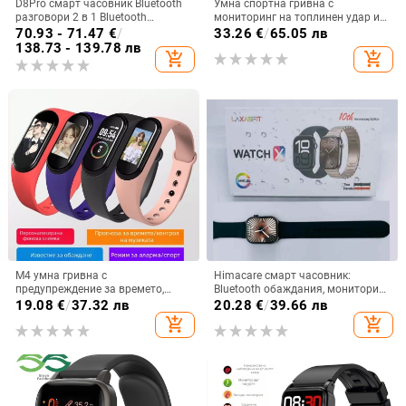
D8Pro смарт часовник Bluetooth
Умна спортна гривна с
разговори 2 в 1 Bluetooth
мониторинг на топлинен удар и
слушалки 2"
телесна температура, силиконов
70.93 - 71.47
€
/
33.26
€
/
65.05 лв
ремък, TFT дисплей, живот на
138.73 - 139.78 лв
add_shopping_cart
add_shopping_cart
батерията до 21 дни
M4 умна гривна с
Himacare смарт часовник:
предупреждение за времето,
Bluetooth обаждания, мониторинг
аларма, крачкомер, Bluetooth,
на сърдечния ритъм, следене на
19.08
€
/
37.32 лв
20.28
€
/
39.66 лв
Android съвместим, живот на
съня, крачкомер, безжично
add_shopping_cart
add_shopping_cart
батерията 7–14 дни
зареждане