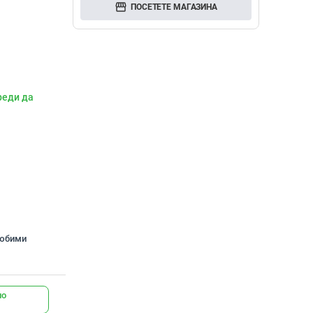
storefront
ПОСЕТЕТЕ МАГАЗИНА
реди да
любими
но