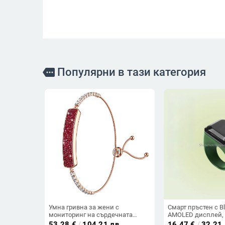
Популярни в тази категория
more
Умна гривна за жени с
Смарт пръстен с Bl
мониторинг на сърдечната
AMOLED дисплей,
честота, кислород в кръвта,
зареждане, ABS к
53.28
€
/
104.21 лв
16.47
€
/
32.21