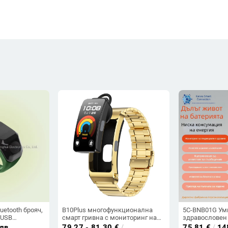
uetooth брояч,
B10Plus многофункционална
5C-BNB01G Ум
 USB
смарт гривна с мониторинг на
здравословен 
аишка
сърдечния ритъм и кислород в
позициониран
 лв
79.27 - 81.30
€
/
75.81
€
/
14