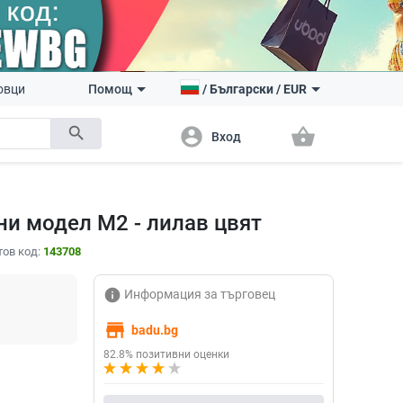
овци
Помощ
/
Български
/
EUR
search
account_circle
shopping_basket
Вход
ни модел M2 - лилав цвят
тов код:
143708
info
Информация за търговец
store
badu.bg
82.8% позитивни оценки