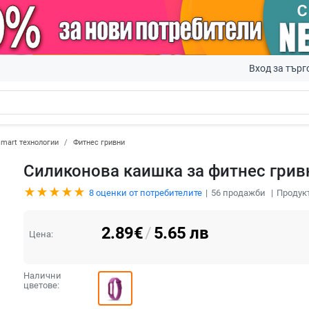
Вход за търг
mart технологии
Фитнес гривни
Силиконова каишка за фитнес грив
8
оценки от потребителите
56
продажби
Продук
2.89
€
/
5.65
лв
Цена:
Налични
цветове: