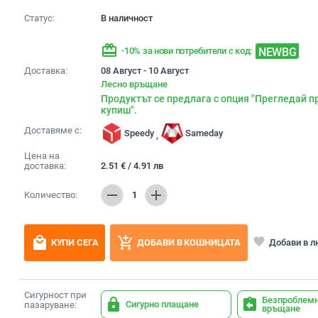
Статус:
В наличност
redeem
NEWBG
-10% за нови потребители с код:
Доставка:
08 Август - 10 Август
Лесно връщане
Продуктът се предлага с опция "Прегледай п
купиш".
Доставяме с:
Speedy
Sameday
,
Цена на
доставка:
2.51
€
/
4.91
лв
remove
add
Количество:
1
local_mall
add_shopping_cart
favorite
Добави в 
КУПИ СЕГА
ДОБАВИ В КОШНИЦАТА
Сигурност при
Безпроблем
lock
assignment_return
Сигурно плащане
пазаруване:
връщане