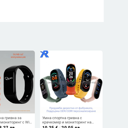
на гривна за
Умна спортна гривна с
мониторинг с WiFi
крачкомер и мониторинг на
е, грижа за
сърцето, кръвното и кислород в
8.27 лв
10.25
€
/
20.05 лв