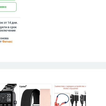
тавка
к от 14 дни.
укти в срок
 изключение
конова
от
Фитнес