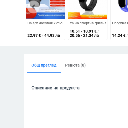
chevron_left
Смарт часовник със следене на кръвната захар, кръвнот
Умна спортна гривна с измерване
Спортна 
10.51 - 10.91
€
/
22.97
€
/
44.93 лв
20.56 - 21.34 лв
14.24
€
/
Общ преглед
Ревюта (8)
Описание на продукта