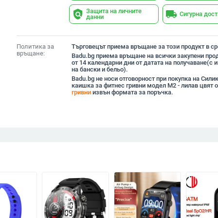
Защита на личните
policy
local_shipping
Сигурна дос
данни
Политика за
Търговецът приема връщане за този продукт в сро
връщане:
Badu.bg приема връщане на всички закупени прод
от 14 календарни дни от датата на получаване(с
на бански и бельо).
Badu.bg не носи отговорност при покупка на Сили
каишка за фитнес гривни модел M2 - лилав цвят 
гривни
извън формата за поръчка.