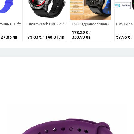
о налягане, урикова киселина и сърдечната честота, NFC плащания
 на пулса, Bluetooth връзка, магнитно зареждане, обхват 5–10 м, TFT д
гривна UTfit с обратно отброяване, аларма и мониторинг на съня — крач
Smartwatch HK08 с AMOLED дисплей, измерване на сърдеч
P300 здравословен смарт часовни
IDW19 сма
173.29
€
/
27.85 лв
75.83
€
/
148.31 лв
338.93 лв
57.96
€
/