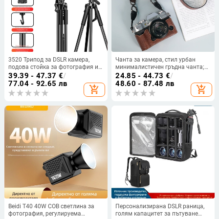
3520 Трипод за DSLR камера,
Чанта за камера, стил урбан
подова стойка за фотография и
минималистичен гръдна чанта;
стрийминг, преносим държач за
унисекс; за домашно съхранение;
39.39 - 47.37
€
/
24.85 - 44.73
€
/
телефон
Категория: Чанта за камера;
77.04 - 92.65 лв
48.60 - 87.48 лв
add_shopping_cart
add_shopping_cart
Модел tb-824480243796
Beidi T40 40W COB светлина за
Персонализирана DSLR раница,
фотография, регулируема
голям капацитет за пътуване