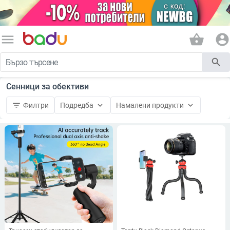
menu
shopping_basket
account_circle
search
Сенници за обективи
filter_list
keyboard_arrow_down
keyboard_arrow_down
Филтри
Подредба
Намалени продукти