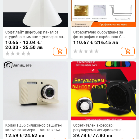
Софт лайт дифузьор панел за
Отразително оборудване за
студийно снимане – универсална
фотография с карбонова C-
дифузия за мека светлина,
образна рамка, подходящо за
10.65 - 13.04
€
/
110.67
€
/
216.45 лв
размери 33×3.8×30 cm, тегло 58 g,
лайв стрийминг и заснемане,
20.83 - 25.50 лв
add_shopping_cart
add_shopping_cart
товар до 2 kg
носимост 2–5 кг, тегло 3 кг
Kodak FZ55 силиконов защитен
Осветителен аксесоар:
калъф за камера — чанта-клъч
регулируема четирилистна
със капак, съвместим с Kodak
светлинна защита, контурен
12.59
€
/
24.62 лв
39.78
€
/
77.80 лв