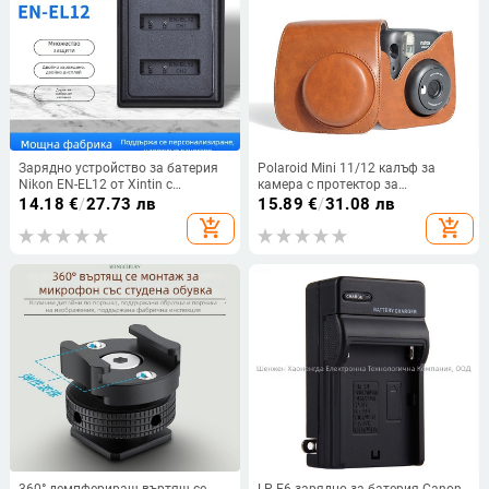
Зарядно устройство за батерия
Polaroid Mini 11/12 калъф за
Nikon EN-EL12 от Xintin с
камера с протектор за
интерфейс Type-C/Micro USB.
презрамката и покритие против
14.18
€
/
27.73 лв
15.89
€
/
31.08 лв
надраскване, кафяв
add_shopping_cart
add_shopping_cart
360° демпфериращ въртящ се
LP-E6 зарядно за батерия Canon,