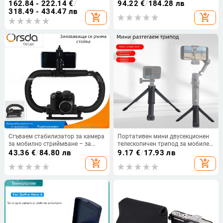
цветова температура 2700K–
Canon и Fuji
162.84 - 222.14
€
/
94.22
€
/
184.28 лв
6500K, за професионално
318.49 - 434.47 лв
add_shopping_cart
add_shopping_cart
лайвстриймване и портретно
видео
Сгъваем стабилизатор за камера
Портативен мини двусекционен
за мобилно стриймване – за
телескопичен трипод за мобилен
DSLR, максимална носимост 3 кг,
телефон – ABS материал,
43.36
€
/
84.80 лв
9.17
€
/
17.93 лв
ABS пластмаса, тегло 0,408 кг
капацитет до 2 кг, тегло 83 г,
add_shopping_cart
add_shopping_cart
стабилно снимане