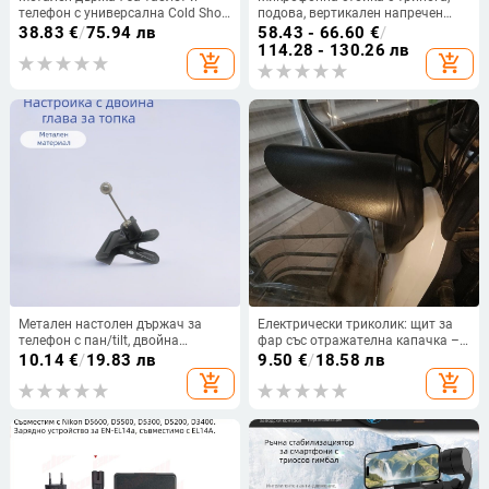
телефон с универсална Cold Shoe
подова, вертикален напречен
— настолно разширение за
прът, модел 103
38.83
€
/
75.94 лв
58.43 - 66.60
€
/
трипод за хоризонтално и
114.28 - 130.26 лв
add_shopping_cart
add_shopping_cart
вертикално снимане
(портативно)
Метален настолен държач за
Електрически триколик: щит за
телефон с пан/tilt, двойна
фар със отражателна капачка –
шарнирна глава, дълга щанга
антиотблясък
10.14
€
/
19.83 лв
9.50
€
/
18.58 лв
add_shopping_cart
add_shopping_cart