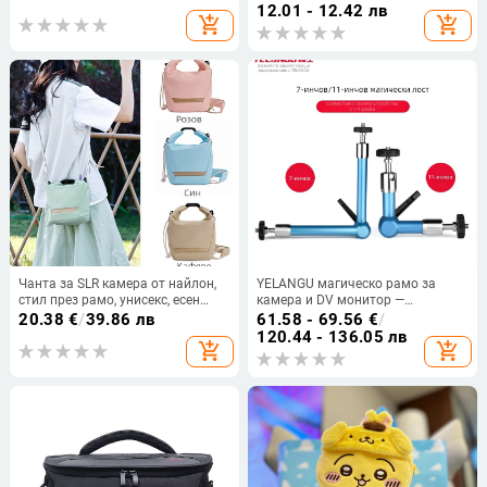
статив 1/4-инчов и 3/8-инчов
12.01 - 12.42 лв
add_shopping_cart
add_shopping_cart
Чанта за SLR камера от найлон,
YELANGU магическо рамо за
стил през рамо, унисекс, есен
камера и DV монитор —
2024
универсална скоба за LCD екран,
20.38
€
/
39.86 лв
61.58 - 69.56
€
/
алуминиева сплав, максимално
120.44 - 136.05 лв
add_shopping_cart
add_shopping_cart
натоварване 2–5 кг, модел A75