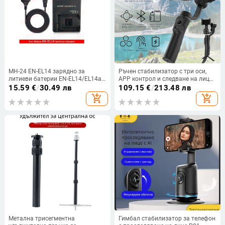
MH-24 EN-EL14 зарядно за
Ръчен стабилизатор с три оси,
литиеви батерии EN-EL14/EL14a
APP контрол и следване на лице
за Nikon D3100 и D3200
за влогове; 330° пан/наклон,
15.59
€
/
30.49 лв
109.15
€
/
213.48 лв
150°/s въртяща се скорост, ABS
add_shopping_cart
add_shopping_cart
конструкция, тегло 400 g
Метална трисегментна
Гимбал стабилизатор за телефон