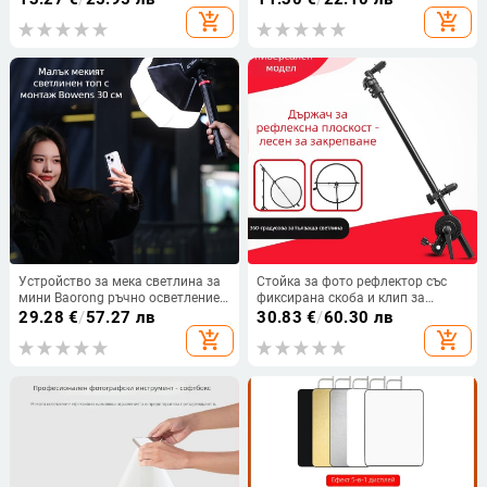
свързване, марка Neutral
add_shopping_cart
add_shopping_cart
Устройство за мека светлина за
Стойка за фото рефлектор със
мини Baorong ръчно осветление,
фиксирана скоба и клип за
материал Nylon ABS/Oxford, тегло
рефлектор, алуминиева сплав
29.28
€
/
57.27 лв
30.83
€
/
60.30 лв
0,22 кг, максимален товар до 2 кг
add_shopping_cart
add_shopping_cart