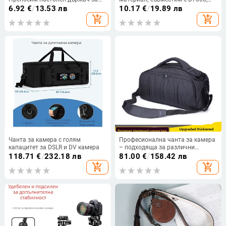
телефон и DSLR/Mirrorless
D90, D5200, D3200, D5100 и D750;
6.92
€
/
13.53 лв
10.17
€
/
19.89 лв
камера; Материал: пластмаса;
класически процес на
add_shopping_cart
add_shopping_cart
Тегло: 25 g; Категория: трипод
производство; максимално
натоварване 15.
Чанта за камера с голям
Професионална чанта за камера
капацитет за DSLR и DV камера
– подходяща за различни
модели камери, широка
118.71
€
/
232.18 лв
81.00
€
/
158.42 лв
подплатена презрамка за по-
add_shopping_cart
add_shopping_cart
удобно носене на гръб