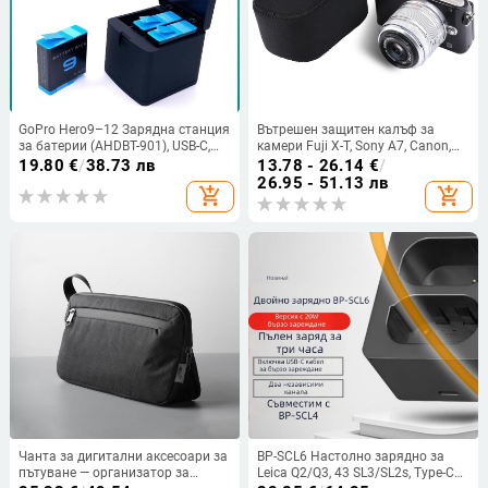
GoPro Hero9–12 Зарядна станция
Вътрешен защитен калъф за
за батерии (AHDBT-901), USB-C,
камери Fuji X-T, Sony A7, Canon,
три зарядни канала
Nikon, Olympus, Panasonic и
19.80
€
/
38.73 лв
13.78 - 26.14
€
/
Pentax
26.95 - 51.13 лв
add_shopping_cart
add_shopping_cart
Чанта за дигитални аксесоари за
BP-SCL6 Настолно зарядно за
пътуване — организатор за
Leica Q2/Q3, 43 SL3/SL2s, Type-C