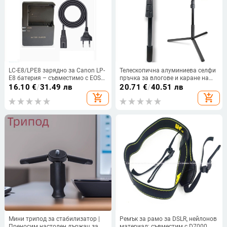
LC-E8/LPE8 зарядно за Canon LP-
Телескопична алуминиева селфи
E8 батерия – съвместимо с EOS
пръчка за влогове и каране на
700D, 600D, 550D, 650D, X7i, X6
велосипед на открито; 5 секции;
16.10
€
/
31.49 лв
20.71
€
/
40.51 лв
максимално натоварване до 2–5
add_shopping_cart
add_shopping_cart
кг; съвместима с устройства
DJI/Feiyu
Мини трипод за стабилизатор |
Ремък за рамо за DSLR, нейлонов
Преносим настолен държач за
материал; съвместим с D7000,