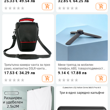
кабели и зарядни, водоустойчива
порт
25.33
€
/
49.54 лв
32.85
€
/
64.25 лв
камера чанта, изработена от
add_shopping_cart
add_shopping_cart
Oxford плат, персонализирана
Триъгълна камера чанта за през
Мини трипод за мобилен
рамо, компактна DSLR чанта
телефон, ABS; товароподемност 3
Canon и Nikon
кг; работна височина 42 мм;
17.53
€
/
34.29 лв
9.14
€
/
17.88 лв
диаметър на тръбата 28 мм;
add_shopping_cart
add_shopping_cart
тегло 75 г