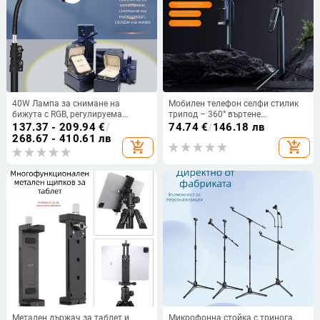
40W Лампа за снимане на
Мобилен телефон селфи стилик
бижута с RGB, регулируема
трипод – 360° въртене
яркост и независимо захранване
(вертикално и хоризонтално);
137.37 - 209.94
€
/
74.74
€
/
146.18 лв
Материал: ABS пластмаса +
268.67 - 410.61 лв
add_shopping_cart
add_shopping_cart
алуминиева сплав; Тегло: 800 g; 1
година следпродажбено
обслужване
Метален държач за таблет и
Микрофонна стойка с тринога,