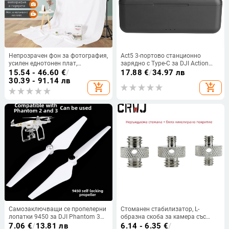
Непрозрачен фон за фотография,
Act5 3-портово станционно
усилен еднотонен плат,
зарядно с Type-C за DJI Action
подходящ за портрети и
3/4/5 Pro/6 Osmo Action батерии
15.54 - 46.60
€
/
17.88
€
/
34.97 лв
натюрморти, фон за лайв
30.39 - 91.14 лв
add_shopping_cart
add_shopping_cart
стрийм.
Самозаключващи се пропелерни
Стоманен стабилизатор, L-
лопатки 9450 за DJI Phantom 3
образна скоба за камера със
A/P/SE
двойни глави и винтове за
7.06
€
/
13.81 лв
6.14 - 6.35
€
/