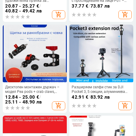
удължителна пръчка за
с проследяване на лице P01 –
централна ос на камера върху
без приложение, напълно
20.87 - 25.27
€
/
37.77
€
/
73.87 лв
триножник, стабилизатор за
автоматично проследяване, 360°
40.82 - 49.42 лв
add_shopping_cart
add_shopping_cart
снимане с панорамно и наклонно
хоризонтално завъртане
движение
Десктопен монтажен държач –
Разширяем селфи стик за DJI
модел Pea pods + crab claws,
Pocket 3, 5 секции, алуминиева
алуминиева сплав, максимален
сплав и ABS, универсална
12.84 - 25.00
€
/
42.91
€
/
83.92 лв
товар 2 кг, тегло 128 г
съвместимост, максимално
25.11 - 48.90 лв
add_shopping_cart
add_shopping_cart
натоварване до 2 кг