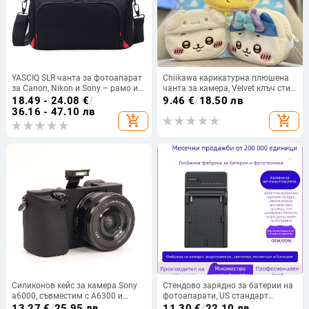
YASCIQ SLR чанта за фотоапарат
Chiikawa карикатурна плюшена
за Canon, Nikon и Sony – рамо и
чанта за камера, Velvet клъч стил,
кръстосано носене
за компактни/микрокамери,
18.49 - 24.08
€
/
9.46
€
/
18.50 лв
унисекс, есен 2024
36.16 - 47.10 лв
add_shopping_cart
add_shopping_cart
Силиконов кейс за камера Sony
Стендово зарядно за батерии на
a6000, съвместим с A6300 и
фотоапарати, US стандарт
A6500, силиконова защита
еднократно зареждане, директно
13.27
€
/
25.95 лв
11.30
€
/
22.10 лв