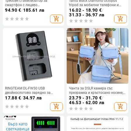
Триосен стабилизатор за
Tantu Black Diamond Octopus
смартфон с лицево
tripod за мобилни телефони и
проследяване — монтаж чрез
DSLR, с шарнирна глава, 30 см,
94.90
€
/
185.61 лв
16.02 - 18.90
€
/
клип, 360° хоризонтално и
0,38 кг, максимална носимост до
31.33 - 36.97 лв
add_shopping_cart
add_shopping_cart
вертикално въртене, управление
2 кг
чрез приложение, дистанционно
в комплекта
RINGTEAM DL-FW50 USB
Чанта за DSLR камера със
двойнослотово зарядно за
презрамка и кръстосано носене,
батерии NP-FW50, съвместимо
съвместима с Canon и Fuji,
17.88
€
/
34.97 лв
23.79 - 31.70
€
/
със Sony A7M2, A7S II и A6500
подходяща за безогледални
46.53 - 62.00 лв
add_shopping_cart
add_shopping_cart
камери, преносима