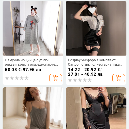
Памучна нощница с дълги
Cosplay униформа комплект:
ръкави, кръгла яка, еднопарче,
Cartoon стил, полиестерна тъкан,
дълга пола, свободна кройка
мини пола, яка с ревер, ръкави ¾,
50.08
€
/
97.95 лв
14.22 - 20.92
€
/
основна материя 90–95%
27.81 - 40.92 лв
add_shopping_cart
add_shopping_cart
полиестер