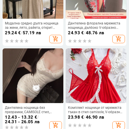
Модална средно дълга нощница
Дантелена флорална мрежеста
за жени, лято, райета, открит
нощница, дълбоко V-образно
гръб, къс ръкав, с подплънки за
деколте, без ръкави, дълга пола,
29.24
€
/
57.19 лв
24.93
€
/
48.76 лв
бюста, домашна дреха
90–95% полиестер
add_shopping_cart
add_shopping_cart
Дантелена нощница без
Комплект нощници от мрежеста
презрамки, CAMISOLE стил,
тъкан в стил camisole, V-образно
полиестер, тънък материал
деколте, 80–90% акрилни влакна,
12.43 - 13.32
€
/
23.98
€
/
46.90 лв
тънка материя 121–140 g/m²,
24.31 - 26.05 лв
add_shopping_cart
add_shopping_cart
дишащ и удобен