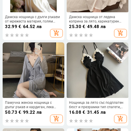
Дамска нощница с дълги ръкави
Дамска нощница от ледена
от мрежеста материя, голям
коприна за лято, карикатурен
размер, френски дворцов стил,
принт, голям размер, тънък
32.99
€
/
64.52 лв
25.30
€
/
49.48 лв
модел 2026
модел, къс ръкав, домашно
add_shopping_cart
add_shopping_cart
облекло, подходяща за носене
навън
Памучна женска нощница с
Нощница за лято със подплатен
дълъг ръкав и кардиган, лека
бюст и презрамки тип спагети,
средна дължина, свободна
къса, удобна домашна дреха
50.73
€
/
99.22 лв
16.08
€
/
31.45 лв
кройка, домашно облекло за
add_shopping_cart
add_shopping_cart
пролетно-есенен сезон