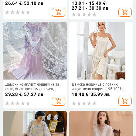
свободен силует, плюс размер,
95–100%, без ръкави, къса
26.64
€
/
52.10 лв
13.91 - 15.49
€
/
подходяща за бременни
дължина
27.21 - 30.30 лв
add_shopping_cart
add_shopping_cart
Дамски комплект нощничка за
Дамска нощница с потник,
лято, стил презрамки и Фея,
изкуствена коприна, 95-100%
ледено коприна, 80–90%
полиестер, средно тегло 161-180
29.28
€
/
57.27 лв
18.40
€
/
35.99 лв
полиестер, ултра тънък плат
г/м², дълга пола
add_shopping_cart
add_shopping_cart