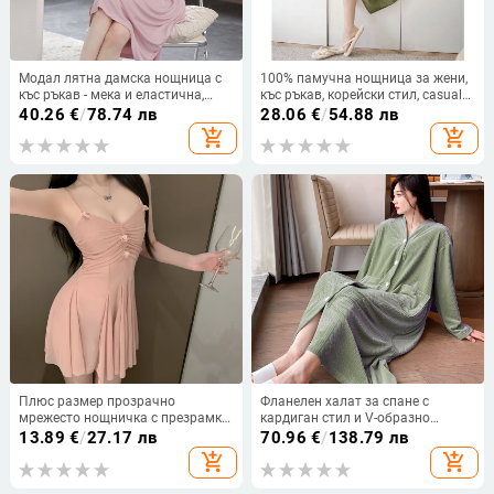
Модал лятна дамска нощница с
100% памучна нощница за жени,
къс ръкав - мека и еластична,
къс ръкав, корейски стил, casual
тънка, ежедневна домашна дреха
средна дължина, за бременни,
40.26
€
/
78.74 лв
28.06
€
/
54.88 лв
може да се носи извън дома
add_shopping_cart
add_shopping_cart
Плюс размер прозрачно
Фланелен халат за спане с
мрежесто нощничка с презрамки
кардиган стил и V-образно
– секси спално бельо
деколте, дълги ръкави и дълга
13.89
€
/
27.17 лв
70.96
€
/
138.79 лв
пола; Материя: фланел;
add_shopping_cart
add_shopping_cart
Дебелина: 201–250 г/м²; Основна
материя: 95–100% полиестер