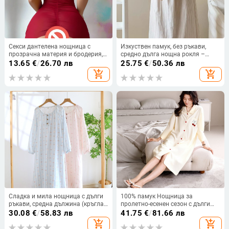
Секси дантелена нощница с
Изкуствен памук, без ръкави,
прозрачна материя и бродерия,
средно дълга нощна рокля –
тясно прилепнала
кръгло деколте, едно парче, тънък
13.65
€
/
26.70 лв
25.75
€
/
50.36 лв
плат, 90–95% полиестер, летно
add_shopping_cart
add_shopping_cart
облекло за тийнейджърки
Сладка и мила нощница с дълги
100% памук Нощница за
ръкави, средна дължина (кръгла
пролетно-есенен сезон с дълги
яка; 100% памук)
ръкави и кардиган, средна
30.08
€
/
58.83 лв
41.75
€
/
81.66 лв
дължина, свободна кройка за
add_shopping_cart
add_shopping_cart
домашно облекло за жени