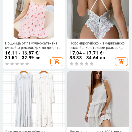
Нощница от памучно-сатенена
Ново европейско и американско
смес, без ръкави, кръгло деколте,
секси бельо с големи размери,
тънък плат, средна дължина
перспективно секси дантела с
16.11 - 16.87
€
/
17.04 - 17.71
€
/
отворен чатал и панделка,
31.51 - 32.99 лв
33.33 - 34.64 лв
add_shopping_cart
add_shopping_cart
съединено бельо
Дамско спално облекло в
Дамска нощница от 100% памук,