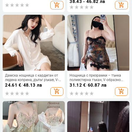
бюст, лятна нощница
деколте, ръкав 3/4, миди
38.43 - 46.82 лв
add_shopping_cart
add_shopping_cart
дължина
Дамска нощница с кардиган от
Нощница с презрамки – тънка
ледена коприна, дълъг ръкав, V-
полиестерна тъкан, V‑образно
образно деколте, дантела, тънък
деколте, без ръкави, дишаща и
24.61
€
/
48.13 лв
31.12
€
/
60.87 лв
плат
удобна (Състав: полиестер;
add_shopping_cart
add_shopping_cart
Дебелина: тънка 121–140 g/m2;
Деколте: V; Ръкав: Без ръкави)