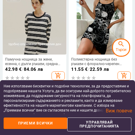
search
Търси
Памучна нощница за жени,
Полиестерна нощница без
есенна, с дълги ръкави, средна
ръкави с флорално-черепен
дължина, антибактериално
принт
42.98
€
/
84.06 лв
11.55
€
/
22.59 лв
обработена, черно-бяло райе,
add_shopping_cart
add_shopping_cart
плюс размер, ежедневна.
Ние използваме бисквитки и подобни технологии, за да предоставяме и
подобряваме нашата Услуга, да ви осигурим най-доброто потребителско
изживяване, да поддържаме сигурността на платформата, да
персонализираме съдържанието и рекламите, както и да измерваме
ефективността на нашите маркетингови кампании. С избора на
Виж повече
„Приемам всички“ вие се съгласявате ние и нашите доверени партньори
да съхраняваме бисквитки и подобни технологии на вашето устройство
за рекламни и аналитични цели. Можете по всяко време да управлявате
УПРАВЛЯВАЙ
ПРИЕМИ ВСИЧКИ
своите предпочитания, като натиснете „Управлявай предпочитанията“.
ПРЕДПОЧИТАНИЯТА
За повече информация, моля, вижте нашата
Политика за защита на
данните
.