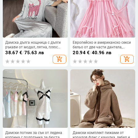
Дамска дълга нощница с дълги
Европейско и американско секси
ръкави от модал, лятна, плюс
бельо от две части дантела,
размер, за бременни и високи
полупрозрачна секси
38.67
€
/
75.63 лв
20.94
€
/
40.96 лв
жени, домашно облекло
неправилна подгъва, нощница с
add_shopping_cart
add_shopping_cart
пола и нощница
Дамски потник за сън от ледена
Дамски комплект пижами от
коприна с подплънка за бюста —
коралов флис с качулка, дебел и