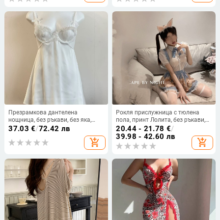
Презрамкова дантелена
Рокля прислужница с тюлена
нощница, без ръкави, без яка,
пола, принт Лолита, без ръкави,
къса дължина, изкуствена
полиестер, PVC основен
37.03
€
/
72.42 лв
20.44 - 21.78
€
/
коприна, 70–80% полиестер
материал, тънка тъкан 121–140
39.98 - 42.60 лв
add_shopping_cart
add_shopping_cart
г/м²