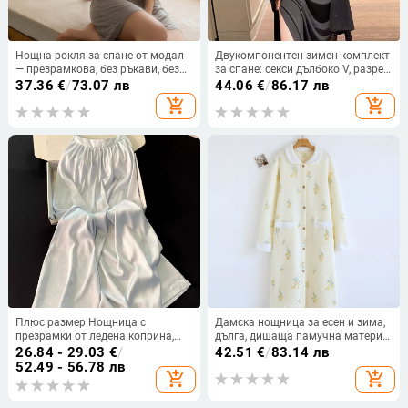
Нощна рокля за спане от модал
Двукомпонентен зимен комплект
— презрамкова, без ръкави, без
за спане: секси дълбоко V, разрез
яка, умерено тегло
на гърба, тънък силует, модална
37.36
€
/
73.07 лв
44.06
€
/
86.17 лв
материя
add_shopping_cart
add_shopping_cart
Плюс размер Нощница с
Дамска нощница за есен и зима,
презрамки от ледена коприна,
дълга, дишаща памучна материя,
без ръкави, средна дължина,
сладък стил, тънка подплата, до
26.84 - 29.03
€
/
42.51
€
/
83.14 лв
лято, принт с листа бамбук в
коляното, подходяща за носене
52.49 - 56.78 лв
add_shopping_cart
add_shopping_cart
китайски стил
навън