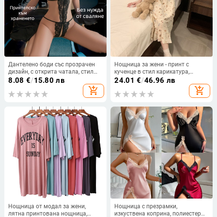
Дантелено боди със прозрачен
Нощница за жени - принт с
дизайн, с открита чатала, стил
кученце в стил карикатура,
джъмпсют, полиестерна материя
квадратно деколте, средна
8.08
€
/
15.80 лв
24.01
€
/
46.96 лв
дължина, полиестер (95–100%),
add_shopping_cart
add_shopping_cart
за свободно време и у дома
Нощница от модал за жени,
Нощница с презрамки,
лятна принтована нощница,
изкуствена коприна, полиестер