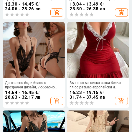
плат 101–120 г/м², съдържание
принт, Slimming ефект и цепка,
12.30 - 14.45
€
/
13.04 - 13.49
€
/
95–100% полиестер, пускане през
удобна домашна нощница за
24.06 - 28.26 лв
25.50 - 26.38 лв
add_shopping_cart
add_shopping_cart
пролетта 2025
жени
Дантелено боди бельо с
Външнотърговско секси бельо
прозрачен дизайн, V-образно
плюс размер европейски и
деколте, без ръкави, тънък
американски секси пола с
14.64 - 16.45
€
/
16.23 - 19.15
€
/
полиестер
тиранти пижами секси бельо
28.63 - 32.17 лв
31.74 - 37.45 лв
add_shopping_cart
add_shopping_cart
коледен тоалет 239