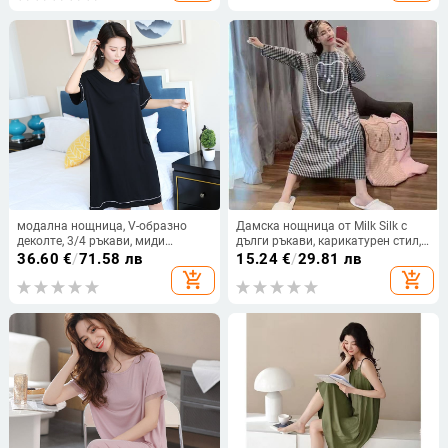
модална нощница, V-образно
Дамска нощница от Milk Silk с
деколте, 3/4 ръкави, миди
дълги ръкави, карикатурен стил,
дължина, свободна кройка
кръгла яка, дълга пола
36.60
€
/
71.58 лв
15.24
€
/
29.81 лв
add_shopping_cart
add_shopping_cart