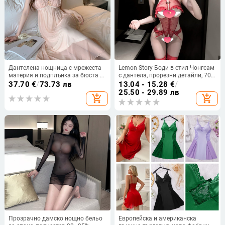
Дантелена нощница с мрежеста
Lemon Story Боди в стил Чонгсам
материя и подплънка за бюста —
с дантела, прорезни детайли, 70–
Sling стил, V-образно деколте, ¾
80% полиестер
37.70
€
/
73.73 лв
13.04 - 15.28
€
/
ръкав, midi дължина
25.50 - 29.89 лв
add_shopping_cart
add_shopping_cart
Прозрачно дамско нощно бельо
Европейска и американска