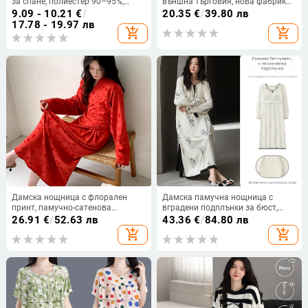
за спане, полиестер 90–95%,
външна търговия, нова фабрика
зимно издание 2022 г.
за секси бельо с V-образно
9.09 - 10.21
€
/
20.35
€
/
39.80 лв
деколте, тънка дантелена
17.78 - 19.97 лв
add_shopping_cart
add_shopping_cart
нощница с презрамка, секси
гореща нощница
Дамска нощница с флорален
Дамска памучна нощница с
принт, памучно-сатенова
вградени подплънки за бюст,
материя, wrap стил до глезена,
средна дължина, подходяща за
26.91
€
/
52.63 лв
43.36
€
/
84.80 лв
пролет-лято, вдъхновена от
носене навън, удобна домашна
add_shopping_cart
add_shopping_cart
китайски стил
дреха