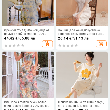
Френски стил дълга нощница от
Нощница за жени, изкуствена
памук с двойна марля, 100%
коприна, секси стил, ултра тънък
памук, без яка, ръкав 3/4, удобна
плат, 3/4 ръкави, средна дължина
44.42
€
/
86.88 лв
26.14
€
/
51.13 лв
за лято и пролет, може да се носи
add_shopping_cart
add_shopping_cart
и навън
INS Нова Amazon секси бельо
Женска нощница от 100% памук,
слинг рокля Европа и Америка
лято, ръкави 3/4, кръгла яка,
външна търговия секси флирт
средна дължина