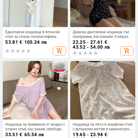
Еднопарче нощница в японски
Дамска дантелена нощница със
стил за спане, полукатифена
презрамки, без ръкави, V-образно
материя, кръгло деколте, дълги
деколте, подплатени чашки,
53.81
€
/
105.24 лв
22.25 - 27.61
€
/
ръкави, дълга пола
полиестер, умерена плътност
43.52 - 54.00 лв
add_shopping_cart
add_shopping_cart
181-200 g/m², лятна колекция
2025
Нощница за бременни от модал с
Нощница за лято в корейски стил
открит гръб, къс ръкав, свободен
с флорален мотив и карикатурно
силует, вградени подплънки за
пате, Cloud Cotton Blend, кръгло
33.51
€
/
65.54 лв
19.65 - 23.94
€
/