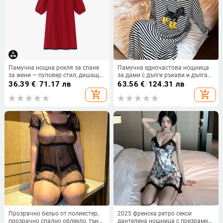
Памучна нощна рокля за спане
Памучна едночастова нощница
за жени — пуловер стил, дишаща
за дами с дълги ръкави и дълга
и удобна, кръгло деколте, дълги
пола, модел: карикатурно куче в
36.39
€
/
71.17 лв
63.56
€
/
124.31 лв
ръкави, средна дължина,
райета, домашно облекло за
add_shopping_cart
add_shopping_cart
подходяща за зимно, пролетно и
пролет и есен
есенно време
Прозрачно бельо от полиестер,
2025 френска ретро секси
прозрачно спално облекло, тънък
дантелена нощница с презрамки,