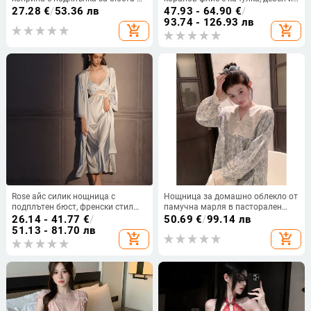
без ръкави, презрамков стил, V-
топъл, за есен-зима, удобен за
27.28
€
/
53.36 лв
47.93 - 64.90
€
/
образно деколте, ултра тънък
домашно облекло и подходящ за
93.74 - 126.93 лв
add_shopping_cart
add_shopping_cart
плат 81–100 г/м², 95–100%
носене навън, дълги ръкави
полиестер
Rose айс силик нощница с
Нощница за домашно облекло от
подплътен бюст, френски стил
памучна марля в пасторален
презрамки, дълга до коляното с
стил с дантела, V-образно
26.14 - 41.77
€
/
50.69
€
/
99.14 лв
дантела
деколте, дълги ръкави, средна
51.13 - 81.70 лв
add_shopping_cart
add_shopping_cart
дължина