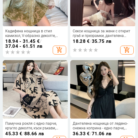
Кадифена нощница в стил
Секси нощница за жени с открит
камизол, V-образно деколте,
гръб и презрамки, дантелена
разкроени ръкави, дължина на
мини пола от мрежеста материя
18.94 - 31.45
€
/
18.28
€
/
35.75 лв
полата
37.04 - 61.51 лв
add_shopping_cart
add_shopping_cart
Памучна рокля с едно парче,
Дантелена нощница от ледено-
кръгло деколте, къси ръкави,
снежна коприна - едно парче,
дълга пола, тънък плат,
висок клас, V-образно деколте,
45.33
€
/
88.66 лв
36.33
€
/
71.06 лв
ежедневна летна визия
3/4 ръкави, средна дължина пола