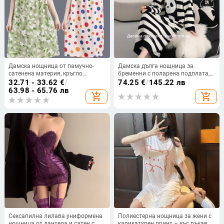
Дамска нощница от памучно-
Дамска дълга нощница за
сатенена материя, кръгло
бременни с поларена подплата,
деколте, ръкави 3/4, дълга пола
дебела за есен-зима, топла и
32.71 - 33.62
€
/
74.25
€
/
145.22 лв
удобна, мил дизайн с мече
63.98 - 65.76 лв
add_shopping_cart
add_shopping_cart
Сексапилна лилава униформена
Полиестерна нощница за жени с
нощница от дантела и сатен с
карикатурен принт – къс ръкав,