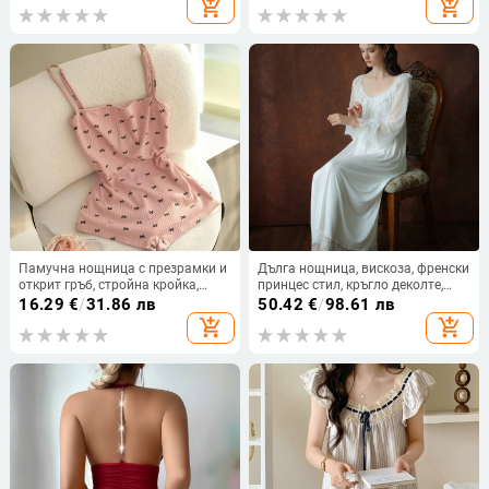
add_shopping_cart
add_shopping_cart
Памучна нощница с презрамки и
Дълга нощница, вискоза, френски
открит гръб, стройна кройка,
принцес стил, кръгло деколте,
принт панделка
дълги ръкави, дълга пола
16.29
€
/
31.86 лв
50.42
€
/
98.61 лв
add_shopping_cart
add_shopping_cart