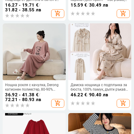
push-up ефект, бельо за спане,
кръгло деколте, свободна кройка
16.27 - 19.71
€
/
15.59
€
/
30.49 лв
висок клас
за лятно домашно облекло
31.82 - 38.55 лв
add_shopping_cart
add_shopping_cart
Нощна рокля с качулка, Derong
Дамска нощница с подплънка за
катионен полиестер, 80-90%
бюста, 100% памук, дълги ръкави,
полиестер, 251-300 г/м², дълги
свободна кройка, средна
36.92 - 41.38
€
/
46.22
€
/
90.40 лв
ръкави, дълга пола
дължина, яка с лацкан, мил
72.21 - 80.93 лв
add_shopping_cart
add_shopping_cart
дизайн на куче за домашно
облекло