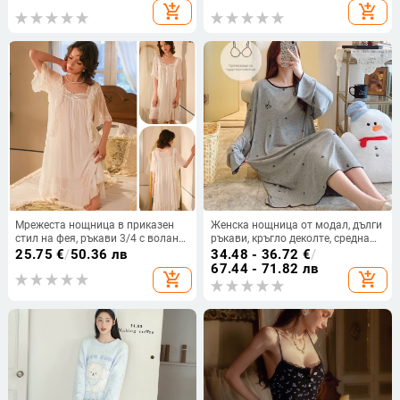
облекло за лято
add_shopping_cart
add_shopping_cart
Мрежеста нощница в приказен
Женска нощница от модал, дълги
стил на фея, ръкави 3/4 с волани,
ръкави, кръгло деколте, средна
средна дължина, лека
дължина, свободна кройка,
25.75
€
/
50.36 лв
34.48 - 36.72
€
/
полиестерна материя, дантелен
подходяща за пролет и есен
67.44 - 71.82 лв
add_shopping_cart
add_shopping_cart
детайл