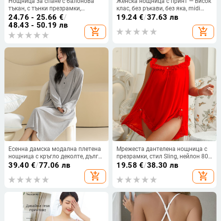
Нощница за спане с балонова
Женска нощница с принт — висок
тъкан, с тънки презрамки,
клас, без ръкави, без яка, midi
квадратна яка, полиестерен плат,
дължина, памук-сатенова смес.
24.76 - 25.66
€
/
19.24
€
/
37.63 лв
средна дебелина
48.43 - 50.19 лв
add_shopping_cart
add_shopping_cart
Есенна дамска модална плетена
Мрежеста дантелена нощница с
нощница с кръгло деколте, дълги
презрамки, стил Sling, нейлон 80-
ръкави, midi дължина, мека
90%, тънък плат 101-120 г/м²
39.40
€
/
77.06 лв
19.58
€
/
38.30 лв
едноцветна домашна рокля
add_shopping_cart
add_shopping_cart