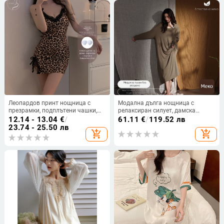
Леопардов принт нощница с
Модална дълга нощница с
презрамки, подплътени чашки,
релаксиран силует, дамска
без закопчаване, секси бельо за
луксозна домашна дреха за
12.14 - 13.04
€
/
61.11
€
/
119.52 лв
спане
спане, дълъг ръкав, голям размер
23.74 - 25.50 лв
add_shopping_cart
add_shopping_cart