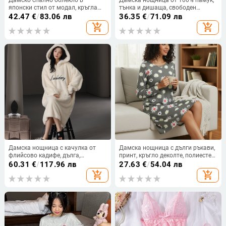
японски стил от модал, кръгла
тънка и дишаща, свободен
яка, дълги ръкави, нощница със
силует, дълги ръкави, домашно
42.47
€
/
83.06 лв
36.35
€
/
71.09 лв
средна дължина
облекло
add_shopping_cart
add_shopping_cart
Дамска нощница с качулка от
Дамска нощница с дълги ръкави,
флийсово кадифе, дълга,
принт, кръгло деколте, полиестер,
изключително дебела, 100%
средна дължина
60.31
€
/
117.96 лв
27.63
€
/
54.04 лв
полиестер, есенно‑зимна
add_shopping_cart
add_shopping_cart