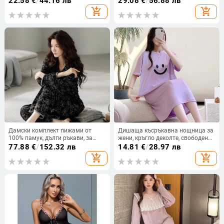
22.58
€
/
44.16 лв
29.08
€
/
56.88 лв
слинг мрежа фабрика
add_shopping_cart
add_shopping_cart
Дамски комплект пижами от
Дишаща късръкавна нощница за
100% памук, дълги ръкави, за
жени, кръгло деколте, свободен
пролет и есен, лек домашен
силует, средна дължина,
77.88
€
/
152.32 лв
14.81
€
/
28.97 лв
комплект за есенно-зимния сезон
подходяща за домашно облекло
add_shopping_cart
add_shopping_cart
и носене навън