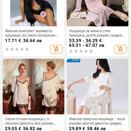
Женски комплект: мрежеста
Нощница за жени в стил
нощница със секси прозрачен
принцеса, дълги ръкави, средна
дизайн и презрамки
дължина, памук 6535, квадратна
17.71
€
/
34.64 лв
33.39 - 34.29
€
/
яка, домашно облекло през
65.31 - 67.07 лв
add_shopping_cart
add_shopping_cart
зимата, пролетта и есента.
Секси потник-нощница с V-
Женска памучна нощница – къси
образно деколте, без ръкави,
ръкави, кръгло деколте, средна
къса пола – полиестерно влакно
дължина, дишаща спално
29.05
€
/
56.82 лв
29.89
€
/
58.46 лв