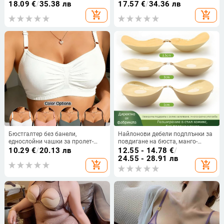
двуредов сутиен с дантела от
сменяеми двойни презрамки и
18.09
€
/
35.38 лв
17.57
€
/
34.36 лв
стоманени пръстени, регулируем,
четириредово закопчаване отзад
add_shopping_cart
add_shopping_cart
голям размер
Бюстгалтер без банели,
Найлонови дебели подплънки за
еднослойни чашки за пролет-
повдигане на бюста, манго-
лято, дишащ и комфортен,
образна форма на зърното,
10.29
€
/
20.13 лв
12.55 - 14.78
€
/
дълбок V стил, прост и ежедневен
дишащи, невидими, лъскави, за
24.55 - 28.91 лв
add_shopping_cart
add_shopping_cart
сватбени рокли