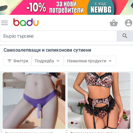
menu
shopping_basket
account_circle
search
Самозалепващи и силиконови сутиени
filter_list
keyboard_arrow_down
keyboard_arrow_down
Филтри
Подредба
Намалени продукти