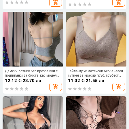
add_shopping_cart
add_shopping_cart
части
Дамски потник без презрамки с
Тайландски латексов безбанелен
подплънки за бюста, къс модел
сутиен за красив гръб, тръбест
за слоево носене, открит гръб, с
спортен сутиен за жени,
12.12
€
/
23.70 лв
11.02
€
/
21.55 лв
вграден сутиен
повдигащ ефект за малък бюст,
add_shopping_cart
add_shopping_cart
против увисване