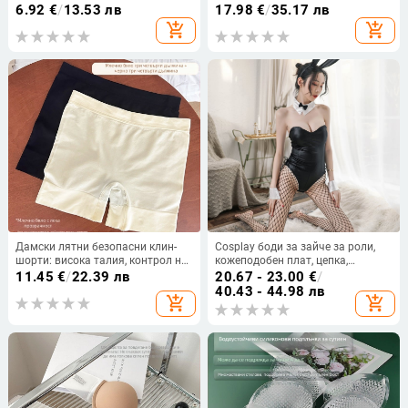
силиконови вложки за чаши,
повдигащ, за жени
6.92
€
/
13.53 лв
17.98
€
/
35.17 лв
дамско горнище за бански
add_shopping_cart
add_shopping_cart
Дамски лятни безопасни клин-
Cosplay боди за зайче за роли,
шорти: висока талия, контрол на
кожеподобен плат, цепка,
корема, безшевни, едно парче,
спандекс 80-90%
11.45
€
/
22.39 лв
20.67 - 23.00
€
/
плюс размер
40.43 - 44.98 лв
add_shopping_cart
add_shopping_cart