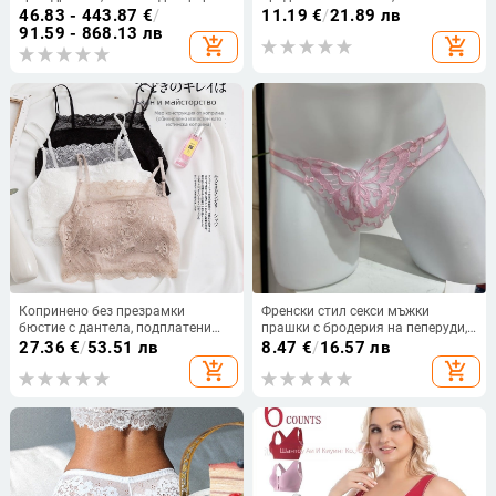
жилетка, дантела, ултра тънки
46.83 - 443.87
€
/
11.19
€
/
21.89 лв
чашки, голям размер за зрели
91.59 - 868.13 лв
add_shopping_cart
add_shopping_cart
жени
Копринено без презрамки
Френски стил секси мъжки
бюстие с дантела, подплатени
прашки с бродерия на пеперуди,
чашки, чашки с тънък формован
дантелени
27.36
€
/
53.51 лв
8.47
€
/
16.57 лв
контур, френски стил, открит гръб
add_shopping_cart
add_shopping_cart