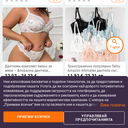
search
Търси
Дантелен комплект бельо за
Трансгранично популярно Temu
жени – флорална дантела,
Amazon Intimates дантела със
полиестер 70–80%, опакован в
стоманени пръстени регулируеми
22.03 - 24.23
€
/
11.92
€
/
23.31 лв
торба
презрамки фабрика директни
43.09 - 47.39 лв
Ние използваме бисквитки и подобни технологии, за да предоставяме и
add_shopping_cart
add_shopping_cart
продажби дишащ и отслабващ
подобряваме нашата Услуга, да ви осигурим най-доброто потребителско
вид
изживяване, да поддържаме сигурността на платформата, да
персонализираме съдържанието и рекламите, както и да измерваме
ефективността на нашите маркетингови кампании. С избора на
Виж повече
„Приемам всички“ вие се съгласявате ние и нашите доверени партньори
да съхраняваме бисквитки и подобни технологии на вашето устройство
за рекламни и аналитични цели. Можете по всяко време да управлявате
УПРАВЛЯВАЙ
ПРИЕМИ ВСИЧКИ
своите предпочитания, като натиснете „Управлявай предпочитанията“.
ПРЕДПОЧИТАНИЯТА
За повече информация, моля, вижте нашата
Политика за защита на
данните
.