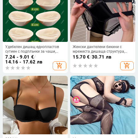
Удебелен дишащ еднопластов
Женски дантелени бикини с
сутиен с подплънки за чаши,
мрежеста дишаща структура,
топъл за спорт и йога
плетени; основен материал:
7.24 - 9.01
€
/
15.70
€
/
30.71 лв
найлон 70–80%; подплата: памук
14.16 - 17.62 лв
add_shopping_cart
add_shopping_cart
95–100%; талия: средна; модел:
едноцветни, панделка