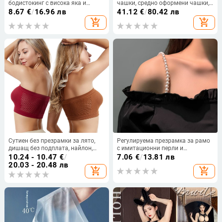
бодистокинг с висока яка и
чашки, средно оформени чашки,
открит гръб, полиестер 80–90%,
акрилна основна материя,
8.67
€
/
16.96 лв
41.12
€
/
80.42 лв
за жени
подплата спандекс
add_shopping_cart
add_shopping_cart
Сутиен без презрамки за лято,
Регулируема презрамка за рамо
дишащ без подплата, найлон,
с имитационни перли и
корсетоподобен wrap дизайн
отстранима верига за горно
10.24 - 10.47
€
/
7.06
€
/
13.81 лв
облекло (ST250207)
20.03 - 20.48 лв
add_shopping_cart
add_shopping_cart