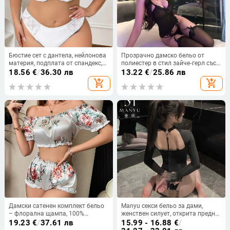
Бюстие сет с дантела, нейлонова
Прозрачно дамско бельо от
материя, подплата от спандекс,
полиестер в стил зайче‑герл със
3/4 чашка, закопчаване отзад с
чорапи
18.56
€
/
36.30 лв
13.22
€
/
25.86 лв
куки
add_shopping_cart
add_shopping_cart
Дамски сатенен комплект бельо
Manyu секси бельо за дами,
– флорална щампа, 100%
женствен силует, открита предна
полиестер, пижамни панталони,
част, изкушаваща униформа,
19.23
€
/
37.61 лв
15.99 - 16.88
€
/
опции за ролеви игри: моряк,
комплект за връзване, спални