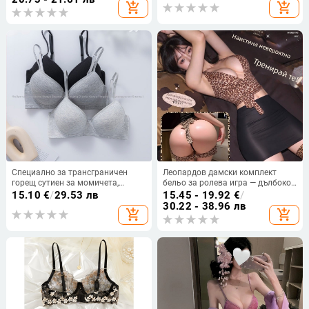
add_shopping_cart
add_shopping_cart
двойни презрамки, заден три
реда закопчалки, пасторален
стил
Специално за трансграничен
Леопардов дамски комплект
горещ сутиен за момичета,
бельо за ролева игра — дълбоко
дишащ и удобен гладък памучен
V-деколте, разкриващ горнище,
15.10
€
/
29.53 лв
15.45 - 19.92
€
/
сутиен със стоманени пръстени,
полиестер, за жени
30.22 - 38.96 лв
add_shopping_cart
add_shopping_cart
събран против увисване