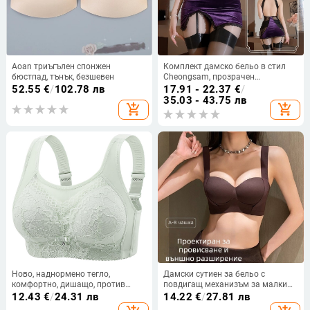
Aoan триъгълен спонжен
Комплект дамско бельо в стил
бюстпад, тънък, безшевен
Cheongsam, прозрачен
полиестер, съдържание
52.55
€
/
102.78 лв
17.91 - 22.37
€
/
полиестер 90-95%, за жени
35.03 - 43.75 лв
add_shopping_cart
add_shopping_cart
Ново, наднормено тегло,
Дамски сутиен за бельо с
комфортно, дишащо, против
повдигащ механизъм за малки
бягане, леко, без тръбички, без
гърди, голям, против увисване,
12.43
€
/
24.31 лв
14.22
€
/
27.81 лв
стоманени пръстени, красив гръб,
регулируем, без стоманени