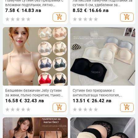
Памучен сутиен без презрамки с
Латексови памучни подплънки за
вложени подплънки, лятно
сутиен 6 см, удебелени за
дишащо бельо за тийнейджърки
събиране на малък бюст,
7.58
€
/
14.83 лв
8.52
€
/
16.66 лв
подчертаващи красотата на
add_shopping_cart
add_shopping_cart
гърба, резервни гъбени вложки,
секси събиране
Безшевен безжичен Jelly сутиен
Сутиен без презрамки с
за жени, пълно покритие, тънко
антихлъзгаща технология,
оформени чаши, фиксирани
формована чашка 3/4, найлонов
16.58
€
/
32.43 лв
13.51
€
/
26.42 лв
двойни презрамки и четири реда
плат, задно четириредово
add_shopping_cart
add_shopping_cart
закопчавания на гърба,
закопчаване
найлонов плат