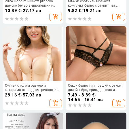
2024 Ново външнотърговско
Мъжки еротичен мрежест
дамско бельо в европейски и
комплект бельо с открит чат,
американски стил Удобен сутиен
двусекционен комплект
13.89
€
/
27.17 лв
9.82
€
/
19.21 лв
с банели Производител на едро
add_shopping_cart
add_shopping_cart
Push-Up европейски и
американски стил
Сутиен с голям размер и
Секси бельо тип прашки с открит
катарама отпред, американски
дизайн, бродерия, дантела и
гръб, седем реда, голям бюст,
перли; основна тъкан полиестер
29.16
€
/
57.03 лв
7.49 - 8.39
€
/
малък размер, тънък набор,
80–90%
14.65 - 16.41 лв
add_shopping_cart
add_shopping_cart
регулируем, против увисване