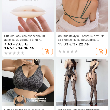
Силиконови самозалепващи
Изцяло памучен безгръб потник
лепенки за зърна, тънки и
за бюст, с тънки презрамки,
дишащи
пълна чашка, дишащ дизайн
7.43 - 7.65
€
/
19.03
€
/
37.22 лв
14.53 - 14.96 лв
add_shopping_cart
add_shopping_cart
Плюс-размер секси сутиен с
Плюс размер секси мрежесто