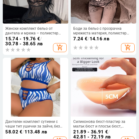
Женски комплект бельо от
Боди за бельо с прозрачна
дантела и мрежа – полиестер
мрежеста материя, полиестер
80–90%, игрови стил, обработка
80–90%, за жена, лято 2025,
15.74 - 19.76
€
/
7.24
€
/
14.16 лв
10 дни, пролет 2023
артикул 9204
30.78 - 38.65 лв
add_shopping_cart
add_shopping_cart
Дантелен комплект сутиени с
Силиконова бюст-пластир за
чаши тип ушички за зайче, без
малък бюст и плосък бюст,
оформени чашки, стягащ ефект,
удебелен, невидим при носене, за
58.02
€
/
113.48 лв
21.89 - 36.91
€
/
класически луксозен стил
сватбени фотосесии
42.81 - 72.19 лв