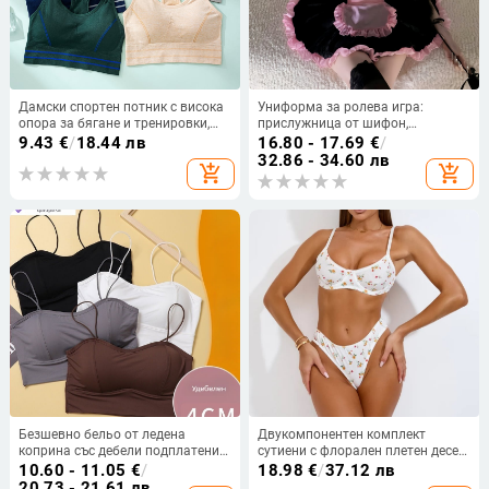
Дамски спортен потник с висока
Униформа за ролева игра:
опора за бягане и тренировки,
прислужница от шифон,
интегриран дизайн, стягащ ефект,
полупрозрачна нощница,
9.43
€
/
18.44 лв
16.80 - 17.69
€
/
подходящ за йога
полиестер 80–90%, за жена, лято
32.86 - 34.60 лв
add_shopping_cart
add_shopping_cart
2025
Безшевно бельо от ледена
Двукомпонентен комплект
коприна със дебели подплатени
сутиени с флорален плетен десен,
чашки, подчертава малък бюст,
полиестер, Push-Up, дишащи,
10.60 - 11.05
€
/
18.98
€
/
37.12 лв
потник с презрамки за лято
чаши без подплата, фиксирани
20.73 - 21.61 лв