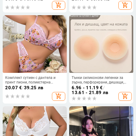
фиксирани двойни презрамки
add_shopping_cart
add_shopping_cart
Комплект сутиен с дантела и
Тънки силиконови лепенки за
принт пиони, полиестерна
зърна, перфорирани, дишащи,
материя, пълна чашка,
самозалепващи, невидими и
20.07
€
/
39.25 лв
6.96 - 11.19
€
/
фиксирани двойни презрамки,
безшевни за рокля с презрамки
13.61 - 21.89 лв
add_shopping_cart
add_shopping_cart
задни три реда катарами