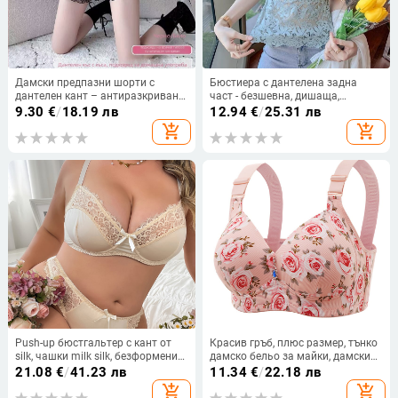
Дамски предпазни шорти с
Бюстиера с дантелена задна
дантелен кант – антиразкриване,
част - безшевна, дишаща,
средно повдигната талия,
найлонова материя, дължина до
9.30
€
/
18.19 лв
12.94
€
/
25.31 лв
подплата от ледено копринено,
талията, съдържание 70-80%
add_shopping_cart
add_shopping_cart
93% полиестер, проста тъкан
найлон
Push-up бюстгальтер с кант от
Красив гръб, плюс размер, тънко
silk, чашки milk silk, безформени
дамско бельо за майки, дамски
чашки, основен плат полиестер,
сутиен против увисване, против
21.08
€
/
41.23 лв
11.34
€
/
22.18 лв
подплата полиестер (80–90%),
леки ръбове, без рамки, за
add_shopping_cart
add_shopping_cart
сваляеми двойни презрамки
събиране