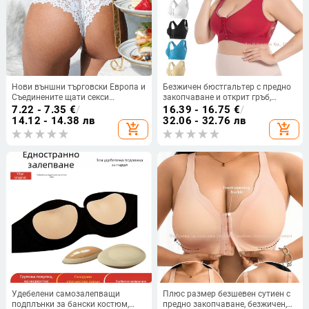
Нови външни търговски Европа и
Безжичен бюстгальтер с предно
Съединените щати секси
закопчаване и открит гръб,
дантелени прашки прозрачно
дишащ и удобен; чашка 3/4 с
7.22 - 7.35
€
/
16.39 - 16.75
€
/
бельо за жени чисто желание
чаши от спондж; основна
14.12 - 14.38 лв
32.06 - 32.76 лв
add_shopping_cart
add_shopping_cart
кухи плюс размер безшевни
материя: нейлон с 50–70%
тениски
еластан; подплата: еластан 30–
50%
Удебелени самозалепващи
Плюс размер безшевен сутиен с
подплънки за бански костюм,
предно закопчаване, безжичен,