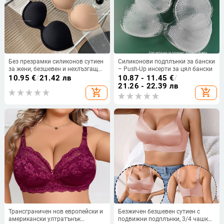
Без презрамки силиконов сутиен
Силиконови подплънки за бански
за жени, безшевен и нехлъзгащ
– Push-Up инсерти за цял бански
се, подпомагащ повдигането, за
10.95
€
/
21.42 лв
10.87 - 11.45
€
/
сватбени рокли и изящен гръб
21.26 - 22.39 лв
add_shopping_cart
add_shopping_cart
Трансграничен нов европейски и
Безжичен безшевен сутиен с
американски ултратънък
подвижни подплънки, 3/4 чашка,