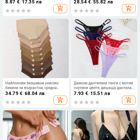
тънки формовани чашки,
вътрешни чашки и подплънки
8.87
€
/
17.35 лв
28.54
€
/
55.82 лв
триъгълни чаши, дължина до
add_shopping_cart
add_shopping_cart
корема
Найлонови безшевни унисекс
Дамски дантелени танги с мотив
бикини за възрастни, средна
счупени цветя, дишаща дантела,
талия, памучна вложка, плетена
основен материал: найлон, лоно:
34.79
€
/
68.04 лв
7.93
€
/
15.51 лв
материя, 10 броя
памук, ниска талия, марка Yasi,
add_shopping_cart
add_shopping_cart
код Q109