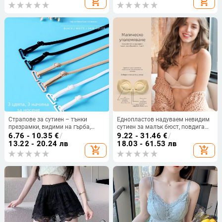
add_shopping_cart
add_shopping_cart
сутиен без стоманени пръстени
пръстени, без маркировки
Страпове за сутиен – тънки
Еднопластов надуваем невидим
презрамки, видими на гърба,
сутиен за малък бюст, повдигащ
малка кука, за потник/рокля,
и оформящ, безшевен дизайн, с
6.76 - 10.35
€
/
9.22 - 31.46
€
/
замяна на презрамки (Материал:
двойни презрамки и странична
13.22 - 20.24 лв
18.03 - 61.53 лв
add_shopping_cart
add_shopping_cart
Друг; Марка: Друг; Код на
катарама, Nylon 95% с подплата
продукта: Tlzn%j # Fgfgu+u+j #
от Spandex
Lo%hj #; Произход: Друг)