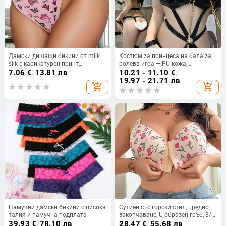
Дамски дишащи бикини от milk
Костюм за принцеса на бала за
silk с карикатурен принт,
ролева игра — PU кожа,
регулируема средна талия
полиестер, Night Fun
7.06
€
/
13.81 лв
10.21 - 11.10
€
/
19.97 - 21.71 лв
add_shopping_cart
add_shopping_cart
Памучни дамски бикини с висока
Сутиен със горски стил, предно
талия и памучна подплата
закопчаване, U-образен гръб, 3/4
чашка, тънки оформени чашки,
39.93
€
/
78.10 лв
28.47
€
/
55.68 лв