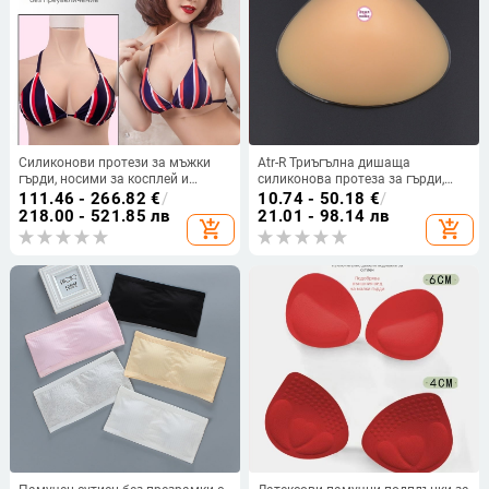
Силиконови протези за мъжки
Atr-R Триъгълна дишаща
гърди, носими за косплей и
силиконова протеза за гърди,
превъплъщение, реалистични
изкуствена гърда,
111.46 - 266.82
€
/
10.74 - 50.18
€
/
изкуствени гърди
постоперативна протеза за
218.00 - 521.85 лв
21.01 - 98.14 лв
add_shopping_cart
add_shopping_cart
гърди, производител на едро