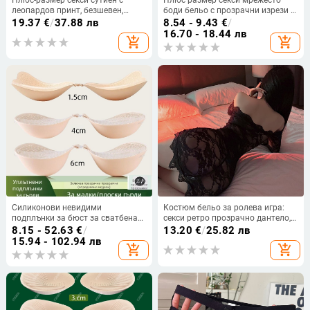
леопардов принт, безшевен,
боди бельо с прозрачни изрези и
удобен и оформящ силуета,
чорапи
19.37
€
/
37.88 лв
8.54 - 9.43
€
/
голям размер чашки, фиксирана
16.70 - 18.44 лв
add_shopping_cart
add_shopping_cart
чашка
Силиконови невидими
Костюм бельо за ролева игра:
подплънки за бюст за сватбена
секси ретро прозрачно дантело,
рокля, повдигане и стягане на
едно рамо, полиестер, сваляща
8.15 - 52.63
€
/
13.20
€
/
25.82 лв
малък бюст, естествен вид за
се wrap пола
15.94 - 102.94 лв
add_shopping_cart
add_shopping_cart
фотосесия през есен-зима