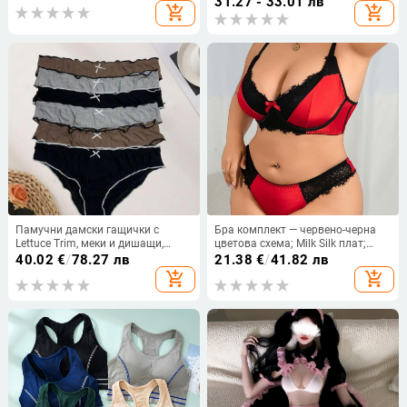
31.27 - 33.01 лв
add_shopping_cart
add_shopping_cart
сервитьор, мотоциклист
пижами 9402
Памучни дамски гащички с
Бра комплект — червено-черна
Lettuce Trim, меки и дишащи,
цветова схема; Milk Silk плат;
висока талия
пълна чашка; презрамки, които
40.02
€
/
78.27 лв
21.38
€
/
41.82 лв
se завързват; задно закопчаване
add_shopping_cart
add_shopping_cart
с един ред куки и очи