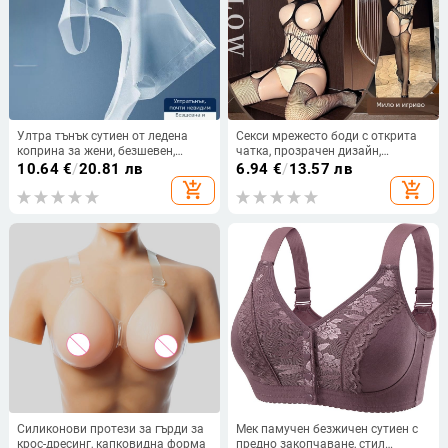
Ултра тънък сутиен от ледена
Секси мрежесто боди с открита
коприна за жени, безшевен,
чатка, прозрачен дизайн,
дишащ, плюс размер, формовани
комплект с чорапи, женски,
10.64
€
/
20.81 лв
6.94
€
/
13.57 лв
чаши, без метални пръстени, без
полиестер 80–90%, пуснат на
add_shopping_cart
add_shopping_cart
презрамки, за сън и лято
пазара пролет 2025
Силиконови протези за гърди за
Мек памучен безжичен сутиен с
крос-дресинг, капковидна форма
предно закопчаване, стил