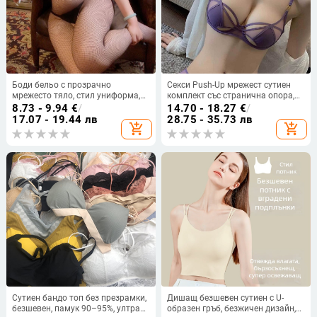
Боди бельо с прозрачно
Секси Push-Up мрежест сутиен
мрежесто тяло, стил униформа,
комплект със странична опора,
полиестерна материя
комфортно бельо за голям
8.73 - 9.94
€
/
14.70 - 18.27
€
/
размер, чашки 3/4, тънки
17.07 - 19.44 лв
28.75 - 35.73 лв
add_shopping_cart
add_shopping_cart
формовани чашки
Сутиен бандо топ без презрамки,
Дишащ безшевен сутиен с U-
безшевен, памук 90–95%, ултра
образен гръб, безжичен дизайн,