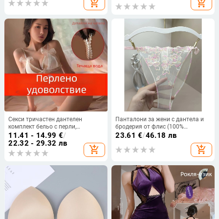
add_shopping_cart
add_shopping_cart
Секси тричастен дантелен
Панталони за жени с дантела и
комплект бельо с перли,
бродерия от флис (100%
прозрачен дизайн и открита
полиестер, 3D ефект, ниска талия,
11.41 - 14.99
€
/
23.61
€
/
46.18 лв
интимна зона
подплата от бамбуково влакно)
22.32 - 29.32 лв
add_shopping_cart
add_shopping_cart