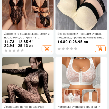
Дантелено боди за жени, секси и
Без презрамки невидим сутиен,
прозрачно, с открит чат,
повдигащ, против приплъзване,
полиестер 80–90%, пролет 2025
тънък бандео стил за жените
11.73 - 12.85
€
/
14.80
€
/
28.95 лв
22.94 - 25.13 лв
add_shopping_cart
add_shopping_cart
Леопардов принт прозрачен
Комплект сутиени с триъгълни