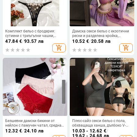
Комплект бельо с бродерия:
Дамска секси бельо с екзотични
сутиени с триъгълни чашки,
ресни и разделена кройка,
прашки и жартиери — основна
вдъхновено от антична Дунхуан
47.84
€
/
93.57 лв
10.52
€
/
20.58 лв
материя 97% полиестер, 3%
Феитиан танцова рокля •
add_shopping_cart
add_shopping_cart
еластан; подплата 97%
полиестер • 90–95% полиестер
полиестер, 3% еластан; чашки:
триъгълни; стил: средно
оформени чашки
Безшевни дамски бикини от
Плюс-сайз секси бельо с пола,
нейлон с памучен чатал, средна
обхващаща ханша, дълбоко V-
талия, дишащи, оформящи
образно деколте, униформа за
12.32
€
/
24.10 лв
10.03 - 12.62
€
/
тялото и повдигащи задните
ролева игра
19.62 - 24.68 лв