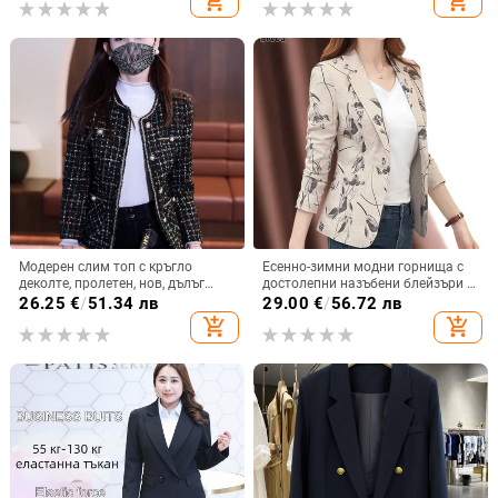
add_shopping_cart
add_shopping_cart
Модерен слим топ с кръгло
Есенно-зимни модни горнища с
деколте, пролетен, нов, дълъг
достолепни назъбени блейзъри с
ръкав, кариран, малък, стил
копчета Офис дама Ежедневни
26.25
€
/
51.34 лв
29.00
€
/
56.72 лв
Шанел, висок клас, дамско късо
корейски дамски дрехи Тънък
add_shopping_cart
add_shopping_cart
яке
геометричен печат