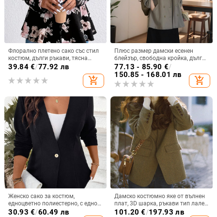
Флорално плетено сако със стил
Плюс размер дамски есенен
костюм, дълги ръкави, тясна
блейзър, свободна кройка, дълги
кройка, 95%+ полиестер
ръкави, поло яка, едноцветен
39.84
€
/
77.92 лв
77.13 - 85.90
€
/
костюмен плат, скрива корема
150.85 - 168.01 лв
add_shopping_cart
add_shopping_cart
Женско сако за костюм,
Дамско костюмно яке от вълнен
едноцветно полиестерно, с едно
плат, 3D шарка, ръкави тип лале,
копче отпред, дълги ръкави,
еднобортно закопчаване,
30.93
€
/
60.49 лв
101.20
€
/
197.93 лв