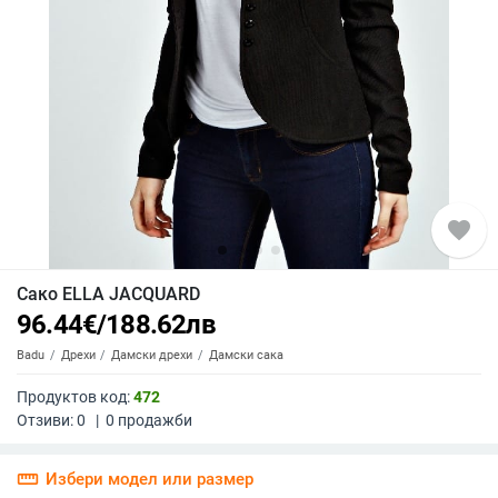
favorite
Сако ELLA JACQUARD
96.44
€
/
188.62
лв
Badu
Дрехи
Дамски дрехи
Дамски сака
Продуктов код:
472
Отзиви:
0
|
0
продажби
straighten
Избери модел или размер