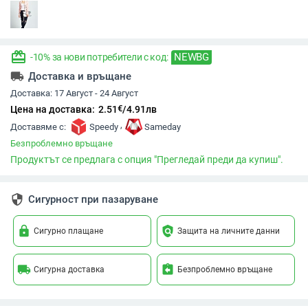
redeem
NEWBG
-10% за нови потребители с код:
local_shipping
Доставка и връщане
Доставка:
17 Август - 24 Август
€
Цена на доставка:
2.51
/
4.91
лв
,
Доставяме с:
Speedy
Sameday
Безпроблемно връщане
Продуктът се предлага с опция "Прегледай преди да купиш".
security
Сигурност при пазаруване
lock
policy
Сигурно плащане
Защита на личните данни
local_shipping
assignment_return
Сигурна доставка
Безпроблемно връщане