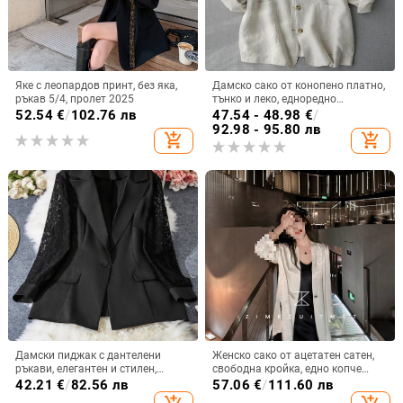
Яке с леопардов принт, без яка,
Дамско сако от конопено платно,
ръкав 5/4, пролет 2025
тънко и леко, едноредно
закопчаване, яка с лист лотос,
52.54
€
/
102.76 лв
47.54 - 48.98
€
/
ръкави с венчелистчета, летен
92.98 - 95.80 лв
add_shopping_cart
add_shopping_cart
модел 2024
Дамски пиджак с дантелени
Женско сако от ацетатен сатен,
ръкави, елегантен и стилен,
свободна кройка, едно копче
едноцветен, голям размер,
закопчаване, ¾ ръкави,
42.21
€
/
82.56 лв
57.06
€
/
111.60 лв
средна дължина
ежедневен шик