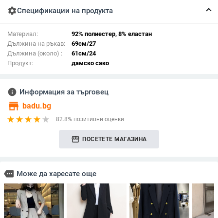
settings
Спецификации на продукта
Материал:
92% полиестер, 8% еластан
Дължина на ръкав:
69см/27
Дължина (около) :
61см/24
Продукт:
дамско сако
info
Информация за търговец
store
badu.bg
82.8% позитивни оценки
storefront
ПОСЕТЕТЕ МАГАЗИНА
more
Може да харесате още