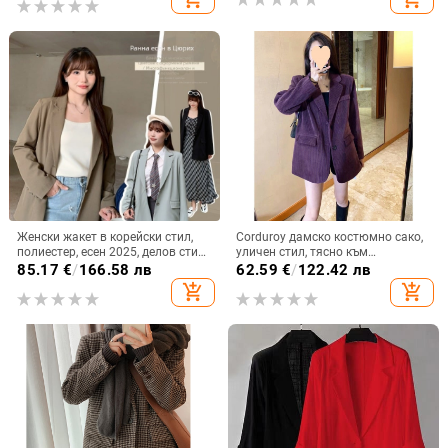
Женски жакет в корейски стил,
Corduroy дамско костюмно сако,
полиестер, есен 2025, делов стил
уличен стил, тясно към
с яка на сако
лотусовия лист на яка, ръкави с
85.17
€
/
166.58 лв
62.59
€
/
122.42 лв
листенца, едно редче копчета, 90-
add_shopping_cart
add_shopping_cart
95% полиестер