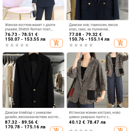
Женски костюм-жакет с дълги
Дамски нов, тъмносин, висок
ръкави, Stretch Roman плат,
клас, сако, за пълнички
полиестер, плетена материя, стил
момичета, плюс памучен
76.73 - 78.51
€
/
77.08 - 79.32
€
/
Temperament Commuter,
официален костюм [1115]]
150.07 - 153.55 лв
150.76 - 155.14 лв
add_shopping_cart
add_shopping_cart
костюмна яка
Дамски блейзър с уникален
Истински есенен изстрел, ново
дизайн, висококачествен костюм
шевно раирано палто с
за пролетно-есенен период,
контрастен цвят, дизайн с джоб,
87.32 - 89.56
€
/
40.12
€
/
78.47 лв
свободна кройка, ласкав силует
малък костюм, ежедневен,
170.78 - 175.16 лв
add_shopping_cart
add_shopping_cart
универсален топ