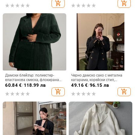
костюмска яка, пролет 2025
свободен силует, есен 2025
add_shopping_cart
add_shopping_cart
Дамски блейзър: полиестер-
Черно дамско сако с метална
еластанова смеска, флокирана
катарама, корейски стил,
текстура, lapel collar, one-button
подходящо за пролет и есен
60.84
€
/
118.99 лв
49.16
€
/
96.15 лв
placket, straight cut
add_shopping_cart
add_shopping_cart