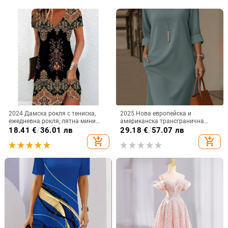
2024 Дамска рокля с тениска,
2025 Нова европейска и
ежедневна рокля, лятна мини
американска трансгранична
рокля с флорален принт и V-
елегантна рокля с кръгло
18.41
€
/
36.01 лв
29.18
€
/
57.07 лв
образно деколте
деколте, универсална,
add_shopping_cart
add_shopping_cart
едноцветна, със страничен джоб
и среден ръкав