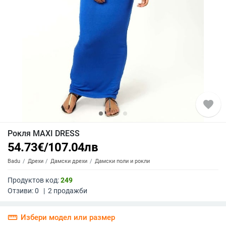
favorite
Рокля MAXI DRESS
54.73
€
/
107.04
лв
Badu
Дрехи
Дамски дрехи
Дамски поли и рокли
Продуктов код:
249
Отзиви:
0
|
2
продажби
straighten
Избери модел или размер