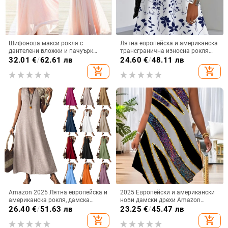
Шифонова макси рокля с
Лятна европейска и американска
дантелени вложки и пачуърк
трансгранична износна рокля
детайл, А-образна силуета,
без ръкави с флорален принт от
32.01
€
/
62.61 лв
24.60
€
/
48.11 лв
кръгло деколте, висока талия
Amazon Independent Station Temu
add_shopping_cart
add_shopping_cart
за жени през 2025 г.
Amazon 2025 Лятна европейска и
2025 Европейски и американски
американска рокля, дамска
нови дамски дрехи Amazon
рокля без ръкави, V-образно
Двойна презрамка с лятна
26.40
€
/
51.63 лв
23.25
€
/
45.47 лв
деколте, цип на гърба, елегантна
ежедневна асиметрична рокля с
add_shopping_cart
add_shopping_cart
дълга пола от едно парче
кръгло деколте