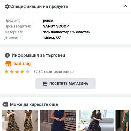
settings
Спецификации на продукта
Продукт:
рокля
Производител:
SANDY SCOOP
Материал:
95% полиестер 5% еластан
Дължина:
140см/55"
info
Информация за търговец
store
badu.bg
82.8% позитивни оценки
storefront
ПОСЕТЕТЕ МАГАЗИНА
more
Може да харесате още