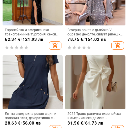
Европейска и американска
Вечерна рокля с дълбоко V-
трансгранична търговия, секси
образно деколте, силует рибешка
рокля с висок цепка и пайети,
опашка, без ръкави, дълга пола,
62.34
€
/
121.93 лв
78.75
€
/
154.02 лв
камуфлажна рокля без
полиестър 80-90%
add_shopping_cart
add_shopping_cart
презрамки, модна вечерна рокля,
елегантна
Лятна ежедневна рокля с цип и
2025 Трансгранична европейска
половин плат, декоративна с
и американска дамска
двоен джоб и къс ръкав
независима рокля с панделка,
28.63
€
/
56.00 лв
31.56
€
/
61.73 лв
декоративна рокля, рокля, къса