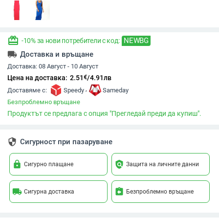
redeem
NEWBG
-10% за нови потребители с код:
local_shipping
Доставка и връщане
Доставка:
08 Август - 10 Август
€
Цена на доставка:
2.51
/
4.91
лв
,
Доставяме с:
Speedy
Sameday
Безпроблемно връщане
Продуктът се предлага с опция "Прегледай преди да купиш".
security
Сигурност при пазаруване
lock
policy
Сигурно плащане
Защита на личните данни
local_shipping
assignment_return
Сигурна доставка
Безпроблемно връщане