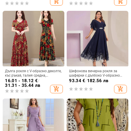
add_shopping_cart
add_shopping_cart
пола, жилетки
Дълга рокля с V-образно деколте,
Шифонова вечерна рокля за
къс ръкав, талия средна,
шаферки с дълбоко V-образно
принтирана полиестерна тъкан,
деколте, дантела, къси ръкави,
16.01 - 18.12
€
/
93.34
€
/
182.56 лв
пола с широк силует.
дълга пола, полиестер
31.31 - 35.44 лв
add_shopping_cart
add_shopping_cart