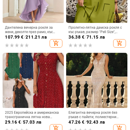
Дантелена вечерна рокля за
Пролетно-лятна дамска рокля с
жени, деколте през рамо, къс
къс ръкав, размер "Pell Size",
ръкав, дълга A-линия парти
моден принт 2025, нова
107.99
€
/
211.21 лв
36.38
€
/
71.15 лв
рокля с висока талия
европейска и американска рокля
add_shopping_cart
add_shopping_cart
с кръгло деколте и средна пола
2025 Европейска и американска
Елегантна вечерна рокля без
трансгранична лятна нова
ръкав с пайети; полиестерни
модна дамска рокля на точки,
влакна; спандекс до 30%;
29.16
€
/
57.03 лв
47.26
€
/
92.43 лв
секси V-образно деколте,
дълбоко V-образно деколте.
add_shopping_cart
add_shopping_cart