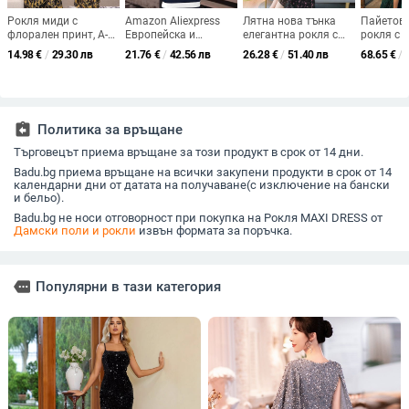
Рокля миди с
Amazon Aliexpress
Лятна нова тънка
Пайетов
флорален принт, А-
Европейска и
елегантна рокля с
рокля с ц
линия, V-образно
американска външна
дълъг ръкав и
презрамк
14.98
€
/
29.30 лв
21.76
€
/
42.56 лв
26.28
€
/
51.40 лв
68.65
€
/
деколте, къс ръкав,
търговия Slim-Fit
флорален принт от
спагети, 
Ice Silk плат (90-95%
Рокля с цветни
шифон с дълъг ръкав
силует с
полиестер)
блокове без ръкави,
и ветрилообразен
опашка
кръгло деколте,
мотив
трансгранично
assignment_return
Политика за връщане
дамско облекло с
контрастен цветен
Търговецът приема връщане за този продукт в срок от 14 дни.
дизайн
Badu.bg приема връщане на всички закупени продукти в срок от 14
календарни дни от датата на получаване(с изключение на бански
и бельо).
Badu.bg не носи отговорност при покупка на Рокля MAXI DRESS от
Дамски поли и рокли
извън формата за поръчка.
more
Популярни в тази категория