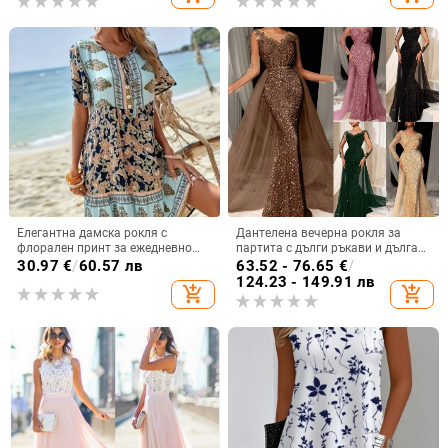
закопчано с къс ръкав на точки
Елегантна дамска рокля с
Дантелена вечерна рокля за
флорален принт за ежедневно
партита с дълги ръкави и дълга
пътуване до работа, европейска
пола, дълбоко V-образно деколте,
30.97
€
/
60.57 лв
63.52 - 76.65
€
/
и американска, трансгранична,
полиестер-еластанова материя
124.23 - 149.91 лв
add_shopping_cart
add_shopping_cart
Amazon, 2025 г.