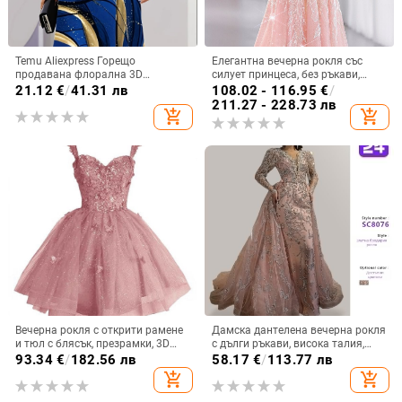
Temu Aliexpress Горещо
Елегантна вечерна рокля със
продавана флорална 3D
силует принцеса, без ръкави,
дигитален печат модна
дълга пола, талия средна,
21.12
€
/
41.31 лв
108.02 - 116.95
€
/
ежедневна широка дамска рокля
полиестер
211.27 - 228.73 лв
add_shopping_cart
add_shopping_cart
с кръгло деколте
Вечерна рокля с открити рамене
Дамска дантелена вечерна рокля
и тюл с блясък, презрамки, 3D
с дълги ръкави, висока талия,
мотив пеперуда и пайети, без
принцес стил пола, дълга рокля
93.34
€
/
182.56 лв
58.17
€
/
113.77 лв
ръкави, талия средна, полиестер
add_shopping_cart
add_shopping_cart