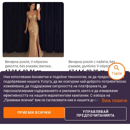
Вечерна рокля, V-образно
Вечерна рокля с пайети, без
деколте, без ръкави, висока
ръкави, дълбоко V-образно
search
талия, дълга разкроена пола,
деколте, силует русалка,
47.98
€
/
93.84 лв
47.14
€
/
92.20 лв
Търси
полиестер, цип
полиестерна тъкан
add_shopping_cart
add_shopping_cart
Ние използваме бисквитки и подобни технологии, за да предоставяме и
подобряваме нашата Услуга, да ви осигурим най-доброто потребителско
изживяване, да поддържаме сигурността на платформата, да
персонализираме съдържанието и рекламите, както и да измерваме
ефективността на нашите маркетингови кампании. С избора на
Виж повече
„Приемам всички“ вие се съгласявате ние и нашите доверени партньори
да съхраняваме бисквитки и подобни технологии на вашето устройство
за рекламни и аналитични цели. Можете по всяко време да управлявате
УПРАВЛЯВАЙ
ПРИЕМИ ВСИЧКИ
своите предпочитания, като натиснете „Управлявай предпочитанията“.
ПРЕДПОЧИТАНИЯТА
За повече информация, моля, вижте нашата
Политика за защита на
данните
.