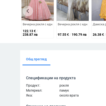
chevron_left
Вечерна рокля с едно рамо и мъниста, полиестрова мате
Вечерна рокля с едно рамо и пай
Дамска р
122.13
€
/
238.87 лв
97.55
€
/
190.79 лв
26.38
€
/
Общ преглед
Спецификации на продукта
Продукт:
рокля
Материал:
памук
Яка:
около врата