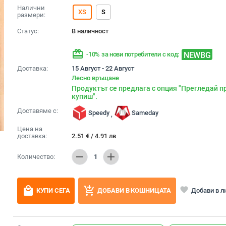
Налични
XS
S
размери:
Статус:
В наличност
redeem
NEWBG
-10% за нови потребители с код:
Доставка:
15 Август - 22 Август
Лесно връщане
Продуктът се предлага с опция "Прегледай п
купиш".
Доставяме с:
Speedy
Sameday
,
Цена на
доставка:
2.51
€
/
4.91
лв
remove
add
Количество:
1
local_mall
add_shopping_cart
favorite
Добави в 
КУПИ СЕГА
ДОБАВИ В КОШНИЦАТА