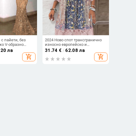
 с пайети, без
2024 Ново спот трансгранично
ко V-образно
износно европейско и
т русалка,
американско облекло Пролет и
.20 лв
31.74
€
/
62.08 лв
тъкан
лято Най-продавана ретро
add_shopping_cart
add_shopping_cart
щампована дантелена рокля