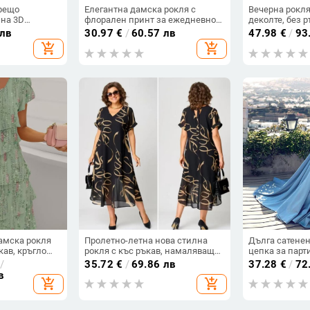
орещо
Елегантна дамска рокля с
Вечерна рокля
на 3D
флорален принт за ежедневно
деколте, без 
модна
пътуване до работа, европейска
талия, дълга 
 лв
30.97
€
/
60.57 лв
47.98
€
/
93
а дамска
и американска, трансгранична,
полиестер, ци
add_shopping_cart
add_shopping_cart
колте
Amazon, 2025 г.
амска рокля
Пролетно-летна нова стилна
Дълга сатенен
кав, кръгло
рокля с къс ръкав, намаляваща
цепка за парт
астове, на
възрастта, за жени с големи
събития
/
35.72
€
/
69.86 лв
37.28
€
/
72
 Station,
размери
в
add_shopping_cart
add_shopping_cart
риканска
кля