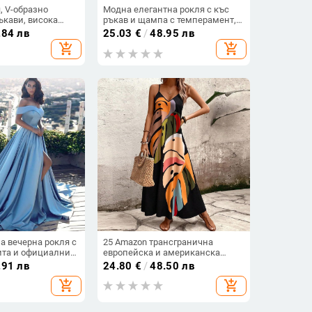
, V-образно
Модна елегантна рокля с къс
ръкави, висока
ръкав и щампа с темперамент,
разкроена пола,
дамска нова рокля с къс ръкав,
.84 лв
25.03
€
/
48.95 лв
п
пролет/лято 2025
add_shopping_cart
add_shopping_cart
а вечерна рокля с
25 Amazon трансгранична
ита и официални
европейска и американска
плажна блуза, свободна роба,
.91 лв
24.80
€
/
48.50 лв
ваканционен бикини,
add_shopping_cart
add_shopping_cart
слънцезащитен крем, рокля с
щампа