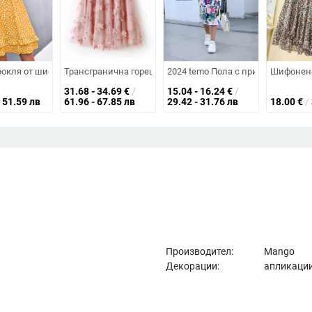
рия, висока талия, дълга пола
ети, силует рибена опашка, дълга пола, полиестер, зимна 2025
окля от шифон с флорален принт и V-образно деколте, ръкав лотосов ли
Трансгранична горещо продавана бродирана пола, елеган
2024 temo Пола с принт Explosions 
Шифонена 
31.68 - 34.69
€
/
15.04 - 16.24
€
/
51.59 лв
61.96 - 67.85 лв
29.42 - 31.76 лв
18.00
€
/
Производител:
Mango
Декорации:
апликаци