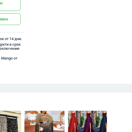
но
тавка
к от 14 дни.
укти в срок
 изключение
я Mango от