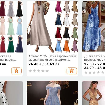
рокля за
Amazon 2025 Лятна европейска и
Дълга лятна р
ви, висока
американска рокля, дамска
презрамки, V-
рна рокля;
рокля без ръкави, V-образно
А-линия, без 
0 лв
26.40
€
/
51.63 лв
17.53 - 22.
–95%
деколте, цип на гърба, елегантна
средна; матер
34.29 - 43.
add_shopping_cart
add_shopping_cart
ела
дълга пола от едно парче
полиестер