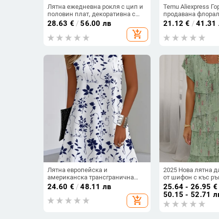
Лятна ежедневна рокля с цип и
Temu Aliexpress Г
половин плат, декоративна с
продавана флорал
двоен джоб и къс ръкав
дигитален печат 
28.63
€
/
56.00 лв
21.12
€
/
41.31
ежедневна широк
add_shopping_cart
рокля с кръгло де
Лятна европейска и
2025 Нова лятна д
американска трансгранична
от шифон с къс ръ
износна рокля без ръкави с
деколте и къси пл
24.60
€
/
48.11 лв
25.64 - 26.95
€
флорален принт от Amazon
Amazon Independent
50.15 - 52.71 л
add_shopping_cart
Independent Station Temu за жени
европейска и аме
през 2025 г.
трансгранична ро