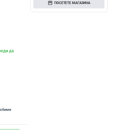
storefront
ПОСЕТЕТЕ МАГАЗИНА
реди да
любими