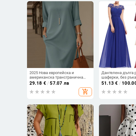
2025 Нова европейска и
Дантелена дълга 
американска трансгранична
шаферки, без ръка
елегантна рокля с кръгло
талия, дълга вече
29.18
€
/
57.07 лв
51.13
€
/
100.0
деколте, универсална,
основна тъкан 90
add_shopping_cart
едноцветна, със страничен
полиестерна дант
джоб и среден ръкав