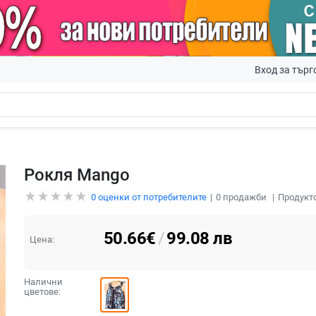
Вход за търг
Рокля Mango
0
оценки от потребителите
0
продажби
Продукто
50.66
€
/
99.08
лв
Цена:
Налични
цветове: