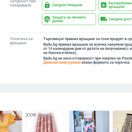
Сигурност при
Безпроблем
lock
assignment_return
Сигурно плащане
пазаруване:
връщане
Защита на личните
policy
local_shipping
Сигурна дос
данни
Политика за
Търговецът приема връщане за този продукт в сро
връщане:
Badu.bg приема връщане на всички закупени прод
от 14 календарни дни от датата на получаване(с
на бански и бельо).
Badu.bg не носи отговорност при покупка на Рокл
Дамски поли и рокли
извън формата за поръчка.