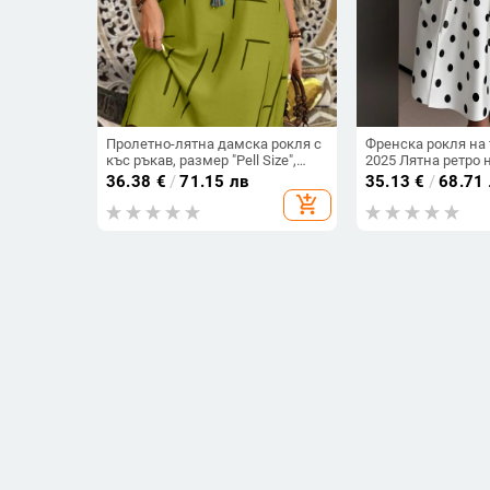
Пролетно-лятна дамска рокля с
Френска рокля на
къс ръкав, размер "Pell Size",
2025 Лятна ретро 
моден принт 2025, нова
темпераментна та
36.38
€
/
71.15 лв
35.13
€
/
68.71
европейска и американска
пола за жени
add_shopping_cart
рокля с кръгло деколте и средна
пола