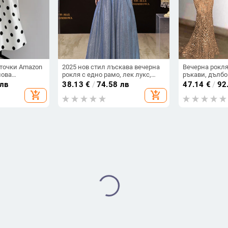
 точки Amazon
2025 нов стил лъскава вечерна
Вечерна рокля
нова
рокля с едно рамо, лек лукс,
ръкави, дълбо
лия Тънка
нишова, тънка, висок клас,
деколте, силуе
 лв
38.13
€
/
74.58 лв
47.14
€
/
92
водеща, висок клас тост рокля
полиестерна 
add_shopping_cart
add_shopping_cart