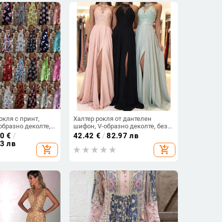
окля с принт,
Халтер рокля от дантелен
образно деколте,
шифон, V-образно деколте, без
ръкав, талия
ръкави, дълга рокля А-линия с
00
€
/
42.42
€
/
82.97 лв
ия памук-смес и
цепка
03 лв
add_shopping_cart
add_shopping_cart