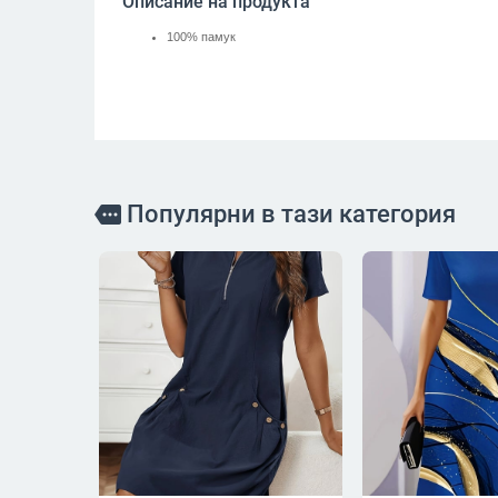
Описание на продукта
100% памук
Популярни в тази категория
more