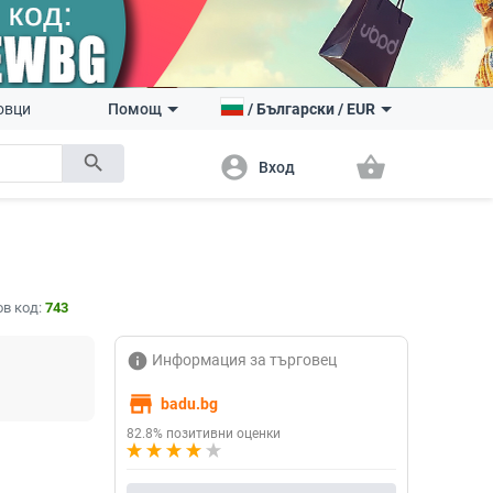
овци
Помощ
/
Български
/
EUR
search
account_circle
shopping_basket
Вход
в код:
743
info
Информация за търговец
store
badu.bg
82.8% позитивни оценки