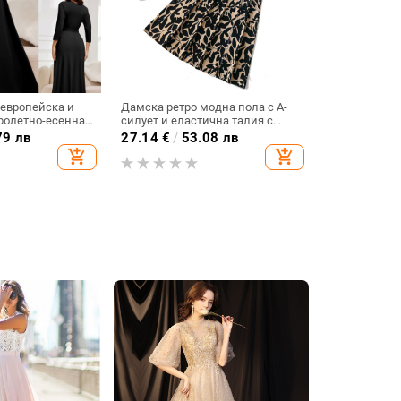
 европейска и
Дамска ретро модна пола с А-
ролетно-есенна
силует и еластична талия с
легантна рокля с
леопардов принт Amazon,
79 лв
27.14
€
/
53.08 лв
лте и колан,
пролетно-лятна нова, най-лесна
add_shopping_cart
add_shopping_cart
 тънка, големи
за съчетаване дамска пола