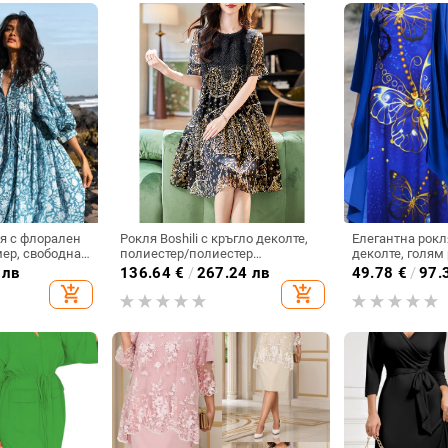
я с флорален
Рокля Boshili с кръгло деколте,
Елегантна рокл
ер, свободна,
полиестер/полиестер
деколте, голям
реден ръкав,
(полиестер), А-силует, къс
ръкави и външе
 лв
136.64
€
/
267.24 лв
49.78
€
/
97.
ръкав, лятна, широка,
трансгранична 
add_shopping_cart
add_shopping_cart
елегантна, средна
европейска и 
мода