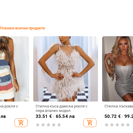
Покажи всички продукти
а рокля с
Стилна къса дамска рокля с
Стилна лъскава
пера втален модел
 лв
33.51
€
/
65.54 лв
50.72
€
/
99.
add_shopping_cart
add_shopping_cart