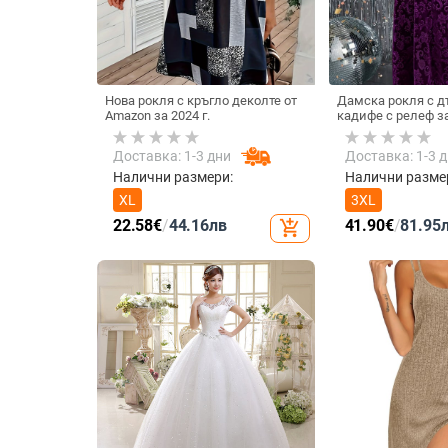
Нова рокля с кръгло деколте от
Дамска рокля с д
Amazon за 2024 г.
кадифе с релеф з
есен, големи разм
прилепнала кройк
Доставка: 1-3 дни
Доставка: 1-3 
и екстра голям р
Налични размери:
Налични разме
XL
3XL
22.58
€
/
44.16
лв
41.90
€
/
81.95
add_shopping_cart