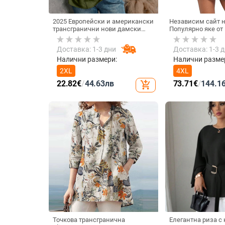
2025 Европейски и американски
Независим сайт 
трансгранични нови дамски
Популярно яке от
памучни и ленени копчета,
кожа с дълъг ръка
модни ежедневни топове
страничен джоб с
Доставка: 1-3 дни
Доставка: 1-3 
ежедневно кожено
Налични размери:
Налични разме
2XL
4XL
22.82
€
/
44.63
лв
73.71
€
/
144.1
add_shopping_cart
Точкова трансгранична
Елегантна риза с 