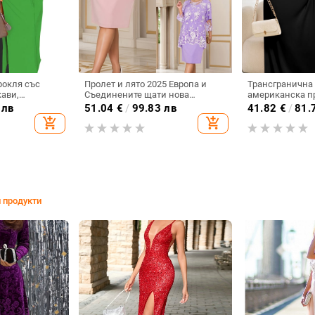
рокля със
Пролет и лято 2025 Европа и
Трансгранична
ави,
Съединените щати нова
американска п
 за навън, за
трансгранична Amazon
дамска мода, е
 лв
51.04
€
/
99.83 лв
41.82
€
/
81.
линия, с
елегантна дамска вечерна
V-образно деко
add_shopping_cart
add_shopping_cart
ки
рокля дантела фалшива рокля
стегната талия,
от две части за жени
размери
 продукти