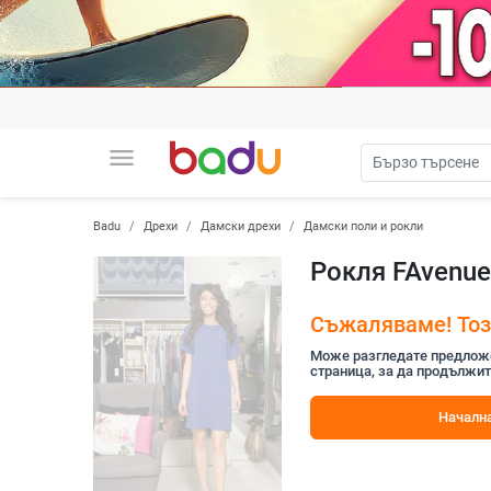
menu
Badu
Дрехи
Дамски дрехи
Дамски поли и рокли
Рокля FAvenu
Съжаляваме! Този
Може разгледате предложен
страница, за да продължит
Начална