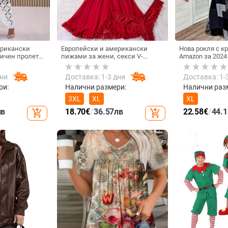
ерикански
Европейски и американски
Нова рокля с кр
ичен пролетен
пижами за жени, секси V-
Amazon за 2024 
 части с
образно деколте, дантелени
ветен цвят,
тиранти, секси бельо, костюм
дни
Доставка: 1-3 дни
Доставка: 1-
родерия на
на едро, Amazon трансгранична
доставка
ри:
Налични размери:
Налични раз
3XL
XL
XL
лв
18.70
€
/
36.57
лв
22.58
€
/
44.1
add_shopping_cart
add_shopping_cart