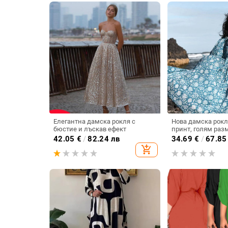
Елегантна дамска рокля с
Нова дамска рокл
бюстие и лъскав ефект
принт, голям разм
ежедневна, със с
42.05
€
/
82.24 лв
34.69
€
/
67.85
MP-971
add_shopping_cart