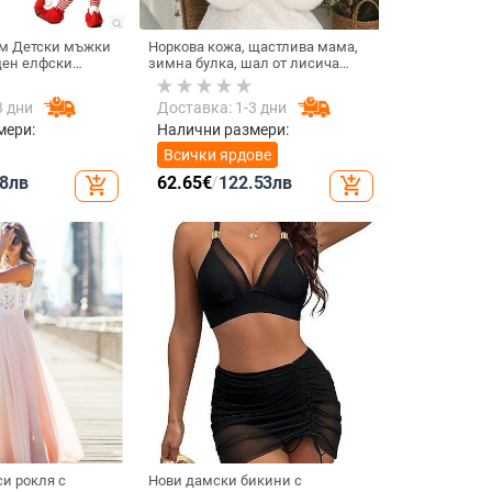
м Детски мъжки
Норкова кожа, щастлива мама,
ден елфски
зимна булка, шал от лисича
м за косплей
кожа, сватбена рокля, рокля,
ледна нощ f
наметало, кожена наметало
3 дни
Доставка: 1-3 дни
Cheongsam, връхно облекло от
бяла кожа за жени
мери:
Налични размери:
Всички ярдове
8
лв
62.65
€
/
122.53
лв
add_shopping_cart
add_shopping_cart
и рокля с
Нови дамски бикини с