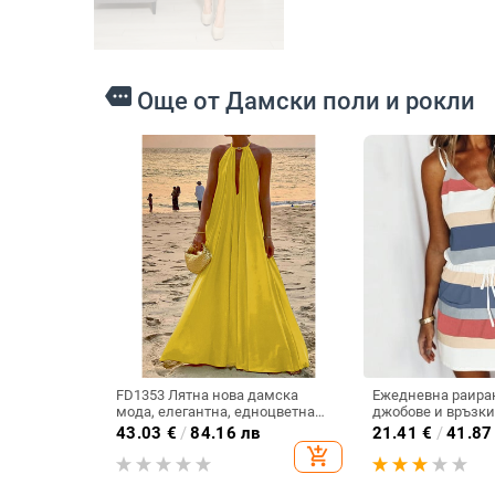
more
Още от Дамски поли и рокли
FD1353 Лятна нова дамска
Ежедневна раиран
мода, елегантна, едноцветна
джобове и връзки
рокля с деколте и без ръкави,
43.03
€
/
84.16 лв
21.41
€
/
41.87
широка, френски стил, 2023 г.
add_shopping_cart