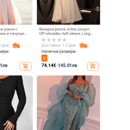
и рокля с
Вечерна рокля, A-line силует,
жки и пачуърк
Off-shoulder, Half-sleeve, Long
зна силуета,
skirt, Polyester fabric
, висока талия
3 дни
Доставка: 1-3 дни
мери:
Налични размери:
S
1
лв
74.14
€
/
145.01
лв
add_shopping_cart
add_shopping_cart