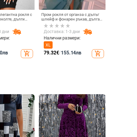
легантна рокля с
Пром рокля от органза с дълъг
колте, дълги
шлейф и фонарен ръкав, дълга
на средна
пола — Пролет 2024
една дължина
3 дни
Доставка: 1-3 дни
мери:
Налични размери:
XL
0
лв
79.32
€
/
155.14
лв
add_shopping_cart
add_shopping_cart