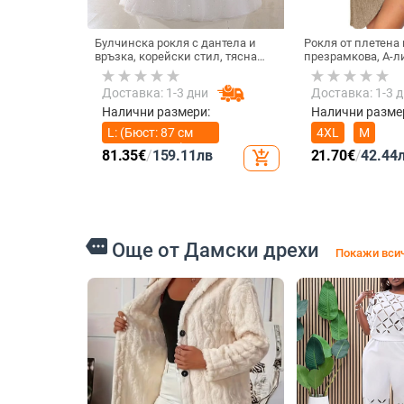
Булчинска рокля с дантела и
Рокля от плетена 
връзка, корейски стил, тясна
презрамкова, А-л
кройка, плюс размер, за
средна дължина, 
фотостудио
+ спандекс 5%
Доставка: 1-3 дни
Доставка: 1-3 
Налични размери:
Налични разме
L: (Бюст: 87 см
4XL
M
Талия: 70 см)
81.35
€
/
159.11
лв
21.70
€
/
42.44
add_shopping_cart
more
Още от Дамски дрехи
Покажи всич