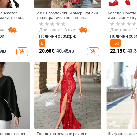
на Amazon
2025 Европейски и американски
Коледен костю
 изкуствена
трансграничен нов летен
и женски коле
в, цип и
щампован къс ръкав с V-
коледен костю
 капак,
образно деколте, дамски
Хелоуин бал Ко
дни
Доставка: 1-3 дни
Доставка: 1-
 яке за жени
модерен полуръкав с
висококачествен ластик
ри:
Налични размери:
Налични раз
L
160
6
лв
20.68
€
/
40.45
лв
22.18
€
/
43.3
add_shopping_cart
add_shopping_cart
колан от сатен,
Елегантна вечерна рокля от
Шифонова макс