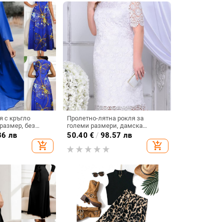
я с кръгло
Пролетно-лятна рокля за
 размер, без
големи размери, дамска
н шал, от
водоразтворима бродирана
36 лв
50.40
€
/
98.57 лв
амазонка,
дантелена слим кройка, бяла
add_shopping_cart
add_shopping_cart
американска
парти рокля