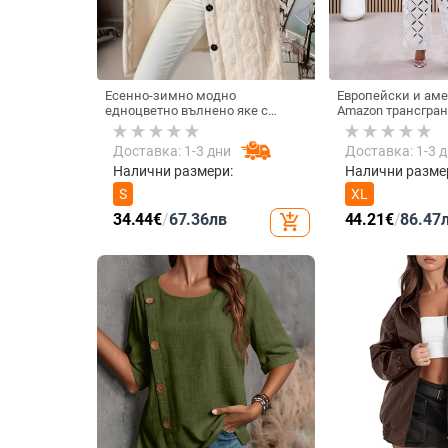
Есенно-зимно модно
Европейски и ам
едноцветно вълнено яке с
Amazon трансгран
дълъг ръкав и качулка, яке с
нов комплект от 2
мече, дамско елегантно яке с
бродерия в едноц
Доставка: 1-3 дни
Доставка: 1-3 
имитация на кожа
асиметричен, с б
раменете
Налични размери:
Налични разме
S
XL
34.44
€
/
67.36
лв
44.21
€
/
86.47
add_shopping_cart