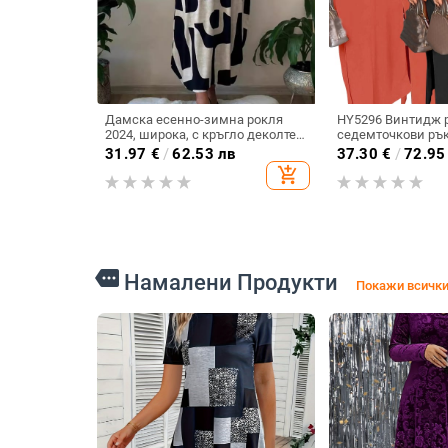
Дамска есенно-зимна рокля
HY5296 Винтидж 
2024, широка, с кръгло деколте,
седемточкови рък
голям размер, дълга пола,
едноцветна рокля,
31.97
€
/
62.53 лв
37.30
€
/
72.95
трансгранична, експлозивна
пътуване, парти, 
add_shopping_cart
модна рокля с дълъг ръкав и
разделяне и връз
щампи
more
Намалени Продукти
Покажи всички