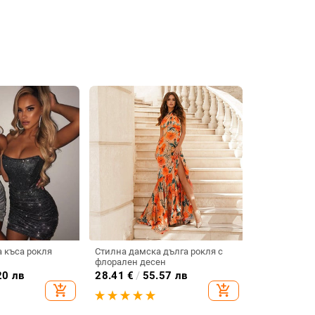
 къса рокля
Стилна дамска дълга рокля с
флорален десен
20 лв
28.41
€
/
55.57 лв
add_shopping_cart
add_shopping_cart