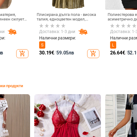
материя,
Плисирана дълга пола - висока
Полиестерова е
инеен силует,
талия, едноцветен модел,
асиметрично де
полиестер 95%
полиестерна материя, подплата
ръкави, талия 
100% полиестер
височина и ср
дни
Доставка: 1-3 дни
Доставка: 1-
ри:
Налични размери:
Налични раз
S
L
лв
30.19
€
/
59.05
лв
26.64
€
/
52.1
add_shopping_cart
add_shopping_cart
ки продукти