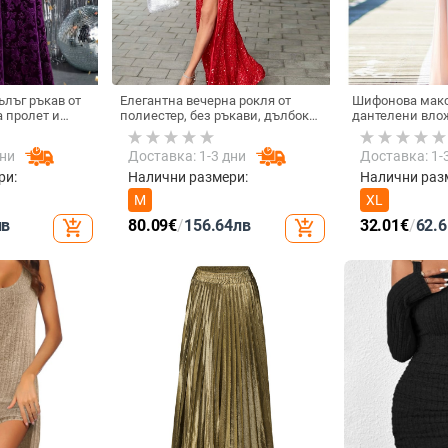
ълъг ръкав от
Елегантна вечерна рокля от
Шифонова макс
а пролет и
полиестер, без ръкави, дълбоко
дантелени вло
ери, с
V-образно деколте, висока
детайл, А-обра
а, елегантна
талия, дълга пола
кръгло деколте
дни
Доставка: 1-3 дни
Доставка: 1-
азмер
ри:
Налични размери:
Налични раз
M
XL
лв
80.09
€
/
156.64
лв
32.01
€
/
62.6
add_shopping_cart
add_shopping_cart