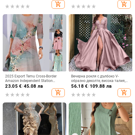
ръкави, талия средна, полиестер
add_shopping_cart
add_shopping_cart
2025 Export Temu Cross-Border
Вечерна рокля с дълбоко V-
Amazon Independent Station
образно деколте, висока талия,
Пролетна и есенна модна рокля с
дълги ръкави, малък шлейф,
23.05
€
/
45.08 лв
56.18
€
/
109.88 лв
дълъг ръкав и кръгло деколте с
дълга пола
add_shopping_cart
add_shopping_cart
щампа