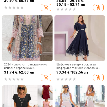
30.97
€
/
60.57 лв
25.64 - 26.95
€
/
и американска, трансгранична,
Amazon Independent Station,
50.15 - 52.71 лв
add_shopping_cart
add_shopping_cart
Amazon, 2025 г.
европейска и американска
трансгранична рокля
2024 Ново спот трансгранично
Шифонова вечерна рокля за
износно европейско и
шаферки с дълбоко V-образно
американско облекло Пролет и
деколте, дантела, къси ръкави,
31.74
€
/
62.08 лв
93.34
€
/
182.56 лв
лято Най-продавана ретро
дълга пола, полиестер
add_shopping_cart
add_shopping_cart
щампована дантелена рокля