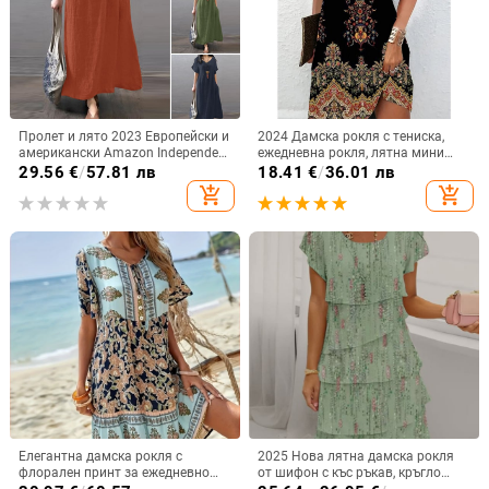
Пролет и лято 2023 Европейски и
2024 Дамска рокля с тениска,
американски Amazon Independent
ежедневна рокля, лятна мини
Station ebay Памучна и ленена
рокля с флорален принт и V-
29.56
€
/
57.81 лв
18.41
€
/
36.01 лв
широка ежедневна едноцветна
образно деколте
add_shopping_cart
add_shopping_cart
рокля с джобове Дамско облекло
Елегантна дамска рокля с
2025 Нова лятна дамска рокля
флорален принт за ежедневно
от шифон с къс ръкав, кръгло
пътуване до работа, европейска
деколте и къси пластове, на