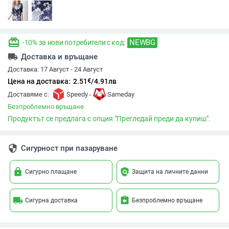
redeem
NEWBG
-10% за нови потребители с код:
local_shipping
Доставка и връщане
Доставка:
17 Август - 24 Август
€
Цена на доставка:
2.51
/
4.91
лв
,
Доставяме с:
Speedy
Sameday
Безпроблемно връщане
Продуктът се предлага с опция "Прегледай преди да купиш".
security
Сигурност при пазаруване
lock
policy
Сигурно плащане
Защита на личните данни
local_shipping
assignment_return
Сигурна доставка
Безпроблемно връщане