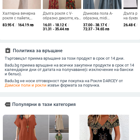
Халтерна вечерна
Дълга рокля с V-
Дънкова пола А-
Дълга ро
рокля с пайети,
образно деколте, къс
образна, midi
на букви о
А‑линия дълга рокля,
ръкав, талия средна,
дължина, за жени,
кръгло д
83.95
€
/
164.19 лв
16.01 - 18.12
€
/
37.00 - 38.17
€
/
26.48
€
/
висока талия,
принтирана
патчворк детайл,
ръкави, 
31.31 - 35.44 лв
72.37 - 74.65 лв
полиестер, цип
полиестерна тъкан,
нееластична, деним с
талия
пола с широк силует.
30–50% памук, летен
модел 2024
assignment_return
Политика за връщане
Търговецът приема връщане за този продукт в срок от 14 дни.
Badu.bg приема връщане на всички закупени продукти в срок от 14
календарни дни от датата на получаване(с изключение на бански
и бельо).
Badu.bg не носи отговорност при покупка на Рокля DARCEY от
Дамски поли и рокли
извън формата за поръчка.
more
Популярни в тази категория