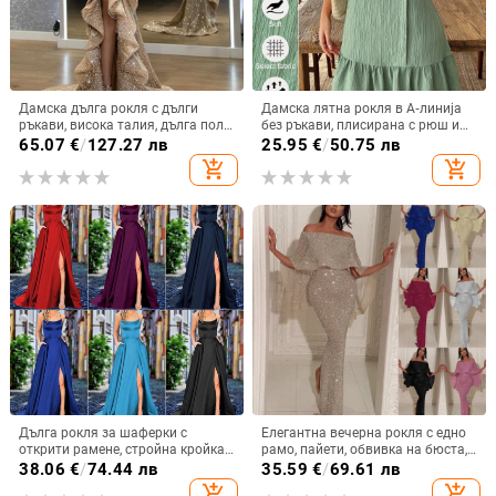
Дамска дълга рокля с дълги
Дамска лятна рокля в А‑линија
ръкави, висока талия, дълга пола,
без ръкави, плисирана с рюш и
полиестер 95%+
волани, бобено зелена, курортен
65.07
€
/
127.27 лв
25.95
€
/
50.75 лв
стил
add_shopping_cart
add_shopping_cart
Дълга рокля за шаферки с
Елегантна вечерна рокля с едно
открити рамене, стройна кройка
рамо, пайети, обвивка на бюста,
за сватбено тържество
дълга молив рокля с висока
38.06
€
/
74.44 лв
35.59
€
/
69.61 лв
талия
add_shopping_cart
add_shopping_cart