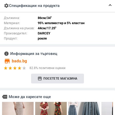
settings
Спецификации на продукта
Дължина:
86см/34"
Материал:
95% мполиестер и 5% еластан
Дължина на ръкав:
44см/17.25"
Производител:
DARCEY
Продукт:
рокля
info
Информация за търговец
store
badu.bg
82.8% позитивни оценки
storefront
ПОСЕТЕТЕ МАГАЗИНА
more
Може да харесате още