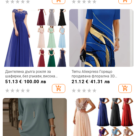
Дантелена дълга рокля за
Temu Aliexpress Горещо
шаферки, без ръкави, висока
продавана флорална 3D
талия, дълга вечерна рокля;
дигитален печат модна
51.13
€
/
100.00 лв
21.12
€
/
41.31 лв
основна тъкан 90–95%
ежедневна широка дамска рокля
add_shopping_cart
add_shopping_cart
полиестерна дантела
с кръгло деколте