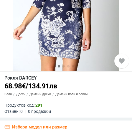
favorite
Рокля DARCEY
68.98
€
/
134.91
лв
Badu
Дрехи
Дамски дрехи
Дамски поли и рокли
Продуктов код:
291
Отзиви:
0
|
0
продажби
straighten
Избери модел или размер