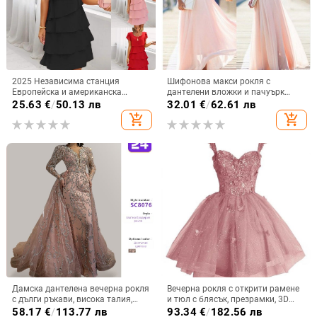
2025 Независима станция
Шифонова макси рокля с
Европейска и американска
дантелени вложки и пачуърк
трансгранична нова лятна рокля
детайл, А-образна силуета,
25.63
€
/
50.13 лв
32.01
€
/
62.61 лв
с къс ръкав и кръгло деколте,
кръгло деколте, висока талия
add_shopping_cart
add_shopping_cart
плътен цвят, жени
Дамска дантелена вечерна рокля
Вечерна рокля с открити рамене
с дълги ръкави, висока талия,
и тюл с блясък, презрамки, 3D
принцес стил пола, дълга рокля
мотив пеперуда и пайети, без
58.17
€
/
113.77 лв
93.34
€
/
182.56 лв