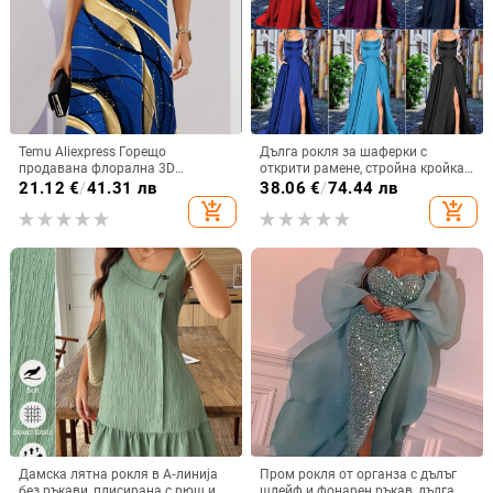
Temu Aliexpress Горещо
Дълга рокля за шаферки с
продавана флорална 3D
открити рамене, стройна кройка
дигитален печат модна
за сватбено тържество
21.12
€
/
41.31 лв
38.06
€
/
74.44 лв
ежедневна широка дамска рокля
add_shopping_cart
add_shopping_cart
с кръгло деколте
Дамска лятна рокля в А‑линија
Пром рокля от органза с дълъг
без ръкави, плисирана с рюш и
шлейф и фонарен ръкав, дълга