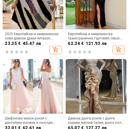
2025 Европейски и американски
Европейска и американска
нови дамски дрехи Amazon
трансгранична търговия, секси
Двойна презрамка с лятна
рокля с висок цепка и пайети,
23.25
€
/
45.47 лв
62.34
€
/
121.93 лв
ежедневна асиметрична рокля с
камуфлажна рокля без
add_shopping_cart
add_shopping_cart
кръгло деколте
презрамки, модна вечерна рокля,
елегантна
Шифонова макси рокля с
Дамска дълга рокля с дълги
дантелени вложки и пачуърк
ръкави, висока талия, дълга пола,
детайл, А-образна силуета,
полиестер 95%+
32.01
€
/
62.61 лв
65.07
€
/
127.27 лв