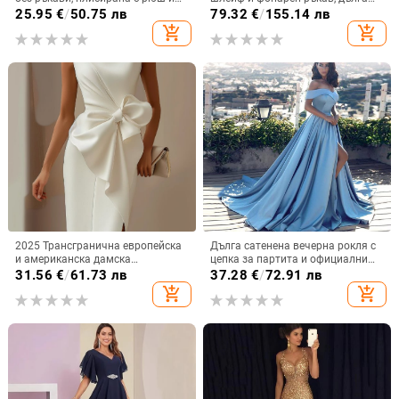
волани, бобено зелена, курортен
пола — Пролет 2024
25.95
€
/
50.75 лв
79.32
€
/
155.14 лв
стил
add_shopping_cart
add_shopping_cart
2025 Трансгранична европейска
Дълга сатенена вечерна рокля с
и американска дамска
цепка за партита и официални
независима рокля с панделка,
събития
31.56
€
/
61.73 лв
37.28
€
/
72.91 лв
декоративна рокля, рокля, къса
add_shopping_cart
add_shopping_cart
пола, жилетки