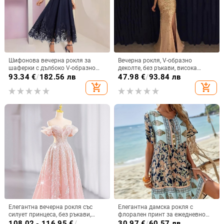
Шифонова вечерна рокля за
Вечерна рокля, V-образно
шаферки с дълбоко V-образно
деколте, без ръкави, висока
деколте, дантела, къси ръкави,
талия, дълга разкроена пола,
93.34
€
/
182.56 лв
47.98
€
/
93.84 лв
дълга пола, полиестер
полиестер, цип
add_shopping_cart
add_shopping_cart
Елегантна вечерна рокля със
Елегантна дамска рокля с
силует принцеса, без ръкави,
флорален принт за ежедневно
дълга пола, талия средна,
пътуване до работа, европейска
108.02 - 116.95
€
/
30.97
€
/
60.57 лв