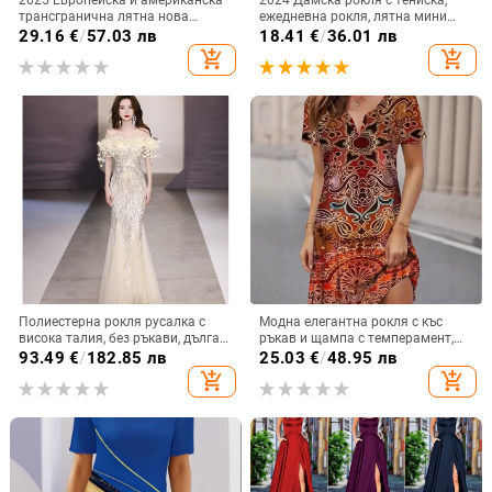
трансгранична лятна нова
ежедневна рокля, лятна мини
модна дамска рокля на точки,
рокля с флорален принт и V-
29.16
€
/
57.03 лв
18.41
€
/
36.01 лв
секси V-образно деколте,
образно деколте
add_shopping_cart
add_shopping_cart
закопчано с къс ръкав на точки
Полиестерна рокля русалка с
Модна елегантна рокля с къс
висока талия, без ръкави, дълга
ръкав и щампа с темперамент,
пола
дамска нова рокля с къс ръкав,
93.49
€
/
182.85 лв
25.03
€
/
48.95 лв
пролет/лято 2025
add_shopping_cart
add_shopping_cart