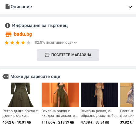
description
Описание
info
Информация за търговец
store
badu.bg
82.8% позитивни оценки
storefront
ПОСЕТЕТЕ МАГАЗИНА
more
Може да харесате още
Ретро дълга рокля с
Вечерна рокля с
Вечерна рокля, V-
Елегантн
дълги ръкави,
квадратно деколте,
образно деколте, без
френски 
пухкави вложки и
висока талия,
ръкави, висока
ръкав, в
46.02
€
/
90.01 лв
111.66
€
/
218.39 лв
47.98
€
/
93.84 лв
39.82
€
/
яка‑кукла, плат
странична цепка,
талия, дълга
миди дъл
памук‑полиестер,
А‑линия, полиестер.
разкроена пола,
полиест
регулируема талия,
полиестер, цип
материя