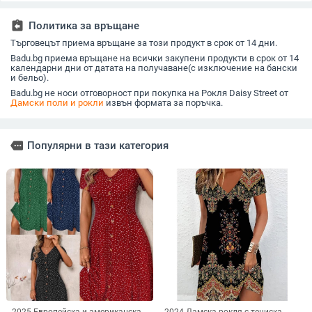
дълга обемна пола,
щампа
три двойни копчета
assignment_return
Политика за връщане
отпред
Търговецът приема връщане за този продукт в срок от 14 дни.
Badu.bg приема връщане на всички закупени продукти в срок от 14
календарни дни от датата на получаване(с изключение на бански
и бельо).
Badu.bg не носи отговорност при покупка на Рокля Daisy Street от
Дамски поли и рокли
извън формата за поръчка.
more
Популярни в тази категория
2025 Европейска и американска
2024 Дамска рокля с тениска,