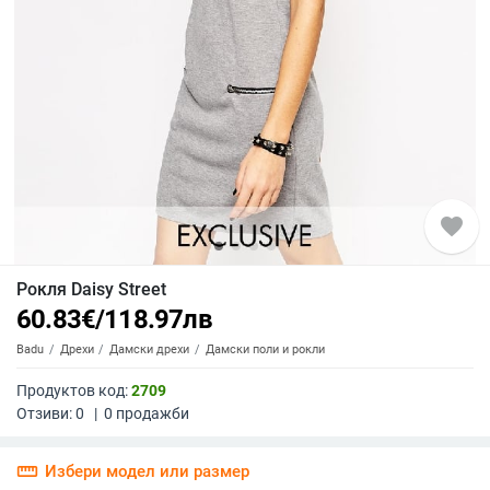
favorite
Рокля Daisy Street
60.83
€
/
118.97
лв
Badu
Дрехи
Дамски дрехи
Дамски поли и рокли
Продуктов код:
2709
Отзиви:
0
|
0
продажби
straighten
Избери модел или размер