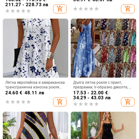
полиестер
и американска, трансгранична,
211.27 - 228.73 лв
add_shopping_cart
add_shopping_cart
Amazon, 2025 г.
Лятна европейска и американска
Дълга лятна рокля с принт,
трансгранична износна рокля
презрамки, V-образно деколте, А-
без ръкави с флорален принт от
линия, без ръкав, талия средна;
24.60
€
/
48.11 лв
17.53 - 22.00
€
/
Amazon Independent Station Temu
материя памук-смес и полиестер
34.29 - 43.03 лв
add_shopping_cart
add_shopping_cart
за жени през 2025 г.