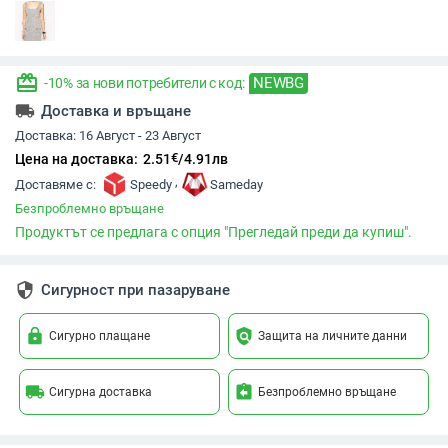
redeem
NEWBG
-10% за нови потребители с код:
local_shipping
Доставка и връщане
Доставка:
16 Август - 23 Август
€
Цена на доставка:
2.51
/
4.91
лв
,
Доставяме с:
Speedy
Sameday
Безпроблемно връщане
Продуктът се предлага с опция "Прегледай преди да купиш".
security
Сигурност при пазаруване
lock
policy
Сигурно плащане
Защита на личните данни
local_shipping
assignment_return
Сигурна доставка
Безпроблемно връщане