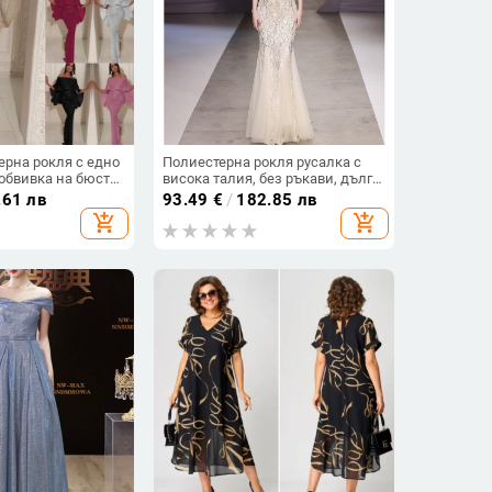
ерна рокля с едно
Полиестерна рокля русалка с
 обвивка на бюста,
висока талия, без ръкави, дълга
окля с висока
пола
.61 лв
93.49
€
/
182.85 лв
add_shopping_cart
add_shopping_cart