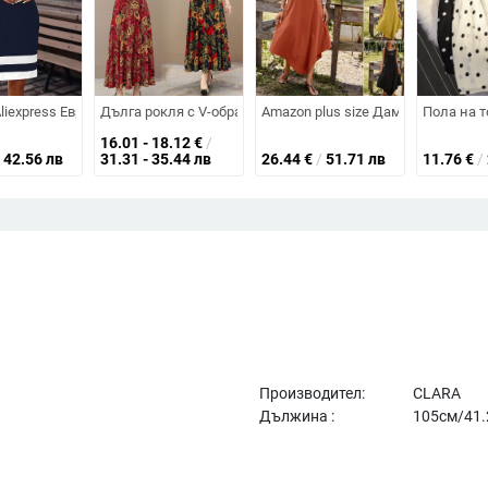
т, къс ръкав, кръгло деколте, полиестерна тъкан
 презрамки тип спагети, косо рамо, силует с рибешка опашка
liexpress Европейска и американска външна търговия Slim-Fit Рокля с ц
Дълга рокля с V-образно деколте, къс ръкав, талия средн
Amazon plus size Дамска трансгр
Пола на т
16.01 - 18.12
€
/
42.56 лв
31.31 - 35.44 лв
26.44
€
/
51.71 лв
11.76
€
/
Производител:
CLARA
Дължина :
105см/41.