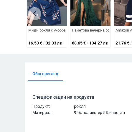
chevron_left
Миди рокля с А-образна линия за жени на средна възрас
Пайетова вечерна рокля с цепка,
Amazon A
16.53
€
/
32.33 лв
68.65
€
/
134.27 лв
21.76
€
/
Общ преглед
Спецификации на продукта
Продукт:
рокля
Материал:
95% полиестер 5% еластан