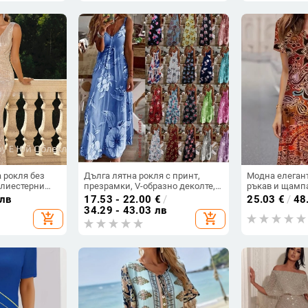
 рокля без
Дълга лятна рокля с принт,
Модна елегант
олиестерни
презрамки, V-образно деколте,
ръкав и щампа
до 30%;
А-линия, без ръкав, талия
дамска нова р
 лв
17.53 - 22.00
€
/
25.03
€
/
48
 деколте.
средна; материя памук-смес и
пролет/лято 2
34.29 - 43.03 лв
add_shopping_cart
add_shopping_cart
полиестер