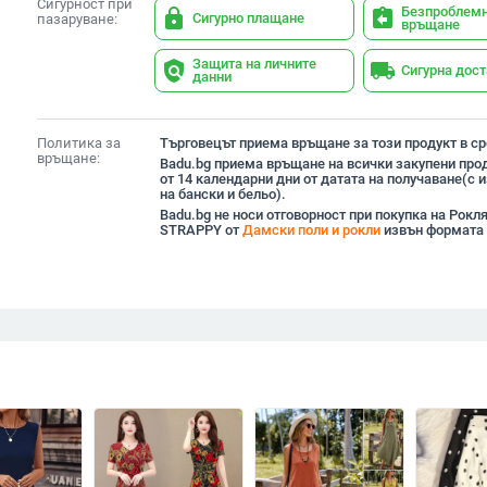
Сигурност при
Безпроблем
lock
assignment_return
Сигурно плащане
пазаруване:
връщане
Защита на личните
policy
local_shipping
Сигурна дос
данни
Политика за
Търговецът приема връщане за този продукт в сро
връщане:
Badu.bg приема връщане на всички закупени прод
от 14 календарни дни от датата на получаване(с
на бански и бельо).
Badu.bg не носи отговорност при покупка на Рокл
STRAPPY от
Дамски поли и рокли
извън формата 