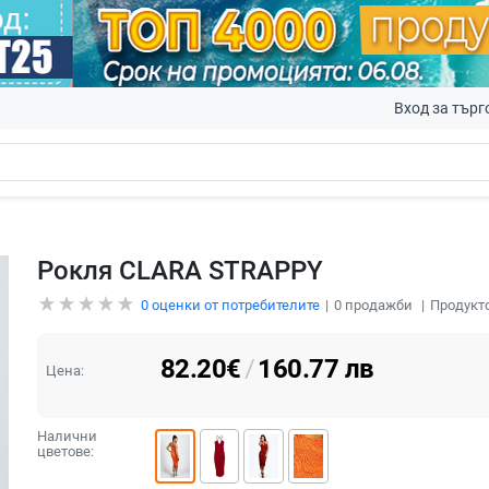
Вход за търг
Рокля CLARA STRAPPY
0
оценки от потребителите
0
продажби
Продукто
82.20
€
/
160.77
лв
Цена:
Налични
цветове: