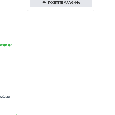
storefront
ПОСЕТЕТЕ МАГАЗИНА
реди да
любими