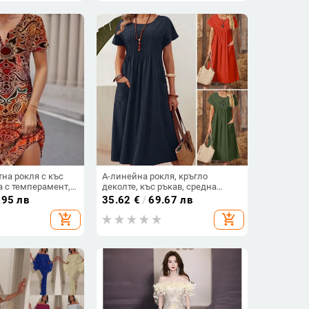
на рокля с къс
A-линейна рокля, кръгло
 с темперамент,
деколте, къс ръкав, средна
окля с къс ръкав,
дължина, китайски стил
.95 лв
35.62
€
/
69.67 лв
025
литературно ретро
add_shopping_cart
add_shopping_cart