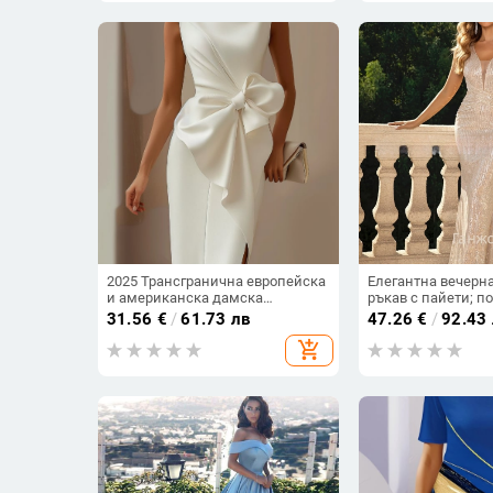
2025 Трансгранична европейска
Елегантна вечерна
и американска дамска
ръкав с пайети; п
независима рокля с панделка,
влакна; спандекс 
31.56
€
/
61.73 лв
47.26
€
/
92.43
декоративна рокля, рокля, къса
дълбоко V-образно
add_shopping_cart
пола, жилетки