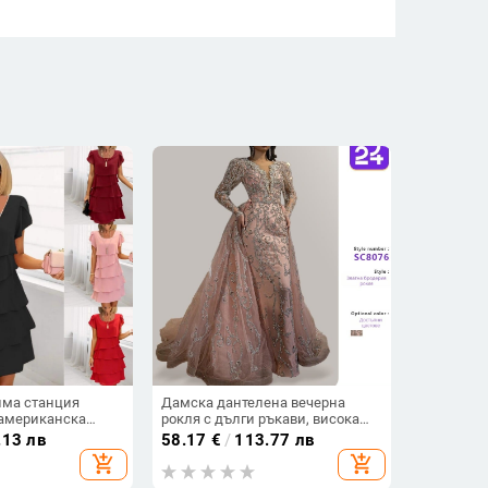
има станция
Дамска дантелена вечерна
 американска
рокля с дълги ръкави, висока
 нова лятна рокля
талия, принцес стил пола, дълга
.13 лв
58.17
€
/
113.77 лв
кръгло деколте,
рокля
add_shopping_cart
add_shopping_cart
жени