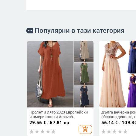
Популярни в тази категория
more
Пролет и лято 2023 Европейски
Дълга вечерна рок
и американски Amazon
образно деколте, 
Independent Station ebay Памучна
шифон, силует А-о
29.56
€
/
57.81 лв
56.14
€
/
109.8
и ленена широка ежедневна
висока талия
add_shopping_cart
едноцветна рокля с джобове
Дамско облекло