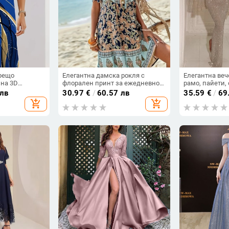
орещо
Елегантна дамска рокля с
Елегантна веч
на 3D
флорален принт за ежедневно
рамо, пайети,
модна
пътуване до работа, европейска
дълга молив р
 лв
30.97
€
/
60.57 лв
35.59
€
/
69
а дамска
и американска, трансгранична,
талия
add_shopping_cart
add_shopping_cart
колте
Amazon, 2025 г.