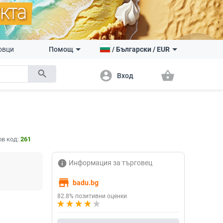
овци
Помощ
/
Български
/
EUR
search
account_circle
shopping_basket
Вход
в код:
261
info
Информация за търговец
store
badu.bg
82.8% позитивни оценки