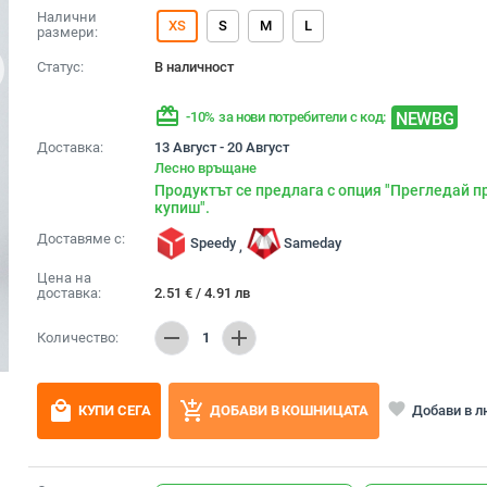
Налични
XS
S
M
L
размери:
Статус:
В наличност
redeem
NEWBG
-10% за нови потребители с код:
Доставка:
13 Август - 20 Август
Лесно връщане
Продуктът се предлага с опция "Прегледай п
купиш".
Доставяме с:
Speedy
Sameday
,
Цена на
доставка:
2.51
€
/
4.91
лв
remove
add
Количество:
1
local_mall
add_shopping_cart
favorite
Добави в 
КУПИ СЕГА
ДОБАВИ В КОШНИЦАТА