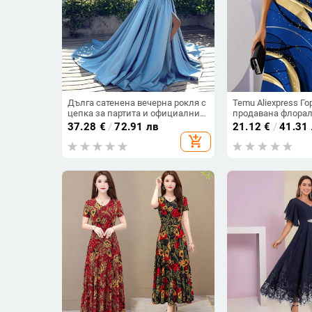
Дълга сатенена вечерна рокля с
Temu Aliexpress Г
цепка за партита и официални
продавана флорал
събития
дигитален печат 
37.28
€
/
72.91 лв
21.12
€
/
41.31
ежедневна широк
add_shopping_cart
рокля с кръгло де