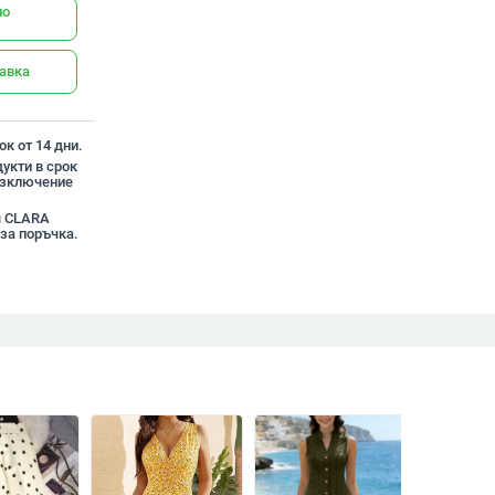
но
тавка
к от 14 дни.
укти в срок
 изключение
я CLARA
за поръчка.