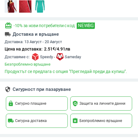
redeem
NEWBG
-10% за нови потребители с код:
local_shipping
Доставка и връщане
Доставка:
13 Август - 20 Август
€
Цена на доставка:
2.51
/
4.91
лв
,
Доставяме с:
Speedy
Sameday
Безпроблемно връщане
Продуктът се предлага с опция "Прегледай преди да купиш".
security
Сигурност при пазаруване
lock
policy
Сигурно плащане
Защита на личните данни
local_shipping
assignment_return
Сигурна доставка
Безпроблемно връщане