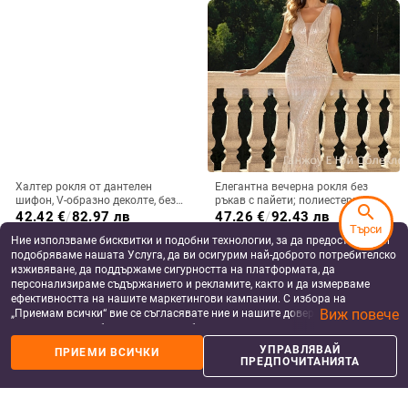
Халтер рокля от дантелен
Елегантна вечерна рокля без
шифон, V-образно деколте, без
ръкав с пайети; полиестерни
search
ръкави, дълга рокля А-линия с
влакна; спандекс до 30%;
42.42
€
/
82.97 лв
47.26
€
/
92.43 лв
цепка
дълбоко V-образно деколте.
Търси
add_shopping_cart
add_shopping_cart
Ние използваме бисквитки и подобни технологии, за да предоставяме и
подобряваме нашата Услуга, да ви осигурим най-доброто потребителско
изживяване, да поддържаме сигурността на платформата, да
персонализираме съдържанието и рекламите, както и да измерваме
ефективността на нашите маркетингови кампании. С избора на
Виж повече
„Приемам всички“ вие се съгласявате ние и нашите доверени партньори
да съхраняваме бисквитки и подобни технологии на вашето устройство
за рекламни и аналитични цели. Можете по всяко време да управлявате
УПРАВЛЯВАЙ
ПРИЕМИ ВСИЧКИ
своите предпочитания, като натиснете „Управлявай предпочитанията“.
ПРЕДПОЧИТАНИЯТА
За повече информация, моля, вижте нашата
Политика за защита на
данните
.