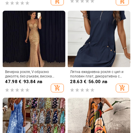
add_shopping_cart
add_shopping_cart
Вечерна рокля, V-образно
Лятна ежедневна рокля с цип и
деколте, без ръкави, висока
половин плат, декоративна с
талия, дълга разкроена пола,
двоен джоб и къс ръкав
47.98
€
/
93.84 лв
28.63
€
/
56.00 лв
полиестер, цип
add_shopping_cart
add_shopping_cart