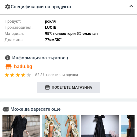
settings
Спецификации на продукта
Продукт:
рокля
Производител:
LUCIE
Материал:
95% полиестер и 5% еластан
Дължина:
77см/30"
info
Информация за търговец
store
badu.bg
82.8% позитивни оценки
storefront
ПОСЕТЕТЕ МАГАЗИНА
more
Може да харесате още