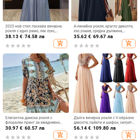
2025 нов стил лъскава вечерна
A-линейна рокля, кръгло деколте,
рокля с едно рамо, лек лукс,
къс ръкав, средна дължина,
нишова, тънка, висок клас,
китайски стил литературно ретро
38.13
€
/
74.58 лв
35.62
€
/
69.67 лв
водеща, висок клас тост рокля
add_shopping_cart
add_shopping_cart
Елегантна дамска рокля с
Дълга вечерна рокля с V-образно
флорален принт за ежедневно
деколте, пайети и шифон, силует
пътуване до работа, европейска
А-образен, висока талия
30.97
€
/
60.57 лв
56.14
€
/
109.80 лв
и американска, трансгранична,
add_shopping_cart
add_shopping_cart
Amazon, 2025 г.