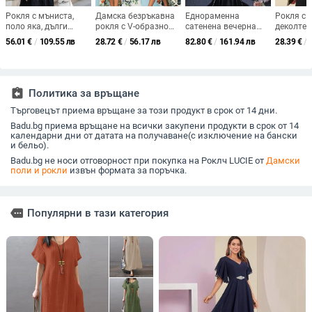
Рокля с мъниста,
Дамска безръкавна
Еднораменна
Рокля с 
поло яка, дълги
рокля с V-образно
сатенена вечерна
деколте, 
ръкави, А-линейна
деколте, флорален
рокля - дълга рокля с
А-образе
56.01
€
/
109.55 лв
28.72
€
/
56.17 лв
82.80
€
/
161.94 лв
28.39
€
/
кройка, средна
принт, A-линия,
висока талия
средна 
дължина
полиестер
assignment_return
Политика за връщане
Търговецът приема връщане за този продукт в срок от 14 дни.
Badu.bg приема връщане на всички закупени продукти в срок от 14
календарни дни от датата на получаване(с изключение на бански
и бельо).
Badu.bg не носи отговорност при покупка на Роклч LUCIE от
Дамски
поли и рокли
извън формата за поръчка.
more
Популярни в тази категория