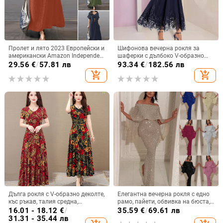
Пролет и лято 2023 Европейски и
Шифонова вечерна рокля за
американски Amazon Independent
шаферки с дълбоко V-образно
Station ebay Памучна и ленена
деколте, дантела, къси ръкави,
29.56
€
/
57.81 лв
93.34
€
/
182.56 лв
широка ежедневна едноцветна
дълга пола, полиестер
add_shopping_cart
add_shopping_cart
рокля с джобове Дамско облекло
Дълга рокля с V-образно деколте,
Елегантна вечерна рокля с едно
къс ръкав, талия средна,
рамо, пайети, обвивка на бюста,
принтирана полиестерна тъкан,
дълга молив рокля с висока
16.01 - 18.12
€
/
35.59
€
/
69.61 лв
пола с широк силует.
талия
31.31 - 35.44 лв