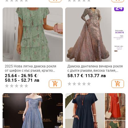
2025 Нова лятна дамска рокля
Дамска дантелена вечерна рокля
от шифон с къс ръкав, кръгло
с дълги ръкави, висока талия,
деколте и къси пластове, на
принцес стил пола, дълга рокля
25.64 - 26.95
€
/
58.17
€
/
113.77 лв
Amazon Independent Station,
50.15 - 52.71 лв
add_shopping_cart
add_shopping_cart
европейска и американска
трансгранична рокля