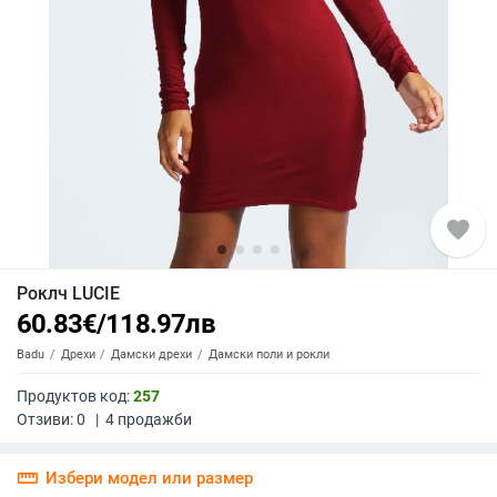
favorite
Роклч LUCIE
60.83
€
/
118.97
лв
Badu
Дрехи
Дамски дрехи
Дамски поли и рокли
Продуктов код:
257
Отзиви:
0
|
4
продажби
straighten
Избери модел или размер