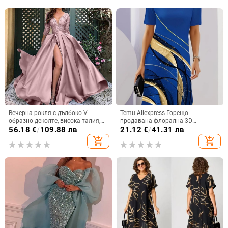
Вечерна рокля с дълбоко V-
Temu Aliexpress Горещо
образно деколте, висока талия,
продавана флорална 3D
дълги ръкави, малък шлейф,
дигитален печат модна
56.18
€
/
109.88 лв
21.12
€
/
41.31 лв
дълга пола
ежедневна широка дамска рокля
add_shopping_cart
add_shopping_cart
с кръгло деколте