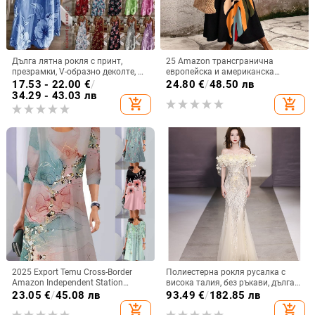
Дълга лятна рокля с принт,
25 Amazon трансгранична
презрамки, V-образно деколте, А-
европейска и американска
линия, без ръкав, талия средна;
плажна блуза, свободна роба,
17.53 - 22.00
€
/
24.80
€
/
48.50 лв
материя памук-смес и полиестер
ваканционен бикини,
34.29 - 43.03 лв
add_shopping_cart
add_shopping_cart
слънцезащитен крем, рокля с
щампа
2025 Export Temu Cross-Border
Полиестерна рокля русалка с
Amazon Independent Station
висока талия, без ръкави, дълга
Пролетна и есенна модна рокля с
пола
23.05
€
/
45.08 лв
93.49
€
/
182.85 лв
дълъг ръкав и кръгло деколте с
add_shopping_cart
add_shopping_cart
щампа