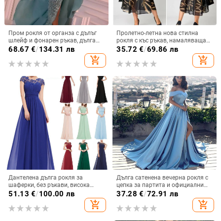
Пром рокля от органза с дълъг
Пролетно-летна нова стилна
шлейф и фонарен ръкав, дълга
рокля с къс ръкав, намаляваща
пола — Пролет 2024
възрастта, за жени с големи
68.67
€
/
134.31 лв
35.72
€
/
69.86 лв
размери
add_shopping_cart
add_shopping_cart
Дантелена дълга рокля за
Дълга сатенена вечерна рокля с
шаферки, без ръкави, висока
цепка за партита и официални
талия, дълга вечерна рокля;
събития
51.13
€
/
100.00 лв
37.28
€
/
72.91 лв
основна тъкан 90–95%
add_shopping_cart
add_shopping_cart
полиестерна дантела