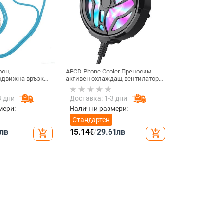
фон,
ABCD Phone Cooler Преносим
подвижна връзка
активен охлаждащ вентилатор
ка за аксесоари
Радиатор за мобилен телефон
ефони, въже за
за игра на игри
3 дни
Доставка: 1-3 дни
он, презрамки за
ални
мери:
Налични размери:
Стандартен
лв
15.14
€
/
29.61
лв
add_shopping_cart
add_shopping_cart