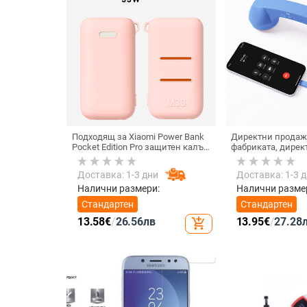
Подходящ за Xiaomi Power Bank
Директни продаж
Pocket Edition Pro защитен калъф
фабриката, дирек
33W силиконов 10000mA
тип C, мобилен те
неплъзгащ се защитен калъф за
Internet Celebrity,
Доставка: 1-3 дни
Доставка: 1-3 
Power Bank
микрофон, слушал
кабелна слушалк
Налични размери:
Налични разме
Стандартен
Стандартен
13.58
€
/
26.56
лв
13.95
€
/
27.28
add_shopping_cart