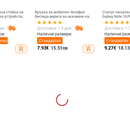
на стойка за
Връзка за мобилен телефон
Стилус писалк
Висяща верига за окачване на
Galaxy Note 10/N
 / 4.8 инча
врата Висулка Кристални
Универсална к
мъниста Ръчна изработка Анти-
писалка Чувст
дни
Доставка: 1-3 дни
Доставка: 1-
загубено въже за каишка за
екран SPen Не 
iPhone Подвижна
Bluetooth
ри:
Налични размери:
Налични раз
онална
Стандартен
Стандартен
ефон
7.93
€
/
15.51
лв
9.27
€
/
18.13
add_shopping_cart
add_shopping_cart