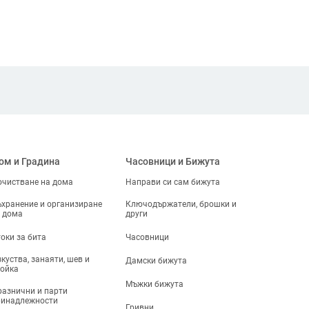
ом и Градина
Часовници и Бижута
чистване на дома
Направи си сам бижута
хранение и организиране
Ключодържатели, брошки и
 дома
други
оки за бита
Часовници
куства, занаяти, шев и
Дамски бижута
ойка
Мъжки бижута
азнични и парти
ринадлежности
Гривни