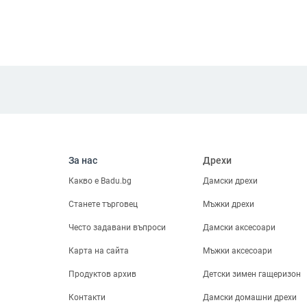
За нас
Дрехи
Какво е Badu.bg
Дамски дрехи
Станете търговец
Мъжки дрехи
Често задавани въпроси
Дамски аксесоари
Карта на сайта
Мъжки аксесоари
Продуктов архив
Детски зимен гащеризон
Контакти
Дамски домашни дрехи