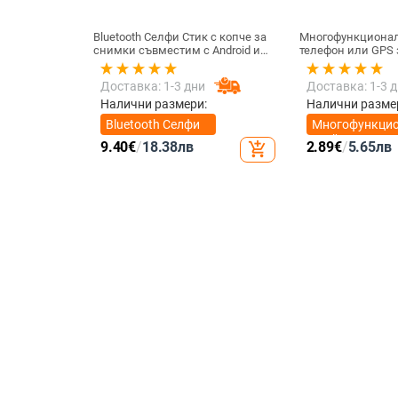
Bluetooth Селфи Стик с копче за
Многофункционал
снимки съвместим с Android и
телефон или GPS за устройства
iOS- Черен/Зелен
с размери до 76мм
Доставка: 1-3 дни
Доставка: 1-3 
Налични размери:
Налични разме
Bluetooth Селфи
Многофункци
Стик
стойка за тел
9.40
€
/
18.38
лв
2.89
€
/
5.65
лв
add_shopping_cart