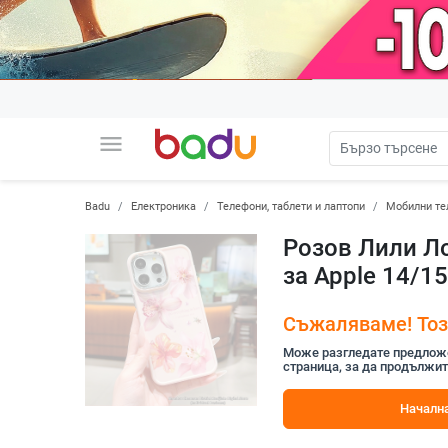
menu
Badu
Електроника
Телефони, таблети и лаптопи
Мобилни те
Розов Лили Ло
за Apple 14/1
Съжаляваме! Този
Може разгледате предложен
страница, за да продължит
Начална