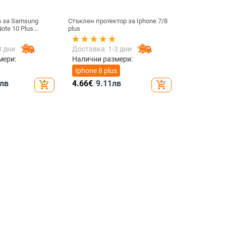
а за Samsung
Стъклен протектор за Iphone 7/8
ote 10 Plus
plus
апацитивна
вителен сензорен
3 дни
Доставка: 1-3 дни
е съвместим с
мери:
Налични размери:
Iphone 8 plus
лв
4.66
€
/
9.11
лв
add_shopping_cart
add_shopping_cart