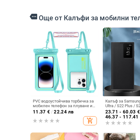
more
Още от Калъфи за мобилни те
PVC водоустойчива торбичка за
Калъф за Samsung
мобилен телефон за плуване и
Ultra / S22 Plus / S
гмуркане, съвместима със
интелигентно про
11.37
€
/
22.24 лв
23.71 - 60.03
сензорен екран, самозатваряща
защита при заспи
46.37 - 117.41
add_shopping_cart
се торба
разгъване на кап