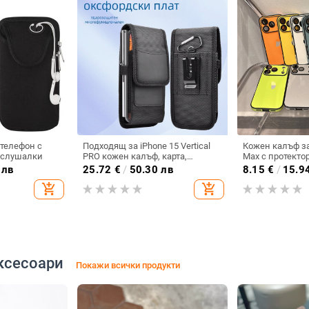
 телефон с
Подходящ за iPhone 15 Vertical
Кожен калъф за
 слушалки
PRO кожен калъф, карта,
Max с протектор
оксфордски плат, найлонов
пълен обхват и
 лв
25.72
€
/
50.30 лв
8.15
€
/
15.9
плат, колан, чанта за кръста на
твърд кейс
add_shopping_cart
add_shopping_cart
мобилен телефон
ксесоари
Покажи всички продукти