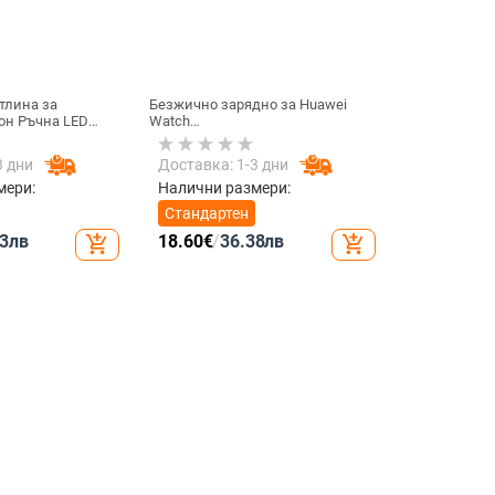
тлина за
Безжично зарядно за Huawei
он Ръчна LED
Watch
елфи излъчване
GT6/GT5/Watch5/Watch4/GT4 –
търна
метален корпус, магнитно
3 дни
Доставка: 1-3 дни
тлина
зареждане, QC 3.0 бързо
нция Запълваща
зареждане, 5W изход
мери:
Налични размери:
обилен телефон
Стандартен
3
лв
18.60
€
/
36.38
лв
add_shopping_cart
add_shopping_cart