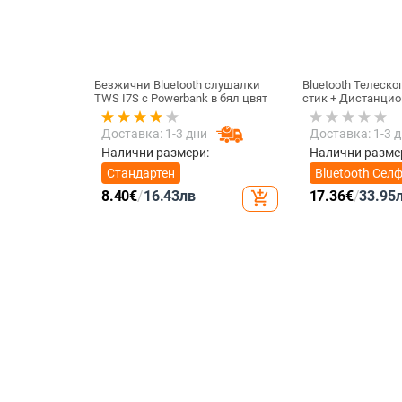
Безжични Bluetooth слушалки
Bluetooth Телеск
TWS I7S с Powerbank в бял цвят
стик + Дистанцио
снимане, съвмест
IOS - Черен
Доставка: 1-3 дни
Доставка: 1-3 
Налични размери:
Налични разме
Стандартен
Bluetooth Сел
стик +
8.40
€
/
16.43
лв
17.36
€
/
33.95
add_shopping_cart
Дистанционно
снимане