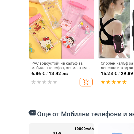
PVC водоустойчив калъф за
Спортен калъф за
мобилен телефон, съвместим с
лепенка изход за
устройства до 7.2 инча, печат на
6.86
€
/
13.42 лв
15.28
€
/
29.89
лого, персонализиране (PVC •
add_shopping_cart
водоустойчив • до 7.2 инча •
печат на лого •
персонализиране)
more
Още от Мобилни телефони и а