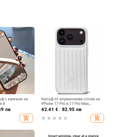
ъф с камъни за
Калъф от алуминиева сплав за
e 8
iPhone 17 Pro и 17 Pro Max,
удароустойчив, магнитно
49 лв
42.41
€
/
82.95 лв
заключване, инжекционно
add_shopping_cart
add_shopping_cart
формован дизайн, възможност
за персонализация