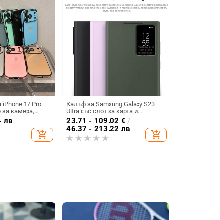
 iPhone 17 Pro
Калъф за Samsung Galaxy S23
 за камера,
Ultra със слот за карта и
 удароустойчив
интелигентно прозорче, пълен
4 лв
23.71 - 109.02
€
/
обхват, Sleep Chip 23
46.37 - 213.22 лв
add_shopping_cart
add_shopping_cart