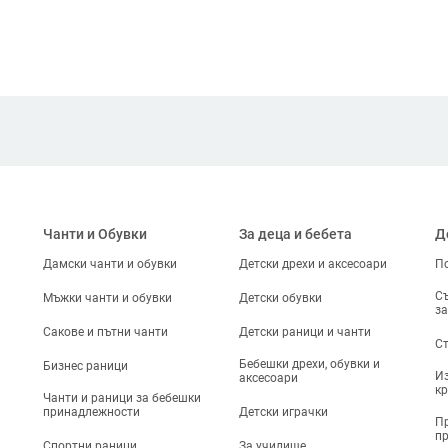
Чанти и Обувки
За деца и бебета
Д
Дамски чанти и обувки
Детски дрехи и аксесоари
По
Съ
Мъжки чанти и обувки
Детски обувки
за
Сакове и пътни чанти
Детски раници и чанти
Ст
Бебешки дрехи, обувки и
Бизнес раници
Из
аксесоари
кр
Чанти и раници за бебешки
принадлежности
Детски играчки
Пр
п
Спортни раници
За училище