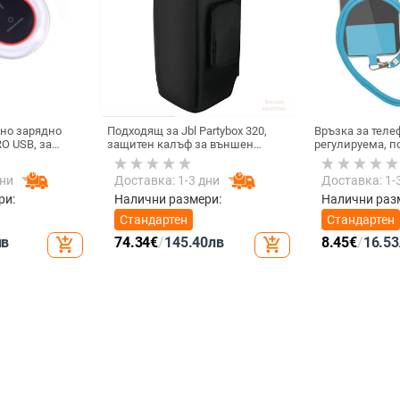
но зарядно
Подходящ за Jbl Partybox 320,
Връзка за теле
O USB, за
защитен калъф за външен
регулируема, 
жичен
високоговорител, калъф за
за врата, каиш
 USB-черен
количка Stage 320 Audio,
за мобилни тел
дни
Доставка: 1-3 дни
Доставка: 1-
прахозащитно покритие.
мобилен телеф
врата, универс
ри:
Налични размери:
Налични раз
Стандартен
Стандартен
лв
74.34
€
/
145.40
лв
8.45
€
/
16.53
add_shopping_cart
add_shopping_cart