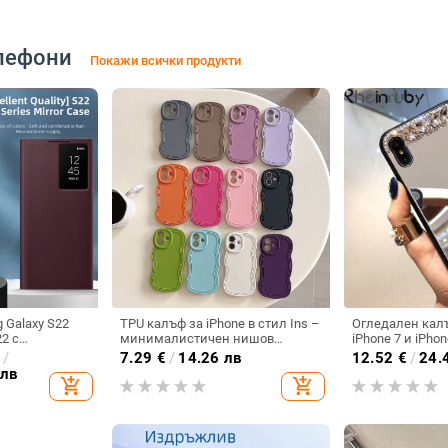
лефони
Покажи всички продукти
 Galaxy S22
TPU калъф за iPhone в стил Ins –
Огледален кал
22 с
минималистичен нишов
iPhone 7 и iPhon
зорче и
дизайн, мек калъф с
€
/
7.29
€
/
14.26 лв
12.52
€
/
24.
ване, без
вълнообразен ръб, устойчив на
 лв
add_shopping_cart
add_shopping_cart
ака
изпускане и на отпечатъци,
матово покритие