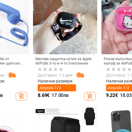
би от
Матова защитна кутия за Apple
Розов мультяш
тен щепсел
AirPods 3-то и 4-то поколение
калъф за AirPod
лефон, Douyin
котка
 електрически
дни
Доставка: 1-3 дни
Доставка: 1-
ки с C порт,
а
ри:
Налични размери:
Налични раз
Airpods 1/2
Airpods 1/2
поколение
поколение
лв
8.69
€
/
17.00
лв
9.22
€
/
18.03
add_shopping_cart
add_shopping_cart