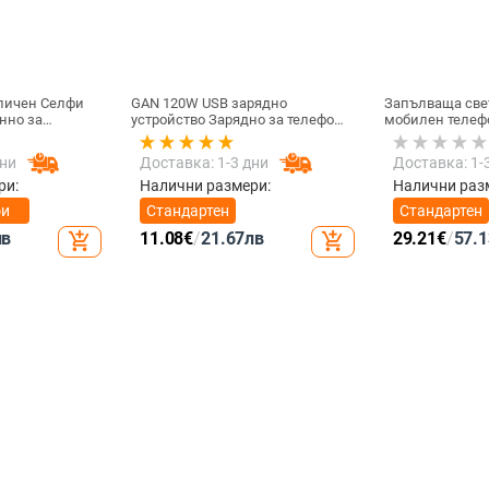
опичен Селфи
GAN 120W USB зарядно
Запълваща све
нно за
устройство Зарядно за телефон
мобилен телеф
им с Android и
QC 5.0 4.0 3.0 Адаптер за бързо
светлина за с
зареждане за iPhone 14 13 12
на живо Компю
дни
Доставка: 1-3 дни
Доставка: 1-
Samsung Huawei realme usb
запълваща све
chargeur
Видеоконфере
ри:
Налични размери:
Налични раз
светлина за м
фи
Стандартен
Стандартен
лв
11.08
€
/
21.67
лв
29.21
€
/
57.1
add_shopping_cart
add_shopping_cart
 за