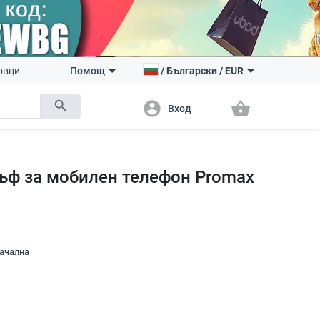
овци
Помощ
/
Български
/
EUR
search
account_circle
shopping_basket
Вход
лъф за мобилен телефон Promax
начална