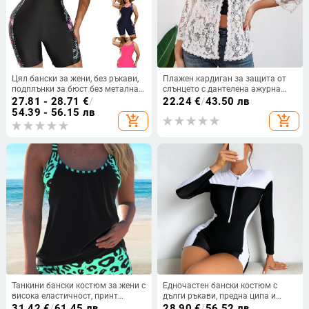
Цял бански за жени, без ръкави,
Плажен кардиган за защита от
подплънки за бюст без метална
слънцето с дантелена ажурна
опора, 82% полиестер, подплата
мрежа, UPF30+, 3/4 ръкав,
27.81 - 28.71
€
/
22.24
€
/
43.50 лв
100% полиестер
дължина 50–65 см
54.39 - 56.15 лв
add_shopping_cart
add_shopping_cart
Танкини бански костюм за жени с
Едночастен бански костюм с
висока еластичност, принт
дълги ръкави, предна ципа и
дизайн, полиестерна материя,
тесен консервативен стил; плат
31.42
€
/
61.45 лв
28.90
€
/
56.52 лв