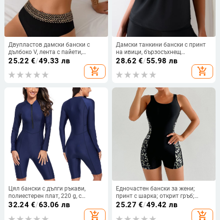
Двупластов дамски бански с
Дамски танкини бански с принт
дълбоко V, лента с пайети,
на ивици, бързосъхнещ
подплатени чашки, полиестерна
полиестер, подплатен бюст,
25.22
€
/
49.33 лв
28.62
€
/
55.98 лв
материя
подплата полиестер 95%, тегло
add_shopping_cart
add_shopping_cart
на тъканта 300 г/м², без ръкави
Цял бански с дълги ръкави,
Едночастен бански за жени;
полиестерен плат, 220 g, с
принт с шарка; открит гръб;
подплънки за бюста, подходящ
висока еластичност; подплънки
32.24
€
/
63.06 лв
25.27
€
/
49.42 лв
за плуване и водни спортове
за бюст
add_shopping_cart
add_shopping_cart