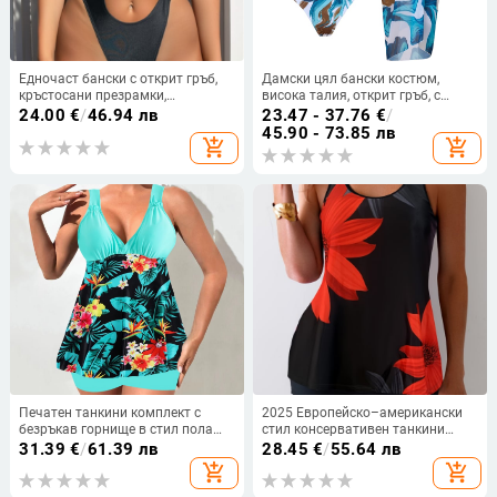
Едночаст бански с открит гръб,
Дамски цял бански костюм,
кръстосани презрамки,
висока талия, открит гръб, с
подплатен бюст, без метални
подплата за бюст, полиестер
24.00
€
/
46.94 лв
23.47 - 37.76
€
/
опори, нейлон-спандекс плат.
45.90 - 73.85 лв
add_shopping_cart
add_shopping_cart
Печатен танкини комплект с
2025 Европейско–американски
безръкав горнище в стил пола
стил консервативен танкини
презрамки, полиестерна материя,
бански с принт за плажни
31.39
€
/
61.39 лв
28.45
€
/
55.64 лв
памучна подплата, подплата за
ваканции, без ръкави,
add_shopping_cart
add_shopping_cart
бюста
подплатени чашки, бързосъхнещ
полиестер