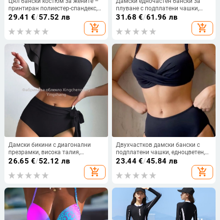
Цял бански костюм за жените –
Дамски едночастен бански за
принтиран полиестер-спандекс,
плуване с подплатени чашки,
къс ръкав, подплата полиестер-
висока талия, бързосъхнеща
29.41
€
/
57.52 лв
31.68
€
/
61.96 лв
спандекс
найлонова материя с Lycra
add_shopping_cart
add_shopping_cart
подплата, за шноркелинг и сърф
Дамски бикини с диагонални
Двухчастков дамски бански с
презрамки, висока талия,
подплатени чашки, едноцветен,
подплатено горнище, найлонова
висока талия, връзки
26.65
€
/
52.12 лв
23.44
€
/
45.84 лв
материя, подплата от полиестер
add_shopping_cart
add_shopping_cart