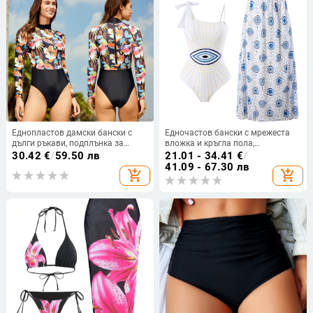
Еднопластов дамски бански с
Едночастов бански с мрежеста
дълги ръкави, подплънка за
вложка и кръгла пола,
бюста, бързосъхнещ полиестер,
едностранен дизайн, висока
30.42
€
/
59.50 лв
21.01 - 34.41
€
/
висока еластичност
талия, бързосъхнещ, издръжлив
41.09 - 67.30 лв
add_shopping_cart
add_shopping_cart