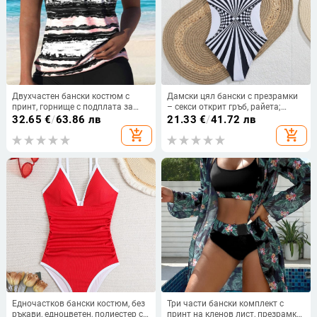
Двухчастен бански костюм с
Дамски цял бански с презрамки
принт, горнище с подплата за
– секси открит гръб, райета;
гърдите, висока еластичност,
полиестер, подплата
32.65
€
/
63.86 лв
21.33
€
/
41.72 лв
полиестерна материя, без
полиестер+еластан 18%;
add_shopping_cart
add_shopping_cart
метална опора
подходящ за плуване и фитнес
Едночастков бански костюм, без
Три части бански комплект с
ръкави, едноцветен, полиестер с
принт на кленов лист, презрамки