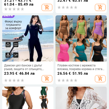
31.21 - 43.71
€
/
32.47
€
/
63.51 лв
марка Sabolay/Shark Baolai;
опора, полиестерна тъкан с
61.04 - 85.49 лв
add_shopping_cart
add_shopping_cart
нейлон-спандекс 80/20
подплата
Дамски цял бански с дълъг
Плувен костюм с мрежеста
ръкав, защита от слънцето,
вложка, покрива корема и стяга
патчворк, бързосъхнещ
талията, с регулираща връзка
23.95
€
/
46.84 лв
26.56
€
/
51.95 лв
add_shopping_cart
add_shopping_cart