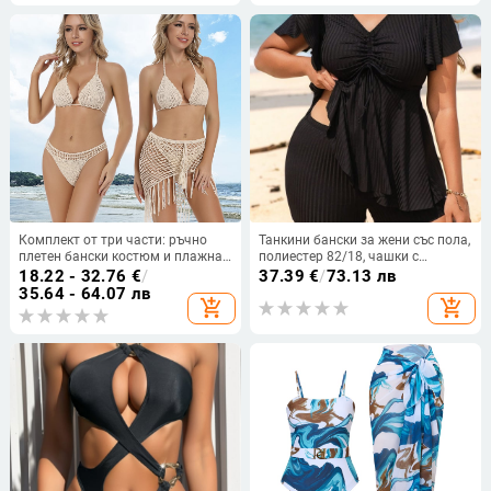
водни спортове
Комплект от три части: ръчно
Танкини бански за жени със пола,
плетен бански костюм и плажна
полиестер 82/18, чашки с
рокля, подплънки за бюст, без
подплата без метална опора,
18.22 - 32.76
€
/
37.39
€
/
73.13 лв
метална поддръжка, 100% акрил,
подплата полиестер 95/5, без
35.64 - 64.07 лв
add_shopping_cart
add_shopping_cart
подплата от найлон
ръкави, подходящ за плуване и
газене