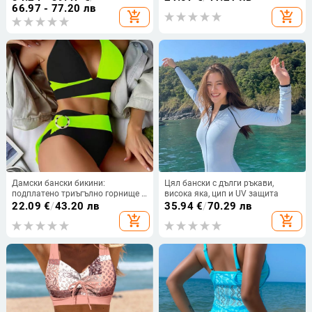
полиестер 18%, тегло 450 g, с
за бюст, 2025 модел
66.97 - 77.20 лв
add_shopping_cart
add_shopping_cart
подплънки за бюст и без метална
опора
Дамски бански бикини:
Цял бански с дълги ръкави,
подплатено триъгълно горнище с
висока яка, цип и UV защита
презрамки, без гръб, стегнато
22.09
€
/
43.20 лв
35.94
€
/
70.29 лв
прилягане, полиестерна смес
add_shopping_cart
add_shopping_cart