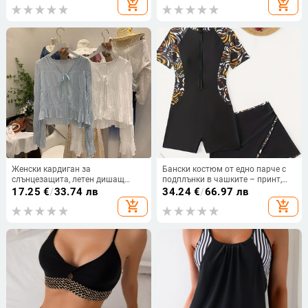
add_shopping_cart
add_shopping_cart
спортове
Женски кардиган за
Бански костюм от едно парче с
слънцезащита, летен дишащ
подплънки в чашките – принт,
тънък жакет, къс топ, нишов
полиестер със спандекс подплата
17.25
€
/
33.74 лв
34.24
€
/
66.97 лв
моден дизайн.
add_shopping_cart
add_shopping_cart