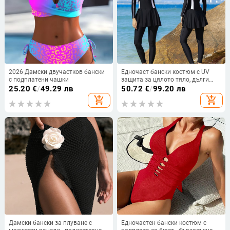
2026 Дамски двучастков бански
Едночаст бански костюм с UV
с подплатени чашки
защита за цялото тяло, дълги
ръкави и консервативна пола,
25.20
€
/
49.29 лв
50.72
€
/
99.20 лв
найлон 82% с полиестерна
add_shopping_cart
add_shopping_cart
подплата 95%
Дамски бански за плуване с
Едночастен бански костюм с