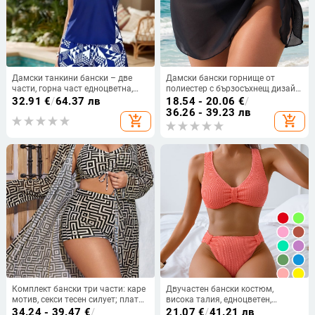
Дамски танкини бански – две
Дамски бански горнище от
части, горна част едноцветна,
полиестер с бързосъхнещ дизайн,
долна част с принт в стил
без ръкави, подплата полиестер.
32.91
€
/
64.37 лв
18.54 - 20.06
€
/
боксерки, тънък силует
36.26 - 39.23 лв
add_shopping_cart
add_shopping_cart
Комплект бански три части: каре
Двучастен бански костюм,
мотив, секси тесен силует; плат
висока талия, едноцветен,
полиестер 82%, подплата
покриване на корема, подплънки
34.24 - 39.47
€
/
21.07
€
/
41.21 лв