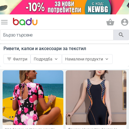
menu
shopping_basket
account_circle
search
Ривети, капси и аксесоари за текстил
filter_list
keyboard_arrow_down
keyboard_arrow_down
Филтри
Подредба
Намалени продукти