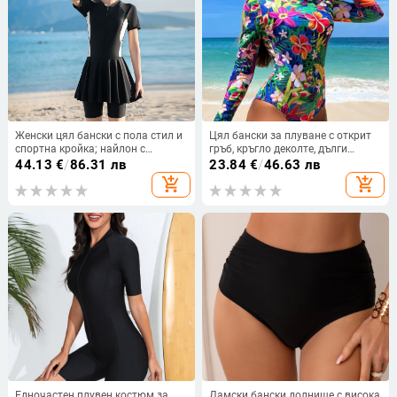
Женски цял бански с пола стил и
Цял бански за плуване с открит
спортна кройка; найлон с
гръб, кръгло деколте, дълги
еластан; подплата полиестер с
ръкави, принт с разкъсани цветя
44.13
€
/
86.31 лв
23.84
€
/
46.63 лв
еластан; вградени подплънки за
(бързосъхнещ, висока
add_shopping_cart
add_shopping_cart
бюст; къс ръкав; подходящ за
еластичност)
плуване
Едночастен плувен костюм за
Дамски бански долнище с висока