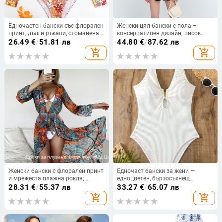
Едночастен бански със флорален
Женски цял бански с пола –
принт, дълги ръкави, стоманена
консервативен дизайн; висок
опора и без подплънки
еластичен материал; подплънки
26.49
€
/
51.81 лв
44.80
€
/
87.62 лв
за бюст без стоманена опора;
add_shopping_cart
add_shopping_cart
къс ръкав; плат: найлон и
полиестер; подплата: полиестер
със спандекс; подходящ за
плуване.
Женски бански с флорален принт
Едночаст бански за жени —
и мрежеста плажна рокля;
едноцветен, бързосъхнещ
полиестер материя, 100%
консервативен стил; подплата за
28.31
€
/
55.37 лв
33.27
€
/
65.07 лв
полиестер, 230 г/м², подходящ за
бюста, без метална опора;
add_shopping_cart
add_shopping_cart
плуване.
външна материя: найлон,
подплата: спандекс.