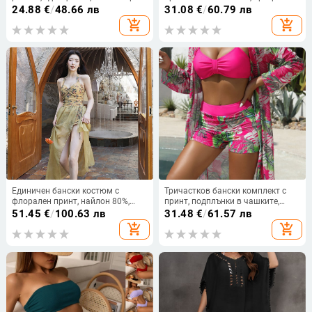
еластан, подплътен бюст
спагети, ниска талия, чашки с
24.88
€
/
48.66 лв
31.08
€
/
60.79 лв
подплата, полиестерна материя с
add_shopping_cart
add_shopping_cart
18% спандекс
Единичен бански костюм с
Тричастков бански комплект с
флорален принт, найлон 80%,
принт, подплънки в чашките,
подплата полиестер 20%, чашки с
полиестер 82/18, подплата 95/5,
51.45
€
/
100.63 лв
31.48
€
/
61.57 лв
метална опора, без ръкави
за възрастни жени
add_shopping_cart
add_shopping_cart