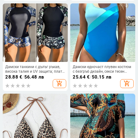
Дамски танкини с дълъг ръкав,
Дамски едночаст плувен костюм
висока талия и UV защита; плат:
с безгръб дизайн, секси тесен
найлон, 82% полиестер; тегло 200
силует, плат найлон, подплата
28.88
€
/
56.48 лв
25.64
€
/
50.15 лв
г; подплата: полиестер с 80%
полиестер със спандекс
add_shopping_cart
add_shopping_cart
еластан; бюстподложка без
метална опора