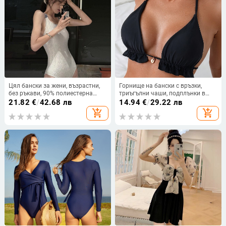
Цял бански за жени, възрастни,
Горнище на бански с връзки,
без ръкави, 90% полиестерна
триъгълни чаши, подплънки в
материя
чашите, нейлонова материя, без
21.82
€
/
42.68 лв
14.94
€
/
29.22 лв
ръкави
add_shopping_cart
add_shopping_cart