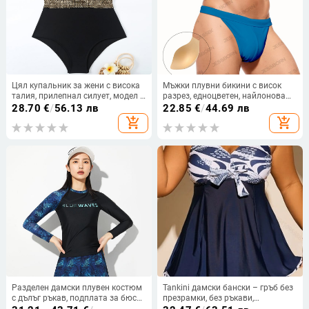
Цял купальник за жени с висока
Мъжки плувни бикини с висок
талия, прилепнал силует, модел с
разрез, едноцветен, найлонова
принт, чашки с подплънки,
материя, подплата полиестер, за
28.70
€
/
56.13 лв
22.85
€
/
44.69 лв
полиестерна материя с подплата
възрастни мъже
add_shopping_cart
add_shopping_cart
от спандекс
Разделен дамски плувен костюм
Tankini дамски бански – гръб без
с дълъг ръкав, подплата за бюст,
презрамки, без ръкави,
бързосъхнещ и слънцезащитен;
подплатени чашки и без метална