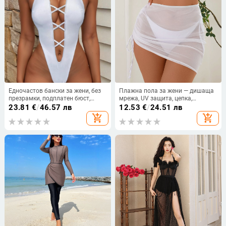
Едночастов бански за жени, без
Плажна пола за жени — дишаща
презрамки, подплатен бюст,
мрежа, UV защита, цепка,
найлонова материя със спандекс,
полиестер, тегло 199 г, подплата
23.81
€
/
46.57 лв
12.53
€
/
24.51 лв
подплата от найлон със
82% полиестер
add_shopping_cart
add_shopping_cart
спандекс, тегло 135 g