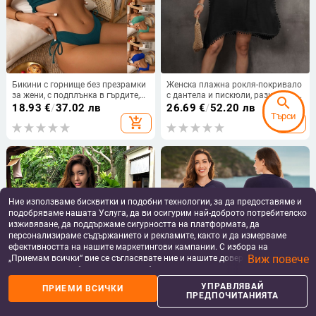
Бикини с горнище без презрамки
Женска плажна рокля-покривало
за жени, с подплънка в гърдите,
с дантела и пискюли, разкроена;
search
80% найлон / 20% еластан, 200 г,
слъб памук с 100% полиестер
18.93
€
/
37.02 лв
26.69
€
/
52.20 лв
Търси
без презрамки, долна част: briefs
съдържание; тегло 200 г; без
add_shopping_cart
add_shopping_cart
подплата; за плаж
Ние използваме бисквитки и подобни технологии, за да предоставяме и
подобряваме нашата Услуга, да ви осигурим най-доброто потребителско
изживяване, да поддържаме сигурността на платформата, да
персонализираме съдържанието и рекламите, както и да измерваме
ефективността на нашите маркетингови кампании. С избора на
Виж повече
„Приемам всички“ вие се съгласявате ние и нашите доверени партньори
да съхраняваме бисквитки и подобни технологии на вашето устройство
за рекламни и аналитични цели. Можете по всяко време да управлявате
УПРАВЛЯВАЙ
ПРИЕМИ ВСИЧКИ
Цял бански с дълги ръкави,
Дамски дълъг ръкав бански за
своите предпочитания, като натиснете „Управлявай предпочитанията“.
ПРЕДПОЧИТАНИЯТА
консервативен едноцветен
сърф с UV защита - подплънка в
За повече информация, моля, вижте нашата
Политика за защита на
дизайн, подплънки за бюст
бюста, полиестерна материя,
27.59 - 29.38
€
/
37.87
€
/
74.07 лв
данните
.