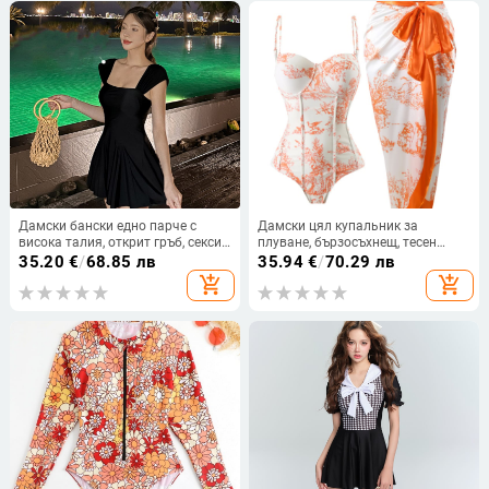
метална опора; Стил: бриф
Дамски бански едно парче с
Дамски цял купальник за
висока талия, открит гръб, секси
плуване, бързосъхнещ, тесен
стил, еластичен нейлон с
силует, печатан модел,
35.20
€
/
68.85 лв
35.94
€
/
70.29 лв
подплънки за бюст
полиестерна материя с подплата
add_shopping_cart
add_shopping_cart
спандекс