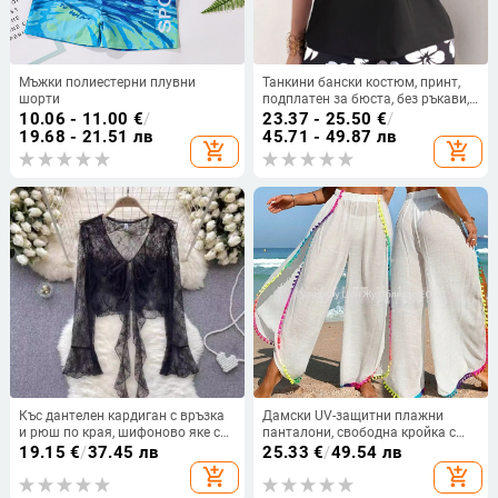
Мъжки полиестерни плувни
Танкини бански костюм, принт,
шорти
подплатен за бюста, без ръкави,
полиестерна материя
10.06 - 11.00
€
/
23.37 - 25.50
€
/
19.68 - 21.51 лв
45.71 - 49.87 лв
add_shopping_cart
add_shopping_cart
Къс дантелен кардиган с връзка
Дамски UV-защитни плажни
и рюш по края, шифоново яке с
панталони, свободна кройка с
дълги ръкави за слънцезащита
ресни, Bamboo Cotton плат, памук
19.15
€
/
37.45 лв
25.33
€
/
49.54 лв
(UPF30+)
60%, подплата полиестер 40%,
add_shopping_cart
add_shopping_cart
194 g, подходящи за плуване и