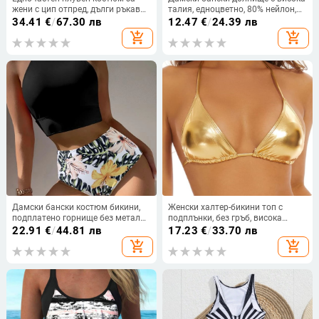
жени с цип отпред, дълги ръкави,
талия, едноцветно, 80% нейлон,
подплънки за бюста, нейлон-
облицовка полиестер 82%, тегло
34.41
€
/
67.30 лв
12.47
€
/
24.39 лв
еластан 80/20
75 g, за плуване
add_shopping_cart
add_shopping_cart
Дамски бански костюм бикини,
Женски халтер-бикини топ с
подплатено горнище без метална
подплънки, без гръб, висока
подпора, полиестерна тъкан 83%,
еластичност; материал: найлон
22.91
€
/
44.81 лв
17.23
€
/
33.70 лв
подплата 80% полиестер, тегло
90% и подплата полиестер 82%.
add_shopping_cart
add_shopping_cart
250 g