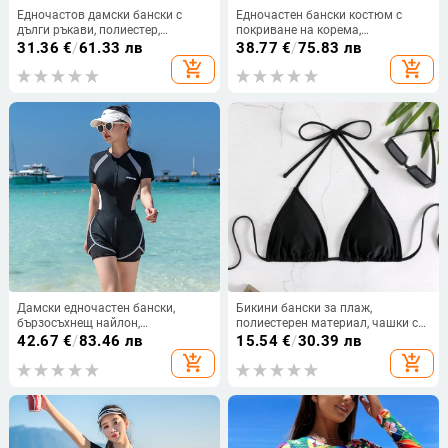
Едночастов дамски бански с
Едночастен бански костюм с
дълги ръкави, полиестер,
покриване на корема,
подплатени чашки, бързосъхнещ
консервативен стил;
31.36
€
/
61.33 лв
38.77
€
/
75.83 лв
и висока еластичност
бързосъхнеща материя, висока
add_shopping_cart
add_shopping_cart
еластичност; чашки с подплата,
без метална опора
Дамски едночастен бански,
Бикини бански за плаж,
бързосъхнещ найлон,
полиестерен материал, чашки с
консервативен крой, висока
подплата, подплата от полиестер
42.67
€
/
83.46 лв
15.54
€
/
30.39 лв
еластичност, с подплатени чашки
с 18% спандекс, секси едноцветен
add_shopping_cart
add_shopping_cart
дизайн