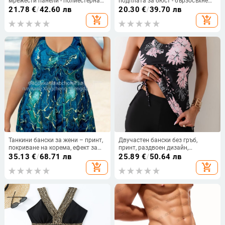
мрежести панели - полиестерна
подплата за бюст - бързосъхнещ,
тъкан, подплата от спандекс, без
висока еластичност, найлонова
21.78
€
/
42.60 лв
20.30
€
/
39.70 лв
подплънки за бюста, Mingfan
тъкан
add_shopping_cart
add_shopping_cart
Танкини бански за жени – принт,
Двучастен бански без гръб,
покриване на корема, ефект за
принт, раздвоен дизайн,
стягане, без ръкави, подплата за
полиестер 82/18, 195 г, подплата
35.13
€
/
68.71 лв
25.89
€
/
50.64 лв
бюста, полиестер 82%, тегло 200 г
95/5, чашки с подплата
add_shopping_cart
add_shopping_cart