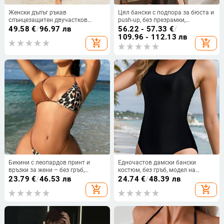
Женски дълъг ръкав
Цял бански с подпора за бюста и
слънцезащитен двучастков
push-up, без презрамки,
костюм за плуване, 85%
еднотонен, бързосъхнеща
49.58
€
/
96.97 лв
56.22 - 57.33
€
/
полиестерна материя с 100%
найлон-еластанова материя (82%
109.96 - 112.13 лв
add_shopping_cart
add_shopping_cart
полиестерна подплата,
еластан), тегло 300 g
консервативен модел, подходящ
за плуване и водни разходки
Бикини с леопардов принт и
Едночастов дамски бански
връзки за жени – без гръб,
костюм, без гръб, модел на
бързосъхнещ, висока
райета, полиестерна материя с
23.79
€
/
46.53 лв
24.74
€
/
48.39 лв
еластичност; плат: полиестер/
подплата от найлон,
add_shopping_cart
add_shopping_cart
еластан 82/18; чашки вградени;
бързосъхнещ
подплата полиестер/еластан
95/5