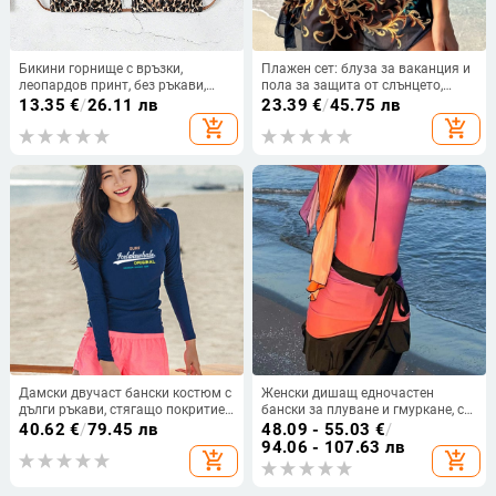
Бикини горнище с връзки,
Плажен сет: блуза за ваканция и
леопардов принт, без ръкави,
пола за защита от слънцето,
полиестер, подплънки за бюста
полупрозрачна мрежеста тъкан,
13.35
€
/
26.11 лв
23.39
€
/
45.75 лв
градиентен модел, полиестер 95%
add_shopping_cart
add_shopping_cart
с подплата от спандекс 5%, без
метална опора, без подплънки
Дамски двучаст бански костюм с
Женски дишащ едночастен
дълги ръкави, стягащо покритие
бански за плуване и гмуркане, с
на корема, консервативен дизайн
подплънки за гърдите, без
40.62
€
/
79.45 лв
48.09 - 55.03
€
/
за басейн и минерални извори;
метална опора, 82% полиестер,
94.06 - 107.63 лв
add_shopping_cart
add_shopping_cart
Марка Ice Lake Whale; Материал:
стегнат консервативен крой,
найлон 80%; Модел: едноцветен;
подходящ за плуване
Чашка за бюст с подплънка, без