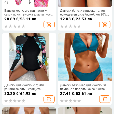
Бански костюм с три части –
Дамски бански с висока талия,
секси принт, висока еластичност,
едноцветен дизайн, нейлон 80%,
полиестер 85% / спандекс 15%,
подплата полиестер 82%, стил
28.69
€
/
56.11 лв
12.03
€
/
23.53 лв
подплънки за бюст без
briefs, за плуване
add_shopping_cart
add_shopping_cart
стоманена опора, подплата 95%
полиестер / 5% спандекс,
подходящ за плуване и водни
спортове
Дамски цял бански с дълги
Дамски безръкав цял бански за
ръкави за слънцезащита,
плуване с подплънка за бюста,
квадратен крак; материя: найлон
75% найлонова тъкан и 25%
33.20
€
/
64.93 лв
27.41
€
/
53.61 лв
82%, подплата: полиестер, принт,
полиестерова подплата, за
add_shopping_cart
add_shopping_cart
висока еластичност
плуване и газене във вода