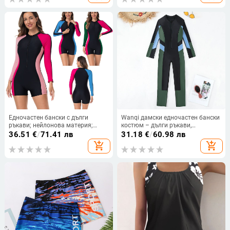
Едночастен бански с дълги
Wanqi дамски едночастен бански
ръкави; нейлонова материя;
костюм – дълги ръкави,
основна материя 82% нейлон,
бързосъхнещ, слънцезащитен,
36.51
€
/
71.41 лв
31.18
€
/
60.98 лв
подплата 18% спандекс;
82% полиестер / 18% еластан
add_shopping_cart
add_shopping_cart
подплата за бюст;
консервативна кройка