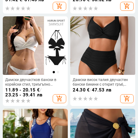
подплатени чашки
82% полиестер, подплата
add_shopping_cart
add_shopping_cart
полиестер с 18% еластан; тегло
300 г
Дамски двучастков бански в
Дамски висок талия двучастен
корейски стил, триъгълно
бански бикини с открит гръб,
горнище, push-up с метална
подплънки за бюст и без банели;
11.89 - 20.15
€
/
24.30
€
/
47.53 лв
опора и твърди чашки, подходящ
здрав нейлонов плат, подплата
23.25 - 39.41 лв
add_shopping_cart
add_shopping_cart
за ваканционни курорти и спа
полиестер със 20% спандекс