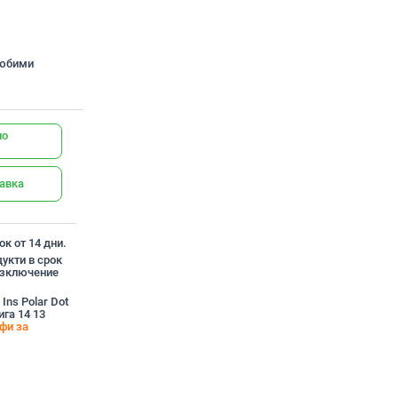
любими
но
тавка
к от 14 дни.
укти в срок
 изключение
Ins Polar Dot
ига 14 13
фи за