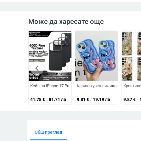
Може да харесате още
chevron_left
Кейс за iPhone 17 Pro Max — кевларово арамидно влакно
Карикатурен силиконов калъф за 
Креативе
41.78
€
/
81.71 лв
9.81
€
/
19.19 лв
9.87
€
/
Общ преглед