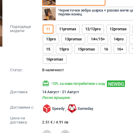
Черни точки зебра шарка + розово мече цв
перлен конец
Подходящи
11
11promax
12/12pro
12promax
модели:
13pro
13promax
14+/15+
14pro
15
15pro
15promax
16
16+
16promax
Статус:
В наличност
redeem
NEWBG
-10% за нови потребители с код:
Доставка:
14 Август - 21 Август
Лесно връщане
Доставяме с:
Speedy
Sameday
,
Цена на
доставка:
2.51
€
/
4.91
лв