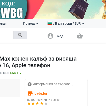
овци
Помощ
/
Български
/
EUR
search
account_circle
shopping_basket
Вход
ro Max кожен калъф за висяща
 16, Apple телефон
в код:
1233119
info
Информация за търговец
store
badu.bg
82.8% позитивни оценки