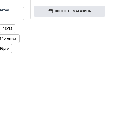
етен 
storefront
ПОСЕТЕТЕ МАГАЗИНА
13/14
14promax
16pro