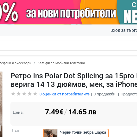
Вход за търг
лефони и аксесоари
Калъфи за мобилни телефони
Ретро Ins Polar Dot Splicing за 15p
верига 14 13 дюймов, мек, за iPhone
0
оценки от потребителите
0
продажби
Продукто
7.49
€
/
14.65
лв
Цена:
Цвят:
Черни точки зебра шарка