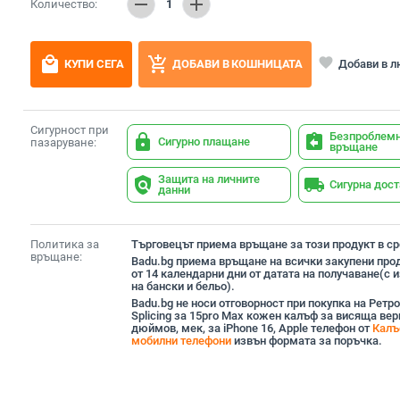
remove
add
Количество:
1
local_mall
add_shopping_cart
favorite
Добави в 
КУПИ СЕГА
ДОБАВИ В КОШНИЦАТА
Сигурност при
Безпроблем
lock
assignment_return
Сигурно плащане
пазаруване:
връщане
Защита на личните
policy
local_shipping
Сигурна дос
данни
Политика за
Търговецът приема връщане за този продукт в сро
връщане:
Badu.bg приема връщане на всички закупени прод
от 14 календарни дни от датата на получаване(с
на бански и бельо).
Badu.bg не носи отговорност при покупка на Ретро 
Splicing за 15pro Max кожен калъф за висяща вер
дюймов, мек, за iPhone 16, Apple телефон от
Калъ
мобилни телефони
извън формата за поръчка.