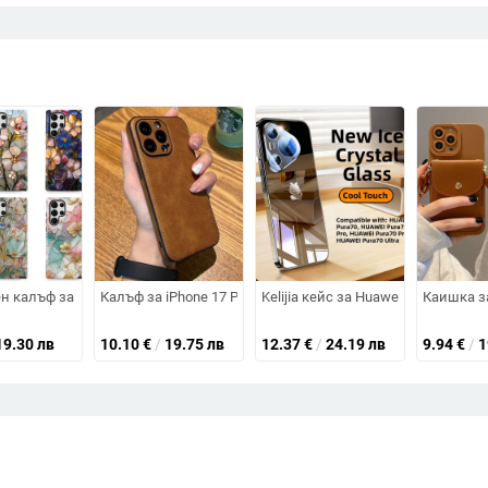
, полузатворен бизнес стил, ръчно преплетен, магнитно задържане, отв
iPhone – защита против изпускане, мътен завършек, съвместим с iPhone
н калъф за мобилен телефон Samsung S22+ с остъклено цвете, защита от п
Калъф за iPhone 17 Pro Max и iPhone 15 серия — луксозе
Kelijia кейс за Huawei Pura70, м
Каишка за
19.30 лв
10.10
€
/
19.75 лв
12.37
€
/
24.19 лв
9.94
€
/
1