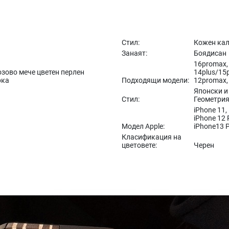
Стил:
Кожен ка
Занаят:
Боядисан
16promax, 
озово мече цветен перлен
14plus/15p
рка
Подходящи модели:
12promax,
Японски и
Стил:
Геометрия
iPhone 11,
iPhone 12 
Модел Apple:
iPhone13 P
Класификация на
цветовете:
Черен