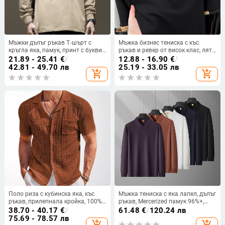
Мъжки дълъг ръкав Т‑шърт с
Мъжка бизнес тениска с къс
кръгла яка, памук, принт с букви,
ръкав и ревер от висок клас, лято
голям размер, стилен базов топ
2025, нова ежедневна,
21.89 - 25.41
€
/
12.88 - 16.90
€
/
за есенно-зимния сезон.
универсална, свободна поло
42.81 - 49.70 лв
25.19 - 33.05 лв
add_shopping_cart
add_shopping_cart
риза за мъже
Поло риза с кубинска яка, къс
Мъжка тениска с яка лапел, дълъг
ръкав, прилепнала кройка, 100%
ръкав, Mercerized памук 96%+,
вискоза
класически модел.
38.70 - 40.17
€
/
61.48
€
/
120.24 лв
75.69 - 78.57 лв
add_shopping_cart
add_shopping_cart