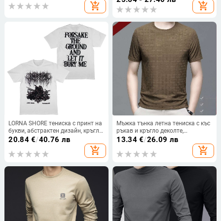
add_shopping_cart
add_shopping_cart
свободна кройка, кръгло деколте
LORNA SHORE тениска с принт на
Мъжка тънка летна тениска с къс
букви, абстрактен дизайн, кръгло
ръкав и кръгло деколте,
деколте, термопечат, чист памук
полиестер 96%+, геометричен
20.84
€
/
40.76 лв
13.34
€
/
26.09 лв
принт
add_shopping_cart
add_shopping_cart