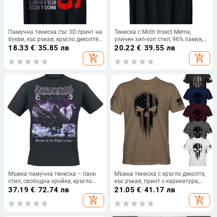
Памучна тениска със 3D принт на
Тениска с Moth Insect Meme,
букви, къс ръкав, кръгло деколте,
уличен хип-хоп стил, 96% памук,
разхлабен силует
къс ръкав, принт, прав силует
18.33
€
/
35.85 лв
20.22
€
/
39.55 лв
add_shopping_cart
add_shopping_cart
Мъжка памучна тениска – панк
Мъжка тениска с кръгло деколте,
стил, свободна кройка, кръгло
къс ръкав, принт с карикатура,
деколте
полиестер, плат птичи очи, лято
37.19
€
/
72.74 лв
21.05
€
/
41.17 лв
2025
add_shopping_cart
add_shopping_cart