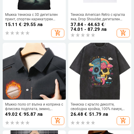
Мъжка тениска с 3D дигитален
Тениска American Retro с кръгла
принт, спортен карикатурен
яка, Drop Shoulder, дигитален
дизайн, кръгло деколте, къс
принт с мотив на персонаж, 95%
15.11
€
/
29.55 лв
37.84 - 44.63
€
/
ръкав, свободна кройка
памук, свободен силует
74.01 - 87.29 лв
add_shopping_cart
add_shopping_cart
Мъжко поло от вълна и коприна с
Тениска с кръгло деколте,
флисова подплата, зимно,
свободна кройка, 100% памук,
ежедневно дебело топло базово
принт с череп в стил рисунка
49.02
€
/
95.87 лв
26.48
€
/
51.79 лв
горно облекло
add_shopping_cart
add_shopping_cart