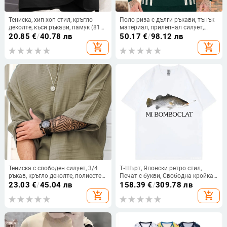
Тениска, хип-хоп стил, кръгло
Поло риза с дълги ръкави, тънък
деколте, къси ръкави, памук (81–
материал, прилепнал силует,
90%), литературно ретро принт
райета с флокинг, основен плат
20.85
€
/
40.78 лв
50.17
€
/
98.12 лв
вискоза (≥96%), коприна текстура
add_shopping_cart
add_shopping_cart
Тениска с свободен силует, 3/4
Т‑Шърт, Японски ретро стил,
ръкав, кръгло деколте, полиестер
Печат с букви, Свободна кройка,
96%+, летен ежедневен стил
Къс ръкав, Кръгло деколте, Памук
23.03
€
/
45.04 лв
158.39
€
/
309.78 лв
96%+
add_shopping_cart
add_shopping_cart