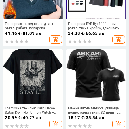
Поло риза - ежедневна, дълъг
Поло риза BYB Byb8111 – къс
ръкав, райета, поларова
ръкав, тясна кройка, едноцветна
подплата, пролетно-есенен сезон
пике памук, дишаща за лято
41.46
€
/
81.09 лв
34.08
€
/
66.65 лв
add_shopping_cart
add_shopping_cart
Графична тениска: Dark Flame
Мъжка лятна тениска, дишаща
Satan Devil Hell Unholy Witch –
полиестерна тъкан, 3D принт с
ежедневна кройка, къси ръкави,
карикатурен мотив, кръгла яка,
20.59
€
/
40.27 лв
18.17
€
/
35.54 лв
кръгло деколте, 95% памук, принт
къс ръкав, право кроя, тегло под
add_shopping_cart
add_shopping_cart
180 г