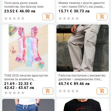
Поло риза дълъг ръкав;
Мъжка тениска с кръгло деколте
полиестер; без бръчки; есен
— чист памук (96%+), къс ръкав,
американски ретро стил, принт
23.52
€
/
46.00 лв
15.71
€
/
30.73 лв
със силует на самолет
add_shopping_cart
add_shopping_cart
T548 2026 печатен едночастен
Работни панталони с множество
бански за момичета,
джобове – американски стил,
бързосъхнещ
дълги панталони, средна талия,
21.69 - 22.33
€
/
45.74
€
/
89.46 лв
прав крак, 100% полиестер
42.42 - 43.67 лв
add_shopping_cart
add_shopping_cart