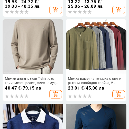
деколте, дишащ летен топ
силует, дишаща и
19.98 - 24.72
€
/
13.22 - 13.75
€
/
влагоотвеждаща, 100% памук
39.08 - 48.35 лв
25.86 - 26.89 лв
add_shopping_cart
add_shopping_cart
Мъжки дълъг ръкав T-shirt със
Мъжка памучна тениска с дълги
триизмерен релеф, смес памук,
ръкави, свободна кройка, V-
кръгла яка, есен 2025
образно деколте, дишаща
40.47
€
/
79.15 лв
23.01
€
/
45.00 лв
add_shopping_cart
add_shopping_cart