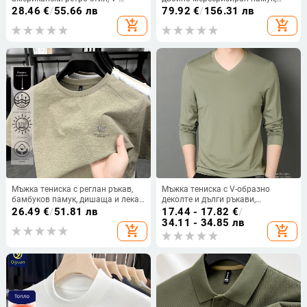
образно деколте, дълги ръкави,
гладък плат, вталена,
28.46
€
/
55.66 лв
79.92
€
/
156.31 лв
свободна кройка за есен навън
едноцветна, есен-зима 2025
add_shopping_cart
add_shopping_cart
Мъжка тениска с реглан ръкав,
Мъжка тениска с V-образно
бамбуков памук, дишаща и лека,
деколте и дълги ръкави,
кръгло деколте, геометричен
охлаждаща памучна смес, тънка
26.49
€
/
51.81 лв
17.44 - 17.82
€
/
принт, летен стил 2026
за пролет и есен
34.11 - 34.85 лв
add_shopping_cart
add_shopping_cart