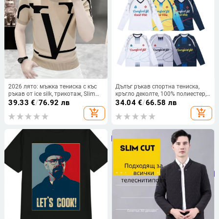
2026 лято: мъжка тениска с къс
Дълъг ръкав спортна тениска,
ръкав от ice silk, трикотаж, Slim
кръгло деколте, 100% полиестер,
Fit, принт с букви от европейска
дишаща и антибактериална,
39.33
€
/
76.92 лв
34.04
€
/
66.58 лв
модна марка Yili Te
влаготвеждаща, буквен принт в
add_shopping_cart
add_shopping_cart
дизайн с цветни блокове