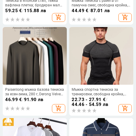
Тениска в японски стил; тежка
Мъжка тениска с райета от
вафлена плетка; бродиран малък
памучна смес, свободна кройка,
логотип; дълги ръкави; свободна
кръгло деколте, къс ръкав
59.25
€
/
115.88 лв
44.49
€
/
87.01 лв
кройка
add_shopping_cart
add_shopping_cart
Paisenlong мъжка базова тениска
Мъжка спортна тениска за
за есен-зима, 280 г, Derong Velvet,
тренировки, свободна кройка,
полувисока яка, топла, с тесен
полиестер, кръгло деколте, къси
46.99
€
/
91.90 лв
22.73 - 27.91
€
/
силует
ръкави, дишаща
44.46 - 54.59 лв
add_shopping_cart
add_shopping_cart