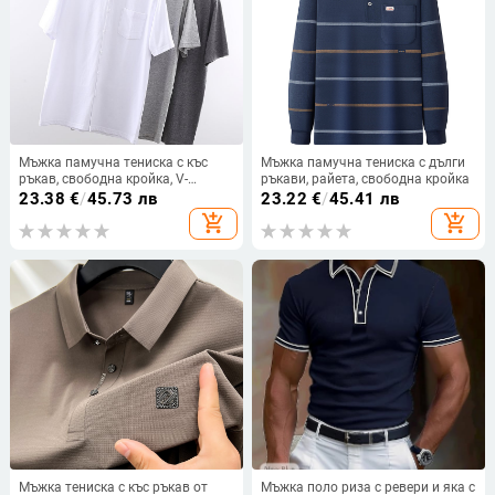
Мъжка памучна тениска с къс
Мъжка памучна тениска с дълги
ръкав, свободна кройка, V-
ръкави, райета, свободна кройка
образно деколте, без яка
23.38
€
/
45.73 лв
23.22
€
/
45.41 лв
add_shopping_cart
add_shopping_cart
Мъжка тениска с къс ръкав от
Мъжка поло риза с ревери и яка с