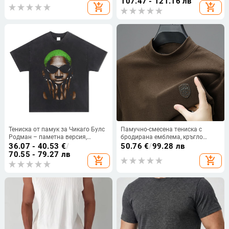
107.47 - 121.16 лв
add_shopping_cart
add_shopping_cart
влагоотвеждаща
пролетно-есен 2025
Тениска от памук за Чикаго Булс
Памучно-смесена тениска с
Родман – паметна версия,
бродирана емблема, кръгло
свободна кройка, къс ръкав,
деколте, дълги ръкави за есенно-
36.07 - 40.53
€
/
50.76
€
/
99.28 лв
дигитален принт, ретро стил
зимния сезон
70.55 - 79.27 лв
add_shopping_cart
add_shopping_cart