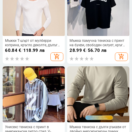
Мъжки Т-шърт от мулберри
Мъжка памучна тениска с принт
коприна, кръгло деколте, дълъг
на букви, свободен силует, кръгло
ръкав, еднотонен модел
деколте, 95% памук
60.84
€
/
118.99 лв
28.99
€
/
56.70 лв
add_shopping_cart
add_shopping_cart
Унисекс тениска с принт в
Мъжка тениска с дълги ръкави от
американски ретро стил, V-
двойно мерсеризиран памук,