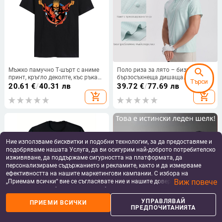
Мъжко памучно Т-шърт с аниме
Поло риза за лято – бизнес стил,
search
принт, кръгло деколте, къс ръкав,
бързосъхнеща дишаща
Търси
свободна кройка
найлонова смес, Slim fit, стойка
20.61
€
/
40.31 лв
39.72
€
/
77.69 лв
яка с колажен детайл
add_shopping_cart
add_shopping_cart
Ние използваме бисквитки и подобни технологии, за да предоставяме и
подобряваме нашата Услуга, да ви осигурим най-доброто потребителско
изживяване, да поддържаме сигурността на платформата, да
персонализираме съдържанието и рекламите, както и да измерваме
ефективността на нашите маркетингови кампании. С избора на
Виж повече
„Приемам всички“ вие се съгласявате ние и нашите доверени партньори
да съхраняваме бисквитки и подобни технологии на вашето устройство
за рекламни и аналитични цели. Можете по всяко време да управлявате
УПРАВЛЯВАЙ
ПРИЕМИ ВСИЧКИ
своите предпочитания, като натиснете „Управлявай предпочитанията“.
ПРЕДПОЧИТАНИЯТА
За повече информация, моля, вижте нашата
Политика за защита на
Футболка с абстрактен принт,
Мъжка спортна тениска от
данните
.