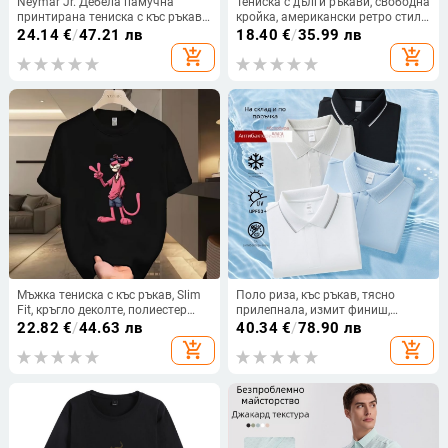
Neymar Jr. Дебела памучна
Тениска с дълги ръкави, свободна
принтирана тениска с къс ръкав,
кройка, американски ретро стил,
кръгло деколте, американски
карикатурен принт, чист памук
24.14
€
/
47.21 лв
18.40
€
/
35.99 лв
ретро стил
(96%+)
add_shopping_cart
add_shopping_cart
Мъжка тениска с къс ръкав, Slim
Поло риза, къс ръкав, тясно
Fit, кръгло деколте, полиестер
прилепнала, измит финиш,
96%+, опростен принт
полиестер 91–95%, смес от
22.82
€
/
44.63 лв
40.34
€
/
78.90 лв
синтетични влакна
add_shopping_cart
add_shopping_cart