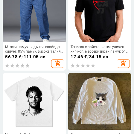
Мъжки памучни дънки, свободен
Тениска с райета в стил уличен
силует, 85% памук, висока талия,
хип-хоп, мерсеризиран памук 51-
дълги панталони
70%, къс ръкав
56.78
€
/
111.05 лв
17.46
€
/
34.15 лв
add_shopping_cart
add_shopping_cart