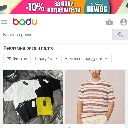
menu
shopping_basket
account_circle
search
Рекламна риза и палто
filter_list
keyboard_arrow_down
keyboard_arrow_down
Филтри
Подредба
Намалени продукти