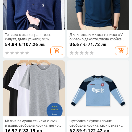
Тениска с яка лацкан, тесен
Дълъг ръкав мъжка тениска с V-
силует, дълги ръкави; 95%
образно деколте, тясна кройка,
полиестер, 5% еластан; без
тънка материя, дишаща и
54.84
€
/
107.26 лв
36.67
€
/
71.72 лв
гладене
влагоотвеждаща (вискоза 47.9%,
add_shopping_cart
add_shopping_cart
найлон 41.2%, спандекс 10.9%)
Мъжка памучна тениска с къси
Футболка с буквен принт,
ръкави, свободна кройка, летно
свободна кройка, къси ръкави,
кръгло деколте, за възрастни
100% памук, тегло 250–300 g
16.97
€
/
33.19 лв
62.59
€
/
122.42 лв