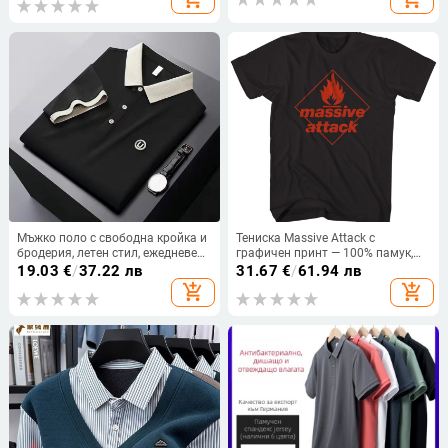
Мъжко поло с свободна кройка и
Тениска Massive Attack с
бродерия, летен стил, ежедневен
графичен принт — 100% памук,
и делови
геометричен дизайн, свободен
19.03
€
/
37.22 лв
31.67
€
/
61.94 лв
силует, кръгло деколте, къс ръкав
add_shopping_cart
add_shopping_cart