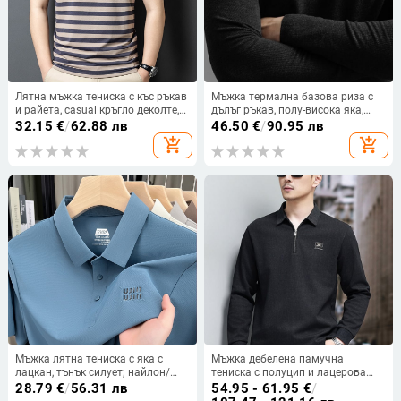
Лятна мъжка тениска с къс ръкав
Мъжка термална базова риза с
и райета, casual кръгло деколте,
дълъг ръкав, полу-висока яка,
универсална
двустранно мъхесто вътрешно
32.15
€
/
62.88 лв
46.50
€
/
90.95 лв
лице
add_shopping_cart
add_shopping_cart
Мъжка лятна тениска с яка с
Мъжка дебелена памучна
лацкан, тънък силует; найлон/
тениска с полуцип и лацерова
еластан смес, дишаща,
яка • дълги ръкави •
28.79
€
/
56.31 лв
54.95 - 61.95
€
/
антибактериална,
антибактериална функция •