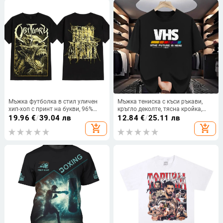
Мъжка футболка в стил уличен
Мъжка тениска с къси ръкави,
хип-хоп с принт на букви, 96%
кръгло деколте, тясна кройка,
памук, термопечат, кръгло
полиестер, ежедневен летен
19.96
€
/
39.04 лв
12.84
€
/
25.11 лв
деколте, къс ръкав
принт
add_shopping_cart
add_shopping_cart