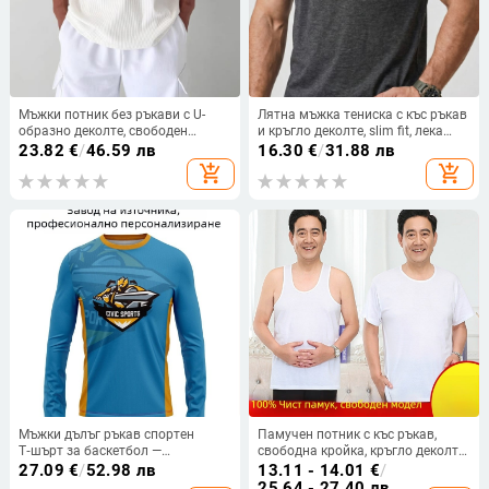
Мъжки потник без ръкави с U-
Лятна мъжка тениска с къс ръкав
образно деколте, свободен
и кръгло деколте, slim fit, лека
силует, жакардова текстура,
дишаща полиестерна смес, 180 g,
23.82
€
/
46.59 лв
16.30
€
/
31.88 лв
дишащ полиестер, за лятото
подходяща за ежедневна
add_shopping_cart
add_shopping_cart
употреба през лятото, пролетта и
есента.
Мъжки дълъг ръкав спортен
Памучен потник с къс ръкав,
T‑шърт за баскетбол —
свободна кройка, кръгло деколте,
бързосъхнеща дишаща
дишащ и влагоотводящ
27.09
€
/
52.98 лв
13.11 - 14.01
€
/
полиестерова смес, лек и тънък,
25.64 - 27.40 лв