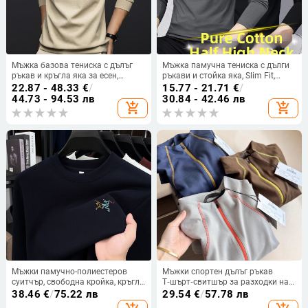
Мъжка базова тениска с дълъг
Мъжка памучна тениска с дълги
ръкав и кръгла яка за есен,
ръкави и стойка яка, Slim Fit,
ежедневна и стилна за мъже на
тънка материя (100% памук;
22.87 - 48.33
€
/
15.77 - 21.71
€
/
средна възраст
стойка яка; дълги ръкави; слим
44.73 - 94.53 лв
30.84 - 42.46 лв
add_shopping_cart
add_shopping_cart
фит)
Мъжки памучно-полиестеров
Мъжки спортен дълъг ръкав
суитчър, свободна кройка, кръгло
T‑шърт‑свитшър за разходки на
деколте, дълги ръкави, корейски
открито, ултра мека двустранна
38.46
€
/
75.22 лв
29.54
€
/
57.78 лв
стил, есен 2025
флийс материя, стойка яка, без