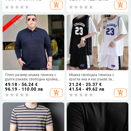
мъже
add_shopping_cart
add_shopping_cart
Плюс размер мъжка тениска с
Мъжка свободна тениска с
дълги ръкави, свободна кройка,
кръгла яка и къс ръкав за
голям размер, пролетен базов
движение; полиестерова смес 30-
49.18 - 56.24
€
/
21.24 - 25.37
€
/
модел за мъже на средна
49%
96.19 - 110.00 лв
41.54 - 49.62 лв
add_shopping_cart
add_shopping_cart
възраст и по-възрастни