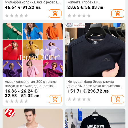
мулберри коприна, яка с ревера,
копчета, спортна и
лека летна ежедневна дреха
многофункционална, с
46.64
€
/
91.22 лв
28.65
€
/
56.03 лв
издърпване на ребра
add_shopping_cart
add_shopping_cart
Американски стил, 300 g тежък
Hengyuanxiang Group мъжка
памук, къс ръкав, едноцветна,
дълъг ръкав тениска от смесена
свободна кройка, кръгло деколте
вълна и коприна, кръгло деколте,
16.86 - 26.24
€
/
151.71
€
/
296.72 лв
свободна кройка, бродиран
32.98 - 51.32 лв
add_shopping_cart
add_shopping_cart
геометричен мотив