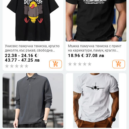
Унисекс памучна тениска, кръгло
Мъжка памучна тениска с принт
деколте, къс ръкав, свободна
на карикатури, памук, кръгло
кроя, карикатурен принт
деколте, къс ръкав, свободна
22.38 - 24.16
€
/
18.96
€
/
37.08 лв
кройка
43.77 - 47.25 лв
add_shopping_cart
add_shopping_cart