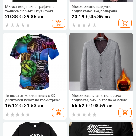
Мъжка ежедневна графична
Мъжко зимно памучно
тениска с принт Let\'s Cook!,
подплатено яке, поларена
ретро дизайн на персонаж,
подплата, стояща яка, дълги
20.38
€
/
39.86 лв
23.19
€
/
45.36 лв
кръгло деколте, къси ръкави,
ръкави, свободна кройка,
add_shopping_cart
add_shopping_cart
памучна тъкан
странични джобове, еднобортна
планка, стандартна дължина
Тениска от млечен шёлк с 3D
Мъжки кардиган с поларова
дигитален печат на геометричен
подплата, зимно топло облекло
мотив, свободна кройка, кръгло
за възрастни
16.12
€
/
31.53 лв
55.52
€
/
108.59 лв
деколте, къси ръкави
add_shopping_cart
add_shopping_cart