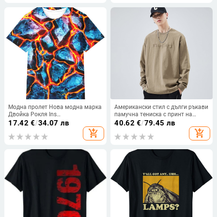
Модна пролет Нова модна марка
Американски стил с дълги ръкави
Двойка Рокля Ins
памучна тениска с принт на
Персонализирана мъжка и
букви, свободна кройка, кръгло
17.42
€
/
34.07 лв
40.62
€
/
79.45 лв
дамска 3D печат
деколте (Материя: памук; Принт:
add_shopping_cart
add_shopping_cart
Термотрансферна тениска за
букви; Крйка: свободна; Сезон:
коса
есен 2024; Тегло: 260 г)