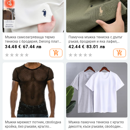
Мъжка самозагряваща термо
Памучна мъжка тениска с дълъг
тениска с бродерия, Derong плат,
ръкав, бродерия и яка лафел,
удебелена, дълги ръкави
casual стил
34.48
€
/
67.44 лв
42.44
€
/
83.01 лв
add_shopping_cart
add_shopping_cart
Мъжки мрежест потник, свободна
Мъжка памучна тениска с кръгло
кройка, без ръкави, кръгло
деколте, къси ръкави, свободен