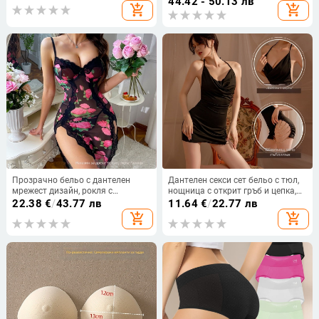
44.42 - 50.13 лв
add_shopping_cart
add_shopping_cart
четириредово закопчаване,
2025
найлонова материя с памучна
подплата
Прозрачно бельо с дантелен
Дантелен секси сет бельо с тюл,
мрежест дизайн, рокля с
нощница с открит гръб и цепка,
презрамки и висок разрез
полиестер, за жени, модел
22.38
€
/
43.77 лв
11.64
€
/
22.77 лв
21639811373
add_shopping_cart
add_shopping_cart