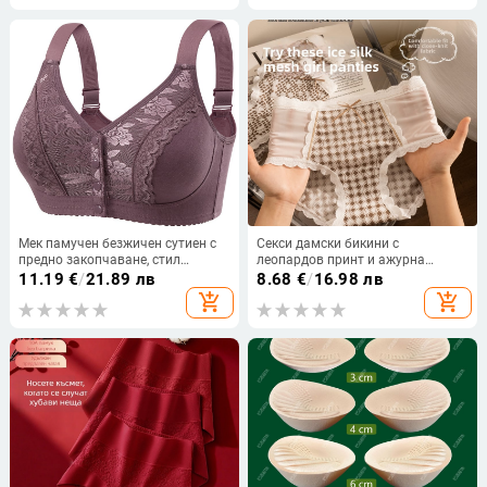
Мек памучен безжичен сутиен с
Секси дамски бикини с
предно закопчаване, стил
леопардов принт и ажурна
жилетка, дантела, ултра тънки
дантела, дишащи ледена
11.19
€
/
21.89 лв
8.68
€
/
16.98 лв
чашки, голям размер за зрели
коприна, летен модел, средна
add_shopping_cart
add_shopping_cart
жени
талия