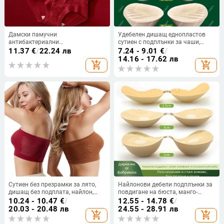
Дамски памучни
Удебелен дишащ еднопластов
антибактериални
сутиен с подплънки за чаши,
високоеластични формиращи
топъл за спорт и йога
11.37
€
/
22.24 лв
7.24 - 9.01
€
/
бикини с висока талия,
14.16 - 17.62 лв
add_shopping_cart
add_shopping_cart
комфортно повдигане на задните
части
Сутиен без презрамки за лято,
Найлонови дебели подплънки за
дишащ без подплата, найлон,
повдигане на бюста, манго-
корсетоподобен wrap дизайн
образна форма на зърното,
10.24 - 10.47
€
/
12.55 - 14.78
€
/
дишащи, невидими, лъскави, за
20.03 - 20.48 лв
24.55 - 28.91 лв
add_shopping_cart
add_shopping_cart
сватбени рокли