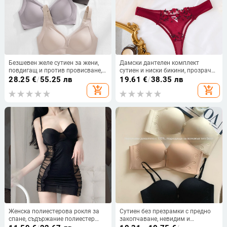
Безшевен желе сутиен за жени,
Дамски дантелен комплект
повдигащ и против провисване,
сутиен и ниски бикини, прозрачен
чашки с тънко формоване,
мрежест панел и бродерия
28.25
€
/
55.25 лв
19.61
€
/
38.35 лв
фиксирани двойни презрамки,
add_shopping_cart
add_shopping_cart
без метални подпори
Женска полиестерова рокля за
Сутиен без презрамки с предно
спане, съдържание полиестер
закопчаване, невидим и
80–90%, пролет 2025
безшевен дизайн, push-up ефект,