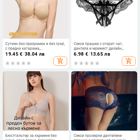
Сутиен без презрамки и без гръб,
Секси прашки с открит чат,
с предна катарама,
дантела и мрежест дизайн,
противохлъзващ, чашка 1/2, със
масажни перли
19.45
€
/
38.04 лв
6.98
€
/
13.65 лв
свалящи се двойни презрамки
add_shopping_cart
add_shopping_cart
Бюстгальтер за кърмене без
Секси прозирни дантелени