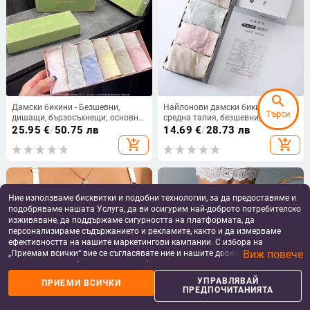
search
Дамски бикини - Безшевни,
Найлонови дамски бикини със
Търси
дишащи, бързосъхнещи; основна
средна талия, безшевни, дишащи,
тъкан: найлон; подплата: памук;
подплата от вискоза
25.95
€
/
50.75 лв
14.69
€
/
28.73 лв
средна талия.
add_shopping_cart
add_shopping_cart
Ние използваме бисквитки и подобни технологии, за да предоставяме и
подобряваме нашата Услуга, да ви осигурим най-доброто потребителско
изживяване, да поддържаме сигурността на платформата, да
персонализираме съдържанието и рекламите, както и да измерваме
ефективността на нашите маркетингови кампании. С избора на
Виж повече
„Приемам всички“ вие се съгласявате ние и нашите доверени партньори
да съхраняваме бисквитки и подобни технологии на вашето устройство
за рекламни и аналитични цели. Можете по всяко време да управлявате
УПРАВЛЯВАЙ
ПРИЕМИ ВСИЧКИ
своите предпочитания, като натиснете „Управлявай предпочитанията“.
ПРЕДПОЧИТАНИЯТА
За повече информация, моля, вижте нашата
Политика за защита на
данните
.
Бюстгалтер без банели,
Нови външни търговски Европа и