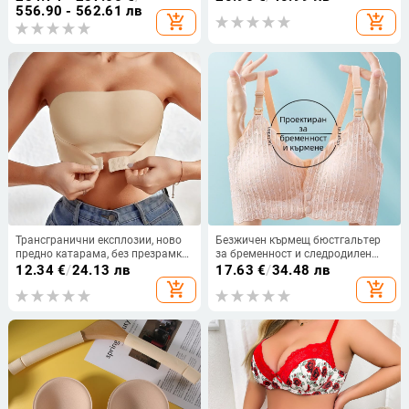
полиестер 90–95%, произход
556.90 - 562.61 лв
add_shopping_cart
add_shopping_cart
Ляньюнганг
Трансгранични експлозии, ново
Безжичен кърмещ бюстгальтер
предно катарама, без презрамки,
за бременност и следродилен
неплъзгащо се, безшевно,
период, с двойно закопчаване на
12.34
€
/
24.13 лв
17.63
€
/
34.48 лв
дишащо, невидимо бельо плюс
гърба, тънки формовани чашки,
add_shopping_cart
add_shopping_cart
стикери за гърди, силно анти-
подплата от найлон
светло