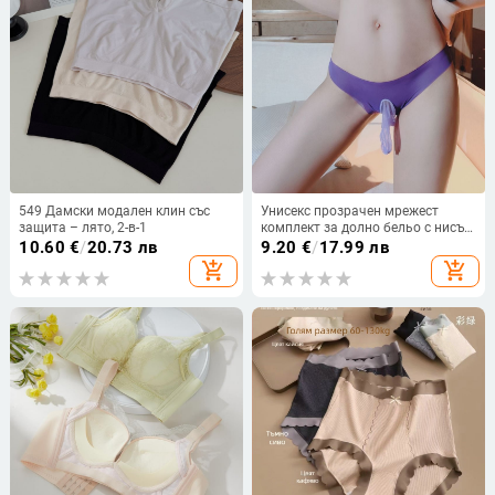
549 Дамски модален клин със
Унисекс прозрачен мрежест
защита – лято, 2-в-1
комплект за долно бельо с нисък
талия — Марка: Fancy Pet;
10.60
€
/
20.73 лв
9.20
€
/
17.99 лв
Материя: Други; Основен
add_shopping_cart
add_shopping_cart
материал: Други; Състав на
основния материал: Под 30%