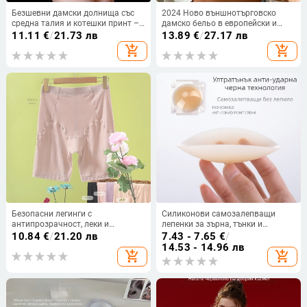
Безшевни дамски долнища със
2024 Ново външнотърговско
средна талия и котешки принт –
дамско бельо в европейски и
Ice Silk, 51-60D, основна материя
американски стил Удобен сутиен
11.11
€
/
21.73 лв
13.89
€
/
27.17 лв
80-90% полиестер, чатална
с банели Производител на едро
add_shopping_cart
add_shopping_cart
подплата 100% памук, без
Push-Up европейски и
видими линии
американски стил
Безопасни легинги с
Силиконови самозалепващи
антипрозрачност, леки и
лепенки за зърна, тънки и
проветриви, модална плетка,
дишащи
10.84
€
/
21.20 лв
7.43 - 7.65
€
/
средна талия
14.53 - 14.96 лв
add_shopping_cart
add_shopping_cart