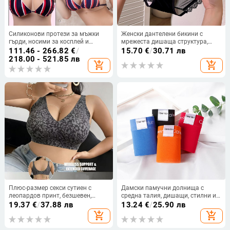
Силиконови протези за мъжки
Женски дантелени бикини с
гърди, носими за косплей и
мрежеста дишаща структура,
превъплъщение, реалистични
плетени; основен материал:
111.46 - 266.82
€
/
15.70
€
/
30.71 лв
изкуствени гърди
найлон 70–80%; подплата: памук
218.00 - 521.85 лв
add_shopping_cart
add_shopping_cart
95–100%; талия: средна; модел:
едноцветни, панделка
Плюс-размер секси сутиен с
Дамски памучни долнища с
леопардов принт, безшевен,
средна талия, дишащи, стилни и
удобен и оформящ силуета,
едноцветни
19.37
€
/
37.88 лв
13.24
€
/
25.90 лв
голям размер чашки, фиксирана
add_shopping_cart
add_shopping_cart
чашка