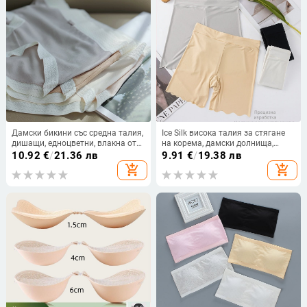
Дамски бикини със средна талия,
Ice Silk висока талия за стягане
дишащи, едноцветни, влакна от
на корема, дамски долнища,
регенерирана целулоза, вложка
дишащи, безшевни, плюс размер
10.92
€
/
21.36 лв
9.91
€
/
19.38 лв
от 100% памук
add_shopping_cart
add_shopping_cart