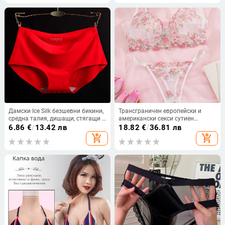
Дамски Ice Silk безшевни бикини,
Трансграничен европейски и
средна талия, дишащи, стягащи и
американски секси сутиен
повдигащи ханша
костюм малък флорален секси
6.86
€
/
13.42 лв
18.82
€
/
36.81 лв
костюм перспектива секси бельо
add_shopping_cart
add_shopping_cart
бельо костюм