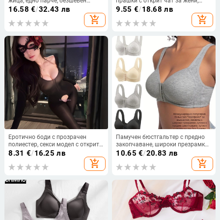
жица, едно парче, безшевен
прашки с открит чат за жени,
дизайн, предно закопчаване,
голям размер
16.58
€
/
32.43 лв
9.55
€
/
18.68 лв
тънък модел, красив гръб
add_shopping_cart
add_shopping_cart
Еротично боди с прозрачен
Памучен бюстгальтер с предно
полиестер, секси модел с открита
закопчаване, широки презрамки,
зона
пълна чашка, без банели, за
8.31
€
/
16.25 лв
10.65
€
/
20.83 лв
възрастни
add_shopping_cart
add_shopping_cart