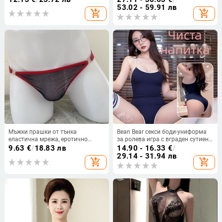
презрамки, тънки оформени
jd601099618018137; марка:
53.02 - 59.91 лв
add_shopping_cart
add_shopping_cart
чашки, дизайн от една част
друга; произход: Китай
Мъжки прашки от тънка
Bean Bear секси боди-униформа
еластична мрежа, еротично
за ролева игра с вграден сутиен,
бельо, ниска талия
японски стил гимнастически
9.63
€
/
18.83 лв
14.90 - 16.33
€
/
костюм
29.14 - 31.94 лв
add_shopping_cart
add_shopping_cart