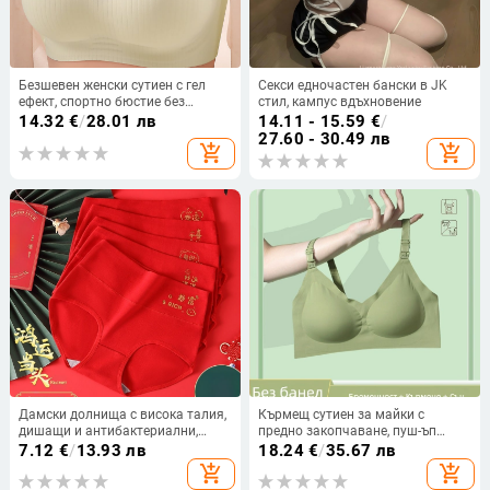
Безшевен женски сутиен с гел
Секси едночастен бански в JK
ефект, спортно бюстие без
стил, кампус вдъхновение
банели, потник стил, стягащ за
14.32
€
/
28.01 лв
14.11 - 15.59
€
/
малък бюст, красив гръб, дишащ
27.60 - 30.49 лв
add_shopping_cart
add_shopping_cart
найлон
Дамски долнища с висока талия,
Кърмещ сутиен за майки с
дишащи и антибактериални,
предно закопчаване, пуш-ъп
основна материя 90–95% памук,
ефект, анти-опадане, нейлон, без
7.12
€
/
13.93 лв
18.24
€
/
35.67 лв
подплата 100% памук
жило
add_shopping_cart
add_shopping_cart