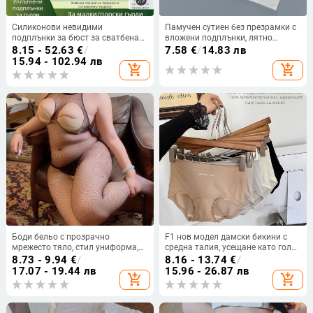
Силиконови невидими
Памучен сутиен без презрамки с
подплънки за бюст за сватбена
вложени подплънки, лятно
рокля, повдигане и стягане на
дишащо бельо за тийнейджърки
8.15 - 52.63
€
/
7.58
€
/
14.83 лв
малък бюст, естествен вид за
15.94 - 102.94 лв
add_shopping_cart
add_shopping_cart
фотосесия през есен-зима
Боди бельо с прозрачно
F1 нов модел дамски бикини с
мрежесто тяло, стил униформа,
средна талия, усещане като гола
полиестерна материя
кожа, антибактериално чатало,
8.73 - 9.94
€
/
8.16 - 13.74
€
/
без стягане, повдигане на ханша,
17.07 - 19.44 лв
15.96 - 26.87 лв
add_shopping_cart
add_shopping_cart
удобни и дишащи