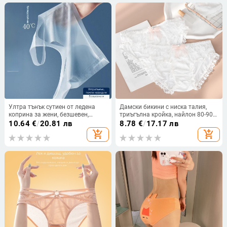
Ултра тънък сутиен от ледена
Дамски бикини с ниска талия,
коприна за жени, безшевен,
триъгълна кройка, найлон 80-90%
дишащ, плюс размер, формовани
материя, памучна чатала,
10.64
€
/
20.81 лв
8.78
€
/
17.17 лв
чаши, без метални пръстени, без
едноцветни, за жени
add_shopping_cart
add_shopping_cart
презрамки, за сън и лято