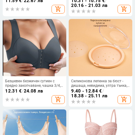
11.59
€
/
22.67 лв
10.31 - 10.75
€
/
антихлъзгащ се
20.16 - 21.03 лв
add_shopping_cart
add_shopping_cart
Безшевен безжичен сутиен с
Силиконова лепенка за бюст -
предно закопчаване, чашка 3/4,
дишаща, невидима, ултра тънка,
найлон
кръгла форма, секси дизайн
12.31
€
/
24.08 лв
9.40 - 12.84
€
/
18.38 - 25.11 лв
add_shopping_cart
add_shopping_cart