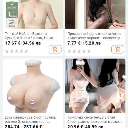
Тингфей Нейлон Безжичен
Прозрачно боди с открита чатка
Сутиен с Пълна Чашка, Тънко
и мрежести чорапи – полиестър,
Формована Чашка, Памучна
бельо за игра на роли
17.67
€
/
34.56 лв
7.77
€
/
15.20 лв
Подплата, Жилетен Стил,
add_shopping_cart
add_shopping_cart
Фиксирани Двойни Презрамки
Lova силиконова бюст протеза,
Комплект секси бельо в стил
размер G, за костюмиране,
Cheongsam с прозрачен мрежест
телесен цвят
плат, полиестер, съдържание на
284.74 - 287.66
€
/
20.96
€
/
40.99 лв