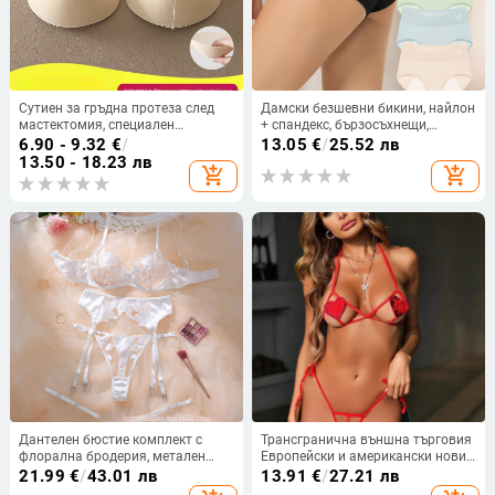
Сутиен за гръдна протеза след
Дамски безшевни бикини, найлон
мастектомия, специален
+ спандекс, бързосъхнещи,
изкуствен бельо за гърди,
памучна подплата в чатала,
6.90 - 9.32
€
/
13.05
€
/
25.52 лв
симулация на изкуствена
средна талия
13.50 - 18.23 лв
add_shopping_cart
add_shopping_cart
подплънка за гърди без
лепкавост, независимо от лявото
и дясното
Дантелен бюстие комплект с
Трансгранична външна търговия
флорална бродерия, метален
Европейски и американски нови
пръстен, чашки 3/4, тънко
секси бельо секси дамски
21.99
€
/
43.01 лв
13.91
€
/
27.21 лв
оформени чашки, задно
любовни кухи триточкови бельо