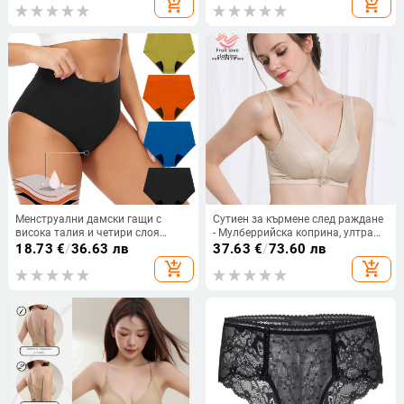
add_shopping_cart
add_shopping_cart
закопчаване с три реда,
секси костюм на едро
фиксирани двойни презрамки
Менструални дамски гащи с
Сутиен за кърмене след раждане
висока талия и четири слоя
- Мулберрийска коприна, ултра
защита срещу протичане,
тънки формовани чашки, предно
18.73
€
/
36.63 лв
37.63
€
/
73.60 лв
безшевни; плат 84% нейлон,
закопчаване, без жици, за
add_shopping_cart
add_shopping_cart
подплата 100% полиестер
лактация