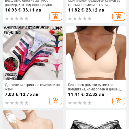
Безшевно бюстие за плюс
Оригинален безшевен сутиен за
размер, без подпора, предно
големи размери – тънък
копче за повдигане и стягане, лек
материал, мека опора, оформя
16.93
€
/
33.11 лв
11.82
€
/
23.12 лв
модел
бюста и предотвратява увисване
add_shopping_cart
add_shopping_cart
Дантелени стринги с кристали за
Безшевен дамски сутиен за
жени
повдигане, комфортен и дишащ,
подходящ за европейски и
7.03
€
/
13.75 лв
11.41
€
/
22.32 лв
американски размери
add_shopping_cart
add_shopping_cart