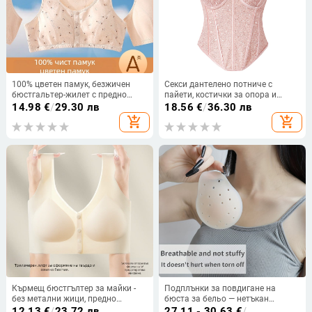
100% цветен памук, безжичен
Секси дантелено потниче с
бюстгальтер-жилет с предно
пайети, костички за опора и
закопчаване за жени на средна
вградени подплънки, подходящо
14.98
€
/
29.30 лв
18.56
€
/
36.30 лв
възраст и по-възрастни
за носене като външно облекло
add_shopping_cart
add_shopping_cart
Кърмещ бюстгълтер за майки -
Подплънки за повдигане на
без метални жици, предно
бюста за бельо — нетъкан
закопчаване, фиксирани двойни
текстил; модел
12.13
€
/
23.72 лв
27.11 - 30.63
€
/