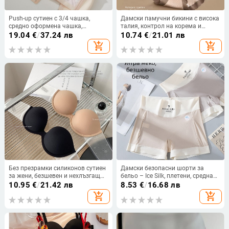
Push-up сутиен с 3/4 чашка,
Дамски памучни бикини с висока
средно оформена чашка,
талия, контрол на корема и
дантелен плат и подплата от
повдигане на седалището, плюс
19.04
€
/
37.24 лв
10.74
€
/
21.01 лв
найлон, четири реда закопчалки
размер, цветно блоково
add_shopping_cart
add_shopping_cart
на гърба
оформление с панделка
Без презрамки силиконов сутиен
Дамски безопасни шорти за
за жени, безшевен и нехлъзгащ
бельо – Ice Silk, плетени, средна
се, подпомагащ повдигането, за
талия, нейлон 78% с подплата от
10.95
€
/
21.42 лв
8.53
€
/
16.68 лв
сватбени рокли и изящен гръб
вискоза
add_shopping_cart
add_shopping_cart