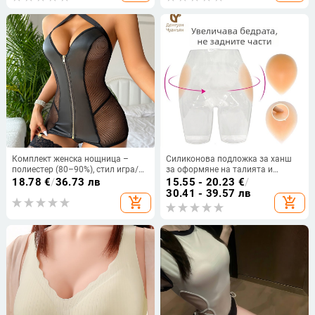
Комплект женска нощница –
Силиконова подложка за ханш
полиестер (80–90%), стил игра/
за оформяне на талията и
ролева игра, сладък женствен
пропорциите талия-ханш
18.78
€
/
36.73 лв
15.55 - 20.23
€
/
стил
30.41 - 39.57 лв
add_shopping_cart
add_shopping_cart