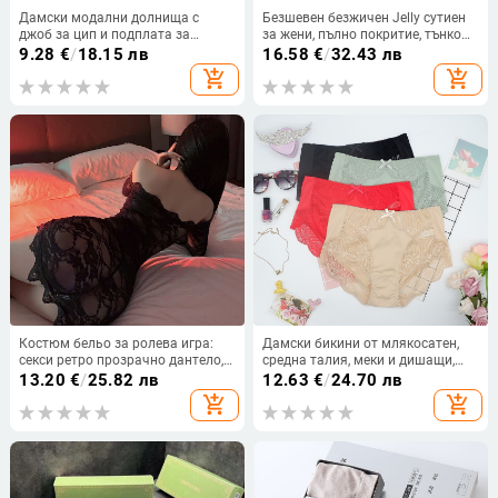
Дамски модални долнища с
Безшевен безжичен Jelly сутиен
джоб за цип и подплата за
за жени, пълно покритие, тънко
защита, средна талия
оформени чаши, фиксирани
9.28
€
/
18.15 лв
16.58
€
/
32.43 лв
двойни презрамки и четири реда
add_shopping_cart
add_shopping_cart
закопчавания на гърба,
найлонов плат
Костюм бельо за ролева игра:
Дамски бикини от млякосатен,
секси ретро прозрачно дантело,
средна талия, меки и дишащи,
едно рамо, полиестер, сваляща
еластични, плюс размер,
13.20
€
/
25.82 лв
12.63
€
/
24.70 лв
се wrap пола
триъгълна кройка
add_shopping_cart
add_shopping_cart