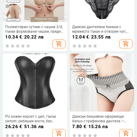
Полиестерен сутиен с чашки 3/4,
Дамски дантелени бикини с
тънки формовани чашки, предно
мрежеста тъкан и отворен чат,
закопчаване, подвижни двойни
найлон, безшевни, ниска талия,
10.34
€
/
20.22 лв
12.04
€
/
23.55 лв
презрамки, дишащ и без следи
памучна подплата
add_shopping_cart
add_shopping_cart
дизайн, оформящ гръб
PU кожен корсет с цип, тънък
Дамски безшевни оформящи
силует, рибешки кости, без
бельо с графенова дантела —
презрамки, за нощен клуб и
висока талия, стягане на корема
26.26
€
/
51.36 лв
7.80
€
/
15.26 лв
сценично изпълнение
и ханша, дишащи,
add_shopping_cart
add_shopping_cart
антибактериални