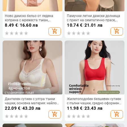
Ново дамско бельо от ледена
Памучни летни дамски долнища
коприна с мрежеста тъкан,
с принт на симпатично прасе,
дишащо, ниска талия, триъгълни
ниска талия, 3D уши
8.49
€
/
16.60 лв
10.74
€
/
21.01 лв
бикини
add_shopping_cart
add_shopping_cart
Дантелен сутиен с ултра тънки
Жилетоподобен безшевен сутиен
чашки, основна материя: найлон;
с пълни чашки, средно оформени
подплата: найлон; задно
чашки, фиксирани двойни
22.09
€
/
43.20 лв
11.98
€
/
23.43 лв
закопчаване с четири реда куки
презрамки, найлонова горна
add_shopping_cart
add_shopping_cart
част с подплата спандекс 50–
70%, дишащ и удобен