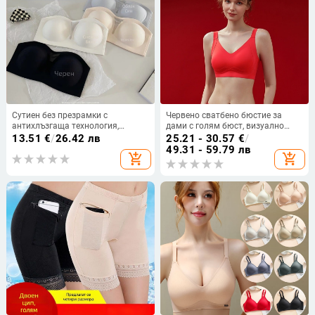
Сутиен без презрамки с
Червено сватбено бюстие за
антихлъзгаща технология,
дами с голям бюст, визуално
формована чашка 3/4, найлонов
намаля бюста, против увисване,
13.51
€
/
26.42 лв
25.21 - 30.57
€
/
плат, задно четириредово
плюс размер, меко подпомагане
49.31 - 59.79 лв
add_shopping_cart
add_shopping_cart
закопчаване
и комфорт