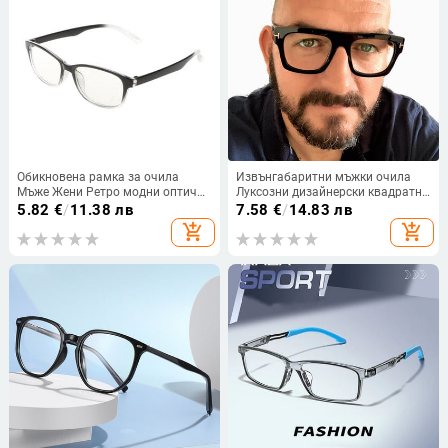
Обикновена рамка за очила
Извънгабаритни мъжки очила
Мъже Жени Ретро модни оптични
Луксозни дизайнерски квадратни
очила Ултралеки прозрачни
прозрачни оптични лещи за жени
5.82
€
/
11.38 лв
7.58
€
/
14.83 лв
очила Len Plain
Рамки за очила Очила против
add_shopping_cart
add_shopping_cart
синя светлина