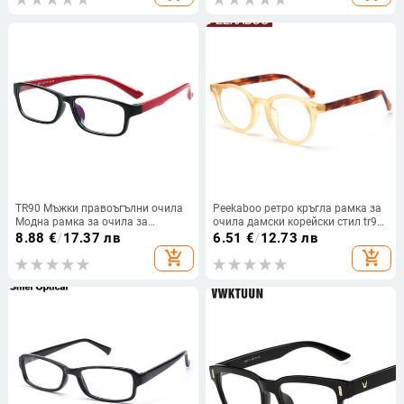
TR90 Мъжки правоъгълни очила
Peekaboo ретро кръгла рамка за
Модна рамка за очила за
очила дамски корейски стил tr90
мултифокални диоптрични лещи
оптични очила мъжки прозрачни
8.88
€
/
17.37 лв
6.51
€
/
12.73 лв
лещи ацетатно сиво високо
add_shopping_cart
add_shopping_cart
качество унисекс