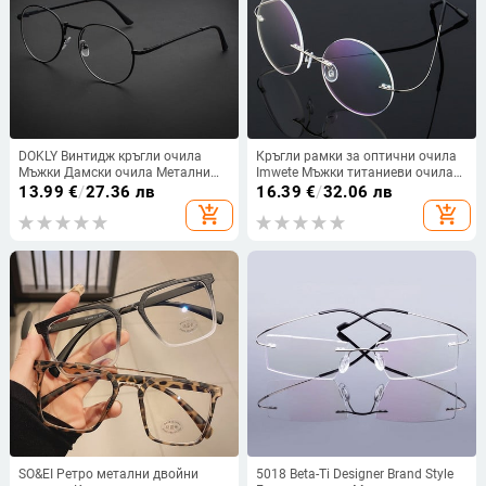
DOKLY Винтидж кръгли очила
Кръгли рамки за оптични очила
Мъжки Дамски очила Метални
Imwete Мъжки титаниеви очила
черни рамки Очила ретро Женски
Лека прозрачна рамка за очила
13.99
€
/
27.36 лв
16.39
€
/
32.06 лв
оптични очила Очила с
без рамка
add_shopping_cart
add_shopping_cart
прозрачни стъкла
SO&EI Ретро метални двойни
5018 Beta-Ti Designer Brand Style