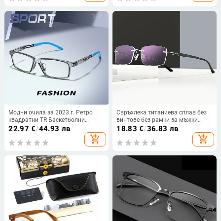
Модни очила за 2023 г. Ретро
Свръхлека титаниева сплав без
квадратни TR Баскетболни
винтове без рамки за мъжки
спортни очила Късогледство
очила с рамка за очила
22.97
€
/
44.93 лв
18.83
€
/
36.83 лв
Оптична рамка за диоптрични
Квадратни очила за
add_shopping_cart
add_shopping_cart
очила за мъже Oculos Gafas
късогледство Очила без рамки