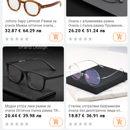
Johnny Depp Lemtosh Рамки за
Очила с алуминиева рамка
очила Мъжки оптични очила
Очила с пълна рамка Пружинни
Дамски компютърни очила
панти Мъжки стил Оптични
32.87
€
/
64.29 лв
26.20
€
/
51.24 лв
Прозрачни лещи Луксозна марка
очила Очила за късогледство
add_shopping_cart
add_shopping_cart
Ретро ацетатна рамка
Правоъгълни очила
Модни ултра леки рамки за
Стилни, ултралеки безрамкови
очила Оптична пълна рамка TR-
очила без диоптрична леща от
90 диоптрични очила за мъже и
мемори пяна, кръгла рамка,
20.44
€
/
39.98 лв
18.87
€
/
36.91 лв
жени Очила за очила
универсални, семпли и модерни,
add_shopping_cart
add_shopping_cart
унисекс стил, предлагат се и
рамки за диоптрична леща.