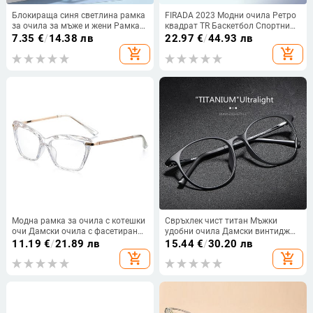
Блокираща синя светлина рамка
FIRADA 2023 Модни очила Ретро
за очила за мъже и жени Рамка
квадрат TR Баскетбол Спортни
за очила с оптична рецепта
очила Късогледство Оптична
7.35
€
/
14.38 лв
22.97
€
/
44.93 лв
Пълна рамка Пластмасови
рамка за диоптрични очила за
add_shopping_cart
add_shopping_cart
очила Rx-ble
мъже 6201G
Модна рамка за очила с котешки
Свръхлек чист титан Мъжки
очи Дамски очила с фасетиран
удобни очила Дамски винтидж
кристал могат да бъдат
кръгли големи рамки Оптични
11.19
€
/
21.89 лв
15.44
€
/
30.20 лв
оборудвани с очила за
очила за четене с късогледство
add_shopping_cart
add_shopping_cart
късогледство Рамка за мъжки
очила