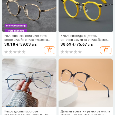
2023 японски стил чист титан
57028 Винтидж ацетатни
ретро дизайн очила луксозна
оптични рамки за очила Дамска
марка жени мъжки рамки ултра
модна кръгла метална рамка за
30.18
€
/
59.03 лв
38.69
€
/
75.67 лв
леки очила
очила Мъжки модни прозрачни
add_shopping_cart
add_shopping_cart
очила
Ретро двойни мостове,
Дамски ацетатни рамки за очила