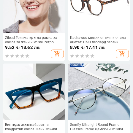
Zilead Голяма кръгла рамка за
Kachawoo мъжки оптични очила
очила за жени и мъже Ретро
ацетат TR90 леопард зелени
метални прозрачни очила
черни кръгли очила рамка за
9.52
€
/
18.62 лв
8.90
€
/
17.41 лв
Оптични очила за очила Унисекс
жени популярни аксесоари
add_shopping_cart
add_shopping_cart
унисекс очила
Винтидж извънгабаритни
Semfly Ultralight Round Frame
квадратни очила Жени Мъжки
Glasses Frame Дамски и мъжки