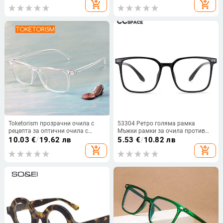
рамка за мъже и жени
супер голяма рамка за маниак
add_shopping_cart
add_shopping_cart
Декоративни очила
Декоративна рамка за очила за
късогледство
Toketorism прозрачни очила с
53304 Ретро голяма рамка
рецепта за оптични очила с
Мъжки рамки за очила против
рамка за мъже и жени 2142
синя светлина Оптични дамски
10.03
€
/
19.62 лв
5.53
€
/
10.82 лв
TR90 Модни компютърни очила
add_shopping_cart
add_shopping_cart