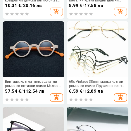
квадратни дамски анти-Blu-Ray
Метални крака Модни цветни
рамка за очила, модна TR90
ръчно изработени очила Овални
10.31
€
/
20.16 лв
8.99
€
/
17.58 лв
пружинна панта, мъжка оптична
оптични диоптрични очила с
add_shopping_cart
add_shopping_cart
рамка, компютърни очила
пълна рамка BOA1276
Винтидж кръгли пънк ацетатни
60s Vintage 38mm малки кръгли
рамки за оптични очила Мъжки
рамки за очила Пружинни панти
ръчно изработени
късогледство Rx способни очила
57.54
€
/
112.54 лв
6.59
€
/
12.89 лв
висококачествени пролетни
Очила идват с прозрачни стъкла
add_shopping_cart
add_shopping_cart
очила за крака Дамски
Punkfashion очила