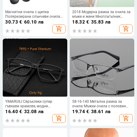
Магнитни очила с щипка
2018 Модерна рамка за очила за
Поляризирани слънчеви очила
мъже и жени Многоъгълник
Модни винтидж кръгли очила
Голяма рамка Плоско огледало
30.73
€
/
60.10 лв
18.32
€
/
35.83 лв
Малък размер Оптични
Метално изкуство Ретро
add_shopping_cart
add_shopping_cart
диоптрични рамки Мъж Жена
неправилна рамка за очила от
сплав
YIMARUILI Свръхлеки супер
58-16-140 Метална рамка за
гъвкави храмове, модни
очила Мъжки очила с половин
пластмасови титаниеви
джанта Рамка за оптични
16.40
€
/
32.08 лв
19.74
€
/
38.61 лв
квадратни късогледство, оптична
диоптрични очила Очила с
add_shopping_cart
add_shopping_cart
рамка за диоптрични очила за
голяма рамка
мъже HR8085