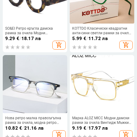
SO&EI Ретро кръгла дамска
KOTTDO Класически квадратни
рамка за очила Модни
анти-сини светли рамки за очила
леопардови шампанско очила
Прозрачни прозрачни за мъже
9.29
€
/
18.17 лв
5.99
€
/
11.72 лв
Прозрачна анти-Blu-Ray мъжка
Винтидж пластмасови рамки за
add_shopping_cart
add_shopping_cart
оптична рамка Компютърни
очила за жени
очила
Нова ретро малка правоъгълна
Марка ALOZ MICC Модни дамски
рамка за очила, модна ретро
рамки за очила Винтидж Мъжки
метална рамка, анти-сини очила
големи очила с прозрачни
10.82
€
/
21.16 лв
9.19
€
/
17.97 лв
за мъже, жени, малки квадратни
стъкла Мъжки рамки за очила
add_shopping_cart
add_shopping_cart
слънчеви очила, мъж
Ацетатни очила Q15