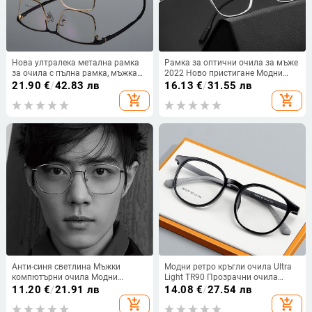
Нова ултралека метална рамка
Рамка за оптични очила за мъже
за очила с пълна рамка, мъжка
2022 Ново пристигане Модни
бизнес оптична рамка, черно-
супер леки очила от чист титан
21.90
€
/
42.83 лв
16.13
€
/
31.55 лв
златна рамка за вежди,
Мъжки очила с рецепта
add_shopping_cart
add_shopping_cart
квадратна рамка за
късогледство
Анти-синя светлина Мъжки
Модни ретро кръгли очила Ultra
компютърни очила Модни
Light TR90 Прозрачни очила
квадратни метални рамки за
Оптична диоптрична рамка
11.20
€
/
21.91 лв
14.08
€
/
27.54 лв
очила Класически женски очила
Късогледство Мъж Жена Очила
add_shopping_cart
add_shopping_cart
за късогледство Оптика 2020
WH039