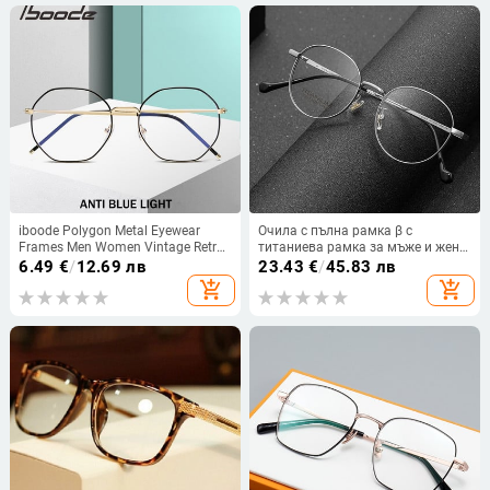
iboode Polygon Metal Eyewear
Очила с пълна рамка β с
Frames Men Women Vintage Retro
титаниева рамка за мъже и жени
Optical Eye Glasses Anti Blue Light
Ултра леки ретро стил Ново
6.49
€
/
12.69 лв
23.43
€
/
45.83 лв
Прозрачни рамки за очила
пристигане Broadside Myopia
add_shopping_cart
add_shopping_cart
Eyewears