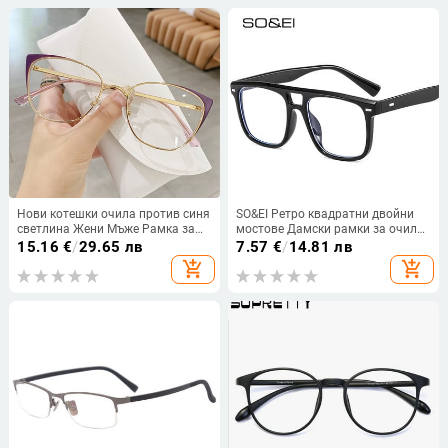
Нови котешки очила против синя
SO&EI Ретро квадратни двойни
светлина Жени Мъже Рамка за
мостове Дамски рамки за очила
очила с метална пружина на
Прозрачни анти-Blu-Ray лещи
15.16
€
/
29.65 лв
7.57
€
/
14.81 лв
крака Оптични компютърни
Очила Мъжки оптични нитове
add_shopping_cart
add_shopping_cart
очила на едро
Рамки Компютърни очила