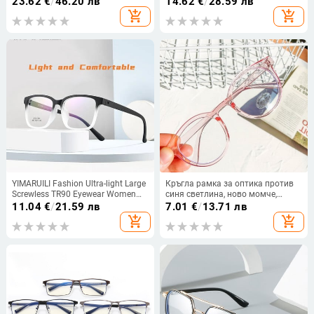
23.62
€
/
46.20 лв
14.62
€
/
28.59 лв
мъже и жени
Очила с пълна рамка
add_shopping_cart
add_shopping_cart
YIMARUILI Fashion Ultra-light Large
Кръгла рамка за оптика против
Screwless TR90 Eyewear Women
синя светлина, ново момче,
Square Retro Big Face Optical
момиче, едноцветни прозрачни
11.04
€
/
21.59 лв
7.01
€
/
13.71 лв
Discription Eyewear Frame Men
рамки за очила, детски
add_shopping_cart
add_shopping_cart
диоптрични очила