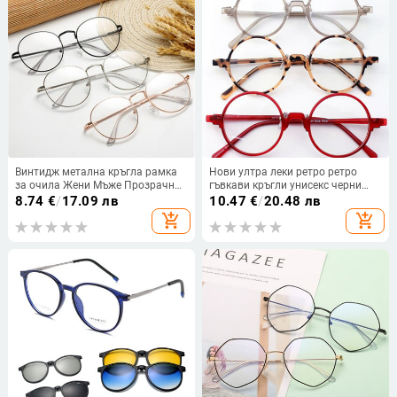
Винтидж метална кръгла рамка
Нови ултра леки ретро ретро
за очила Жени Мъже Прозрачни
гъвкави кръгли унисекс черни
лещи за пресбиопия Очила
кехлибарено сиви червени рамки
8.74
€
/
17.09 лв
10.47
€
/
20.48 лв
Очила за далекогледство Очила
за очила очила очила RX
add_shopping_cart
add_shopping_cart
Унисекс
prescription 3019