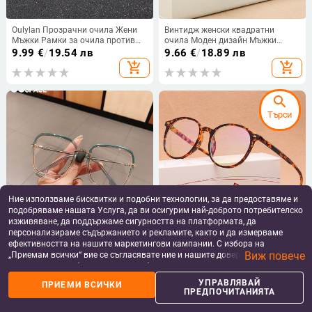
Oulylan Прозрачни очила Жени
Винтидж женски квадратни
Мъжки Рамки за очила против
очила Моден дизайн Мъжки
синя светлина Женски мъжки
очила за компютърни очила
9.99
€
/
19.54 лв
9.66
€
/
18.89 лв
компютърни очила Прозрачна
Оптична прозрачна рамка за
add_shopping_cart
add_shopping_cart
оптична рамка за късогледство
очила за късогледство
search
Търси
Ние използваме бисквитки и подобни технологии, за да предоставяме и
подобряваме нашата Услуга, да ви осигурим най-доброто потребителско
изживяване, да поддържаме сигурността на платформата, да
персонализираме съдържанието и рекламите, както и да измерваме
47455 Винтидж рамки за очила с
2022 Нови модни дамски очила
ефективността на нашите маркетингови кампании. С избора на
голям размер Квадратни мъжки
Ретро оптичен компютър Мъжки
Виж повече
дамски модни компютърни
очила Тенденция Универсална
„Приемам всички“ вие се съгласявате ние и нашите доверени партньори
11.55
€
/
22.59 лв
9.15
€
/
17.90 лв
очила
прозрачна кръгла рамка на
да съхраняваме бисквитки и подобни технологии на вашето устройство
add_shopping_cart
add_shopping_cart
очила
за рекламни и аналитични цели. Можете по всяко време да управлявате
УПРАВЛЯВАЙ
ПРИЕМИ ВСИЧКИ
своите предпочитания, като натиснете „Управлявай предпочитанията“.
ПРЕДПОЧИТАНИЯТА
За повече информация, моля, вижте нашата
Политика за защита на
данните
.