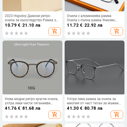
2023 Higodoy Дамски ретро
Очила с алуминиева рамка
очила за късогледство Рамка за
Очила с пълна рамка Унисекс
очила Мъжки квадратни оптични
Пружинни панти Оптични очила
10.79
€
/
21.10 лв
11.72
€
/
22.92 лв
прозрачни очила Рамка за очила
Ново пристигане Очила Горещи
add_shopping_cart
add_shopping_cart
Дамски очила Oculos
продажби
Нови модни ретро кръгли очила,
Ултра лека рамка за очила за
ултра леки чисти титаниеви
миопия от чист титан за мъжки
найлонови луксозни мъжки
бизнес ретро ежедневни
41.76
€
/
81.68 лв
41.30
€
/
80.78 лв
очила, оптична диоптрична
квадратни очила
add_shopping_cart
add_shopping_cart
рамка за очила 9704