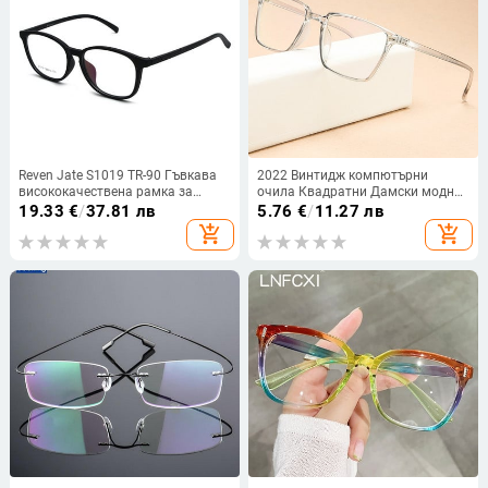
Reven Jate S1019 TR-90 Гъвкава
2022 Винтидж компютърни
висококачествена рамка за
очила Квадратни Дамски модни
очила с пълна рамка за мъже и
прозрачни очила Мъжки оптични
19.33
€
/
37.81 лв
5.76
€
/
11.27 лв
жени Оптична рамка за очила
късогледство Пластмасови
add_shopping_cart
add_shopping_cart
Очила
очила Рамка за очила