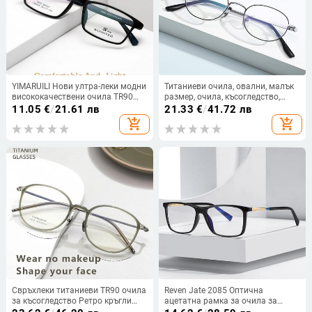
YIMARUILI Нови ултра-леки модни
Титаниеви очила, овални, малък
висококачествени очила TR90
размер, очила, късогледство,
Дамски ретро квадратни рамки
четене, анти синя светлина,
11.05
€
/
21.61 лв
21.33
€
/
41.72 лв
за оптични диоптрични очила
оптични мъже, жени, рецепта
add_shopping_cart
add_shopping_cart
Мъжки VB8004
Свръхлеки титаниеви TR90 очила
Reven Jate 2085 Оптична
за късогледство Ретро кръгли
ацетатна рамка за очила за
оптични диоптрични очила за
мъже или жени Очила с рецепта