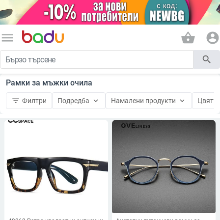
menu
shopping_basket
account_circle
search
Рамки за мъжки очила
filter_list
keyboard_arrow_down
keyboard_arrow_down
Филтри
Подредба
Намалени продукти
Цвят н