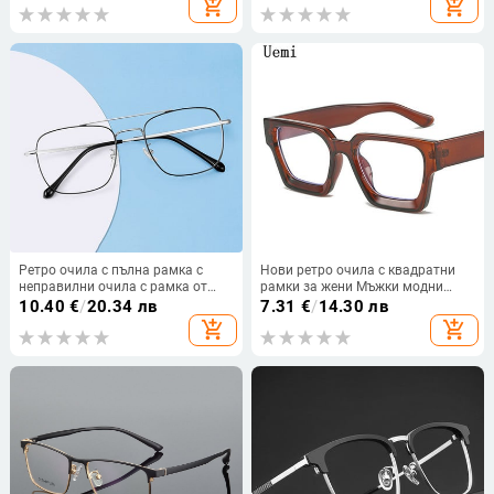
add_shopping_cart
add_shopping_cart
на очила
UV
Ретро очила с пълна рамка с
Нови ретро очила с квадратни
неправилни очила с рамка от
рамки за жени Мъжки модни
чист титан за унисекс очила за
обикновени прозрачни лещи
10.40
€
/
20.34 лв
7.31
€
/
14.30 лв
късогледство Горещи продавани
Висококачествени дизайнерски
add_shopping_cart
add_shopping_cart
ново пристигане
очила Ins Тенденционен продукт
Очила