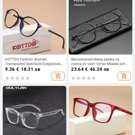
KOTTDO Fashion Women
Висококачествена рамка за
Transparent Spectacle Eyeglasses
очила от чист титан Мъжки ретро
Man Computer Glasses Frame Anti
кръгли очила с марков дизайн
9.36
€
/
18.31 лв
23.64
€
/
46.24 лв
Blue Optical Clear Lens Mtopia
Мъжки оптични диоптрични
add_shopping_cart
add_shopping_cart
Glasses
рамки за очила