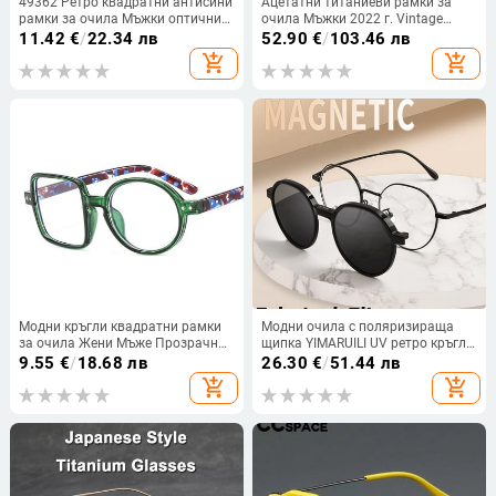
49362 Ретро квадратни антисини
Ацетатни титаниеви рамки за
рамки за очила Мъжки оптични
очила Мъжки 2022 г. Vintage
модни компютърни очила
Oversize Pilot Optical Prescription
11.42
€
/
22.34 лв
52.90
€
/
103.46 лв
Късогледство Очила Дамски
add_shopping_cart
add_shopping_cart
очила Очила
Модни кръгли квадратни рамки
Модни очила с поляризираща
за очила Жени Мъже Прозрачни
щипка YIMARUILI UV ретро кръгла
лещи Анти-синя светлина Очила
многофункционална оптична
9.55
€
/
18.68 лв
26.30
€
/
51.44 лв
Оптични очила Очила Забавни
диоптрична рамка за очила за
add_shopping_cart
add_shopping_cart
очила
мъже и жени