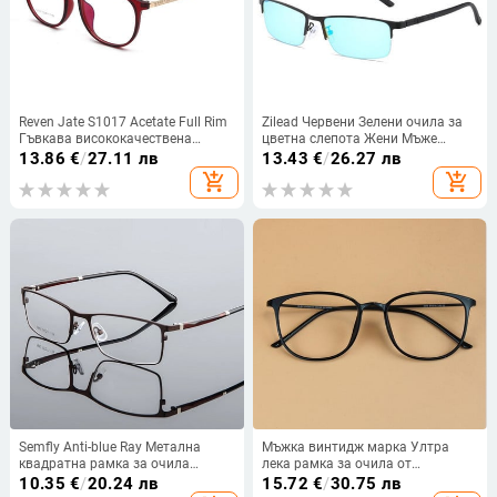
Reven Jate S1017 Acetate Full Rim
Zilead Червени Зелени очила за
Гъвкава висококачествена
цветна слепота Жени Мъже
рамка за очила за мъже и жени
Цветни слепи HD коригиращи
13.86
€
/
27.11 лв
13.43
€
/
26.27 лв
Оптична рамка за очила Очила
очила TR90 Frame Driver Glasses
add_shopping_cart
add_shopping_cart
For Daltonism
Semfly Anti-blue Ray Метална
Мъжка винтидж марка Ултра
квадратна рамка за очила
лека рамка за очила от
Класически модни очила с пълна
въглеродна стомана Дамска
10.35
€
/
20.24 лв
15.72
€
/
30.75 лв