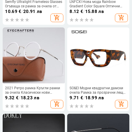
Semfly Ultralight Frameless Glasses
LNFCXI Нова мода Rainbow
Огъваща се рамка за очила от
Gradient Color Square Оптични
титаниева сплав
анти-сини очила Дамски ретро
10.69
€
/
20.91 лв
8.12
€
/
15.88 лв
Висококачествени супер
очила Женски очила Oculos
add_shopping_cart
add_shopping_cart
разтегливи очила с метални
рамки
2021 Ретро рамка Кръгли рамки
SO&EI Модни квадратни дамски
за очила Класически нови
очила Рамка за прозрачни лещи
винтидж оптични очила Мъже
Мъжки оптични сенки UV400
9.32
€
/
18.23 лв
9.71
€
/
18.99 лв
Жени Очила Прозрачни
Рамка за очила
add_shopping_cart
add_shopping_cart
аксесоари за лещи прозрачни