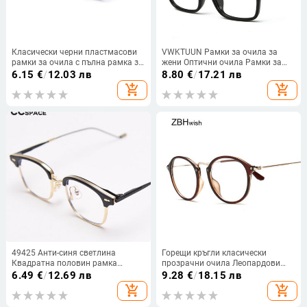
Класически черни пластмасови
VWKTUUN Рамки за очила за
рамки за очила с пълна рамка за
жени Оптични очила Рамки за
жени Мъжки рамки за очила с
късогледство Мъжки V лого
6.15
€
/
12.03 лв
8.80
€
/
17.21 лв
рецепта T9058
Обикновена стъклена цветна
add_shopping_cart
add_shopping_cart
рамка oculos Gafas de sol
49425 Анти-синя светлина
Горещи кръгли класически
Квадратна половин рамка
прозрачни очила Леопардови
Пластмасови титаниеви рамки
рамки Винтидж очила Жена Мъж
6.49
€
/
12.69 лв
9.28
€
/
18.15 лв
за очила Свръхлеки Мъже Жени
Оптични очила Прозрачни
add_shopping_cart
add_shopping_cart
Оптични модни компютърни
прозрачни очила Oculos
очила