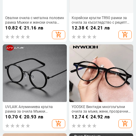
Овални очила с метална половин
Корейски кръгли TR90 рамки за
рамка Мъжки и женски очила
очила за късогледство с рецепта,
Рамка за очила за диоптрични
мъже жени пластмасови
10.82
€
/
21.16 лв
12.38
€
/
24.21 лв
лещи за четене на късогледство
титаниеви далекогледство
add_shopping_cart
add_shopping_cart
Прогресивни
оптични рамки за очила FK130
UVLAIK Алуминиева кръгла
YOOSKE Винтидж многоъгълни
рамка за очила Мъжки
очила за мъже, жени, прозрачни
персонализирани лещи за очила
рамки за очила, малки оптични
10.70
€
/
20.93 лв
12.74
€
/
24.92 лв
с рецепта за късогледство
очила, фалшиви очила
add_shopping_cart
add_shopping_cart
Дамски ретро метални очила със
синя светлина