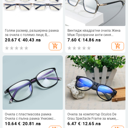
Голям размер, разширена рамка
Винтидж квадратни очила Жена
за очила с голямо лице, B,
Мъж Прозрачни анти синя
титаниева сплав, мъжки бизнес
светлина Компютърни очила
20.67
€
/
40.43 лв
7.60
€
/
14.86 лв
очила против синя светлина,
Прозрачни лещи Ретро метална
add_shopping_cart
add_shopping_cart
късогледство, рамка за очила за
рамка за очила Унисекс A5
мъже
Очила с пластмасова рамка
Очила за компютър Oculos De
Очила с пълна рамка Унисекс
Grau Spectacle Frame за мъже,
Очила против сини лъчи Очила
жени, прозрачни очила, синьо
10.64
€
/
20.81 лв
6.47
€
/
12.65 лв
за късогледство Ново пристигане
покритие, антирефлексно, анти