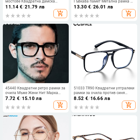
мостове Квадратна дамска
Гъвкава памет Метална рамка за
рамка за очила Модни
очила без рамки за оптична
11.14
€
/
21.79 лв
13.30
€
/
26.01 лв
прозрачни анти-Blu-Ray очила
рамка за очила oculos de grau
add_shopping_cart
add_shopping_cart
Мъжки Рамка с оптични ленти
TR90
45440 Квадратни ретро рамки за
51033 TR90 Квадратни ултралеки
очила Мъже Жени Нит Марка
рамки за очила против синя
Дизайнерски оптични очила
светлина Мъже Жени Оптични
7.72
€
/
15.10 лв
8.52
€
/
16.66 лв
Модни очила Компютърни очила
модни компютърни очила
add_shopping_cart
add_shopping_cart