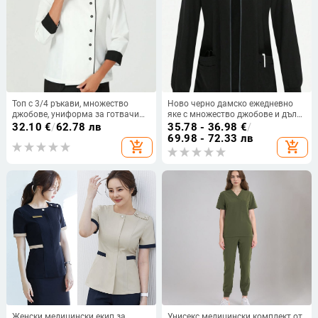
Топ с 3/4 ръкави, множество
Ново черно дамско ежедневно
джобове, униформа за готвачи
яке с множество джобове и дълъг
със стояща яка, полиестер
ръкав, работно облекло за
32.10
€
/
62.78 лв
35.78 - 36.98
€
/
козметичен салон, лабораторно
69.98 - 72.33 лв
add_shopping_cart
add_shopping_cart
яке за лекарска сестра
Женски медицински екип за
Унисекс медицински комплект от