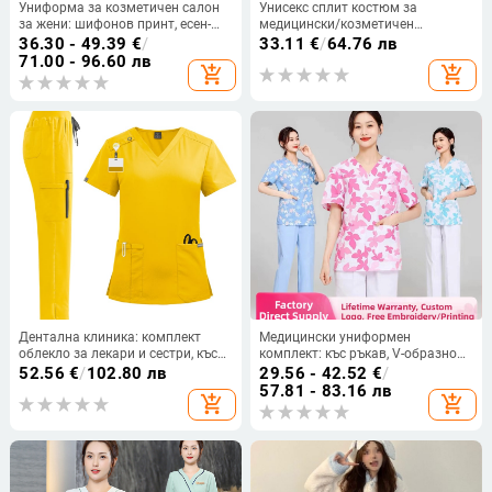
Униформа за козметичен салон
Унисекс сплит костюм за
за жени: шифонов принт, есен-
медицински/козметичен
зима, за педикюрист и масажист,
персонал, влагоотвличаща
36.30 - 49.39
€
/
33.11
€
/
64.76 лв
квадратно деколте, 3/4 ръкав,
полиестер-еластанова тъкан, къс
71.00 - 96.60 лв
add_shopping_cart
add_shopping_cart
полиестер 80–90%
ръкав
Дентална клиника: комплект
Медицински униформен
облекло за лекари и сестри, къс
комплект: къс ръкав, V-образно
ръкав, V‑образно деколте,
деколте, горна част и панталони
52.56
€
/
102.80 лв
29.56 - 42.52
€
/
горнище и панталони, полиестер/
в костюмен стил,
57.81 - 83.16 лв
add_shopping_cart
add_shopping_cart
еластан 72%/22%, четирисезонна
влагоотвеждаща полиестерно-
медицинска униформа
памучна смес, подходящ за
болници и козметични салони.