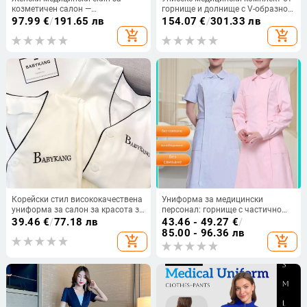
козметичен салон —
горнище и долнище с V-образно
влагоотводящ полиестер-
деколте, къси ръкави,
97.99
€
/
191.65 лв
154.07
€
/
301.33 лв
спандекс, къси ръкави, кръгло
четиристранно разтягане и
add_shopping_cart
add_shopping_cart
деколте, панталони
влагоотводящ полиестер-
еластан
Корейски стил висококачествена
Униформа за медицински
униформа за салон за красота за
персонал: горнище с частично
жени, със средно дълги ръкави,
копче, кръгло деколте, дълги
39.46
€
/
77.18 лв
43.46 - 49.27
€
/
облекло за специалисти по грижа
ръкави, зимна тясна кройка;
85.00 - 96.36 лв
add_shopping_cart
add_shopping_cart
за кожата и художници по
памук 90–95% за медицински
татуировка, есен-зима
персонал в дентални и
козметични клиники