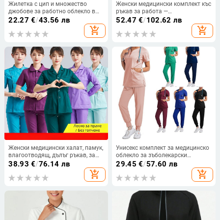
Жилетка с цип и множество
Женски медицински комплект къс
джобове за работно облекло в
ръкав за работа —
козметични и зоомагазини, без
влагоотвеждаща еластична
22.27
€
/
43.56 лв
52.47
€
/
102.62 лв
ръкави, влагоотводящ полиестер
материя (72% полиестер, 21%
add_shopping_cart
add_shopping_cart
със спандекс (90–95% полиестер,
вискоза, 7% еластан), лято 2024,
под 30% спандекс), дължина
работно облекло
Regular (50–65 cm)
Женски медицински халат, памук,
Унисекс комплект за медицинско
влагоотводящ, дълъг ръкав, за
облекло за зъболекарски
медицински заведения/бяла
кабинет: дишаща полиестер-
38.93
€
/
76.14 лв
29.45
€
/
57.60 лв
престилка, лято 2021
спандекс материя,
add_shopping_cart
add_shopping_cart
влагоотводящи свойства, къс
ръкав, полузатворена яка,
стандартна дължина