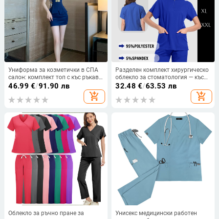
Униформа за козметички в СПА
Разделен комплект хирургическо
салон: комплект топ с къс ръкав
облекло за стоматология — къс
и пола, влагоотвеждаща материя
ръкав, тънък, унисекс,
46.99
€
/
91.90 лв
32.48
€
/
63.53 лв
полиестер-спандекс, за жените,
влагоотводящ полиестер за
add_shopping_cart
add_shopping_cart
летен модел 2022
медицински и козметични
процедури
Облекло за ръчно пране за
Унисекс медицински работен