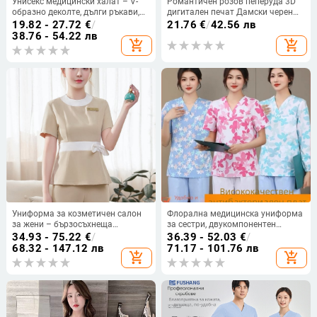
Унисекс медицински халат – V-
Романтичен розов пеперуда 3D
образно деколте, дълги ръкави,
дигитален печат Дамски черен
памук-полиестер смес (30-50%
универсален пуловер с V-образно
19.82 - 27.72
€
/
21.76
€
/
42.56 лв
памук, 50-70% полиестер),
деколте и къс ръкав, тениска за
38.76 - 54.22 лв
add_shopping_cart
add_shopping_cart
влагоотвеждащ
кърмене
Униформа за козметичен салон
Флорална медицинска униформа
за жени – бързосъхнеща
за сестри, двукомпонентен
материя, полиестер със спандекс,
комплект с дълъг ръкав, V-neck
34.93 - 75.22
€
/
36.39 - 52.03
€
/
къс ръкав, кръгла яка, панталони
деколте и еластични панталони,
68.32 - 147.12 лв
71.17 - 101.76 лв
add_shopping_cart
add_shopping_cart
влагоотводяща материя
полиестер/памук, подходяща за
болници, клиники и лаборатории