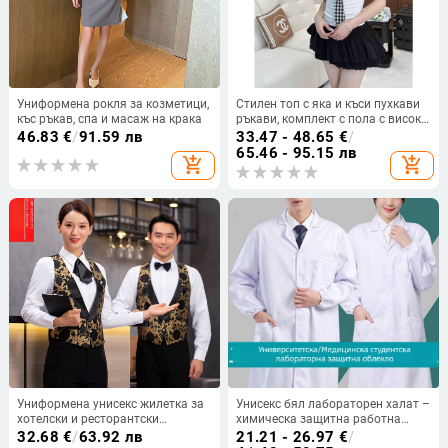
Униформена рокля за козметици,
Стилен топ с яка и къси пухкави
къс ръкав, спа и масаж на крака
ръкави, комплект с пола с висока
талия за работно облекло
46.83
€
/
91.59 лв
33.47 - 48.65
€
/
65.46 - 95.15 лв
add_shopping_cart
add_shopping_cart
Униформена унисекс жилетка за
Унисекс бял лабораторен халат –
хотелски и ресторантски
химическа защитна работна
персонал, за сервитьори, касиери
облекла, влагоотвеждащ памук-
32.68
€
/
63.92 лв
21.21 - 26.97
€
/