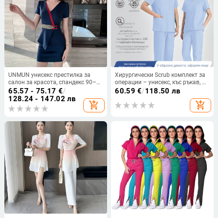
UNMUN унисекс престилка за
Хирургически Scrub комплект за
салон за красота, спандекс 90–
операции – унисекс, къс ръкав, V-
95%, антизамърсяваща и
образно деколте, 95% полиестер,
65.57 - 75.17
€
/
60.59
€
/
118.50 лв
дезинфекционна, пролет 2025
устойчив на киселини и основи,
128.24 - 147.02 лв
add_shopping_cart
add_shopping_cart
цял комплект