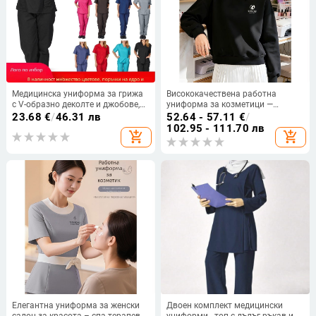
Медицинска униформа за грижа
Висококачествена работна
с V-образно деколте и джобове,
униформа за козметици —
кратки ръкави, панталони,
персонализиран суитшърт с лого
23.68
€
/
46.31 лв
52.64 - 57.11
€
/
дишащ полиестер-спандекс,
за маникюрни и козметични
102.95 - 111.70 лв
add_shopping_cart
add_shopping_cart
летен стил, състав 94% полиестер
салони, есенно-зимна версия,
и <30% спанде(кс)
дълъг ръкав и яка. Основна
материя: спандекс; съдържание
под 30%; дълги ръкави; пухена
яка; функция: антизамърсяване и
де
Елегантна униформа за женски
Двоен комплект медицински