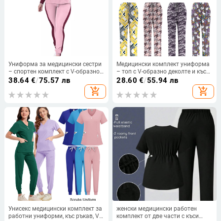
Униформа за медицински сестри
Медицински комплект униформа
– спортен комплект с V-образно
– топ с V-образно деколте и къс
деколте, влагоотвеждащ
ръкав + панталони, с принт,
38.64
€
/
75.57 лв
28.60
€
/
55.94 лв
полиестер, костюм за болници,
влагоотвеждащ полиестер-
add_shopping_cart
add_shopping_cart
клиники и козметични салони
спандекс
Унисекс медицински комплект за
женски медицински работен
работни униформи, къс ръкав, V-
комплект от две части с къси