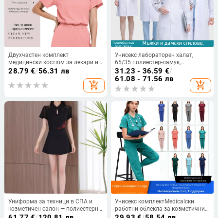
Двухчастен комплект
Унисекс лабораторен халат,
медицински костюм за лекари и
65/35 полиестер-памук,
медицински сестри – унисекс
влагоотвеждащ, дълъг модел,
28.79
€
/
56.31 лв
31.23 - 36.59
€
/
работно облекло за клиники,
редовни ръкави, яка тип костюм
61.08 - 71.56 лв
add_shopping_cart
add_shopping_cart
грижа за красотата и център за
грижи след раждане
Униформа за техници в СПА и
Унисекс комплектMedicalски
козметичен салон — полиестерна
работни облекла за козметични
материя, отвеждаща влагата, къс
салони и дентални клиники,
61.77
€
/
120.81 лв
29.93
€
/
58.54 лв