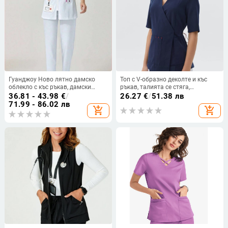
Гуанджоу Ново лятно дамско
Топ с V-образно деколте и къс
облекло с къс ръкав, дамски
ръкав, талията се стяга,
тънък моден комплект от две
мултиджобен дизайн; полиестер
36.81 - 43.98
€
/
26.27
€
/
51.38 лв
части, медицинско облекло,
с еластан, влагоотводяща
71.99 - 86.02 лв
add_shopping_cart
add_shopping_cart
специално работно облекло
материя; подходящ за
медицински униформи и салони
за красота