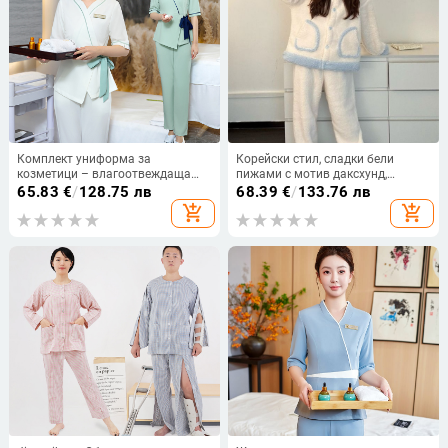
Комплект униформа за
Корейски стил, сладки бели
козметици – влагоотвеждаща
пижами с мотив даксхунд,
полиестер-еластан материя, топ с
подплатени с полар и дебел
65.83
€
/
128.75 лв
68.39
€
/
133.76 лв
V-образно деколте и полуръкав,
корално-флийсов материал,
add_shopping_cart
add_shopping_cart
панталони
дамски комплект за зимно
домашно облекло