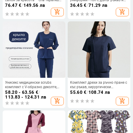
салон за красота – спа терапевт
униформи - топ с дълъг ръкав и
летен костюм 2025
панталони, влагоотвеждащ
76.47
€
/
149.56 лв
36.45
€
/
71.29 лв
полиестер/SPandex, женски,
add_shopping_cart
add_shopping_cart
кръгло деколте, редовна дължина
Унисекс медицински scrubs
Комплект дрехи за ръчно пране с
комплект с V-образно деколте,
къс ръкав, хирургически
полиестер/еластан,
полиестерни памучни дрехи,
58.20 - 63.56
€
/
55.60
€
/
108.74 лв
влагоотвеждаща материя, дълги
медицински грижи за домашни
113.83 - 124.31 лв
add_shopping_cart
add_shopping_cart
ръкави, Есен 2025
любимци, болнични работни
дрехи за козметични салони,
четки за ръце