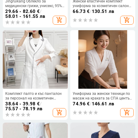
Jingruikang Облекло за
Женски еластичен комплект
медицински грижи, унисекс, 95%
униформа за козметичен салон
памук, раглан ръкав, кръгла яка,
за СПА и грижа за кожата, 3/4
29.66 - 82.60
€
/
66.73
€
/
130.51 лв
дължина 80–100 см, пролет/есен
ръкав, V-образно деколте,
58.01 - 161.55 лв
add_shopping_cart
add_shopping_cart
полиестер-спандекс (95%
полиестер, <30% спандекс),
маслоустойчива, панталони,
подходящ за пролет-есен,
дължина 50–65 см
Комплект палто и къс панталон
Униформа за женски техници по
за персонал на козметичен
масаж на краката за СПА център
салон, влагоотвеждащ
– бързосъхнеща полиестер/
38.64 - 39.98
€
/
74.96
€
/
146.61 лв
полиестер, ръкав 9/10, кръгло
еластан, горна част с 3/4 ръкави
75.57 - 78.19 лв
add_shopping_cart
add_shopping_cart
деколте, средна дължина
и полуотворена яка, панталони
капри