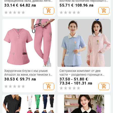
операционна зала, дамско лятно
костюм за болничен персонал с
тънко работно облекло за
къс ръкав и V-образно деколте,
33.14
€
/
64.82 лв
55.71
€
/
108.96 лв
зъболекари, дрехи за медицински
влагоотводяща полиестер/
add_shopping_cart
add_shopping_cart
сестри, комбинезон, хирургическо
еластан материя
облекло от полиамид
Хирургични блузи с къс ръкав
Сестрински комплект от две
Amazon за жени, къси тениски за
части – разделено горнище и
медицински сестри и хирурзи,
долнище, къс ръкав, кръгло
30.53
€
/
59.71 лв
37.50 - 51.80
€
/
изолационни престилки за
деколте, влагоотвеждаща памук-
73.34 - 101.31 лв
add_shopping_cart
add_shopping_cart
медицински специалисти
полиестер смес (Памук 30–50%,
Полиестер 50–70%; Редовни
ръкави; Стандартна дължина)