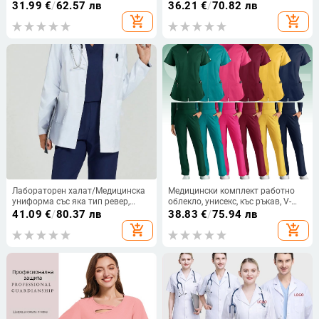
образно деколте, панталони,
ръкави, V‑образно деколте,
31.99
€
/
62.57 лв
36.21
€
/
70.82 лв
влагопоглъщаща бързосъхнеща
антистатична материя
add_shopping_cart
add_shopping_cart
полиестер-еластан смес
полиестер-спандекс (90–95%), за
лято и есен.
Лабораторен халат/Медицинска
Медицински комплект работно
униформа със яка тип ревер,
облекло, унисекс, къс ръкав, V-
дълги ръкави, много джобове,
образно деколте, топ и
41.09
€
/
80.37 лв
38.83
€
/
75.94 лв
влагоотводящ полиестер
панталони, влагоотвеждаща
add_shopping_cart
add_shopping_cart
материя полиестер-еластан