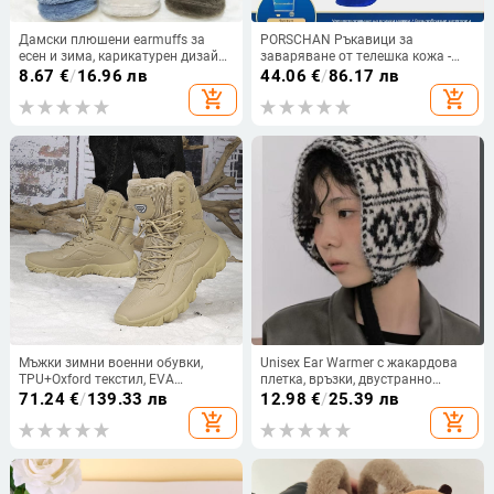
Дамски плюшени earmuffs за
PORSCHAN Ръкавици за
есен и зима, карикатурен дизайн,
заваряване от телешка кожа -
топлина и защита на ушите за
Материал: телешка кожа;
8.67
€
/
16.96 лв
44.06
€
/
86.17 лв
възрастни, външна употреба
Функция: заваряване;
add_shopping_cart
add_shopping_cart
Приложение: лична защита
Мъжки зимни военни обувки,
Unisex Ear Warmer с жакардова
TPU+Oxford текстил, EVA
плетка, връзки, двустранно
подметка, M2489, за възрастни
носене, зима 2025
71.24
€
/
139.33 лв
12.98
€
/
25.39 лв
мъже
add_shopping_cart
add_shopping_cart