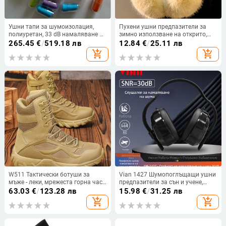
Ушни тапи за шумоизолация,
Пухени ушни предпазители за
полиуретан, 33 dB намаляване на
зимно използване на открито,
шума, CE EN 352-2, SNR 35
модел с карикатурен принт,
265.45
€
/
519.18 лв
12.84
€
/
25.11 лв
сгъваеми, запазват топлината
add_shopping_cart
add_shopping_cart
W511 Тактически ботуши за
Vian 1427 Шумопоглъщащи ушни
мъже - леки, мрежеста горна част
предпазители за сън и учене,
+ кожа, за планински туризъм и
индустриално ниво на
63.03
€
/
123.28 лв
15.98
€
/
31.25 лв
пустиня
шумозаглушаване
add_shopping_cart
add_shopping_cart