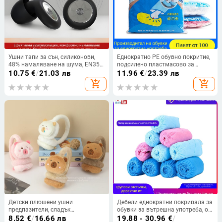
Ушни тапи за сън, силиконови,
Еднократно PE обувно покритие,
48% намаляване на шума, EN352-
подсилено пластмасово за
2, за сън и работа
вътрешна употреба,
10.75
€
/
21.03 лв
11.96
€
/
23.39 лв
прахозащита и водоустойчивост,
add_shopping_cart
add_shopping_cart
модел lwxt101
Детски плюшени ушни
Дебели еднократни покривала за
предпазители, сладък
обувки за вътрешна употреба, от
карикатурен стил, зимни ушни
нетъкан текстил, синьо,
8.52
€
/
16.66 лв
19.88 - 30.96
€
/