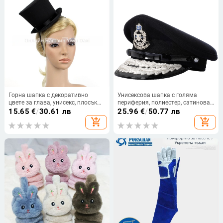
Горна шапка с декоративно
Унисексова шапка с голяма
цвете за глава, унисекс, плосък
периферия, полиестер, сатинова
връх, къса козирка, пластмаса
тъкан, бродирана, военен стил
15.65
€
/
30.61 лв
25.96
€
/
50.77 лв
add_shopping_cart
add_shopping_cart