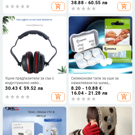
топлинни защити за външни
прахозащитни
38.88 - 60.55 лв
add_shopping_cart
add_shopping_cart
условия
Ушни предпазители за сън с
Силиконови тапи за уши за
индустриално ниво
намаляване на шума,
шумопотискане и монтаж върху
водоустойчиви, за общежитие,
30.43
€
/
59.52 лв
8.20 - 10.88
€
/
глава
подходящи за плуване и
16.04 - 21.28 лв
add_shopping_cart
add_shopping_cart
пътуване