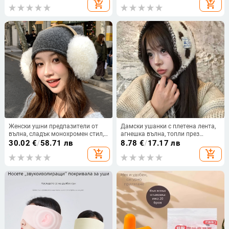
add_shopping_cart
add_shopping_cart
влагоотводящи свойства, къс
ръкав, полузатворена яка,
стандартна дължина
Женски ушни предпазители от
Дамски ушанки с плетена лента,
вълна, сладък монохромен стил,
агнешка вълна, топли през
сгъваеми и ветроустойчиви
зимата и есента
30.02
€
/
58.71 лв
8.78
€
/
17.17 лв
add_shopping_cart
add_shopping_cart