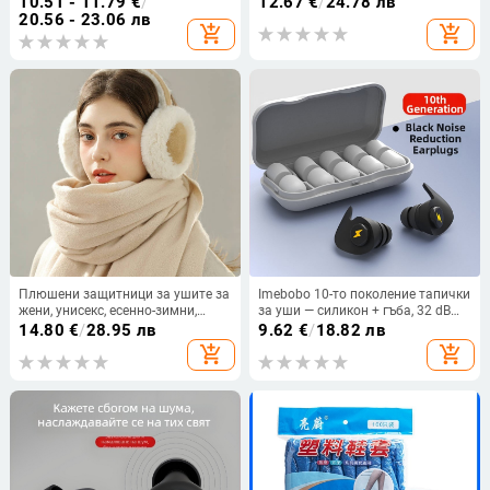
10.51 - 11.79
€
/
12.67
€
/
24.78 лв
за сън, офис и общежитие
за открито, възрастни
20.56 - 23.06 лв
add_shopping_cart
add_shopping_cart
Плюшени защитници за ушите за
Imebobo 10-то поколение тапички
жени, унисекс, есенно-зимни,
за уши — силикон + гъба, 32 dB
монохромен дизайн, запазват
NRR, за сън, шумопотискане,
14.80
€
/
28.95 лв
9.62
€
/
18.82 лв
топлината
анти-хъркане
add_shopping_cart
add_shopping_cart