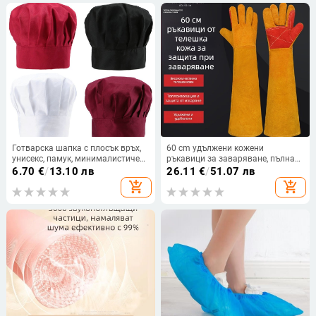
Готварска шапка с плосък връх,
60 cm удължени кожени
унисекс, памук, минималистичен
ръкавици за заваряване, пълна
стил, без козирка (Пролет 2024)
кожа, устойчиви на износване,
6.70
€
/
13.10 лв
26.11
€
/
51.07 лв
против изгаряния и срещу
add_shopping_cart
add_shopping_cart
заваръчен шлак