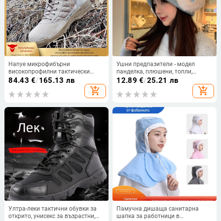
Hanye микрофибърни
Ушни предпазители - модел
високопрофилни тактически
панделка, плюшени, топли,
ботуши за възрастни, унисекс,
унисекс, за възрастни
84.43
€
/
165.13 лв
12.89
€
/
25.21 лв
пустинни тактически обувки за
add_shopping_cart
add_shopping_cart
туризъм
Ултра-леки тактични обувки за
Памучна дишаща санитарна
открито, унисекс за възрастни,
шапка за работници в