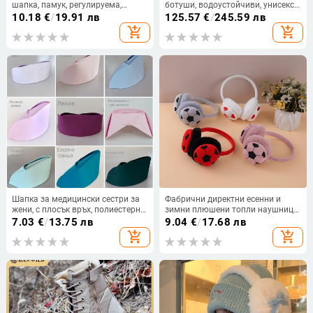
шапка, памук, регулируема,
ботуши, водоустойчиви, унисекс
плосък връх, голям козир
за възрастни, код Jgi4q4wj,
10.18
€
/
19.91 лв
125.57
€
/
245.59 лв
марка 5399
add_shopping_cart
add_shopping_cart
Шапка за медицински сестри за
Фабрични директни есенни и
жени, с плосък връх, полиестерно-
зимни плюшени топли наушници,
памучна смес, едноцветен
модни тенденции, наушници,
7.03
€
/
13.75 лв
9.04
€
/
17.68 лв
дизайн, болничен стил
слушалки за защита от студ,
add_shopping_cart
add_shopping_cart
футбол, Joker