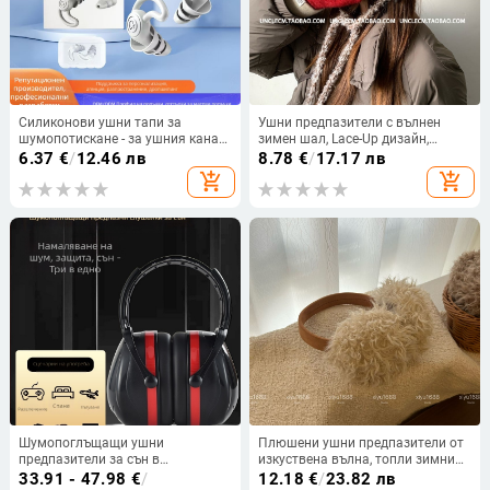
Силиконови ушни тапи за
Ушни предпазители с вълнен
шумопотискане - за ушния канал,
зимен шал, Lace-Up дизайн,
водоустойчиви, NRR 35
полка-дот шарка, монохромни, за
6.37
€
/
12.46 лв
8.78
€
/
17.17 лв
външни условия
add_shopping_cart
add_shopping_cart
Шумопоглъщащи ушни
Плюшени ушни предпазители от
предпазители за сън в
изкуствена вълна, топли зимни
общежитие, материал: копринено
аксесоари, унисекс
33.91 - 47.98
€
/
12.18
€
/
23.82 лв