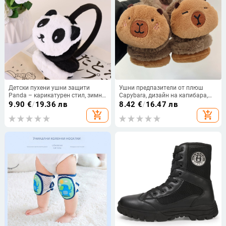
Детски пухени ушни защити
Ушни предпазители от плюш
Panda – карикатурен стил, зимно
Capybara, дизайн на капибара,
топло
сладък карикатурен стил, унисекс
9.90
€
/
19.36 лв
8.42
€
/
16.47 лв
за възрастни, зимна топлина
add_shopping_cart
add_shopping_cart