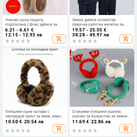
Унисекс ушна защита,
Зимна дебела полиестер-
подплатена с флис, дебела за
памучна работна жилетка за
зимно колоездене
фабрика; тегло 0,9 кг; материал:
6.21 - 6.61
€
/
19.57 - 25.55
€
/
полиестер-памук; без ръкави
12.15 - 12.93 лв
38.28 - 49.97 лв
add_shopping_cart
add_shopping_cart
Плюшени ушни калъфи с
Сгъваеми плюшени ушанки,
леопардов принт за жени, зимна
унисекс за възрастни, за зимния
топлина и защита на ушите
сезон, за открито, едноцветни
10.50
€
/
20.54 лв
11.69
€
/
22.86 лв
add_shopping_cart
add_shopping_cart