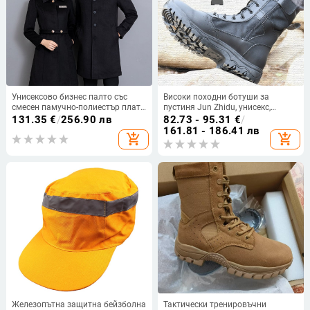
Унисексово бизнес палто със
Високи походни ботуши за
смесен памучно-полиестър плат,
пустиня Jun Zhidu, унисекс,
влагоотводяща функция, средна
полиестер, тактически обувки за
131.35
€
/
256.90 лв
82.73 - 95.31
€
/
дължина, тънък силует, за хотел и
походи
161.81 - 186.41 лв
add_shopping_cart
add_shopping_cart
офис, есен-зима-пролет
Железопътна защитна бейзболна
Тактически тренировъчни