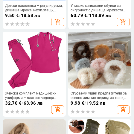
Детски наколенки – регулируеми,
Унисекс канвасови обувки за
дишаща мрежа, нехлъзгащи,
сигурност с дишаща мрежеста
защита за лактите, найлонов
горна част, закръглен нос, среден
9.50
€
/
18.58 лв
60.79
€
/
118.89 лв
плат
ток — Feet of Yu
add_shopping_cart
add_shopping_cart
Женски комплект медицински
Сгъваеми ушни предпазители за
униформи – влагоотводяща
есенно-зимния период за жени,
полиестер-еластан материя, къс
семпъл плюшен дизайн, топли
32.70
€
/
63.96 лв
9.98
€
/
19.52 лв
ръкав, стоящ яка, горнище и
ушни защити
add_shopping_cart
add_shopping_cart
панталон