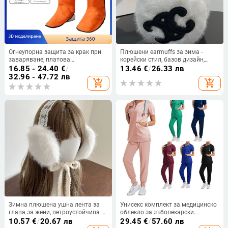
Огнеупорна защита за крак при
Плюшени earmuffs за зима -
заваряване, платова
корейски стил, базов дизайн,
конструкция, за
унисекс за възрастни, външна
16.85 - 24.40
€
/
13.46
€
/
26.33 лв
електрозаваряване
употреба, топло покритие за
32.96 - 47.72 лв
add_shopping_cart
add_shopping_cart
ушите
Зимна плюшена ушна лента за
Унисекс комплект за медицинско
глава за жени, ветроустойчива и
облекло за зъболекарски
сгъваема, JK стил
кабинет: дишаща полиестер-
10.57
€
/
20.67 лв
29.45
€
/
57.60 лв
спандекс материя,