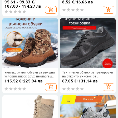
водоустойчива материя,
хранително-вкусовата индустрия,
95.61 - 99.33
€
/
8.52
€
/
16.66 лв
подходящи за бягане, екстремни
прахоустойчива, шапка с плосък
187.00 - 194.27 лв
add_shopping_cart
add_shopping_cart
предизвикателства, походи и
връх и бродирано лого
къмпинг
Унисекс зимни обувки за външни
Тактически обувки за тренировки
условия, висок връх, нехлъзгаща
на открито, унисекс, за
се дебела подметка, полиестерна
възрастни, военен стил
115.52
€
/
225.94 лв
67.05
€
/
131.14 лв
материя, изолирани за студено
add_shopping_cart
add_shopping_cart
време, подходящи за планински
походи и зимни спортове