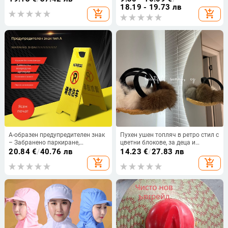
магазини за медицинска
за лого
18.19 - 19.73 лв
add_shopping_cart
add_shopping_cart
санитария, дрехи за миене на
ръце, памучни дрехи за грижа за
кожата, дамски блузи с къс
ръкав, дропшипинг
A-образен предупредителен знак
Пухен ушен топляч в ретро стил с
– Забранено паркиране,
цветни блокове, за деца и
предупреждение за хлъзгав под
възрастни
20.84
€
/
40.76 лв
14.23
€
/
27.83 лв
add_shopping_cart
add_shopping_cart