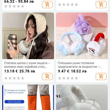
цвете, нормални характеристики
66.32 - 93.84 лв
add_shopping_cart
add_shopping_cart
Плетена шапка с ушни защити –
Плюшени ушни топлинни
вълнена смес, корейски стил,
предпазители за възрастни –
едноцветна, топла за зимата
унисекс, зима/есен, поддържат
13.18
€
/
25.78 лв
9.47
€
/
18.52 лв
топлината, за ежедневна
add_shopping_cart
add_shopping_cart
употреба