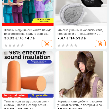
Женски медицински халат, памук,
Унисекс ушанки в корейски стил,
влагоотводящ, дълъг ръкав, за
подплатени с плюш, дебели и
медицински заведения/бяла
топли, монохромен дизайн, за
38.93
€
/
76.14 лв
7.47
€
/
14.61 лв
престилка, лято 2021
зимни условия на открито
add_shopping_cart
add_shopping_cart
Тапи за уши за шумоизолация –
Корейски стил дебели плюшени
силикон, марка Lichang, серия
ушанки за жени, с презрамка за
шумоизолационни тапи за уши,
уши, зимна топлина, полиестер,