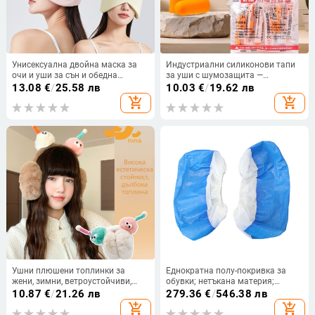
Унисексуална двойна маска за
Индустриални силиконови тапи
очи и уши за сън и обедна
за уши с шумозащита —
почивка, затъмняване и
шумопонижение до 29 dB,
13.08
€
/
25.58 лв
10.03
€
/
19.62 лв
шумоизолация, защита на очите,
материал: TPR силикон, пране
add_shopping_cart
add_shopping_cart
включени ушни тапи
Ушни плюшени топлинки за
Еднократна полу-покривка за
жени, зимни, ветроустойчиви,
обувки; нетъкана материя;
карикатурен принт, мил стил
пластмасово покритие PP+CPE;
10.87
€
/
21.26 лв
279.36
€
/
546.38 лв
подходяща за красота, фабрики,
add_shopping_cart
add_shopping_cart
хранително-вкусовата индустрия