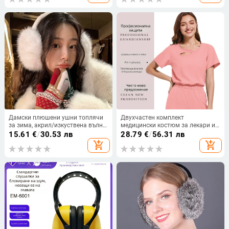
и обществени места
Дамски плюшени ушни топлячи
Двухчастен комплект
за зима, акрил/изкуствена вълна,
медицински костюм за лекари и
стил Basic/Versatile, монохромен
медицински сестри – унисекс
15.61
€
/
30.53 лв
28.79
€
/
56.31 лв
модел
работно облекло за клиники,
add_shopping_cart
add_shopping_cart
грижа за красотата и център за
грижи след раждане