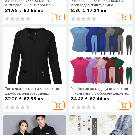
Защитни обувки за работа,
Ушни предпазители от кожа с
антиударни и антипробивни,
леопардов принт, зимна
изолирани, велурена кожа, модел
термална защита, унисекс, за
31.98
€
/
62.55 лв
8.80
€
/
17.21 лв
3022
външно ползване
add_shopping_cart
add_shopping_cart
Топ с дълъг ръкав и множество
Униформа за медицински сестри
джобове, влагоотводящ
– комплект с V-образно деколте,
полиестер, медицинско/работно
полиестер/SPandex,
32.20
€
/
62.98 лв
34.48
€
/
67.44 лв
облекло
влагоотвеждаща материя,
add_shopping_cart
add_shopping_cart
панталони, за лято, пролет и есен