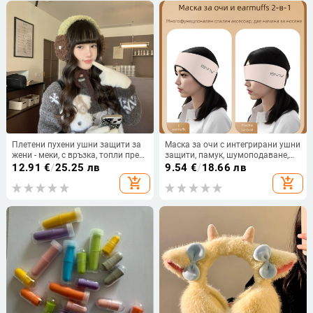
Плетени пухени ушни защити за
Маска за очи с интегрирани ушни
жени - меки, с връзка, топли през
защити, памук, шумоподаване,
зимата (Материал: акрил/
дишаща, блокира светлината
12.91
€
/
25.25 лв
9.54
€
/
18.66 лв
изкуствена вълна; Стил: базов;
add_shopping_cart
add_shopping_cart
Сезон: зима; Пол: жена)