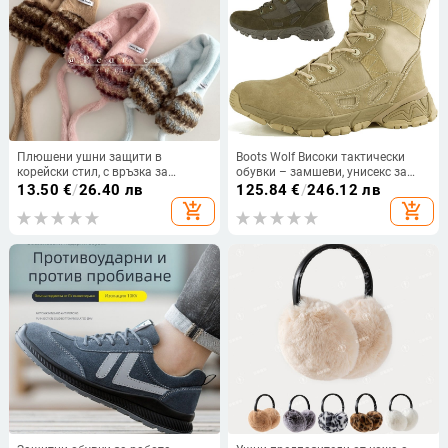
Плюшени ушни защити в
Boots Wolf Високи тактически
корейски стил, с връзка за
обувки – замшеви, унисекс за
пристягане, топли за студено
възрастни, за открити условия,
13.50
€
/
26.40 лв
125.84
€
/
246.12 лв
време, за жените
походи, катерене и самозащита
add_shopping_cart
add_shopping_cart