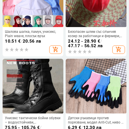
Шалова шапка, памук, унисекс,
Безопасен шлем със слънчев
Plain weave, плосък връх
козир за работници и фермери,
широк козир, открит връх, лятна
10.51
€
/
20.56 лв
24.12 - 28.90
€
/
шапка
47.17 - 56.52 лв
add_shopping_cart
add_shopping_cart
Унисекс тактически бойни обувки
Детски ръкавици против
– водоустойчиви,
порязване, модел Anti-Cut, ниво 5
износоустойчиви, против
безопасност, нейлон, нейлонова
75.95 - 105.76
€
/
6.29
€
/
12.30 лв