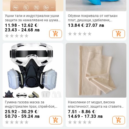
Ушни тапи и индустриални ушни
Обувни покривала от нетъкан
защити за намаляване на шума,
плат, дишащи, удебелени,
унисекс
антихлъзгащи, еднократни, за
11.98 - 12.62
€
/
13.84
€
/
27.07 лв
обработка на храни, код
23.43 - 24.68 лв
add_shopping_cart
add_shopping_cart
yc526527
Гумена газова маска за
Наколенки от модал, висока
индустриален прах, спрей-боя,
еластичност, защита на ставите
пестициди и химически
— за възрастни, целогодишни
25.92 - 30.29
€
/
7.51 - 8.86
€
/
изпарения
50.70 - 59.24 лв
14.69 - 17.33 лв
add_shopping_cart
add_shopping_cart