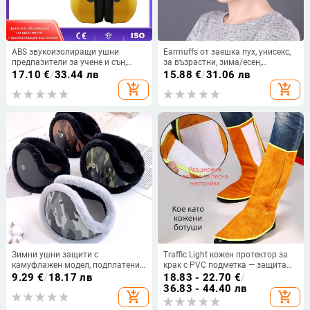
ABS звукоизолиращи ушни
Earmuffs от заешка пух, унисекс,
предпазители за учене и сън,
за възрастни, зима/есен,
глава-обхващащ дизайн,
едноцветни
17.10
€
/
33.44 лв
15.88
€
/
31.06 лв
подплата от спонг, EM-6001, 27dB
add_shopping_cart
add_shopping_cart
SNR / 30dB NNR
Зимни ушни защити с
Traffic Light кожен протектор за
камуфлажен модел, подплатени с
крак с PVC подметка — защита
плюш и удебелена конструкция,
при заваряване
9.29
€
/
18.17 лв
18.83 - 22.70
€
/
за пътувания на открито и
36.83 - 44.40 лв
add_shopping_cart
add_shopping_cart
колоездене