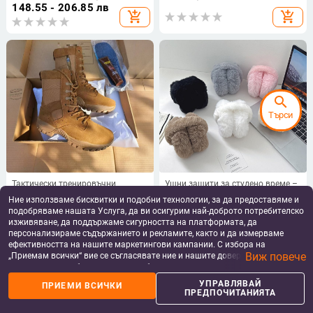
пробиване, високи горнища, за
подплата
148.55 - 206.85 лв
add_shopping_cart
add_shopping_cart
възрастни – за туризъм,
колоездене, стрелба и бойни
изкуства
search
Търси
Тактически тренировъчни
Ушни защити за студено време –
ботуши, високи, водоустойчиви,
унисекс, вълнени, основен
Ние използваме бисквитки и подобни технологии, за да предоставяме и
пробивоустойчиви, издръжливи,
минималистичен стил,
134.61
€
/
263.27 лв
10.45 - 10.65
€
/
подобряваме нашата Услуга, да ви осигурим най-доброто потребителско
пустинни външни ботуши,
едноцветни, топли за зима, за
20.44 - 20.83 лв
изживяване, да поддържаме сигурността на платформата, да
add_shopping_cart
add_shopping_cart
унисекс
възрастни
персонализираме съдържанието и рекламите, както и да измерваме
ефективността на нашите маркетингови кампании. С избора на
Виж повече
„Приемам всички“ вие се съгласявате ние и нашите доверени партньори
да съхраняваме бисквитки и подобни технологии на вашето устройство
за рекламни и аналитични цели. Можете по всяко време да управлявате
УПРАВЛЯВАЙ
ПРИЕМИ ВСИЧКИ
home
apps
shopping_basket
person
своите предпочитания, като натиснете „Управлявай предпочитанията“.
ПРЕДПОЧИТАНИЯТА
За повече информация, моля, вижте нашата
Политика за защита на
Начало
Категории
Кошница
Профил
данните
.