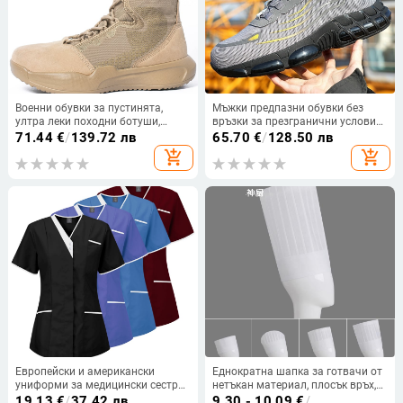
Военни обувки за пустинята,
Мъжки предпазни обувки без
ултра леки походни ботуши,
връзки за презгранични условия,
микрофибър, унисекс за
лениво въртящи се предпазни
71.44
€
/
139.72 лв
65.70
€
/
128.50 лв
възрастни, за други условия,
обувки с копчета, устойчиви на
add_shopping_cart
add_shopping_cart
модел 2025
износване обувки, леки
предпазни обувки с плетена
подметка
Европейски и американски
Еднократна шапка за готвачи от
униформи за медицински сестри,
нетъкан материал, плосък връх,
униформи за персонала в
монохромен принт, възможност
19.13
€
/
37.42 лв
9.30 - 10.09
€
/