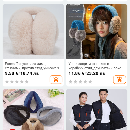
Earmuffs пухени за зима,
Ушни защити от плюш в
сгъваеми, против студ, унисекс за
корейски стил, двуцветен блоков
възрастни
дизайн, за жени, зимна топлина и
9.58
€
/
18.74 лв
11.86
€
/
23.20 лв
защита от студ, за колоездене, с
add_shopping_cart
add_shopping_cart
връзки