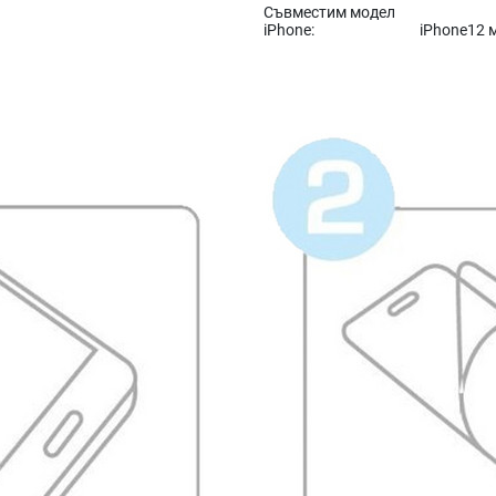
Съвместим модел
iPhone:
iPhone12 