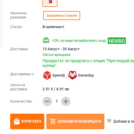
Налични
Закалено стъкло
размери:
Статус:
В наличност
redeem
NEWBG
-10% за нови потребители с код:
Доставка:
13 Август - 20 Август
Лесно връщане
Продуктът се предлага с опция "Прегледай п
купиш".
Доставяме с:
Speedy
Sameday
,
Цена на
доставка:
2.51
€
/
4.91
лв
remove
add
Количество:
1
local_mall
add_shopping_cart
favorite
Добави в 
КУПИ СЕГА
ДОБАВИ В КОШНИЦАТА