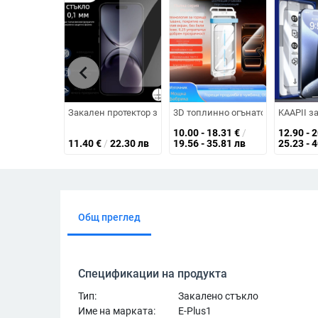
chevron_left
Закален протектор за екран за iPhone 16 Pro, ултра тънъ
3D топлинно огънато закалено ст
KAAPII з
10.00 - 18.31
€
/
12.90 - 
11.40
€
/
22.30 лв
19.56 - 35.81 лв
25.23 - 
Общ преглед
Спецификации на продукта
Тип:
Закалено стъкло
Име на марката:
E-Plus1