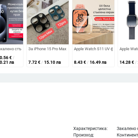
к, HD прозрачен, преден протектор, прахоустойчив, анти отпечатък, удар
ъкло с пълно лепило за iPhone 17 Pro Max, съвместимо с iPhone 16Pm/15
акалено стъкло за iPhone 13 Pro Max – предна защита, HD яснота, анти‑P
За iPhone 15 Pro Max метален филм за защита на обектива
Apple Watch S11 UV филм за защит
Apple Wat
20.56
€
/
40.21 лв
7.72
€
/
15.10 лв
8.43
€
/
16.49 лв
14.28
€
/
Характеристика:
Закалено 
Произход:
Континент