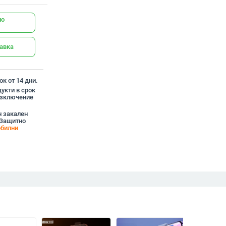
но
тавка
к от 14 дни.
укти в срок
 изключение
н закален
" Защитно
обилни