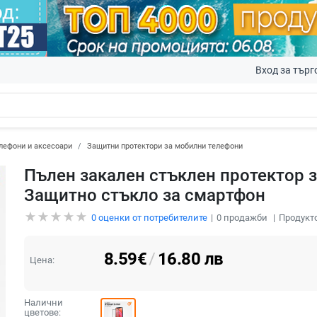
Вход за търг
лефони и аксесоари
Защитни протектори за мобилни телефони
Пълен закален стъклен протектор за
Защитно стъкло за смартфон
0
оценки от потребителите
0
продажби
Продукто
8.59
€
/
16.80
лв
Цена:
Налични
цветове: