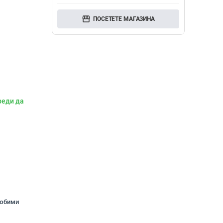
storefront
ПОСЕТЕТЕ МАГАЗИНА
реди да
любими