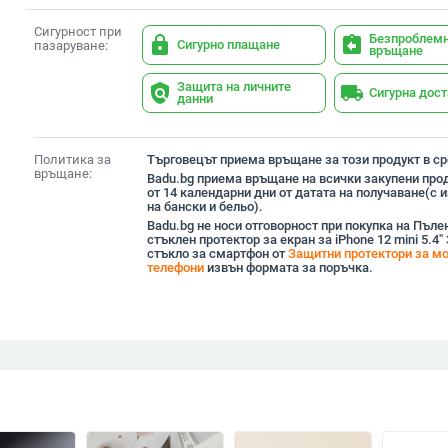
Сигурност при
Безпроблем
lock
assignment_return
Сигурно плащане
пазаруване:
връщане
Защита на личните
policy
local_shipping
Сигурна дос
данни
Политика за
Търговецът приема връщане за този продукт в сро
връщане:
Badu.bg приема връщане на всички закупени прод
от 14 календарни дни от датата на получаване(с
на бански и бельо).
Badu.bg не носи отговорност при покупка на Пъле
стъклен протектор за екран за iPhone 12 mini 5.4
стъкло за смартфон от
Защитни протектори за м
телефони
извън формата за поръчка.