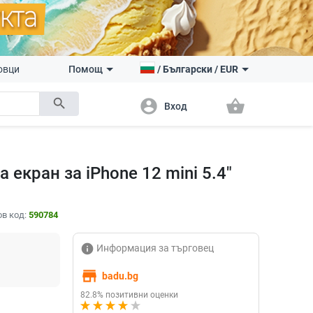
овци
Помощ
/
Български
/
EUR
search
account_circle
shopping_basket
Вход
 екран за iPhone 12 mini 5.4"
в код:
590784
info
Информация за търговец
store
badu.bg
82.8% позитивни оценки