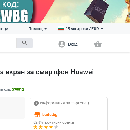
овци
Помощ
/
Български
/
EUR
search
account_circle
shopping_basket
Вход
а екран за смартфон Huawei
в код:
590812
info
Информация за търговец
store
badu.bg
82.8% позитивни оценки