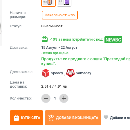
Налични
Закалено стъкло
размери:
Статус:
В наличност
redeem
NEWBG
-10% за нови потребители с код:
Доставка:
15 Август - 22 Август
Лесно връщане
Продуктът се предлага с опция "Прегледай п
купиш".
Доставяме с:
Speedy
Sameday
,
Цена на
доставка:
2.51
€
/
4.91
лв
remove
add
Количество:
1
local_mall
add_shopping_cart
favorite
Добави в 
КУПИ СЕГА
ДОБАВИ В КОШНИЦАТА