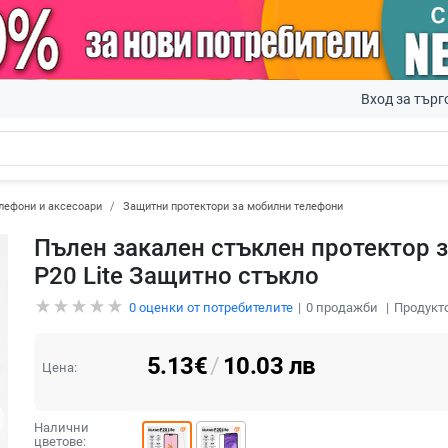
Вход за търг
лефони и аксесоари
Защитни протектори за мобилни телефони
Пълен закален стъклен протектор з
P20 Lite Защитно стъкло
0
оценки от потребителите
0
продажби
Продукто
5.13
€
/
10.03
лв
Цена:
Налични
цветове: