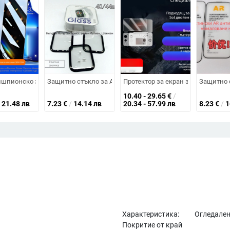
телност – 3D извивка, пълно залепване
р за iPhone 14 Pro Max, закалено стъкло, преден екран, пълен дисплей, 
ишпионско защитно стъкло за iPhone 16 Pro и 15 Pro – пълен дисплей, м
Защитно стъкло за Apple Watch Series 6, 3D извита пред
Протектор за екран за Ayn Thor д
Защитно с
10.40 - 29.65
€
/
21.48 лв
7.23
€
/
14.14 лв
20.34 - 57.99 лв
8.23
€
/
1
Характеристика:
Огледале
Покритие от край