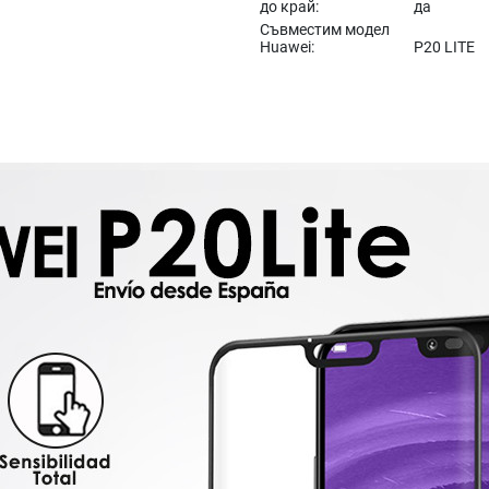
до край:
да
Съвместим модел
Huawei:
P20 LITE