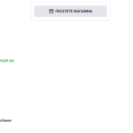
storefront
ПОСЕТЕТЕ МАГАЗИНА
реди да
любими