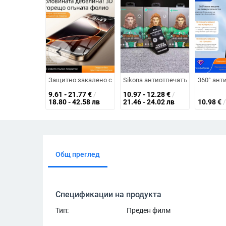
chevron_left
Защитно закалено стъкло за iPhone 16 Pro Max с повери
Sikona антиотпечатъчен протекто
360° ант
9.61 - 21.77
€
/
10.97 - 12.28
€
/
18.80 - 42.58 лв
21.46 - 24.02 лв
10.98
€
/
Общ преглед
Спецификации на продукта
Тип:
Преден филм