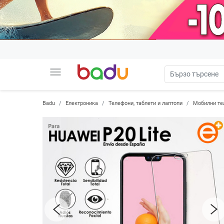
menu
Badu
Електроника
Телефони, таблети и лаптопи
Мобилни те