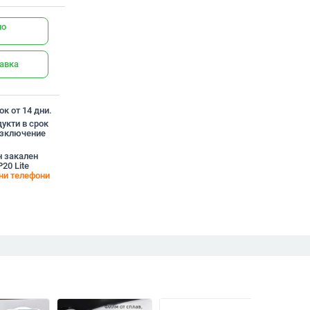
но
тавка
к от 14 дни.
укти в срок
 изключение
н закален
20 Lite
ни телефони