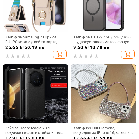
Калъф за Samsung Z Flip7 от
Калъф за Galaxy A56 / A26 / A36
PU+PC кожа с джоб за карта,
– удароустойчив матов корпус
пръстен за държане, еластичен
от PC+TPU с текстура на кожа
25.66
€
/
50.19 лв
9.60
€
/
18.78 лв
държач за карти и кръстосана
add_shopping_cart
add_shopping_cart
презрамка
Кейс за Honor Magic V3 с
Калъф Ins Full Diamond,
подвижен екран и стойка – пълна
подходящ за iPhone 16, за жени с
защита, удароустойчив, против
14-инчова личност, огледална
17.91
€
/
35.03 лв
17.66
€
/
34.54 лв