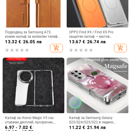
Подходящ за Samsung A73,
OPPO Find X9 / Find X9 Pro
кожен калъф за мобилен телефон
защитен калъф — матов
A36/A16, калъф за мобилен
пластмасов, минималистичен
13.32
€
/
26.05 лв
13.67
€
/
26.74 лв
телефон A26/A56, флип калъф,
стил, против изпускане, магнитно
add_shopping_cart
add_shopping_cart
защитен калъф, невидима скоба.
зареждане, възможност за
персонализация
Калъф за Honor Magic V5 със
Калъф за Samsung Galaxy
сгъваем дисплей, прозрачен,
S23/S24/S25/S22 в ледено
лъскав, PC материал
кристално розово със стъклена
6.97 - 7.02
€
/
11.22
€
/
21.94 лв
повърхност и метално боядисано