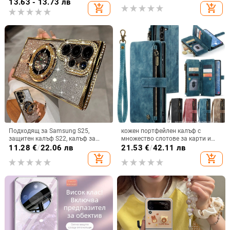
13.63 - 13.73 лв
add_shopping_cart
add_shopping_cart
покритие
Подходящ за Samsung S25,
кожен портфейлен калъф с
защитен калъф S22, калъф за
множество слотове за карти и
мобилен телефон Edge Drill, S24,
цип за iPhone 11–17 Pro Max, XR,
11.28
€
/
22.06 лв
21.53
€
/
42.11 лв
прозрачен магнитен държач със
S24, S25
add_shopping_cart
add_shopping_cart
стрази A56, брокат против
падане на пудра.