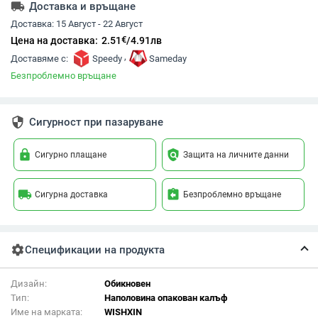
local_shipping
Доставка и връщане
Доставка:
15 Август - 22 Август
€
Цена на доставка:
2.51
/
4.91
лв
,
Доставяме с:
Speedy
Sameday
Безпроблемно връщане
security
Сигурност при пазаруване
lock
policy
Сигурно плащане
Защита на личните данни
local_shipping
assignment_return
Сигурна доставка
Безпроблемно връщане
settings
Спецификации на продукта
Дизайн:
Обикновен
Тип:
Наполовина опакован калъф
Име на марката:
WISHXIN