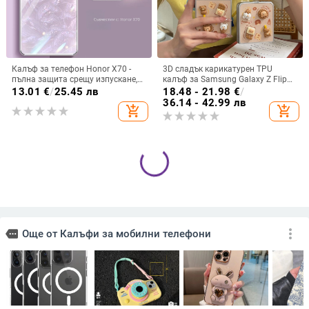
Калъф за телефон Honor X70 -
3D сладък карикатурен TPU
пълна защита срещу изпускане,
калъф за Samsung Galaxy Z Flip
закалено стъкло, модел Аурора
6/3/4, защита срещу изпускане,
13.01
€
/
25.45 лв
18.48 - 21.98
€
/
корейски стил
36.14 - 42.99 лв
add_shopping_cart
add_shopping_cart
Samsung A17 матиран магнитен
Силиконов защитен калъф за
кейс 2-в-1 със усещане за кожа,
Google Pixel 6 и Pixel 6 Pro,
удароустойчива обвивка от
съвместим с Pixel 7a, пълна
9.60
€
/
18.78 лв
7.00
€
/
13.69 лв
PC+TPU, цветове: розово,
защита