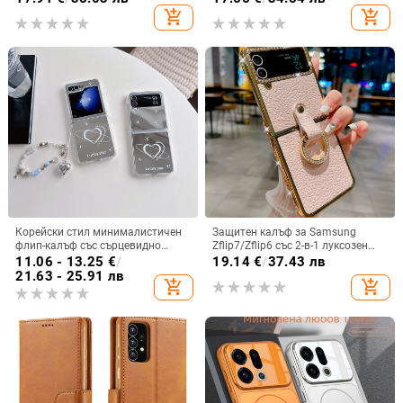
износване, материал PC +
рамка с 13 големи отвора и
add_shopping_cart
add_shopping_cart
имитационна кожа, прецизна
електролитно покритие, с
обработка
диаманти Ins Full Diamond.
Корейски стил минималистичен
Защитен калъф за Samsung
флип-калъф със сърцевидно
Zflip7/Zflip6 със 2-в-1 луксозен
огледало за Samsung Galaxy Z
дизайн, изкуствена кожа и
11.06 - 13.25
€
/
19.14
€
/
37.43 лв
Flip 3/4/5
електроплакиране
21.63 - 25.91 лв
add_shopping_cart
add_shopping_cart