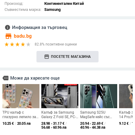
Произход:
Континентален Китай
Съвместима марка:
Samsung
info
Информация за търговец
store
badu.bg
82.8% позитивни оценки
storefront
ПОСЕТЕТЕ МАГАЗИНА
more
Може да харесате още
TPU калъф с
Калъф за Samsung
Samsung S25U
Калъф за
глазурно лепило за
Galaxy Z Fold SE, PC-
MagSafe кейс със
14 Pro/M
iPhone 13 Pro Max и
инжекционно
стъкло и метална
двуслоен
10.25
€
/
20.05 лв
28.98 - 31.17
€
/
20.94 - 22.69
€
/
9.12
€
/
1
iPhone 14 Pro Max —
формован,
конструкция,
печат чр
56.68 - 60.96 лв
40.96 - 44.38 лв
защита от изпускане
удароустойчив, със
удароустойчив
удароуст