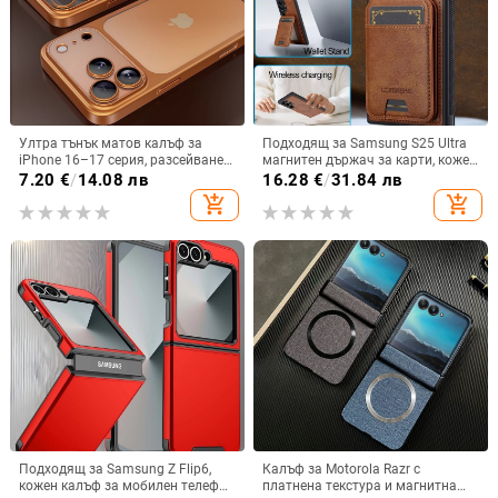
Ултра тънък матов калъф за
Подходящ за Samsung S25 Ultra
iPhone 16–17 серия, разсейване
магнитен държач за карти, кожен
на топлината, пълно покритие,
калъф S24Plus, защитен калъф,
7.20
€
/
14.08 лв
16.28
€
/
31.84 лв
удароустойчив и устойчив на
разделен на части, калъф за
add_shopping_cart
add_shopping_cart
отпечатъци
мобилен телефон Samsung
Подходящ за Samsung Z Flip6,
Калъф за Motorola Razr с
кожен калъф за мобилен телефон
платнена текстура и магнитна