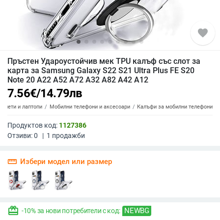
favorite
Пръстен Удароустойчив мек TPU калъф със слот за
карта за Samsung Galaxy S22 S21 Ultra Plus FE S20
Note 20 A22 A52 A72 A32 A82 A42 A12
7.56
€
/
14.79
лв
аблети и лаптопи
Мобилни телефони и аксесоари
Калъфи за мобилни телефони
Продуктов код:
1127386
Отзиви:
0
|
1
продажби
straighten
Избери модел или размер
redeem
NEWBG
-10% за нови потребители с код: