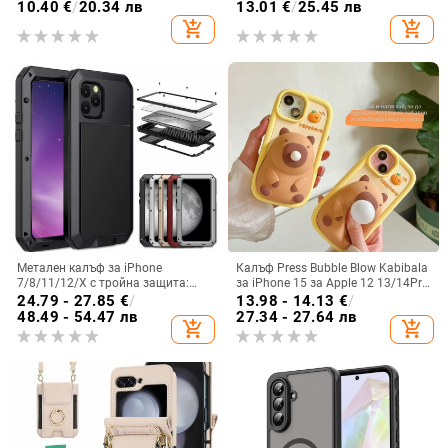
Flip5, твърд двустранен калъф
панта, флип
10.40
€
/
20.34 лв
13.01
€
/
25.45 лв
против падане за Flip7, защитен
add_shopping_cart
add_shopping_cart
калъф Armor
Метален калъф за iPhone
Калъф Press Bubble Blow Kabibala
7/8/11/12/X с тройна защита:
за iPhone 15 за Apple 12 13/14Pro
удароустойчив, прахоустойчив и
Max, устойчив на изпускане 11
24.79 - 27.85
€
/
13.98 - 14.13
€
/
запечатан
48.49 - 54.47 лв
27.34 - 27.64 лв
add_shopping_cart
add_shopping_cart