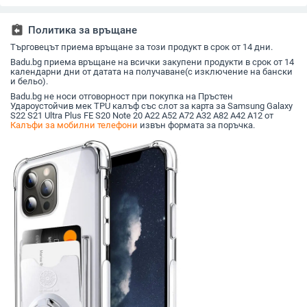
сгъваема лента за
устойчив
китката, слот за
надраскв
писалка и
изпускан
assignment_return
Политика за връщане
интегриран
протектор на екрана
Търговецът приема връщане за този продукт в срок от 14 дни.
Badu.bg приема връщане на всички закупени продукти в срок от 14
календарни дни от датата на получаване(с изключение на бански
и бельо).
Badu.bg не носи отговорност при покупка на Пръстен
Удароустойчив мек TPU калъф със слот за карта за Samsung Galaxy
S22 S21 Ultra Plus FE S20 Note 20 A22 A52 A72 A32 A82 A42 A12 от
Калъфи за мобилни телефони
извън формата за поръчка.