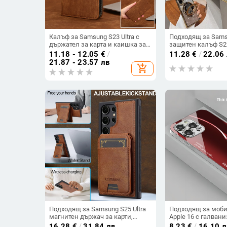
Калъф за Samsung S23 Ultra с
Подходящ за Sams
държател за карта и каишка за
защитен калъф S2
през врата
мобилен телефон Ed
11.18 - 12.05
€
/
11.28
€
/
22.06
прозрачен магнит
21.87 - 23.57 лв
add_shopping_cart
стрази A56, брока
падане на пудра.
Подходящ за Samsung S25 Ultra
Подходящ за моби
магнитен държач за карти,
Apple 16 с галван
кожен калъф S24Plus, защитен
и ослепителна теч
16.28
€
/
31.84 лв
8.23
€
/
16.10 л