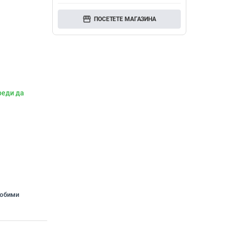
storefront
ПОСЕТЕТЕ МАГАЗИНА
реди да
любими