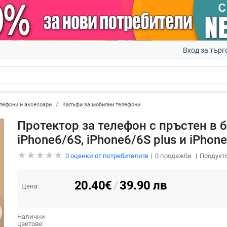
Вход за търг
лефони и аксесоари
Калъфи за мобилни телефони
Протектор за телефон с пръстен в 
iPhone6/6S, iPhone6/6S plus и iPhon
0
оценки от потребителите
0
продажби
Продукто
20.40
€
/
39.90
лв
Цена:
Налични
цветове: