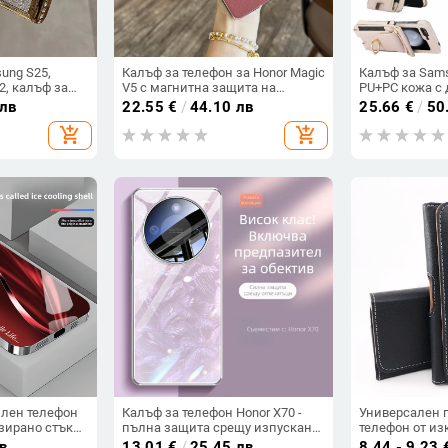
ung S25,
Калъф за телефон за Honor Magic
Калъф за Samsu
2, калъф за
V5 с магнитна защита на
PU+PC кожа с 
ge Drill, S24,
централната ос, пълна защита
пръстен за дъ
 лв
22.55
€
/
44.10 лв
25.66
€
/
50
ен държач със
на обектива, кожа,
държач за кар
add_shopping_cart
add_shopping_cart
т против
електроплатиране, защита
презрамка
срещу изпускане
лен телефон
Калъф за телефон Honor X70 -
Универсален 
изирано стъкло
пълна защита срещу изпускане,
телефон от из
аща светлина,
закалено стъкло, модел Аурора
в
13.01
€
/
25.45 лв
8.44 - 9.23