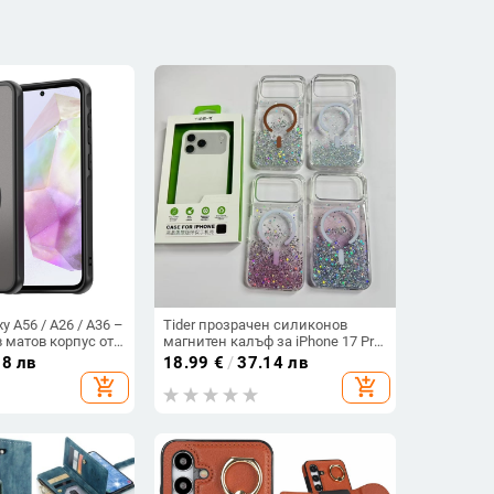
y A56 / A26 / A36 –
Tider прозрачен силиконов
 матов корпус от
магнитен калъф за iPhone 17 Pro
тура на кожа
Max, защита срещу падане,
78 лв
18.99
€
/
37.14 лв
стилен дизайн
add_shopping_cart
add_shopping_cart