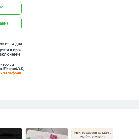
но
тавка
к от 14 дни.
укти в срок
 изключение
ектор за
а iPhone6/6S,
и телефони