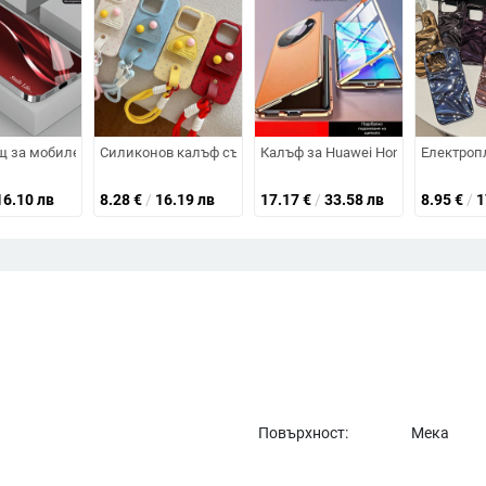
 панта, пълна защита на корпуса и екрана, вграден протектор за екран 
ържане и усещане за кожа, с вградена настолна подставка, за iPhone 17 P
 за мобилен телефон Apple 16 с галванизирано стъкло и ослепителна теч
Силиконов калъф със стойка и ръчен ремък за iPhone, ре
Калъф за Huawei Honor X40 с кож
Електропл
16.10 лв
8.28
€
/
16.19 лв
17.17
€
/
33.58 лв
8.95
€
/
1
Повърхност:
Мека