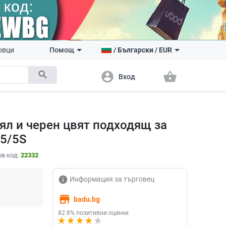
овци
Помощ
/
Български
/
EUR
search
account_circle
shopping_basket
Вход
бял и черен цвят подходящ за
e5/5S
в код:
22332
info
Информация за търговец
store
badu.bg
82.8% позитивни оценки