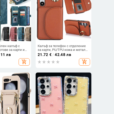
йлен калъф с
Калъф за телефон с отделение
тове за карти и
за карти, PU/TPU кожа и метален
11–17 Pro Max, XR,
пръстен; ръчна изработка,
.11 лв
21.72
€
/
42.48 лв
против изпускане, за Samsung
add_shopping_cart
add_shopping_cart