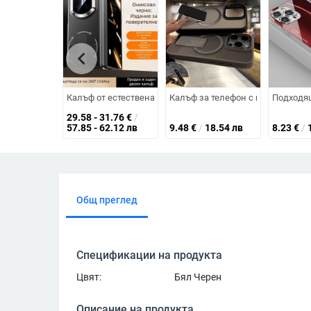
chevron_left
Калъф от естествена кожа за Huawei Mate X7 с централна
Калъф за телефон с магнитно зад
Подходящ
29.58 - 31.76
€
/
57.85 - 62.12 лв
9.48
€
/
18.54 лв
8.23
€
/
Общ преглед
Спецификации на продукта
Цвят:
Бял Черен
Описание на продукта