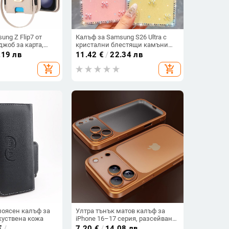
ng Z Flip7 от
Калъф за Samsung S26 Ultra с
джоб за карта,
кристални блестящи камъни
ржане, еластичен
A17, A57IMD Aurora Bow и S24FE,
.19 лв
11.42
€
/
22.34 лв
ти и кръстосана
защита от падане
add_shopping_cart
add_shopping_cart
поясен калъф за
Ултра тънък матов калъф за
куствена кожа
iPhone 16–17 серия, разсейване
на топлината, пълно покритие,
€
/
7.20
€
/
14.08 лв