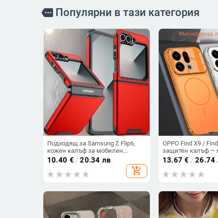
Популярни в тази категория
more
Подходящ за Samsung Z Flip6,
OPPO Find X9 / Find
кожен калъф за мобилен
защитен калъф — 
телефон Flip5, твърд двустранен
пластмасов, мин
10.40
€
/
20.34 лв
13.67
€
/
26.74
калъф против падане за Flip7,
стил, против изпу
add_shopping_cart
защитен калъф Armor
магнитно зарежда
възможност за п