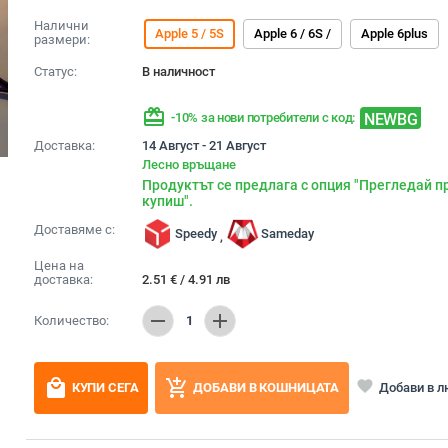
Налични
Apple 5 / 5S
Apple 6 / 6S /
Apple 6plus
размери:
Статус:
В наличност
redeem
NEWBG
-10% за нови потребители с код:
Доставка:
14 Август - 21 Август
Лесно връщане
Продуктът се предлага с опция "Прегледай п
купиш".
Доставяме с:
Speedy
Sameday
,
Цена на
доставка:
2.51
€
/
4.91
лв
remove
add
Количество:
1
local_mall
add_shopping_cart
favorite
Добави в 
КУПИ СЕГА
ДОБАВИ В КОШНИЦАТА