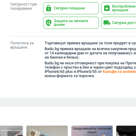
Сигурност при
Безпроблем
lock
assignment_return
Сигурно плащане
пазаруване:
връщане
Защита на личните
policy
local_shipping
Сигурна дос
данни
Политика за
Търговецът приема връщане за този продукт в сро
връщане:
Badu.bg приема връщане на всички закупени прод
от 14 календарни дни от датата на получаване(с
на бански и бельо).
Badu.bg не носи отговорност при покупка на Прот
телефон с пръстен в бял и черен цвят подходящ з
iPhone6/6S plus и iPhone5/5S от
Калъфи за мобилн
извън формата за поръчка.