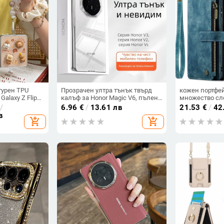
турен TPU
Прозрачен ултра тънък твърд
кожен портфе
alaxy Z Flip
калъф за Honor Magic V6, пълен
множество сло
щу изпускане,
обхват, защита от падане, за
цип за iPhone 
/
6.96
€
/
13.61 лв
21.53
€
/
42
сгъваем дисплей, с огледална
S24, S25
в
add_shopping_cart
add_shopping_cart
повърхност