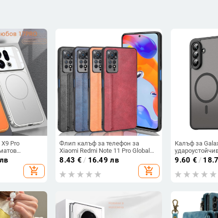
 X9 Pro
Флип калъф за телефон за
Калъф за Galax
матов
Xiaomi Redmi Note 11 Pro Global
удароустойчив
ималистичен
4G, имитационна кожа, бизнес
PC+TPU с текс
 лв
8.43
€
/
16.49 лв
9.60
€
/
18.
скане,
стил
add_shopping_cart
add_shopping_cart
не,
ерсонализация