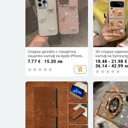
Сладък дизайн с панделка,
3D сладък карика
защитен калъф за Apple iPhone
калъф за Samsung G
11–15 Pro Max, пълен обхват
6/3/4, защита сре
7.77
€
/
15.20 лв
18.48 - 21.98
€
корейски стил
36.14 - 42.99 л
add_shopping_cart