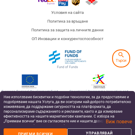
Условия на сайта
Политика за връщане
Политика за защита на личните данни
ОП Иновации и конкурентоспособност
search
Търси
Fund of Funds
European Regional Development Fund
Operational Programme Innovation and
Competitiveness
Ние използваме бисквитки и подобни технологии, за да предоставяме и
подобряваме нашата Услуга, да ви осигурим най-доброто потребителско
Badu has been supported by Silverline Capital, a private equity fund, co-financed by the
изживяване, да поддържаме сигурността на платформата, да
by the European Structural and Investment Funds under the operational program
“Innovation and Competitiveness 2014-2020”, managed by the Fund Manager of
персонализираме съдържанието и рекламите, както и да измерваме
Financial Instruments in Bulgaria.
ефективността на нашите маркетингови кампании. С избора на
Виж повече
„Приемам всички“ вие се съгласявате ние и нашите доверени партньори
©2017-2026
да съхраняваме бисквитки и подобни технологии на вашето устройство
за рекламни и аналитични цели. Можете по всяко време да управлявате
УПРАВЛЯВАЙ
ПРИЕМИ ВСИЧКИ