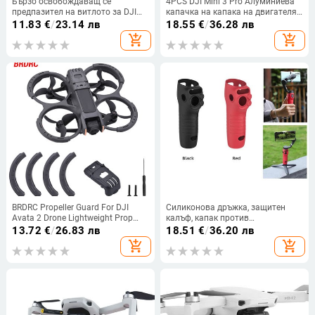
Бързо освобождаващ се
4PCS DJI Mini 3 Pro Алуминиева
предпазител на витлото за DJI
капачка на капака на двигателя
Mini 2/Mini SE Защитен пръстен
Drone Прахоустойчив протектор
11.83
€
/
23.14 лв
18.55
€
/
36.28 лв
против сблъсък Предпазители на
на двигателя Guard Защитен
add_shopping_cart
add_shopping_cart
витлото Преносим аксесоар
аксесоар за DJI Mini 3 Pro
BRDRC Propeller Guard For DJI
Силиконова дръжка, защитен
Avata 2 Drone Lightweight Prop
калъф, капак против
Protector Anti-Collision Bumper
надраскване за DJI Osmo Mobile
13.72
€
/
26.83 лв
18.51
€
/
36.20 лв
Protective Shell Аксесоари
6 Gimbal аксесоари, устойчив на
add_shopping_cart
add_shopping_cart
надраскване