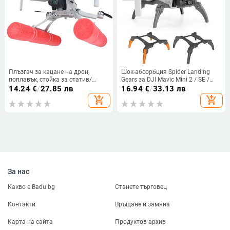
Плъзгач за кацане на дрон,
Шок-абсорбция Spider Landing
поплавък, стойка за статив/
Gears за DJI Mavic Mini 2 / SE /
комплект с пръчка за
MINI 1 Drone Сгъваеми
14.24
€
/
27.85 лв
16.94
€
/
33.13 лв
плаваемост, аксесоари, крака на
удължителни крака Защитна
add_shopping_cart
add_shopping_cart
колесника за DJI Mini/Mini 2 SE
опора на стойката
За нас
Какво е Badu.bg
Станете търговец
Контакти
Връщане и замяна
Карта на сайта
Продуктов архив