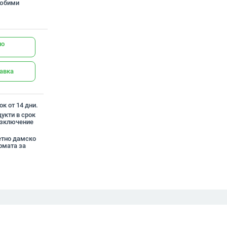
любими
но
тавка
к от 14 дни.
укти в срок
 изключение
летно дамско
рмата за