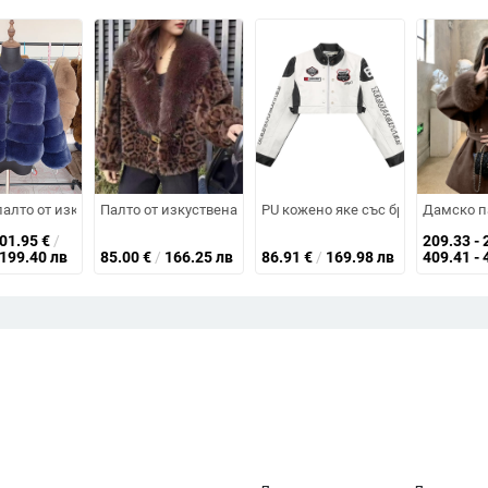
ги ръкави, едно копче отпред, полиестерова материя
а норка с яка, зимно топло и екологично чисто.
алто от изкуствена лисица, патчворк дизайн, регулярна дължина, дълъг
Палто от изкуствена козина за дами, дълги ръкави, с яка
PU кожено яке със бродерия за да
Дамско па
101.95
€
/
209.33 - 
 199.40 лв
85.00
€
/
166.25 лв
86.91
€
/
169.98 лв
409.41 - 