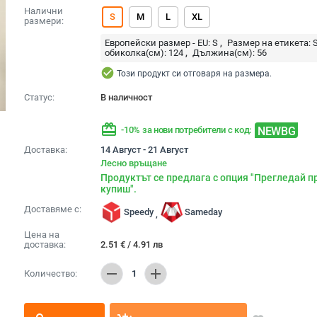
Налични
S
M
L
XL
размери:
Европейски размер - EU:
S
Размер на етикета:
обиколка(см):
124
Дължина(см):
56
check_circle
Този продукт си отговаря на размера.
Статус:
В наличност
redeem
NEWBG
-10% за нови потребители с код:
Доставка:
14 Август - 21 Август
Лесно връщане
Продуктът се предлага с опция "Прегледай п
купиш".
Доставяме с:
Speedy
Sameday
,
Цена на
доставка:
2.51
€
/
4.91
лв
remove
add
Количество:
1