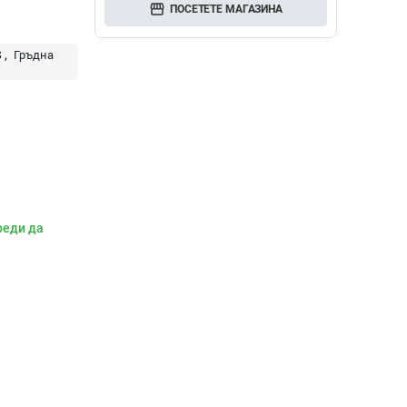
storefront
ПОСЕТЕТЕ МАГАЗИНА
S
Гръдна
реди да