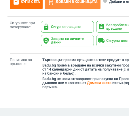
local_mall
add_shopping_cart
favorite
Добави в 
КУПИ СЕГА
ДОБАВИ В КОШНИЦАТА
Сигурност при
Безпроблем
lock
assignment_return
Сигурно плащане
пазаруване:
връщане
Защита на личните
policy
local_shipping
Сигурна дос
данни
Политика за
Търговецът приема връщане за този продукт в сро
връщане:
Badu.bg приема връщане на всички закупени прод
от 14 календарни дни от датата на получаване(с
на бански и бельо).
Badu.bg не носи отговорност при покупка на Про
дънково яке с копчета от
Дамски якета
извън фо
поръчка.