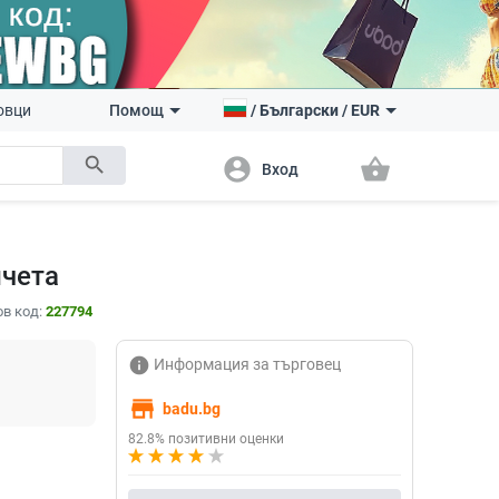
овци
Помощ
/
Български
/
EUR
search
account_circle
shopping_basket
Вход
пчета
в код:
227794
info
Информация за търговец
store
badu.bg
82.8% позитивни оценки