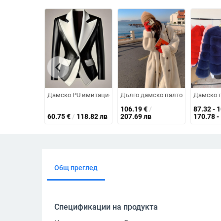
chevron_left
Дамско PU имитационно кожено яке, лацканова яка, дъл
Дълго дамско палто от изкуствен
Дамско п
106.19
€
/
87.32 - 
60.75
€
/
118.82 лв
207.69 лв
170.78 -
Общ преглед
Спецификации на продукта