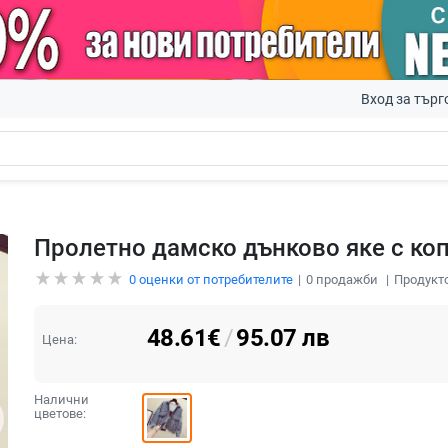
Вход за търг
Пролетно дамско дънково яке с ко
0
оценки от потребителите
0
продажби
Продукто
48.61
€
/
95.07
лв
Цена:
Налични
цветове: