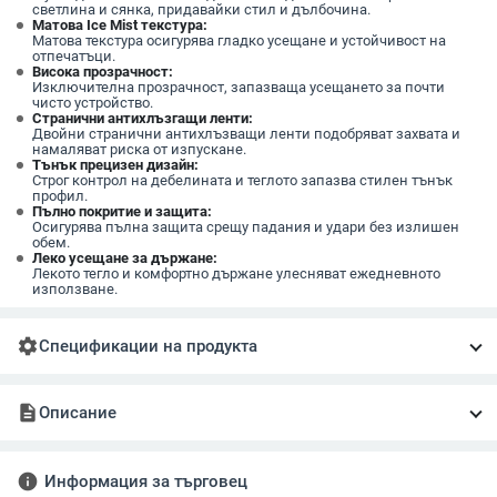
светлина и сянка, придавайки стил и дълбочина.
Матова Ice Mist текстура:
Матова текстура осигурява гладко усещане и устойчивост на
отпечатъци.
Висока прозрачност:
Изключителна прозрачност, запазваща усещането за почти
чисто устройство.
Странични антихлъзгащи ленти:
Двойни странични антихлъзващи ленти подобряват захвата и
намаляват риска от изпускане.
Тънък прецизен дизайн:
Строг контрол на дебелината и теглото запазва стилен тънък
профил.
Пълно покритие и защита:
Осигурява пълна защита срещу падания и удари без излишен
обем.
Леко усещане за държане:
Лекото тегло и комфортно държане улесняват ежедневното
използване.
settings
Спецификации на продукта
description
Описание
info
Информация за търговец