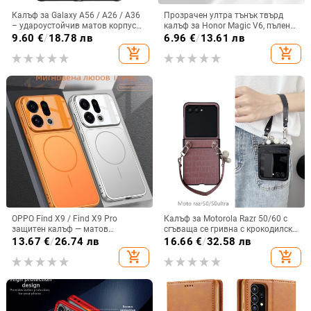
Калъф за Galaxy A56 / A26 / A36
Прозрачен ултра тънък твърд
– удароустойчив матов корпус
калъф за Honor Magic V6, пълен
от PC+TPU с текстура на кожа
обхват, защита от падане, за
9.60
€
/
18.78 лв
6.96
€
/
13.61 лв
сгъваем дисплей, с огледална
add_shopping_cart
add_shopping_cart
повърхност
OPPO Find X9 / Find X9 Pro
Калъф за Motorola Razr 50/60 с
защитен калъф — матов
сгъваща се гривна с крокодилски
пластмасов, минималистичен
релеф
13.67
€
/
26.74 лв
16.66
€
/
32.58 лв
стил, против изпускане, магнитно
add_shopping_cart
add_shopping_cart
зареждане, възможност за
персонализация