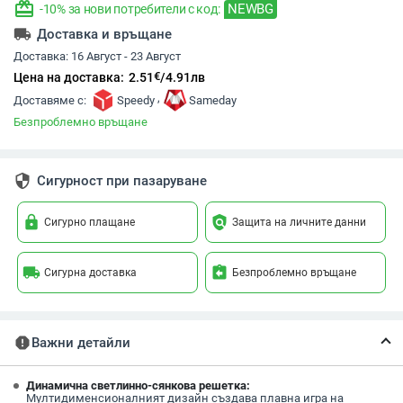
redeem
NEWBG
-10% за нови потребители с код:
local_shipping
Доставка и връщане
Доставка:
16 Август - 23 Август
€
Цена на доставка:
2.51
/
4.91
лв
,
Доставяме с:
Speedy
Sameday
Безпроблемно връщане
security
Сигурност при пазаруване
lock
policy
Сигурно плащане
Защита на личните данни
local_shipping
assignment_return
Сигурна доставка
Безпроблемно връщане
report
Важни детайли
Динамична светлинно-сянкова решетка:
Мултидименсионалният дизайн създава плавна игра на