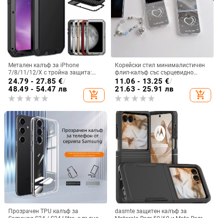
Метален калъф за iPhone
Корейски стил минималистичен
7/8/11/12/X с тройна защита:
флип-калъф със сърцевидно
удароустойчив, прахоустойчив и
огледало за Samsung Galaxy Z
24.79 - 27.85
€
/
11.06 - 13.25
€
/
запечатан
Flip 3/4/5
48.49 - 54.47 лв
21.63 - 25.91 лв
add_shopping_cart
add_shopping_cart
Прозрачен TPU калъф за
dasmte защитен калъф за