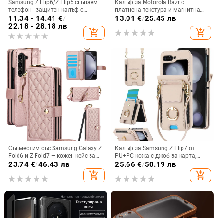
Samsung Z Flip6/Z Flip5 сгъваем
Калъф за Motorola Razr с
телефон - защитен калъф с
платнена текстура и магнитна
блестяща гривна
панта, флип
11.34 - 14.41
€
/
13.01
€
/
25.45 лв
22.18 - 28.18 лв
add_shopping_cart
add_shopping_cart
Съвместим със Samsung Galaxy Z
Калъф за Samsung Z Flip7 от
Fold6 и Z Fold7 — кожен кейс за
PU+PC кожа с джоб за карта,
телефон с слот за стилус,
пръстен за държане, еластичен
23.74
€
/
46.43 лв
25.66
€
/
50.19 лв
сгъваем дизайн, елегантен стил, с
държач за карти и кръстосана
add_shopping_cart
add_shopping_cart
каишка за китката, за дами
презрамка