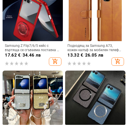
Samsung Z Flip7/6/5 кейс с
Подходящ за Samsung A73,
въртяща се сгъваема поставка и
кожен калъф за мобилен телефон
магнитна скоба, 360° въртене,
A36/A16, калъф за мобилен
17.62
€
/
34.46 лв
13.32
€
/
26.05 лв
защита при изпускане,
телефон A26/A56, флип калъф,
add_shopping_cart
add_shopping_cart
поликарбонатен корпус
защитен калъф, невидима скоба.