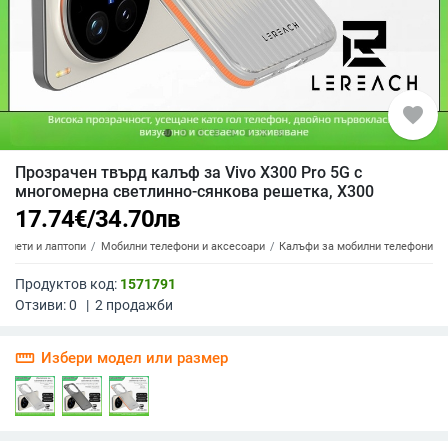
favorite
Прозрачен твърд калъф за Vivo X300 Pro 5G с
многомерна светлинно-сянкова решетка, X300
17.74
€
/
34.70
лв
аблети и лаптопи
Мобилни телефони и аксесоари
Калъфи за мобилни телефони
Продуктов код:
1571791
Отзиви:
0
|
2
продажби
straighten
Избери модел или размер