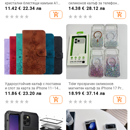
кристални блестящи камъни A17,
силиконов калъф за телефон
A57IMD Aurora Bow и S24FE,
Samsung S25 Ultra,
11.42
€
/
22.34 лв
14.38
€
/
28.12 лв
защита от падане
персонализиран рисуван дизайн
add_shopping_cart
add_shopping_cart
за S24 FE и защитен калъф A55
5G.
Удароустойчив калъф с поставка
Tider прозрачен силиконов
и слот за карта за iPhone 11–14
магнитен калъф за iPhone 17 Pro
Pro Max, изкуствена кожа,
Max, защита срещу падане,
11.86
€
/
23.20 лв
18.99
€
/
37.14 лв
релефна украса
стилен дизайн
add_shopping_cart
add_shopping_cart