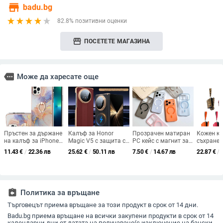
store
badu.bg
82.8% позитивни оценки
storefront
ПОСЕТЕТЕ МАГАЗИНА
more
Може да харесате още
Пръстен за държане
Калъф за Honor
Прозрачен матиран
Кожен ка
на калъф за iPhone
Magic V5 с защита с
PC кейс с магнит за
съхранен
8/11 Pro Max/12 Pro
две оси, магнитно
iPhone 16, 15 Pro
PU+кожа;
11.43
€
/
22.36 лв
25.62
€
/
50.11 лв
7.50
€
/
14.67 лв
22.87
€
/
Max/13 Pro Max/14
зареждане и X6
Max, 14 и 13 — ултра
на износ
Pro Max — мека TPE
линза, пълен твърд
тънък, матова
удароуст
обвивка, термичен
корпус
текстура
отпечат
трансфер печат,
антипадане
assignment_return
Политика за връщане
Търговецът приема връщане за този продукт в срок от 14 дни.
Badu.bg приема връщане на всички закупени продукти в срок от 14
календарни дни от датата на получаване(с изключение на бански