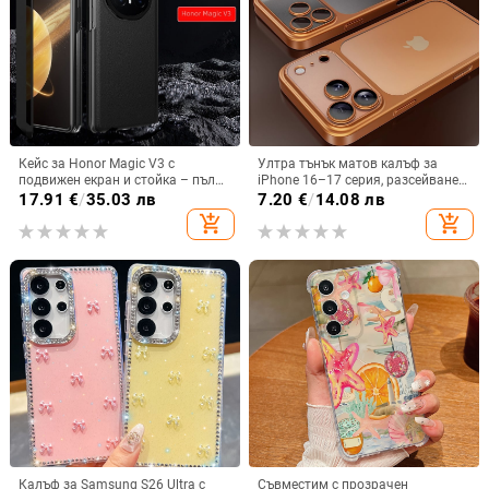
Кейс за Honor Magic V3 с
Ултра тънък матов калъф за
подвижен екран и стойка – пълна
iPhone 16–17 серия, разсейване
защита, удароустойчив, против
на топлината, пълно покритие,
17.91
€
/
35.03 лв
7.20
€
/
14.08 лв
износване, материал PC +
удароустойчив и устойчив на
add_shopping_cart
add_shopping_cart
имитационна кожа, прецизна
отпечатъци
обработка
Калъф за Samsung S26 Ultra с
Съвместим с прозрачен