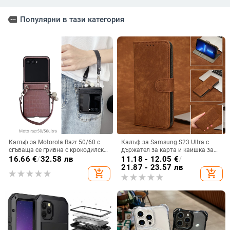
more
Популярни в тази категория
Калъф за Motorola Razr 50/60 с
Калъф за Samsung S23 Ultra с
сгъваща се гривна с крокодилски
държател за карта и каишка за
релеф
през врата
16.66
€
/
32.58 лв
11.18 - 12.05
€
/
21.87 - 23.57 лв
add_shopping_cart
add_shopping_cart