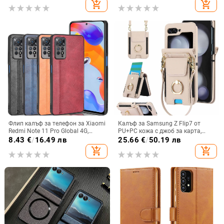
add_shopping_cart
add_shopping_cart
имитационна кожа, прецизна
обработка
Флип калъф за телефон за Xiaomi
Калъф за Samsung Z Flip7 от
Redmi Note 11 Pro Global 4G,
PU+PC кожа с джоб за карта,
имитационна кожа, бизнес стил
пръстен за държане, еластичен
8.43
€
/
16.49 лв
25.66
€
/
50.19 лв
държач за карти и кръстосана
add_shopping_cart
add_shopping_cart
презрамка