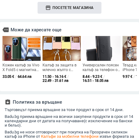
storefront
ПОСЕТЕТЕ МАГАЗИНА
more
Може да харесате още
Кожен калъф за Vivo
Калъф за защита в
Универсален поясен
Твърд ка
X Fold5 с магнитна
млечно жълто с
калъф за телефон от
iPhone 1
панта — интегриран
пълен екран и
изкуствена кожа
iPhone 17
33.05
€
/
64.64 лв
11.50 - 16.16
€
/
8.44 - 9.23
€
/
9.97
€
/
1
корпус и прозорец за
сърцевиден дизайн
интегрир
22.49 - 31.61 лв
16.51 - 18.05 лв
екрана, сгъваем
за Huawei Pura XMAX
стойка, 
защитен калъф
сгъваем и Samsung Z
Flip7
assignment_return
Политика за връщане
Търговецът приема връщане за този продукт в срок от 14 дни.
Badu.bg приема връщане на всички закупени продукти в срок от 14
календарни дни от датата на получаване(с изключение на бански
и бельо).
Badu.bg не носи отговорност при покупка на Прозрачен силикон
калъф за iPhone от
Калъфи за мобилни телефони
извън формата за