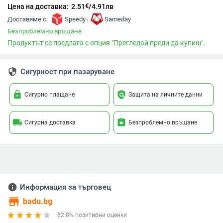
€
Цена на доставка:
2.51
/
4.91
лв
,
Доставяме с:
Speedy
Sameday
Безпроблемно връщане
Продуктът се предлага с опция "Прегледай преди да купиш".
security
Сигурност при пазаруване
lock
policy
Сигурно плащане
Защита на личните данни
local_shipping
assignment_return
Сигурна доставка
Безпроблемно връщане
info
Информация за търговец
store
badu.bg
82.8% позитивни оценки