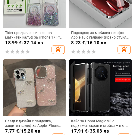
Tider прозрачен силиконов
Подходящ за мобилен телефон
магнитен калъф за iPhone 17 Pro
Apple 16 с галванизирано стъкло
Max, защита срещу падане,
и ослепителна течаща светлина,
18.99
€
/
37.14 лв
8.23
€
/
16.10 лв
стилен дизайн
семпъл iPhone 17 Pro, модерен и
add_shopping_cart
add_shopping_cart
лек луксозен 14 Plus.
Сладък дизайн с панделка,
Кейс за Honor Magic V3 с
защитен калъф за Apple iPhone
подвижен екран и стойка – пълна
11–15 Pro Max, пълен обхват
защита, удароустойчив, против
7.77
€
/
15.20 лв
17.91
€
/
35.03 лв
износване, материал PC +