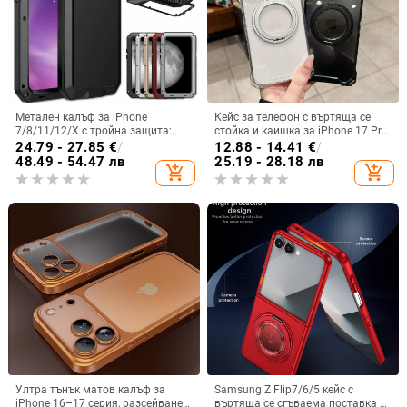
Метален калъф за iPhone
Кейс за телефон с въртяща се
7/8/11/12/X с тройна защита:
стойка и каишка за iPhone 17 Pro
удароустойчив, прахоустойчив и
Max, 16, 15 и iPhone 11
24.79 - 27.85
€
/
12.88 - 14.41
€
/
запечатан
48.49 - 54.47 лв
25.19 - 28.18 лв
add_shopping_cart
add_shopping_cart
Ултра тънък матов калъф за
Samsung Z Flip7/6/5 кейс с
iPhone 16–17 серия, разсейване
въртяща се сгъваема поставка и