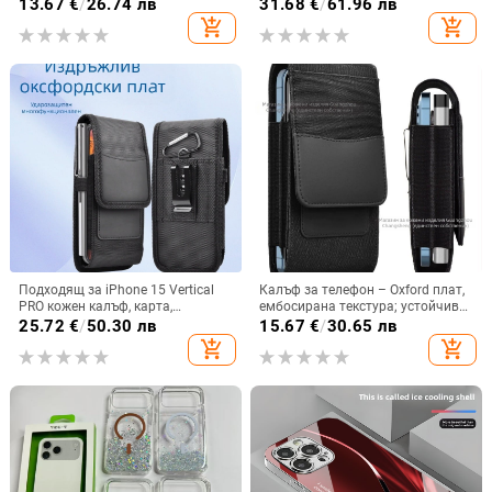
пластмасов, минималистичен
защита от падане, A16 джоб за
13.67
€
/
26.74 лв
31.68
€
/
61.96 лв
стил, против изпускане, магнитно
карта, A56 PU/TPU калъф,
add_shopping_cart
add_shopping_cart
зареждане, възможност за
магнитно затваряне
персонализация
Подходящ за iPhone 15 Vertical
Калъф за телефон – Oxford плат,
PRO кожен калъф, карта,
ембосирана текстура; устойчив
оксфордски плат, найлонов плат,
на износ и изпадане, против
25.72
€
/
50.30 лв
15.67
€
/
30.65 лв
колан, чанта за кръста на
отпечатъци; съвместим с iPhone
add_shopping_cart
add_shopping_cart
мобилен телефон
12, iPhone 13, iPhone 14 и други