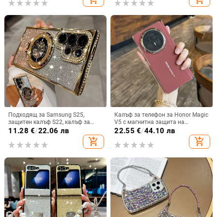
Подходящ за Samsung S25,
Калъф за телефон за Honor Magic
защитен калъф S22, калъф за
V5 с магнитна защита на
мобилен телефон Edge Drill, S24,
централната ос, пълна защита на
11.28
€
/
22.06 лв
22.55
€
/
44.10 лв
прозрачен магнитен държач със
обектива, кожа,
add_shopping_cart
add_shopping_cart
стрази A56, брокат против
електроплатиране, защита срещу
падане на пудра.
изпускане