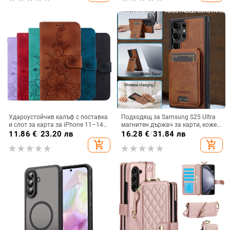
Удароустойчив калъф с поставка
Подходящ за Samsung S25 Ultra
и слот за карта за iPhone 11–14
магнитен държач за карти, кожен
Pro Max, изкуствена кожа,
калъф S24Plus, защитен калъф,
11.86
€
/
23.20 лв
16.28
€
/
31.84 лв
релефна украса
разделен на части, калъф за
add_shopping_cart
add_shopping_cart
мобилен телефон Samsung