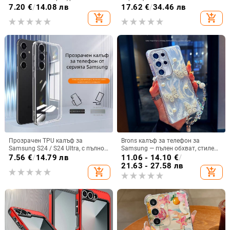
на топлината, пълно покритие,
магнитна скоба, 360° въртене,
7.20
€
/
14.08 лв
17.62
€
/
34.46 лв
удароустойчив и устойчив на
защита при изпускане,
add_shopping_cart
add_shopping_cart
отпечатъци
поликарбонатен корпус
Прозрачен TPU калъф за
Brons калъф за телефон за
Samsung S24 / S24 Ultra, с пълно
Samsung — пълен обхват, стилен
покритие и защита на камерата
и креативен дизайн, TPU
7.56
€
/
14.79 лв
11.06 - 14.10
€
/
материал, удароустойчив
21.63 - 27.58 лв
add_shopping_cart
add_shopping_cart