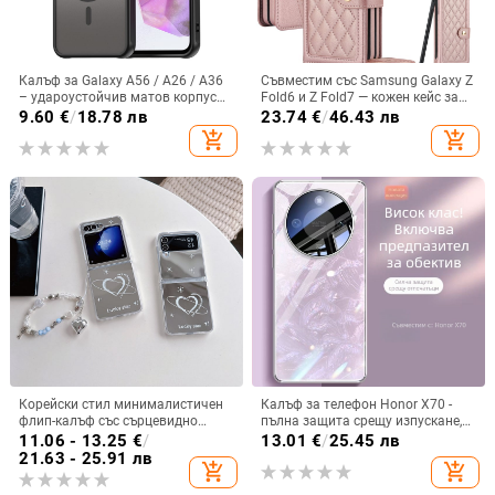
Калъф за Galaxy A56 / A26 / A36
Съвместим със Samsung Galaxy Z
– удароустойчив матов корпус
Fold6 и Z Fold7 — кожен кейс за
от PC+TPU с текстура на кожа
телефон с слот за стилус,
9.60
€
/
18.78 лв
23.74
€
/
46.43 лв
сгъваем дизайн, елегантен стил, с
add_shopping_cart
add_shopping_cart
каишка за китката, за дами
Корейски стил минималистичен
Калъф за телефон Honor X70 -
флип-калъф със сърцевидно
пълна защита срещу изпускане,
огледало за Samsung Galaxy Z
закалено стъкло, модел Аурора
11.06 - 13.25
€
/
13.01
€
/
25.45 лв
Flip 3/4/5
21.63 - 25.91 лв
add_shopping_cart
add_shopping_cart