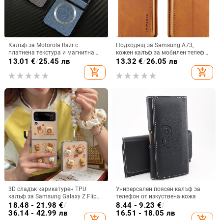
Калъф за Motorola Razr с
Подходящ за Samsung A73,
платнена текстура и магнитна
кожен калъф за мобилен телефон
панта, флип
A36/A16, калъф за мобилен
13.01
€
/
25.45 лв
13.32
€
/
26.05 лв
телефон A26/A56, флип калъф,
add_shopping_cart
add_shopping_cart
защитен калъф, невидима скоба.
3D сладък карикатурен TPU
Универсален поясен калъф за
калъф за Samsung Galaxy Z Flip
телефон от изкуствена кожа
6/3/4, защита срещу изпускане,
18.48 - 21.98
€
/
8.44 - 9.23
€
/
корейски стил
36.14 - 42.99 лв
16.51 - 18.05 лв
add_shopping_cart
add_shopping_cart