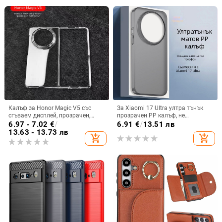
Калъф за Honor Magic V5 със
За Xiaomi 17 Ultra ултра тънък
сгъваем дисплей, прозрачен,
прозрачен PP калъф, не
лъскав, PC материал
пожълтява, матиран финиш и
6.97 - 7.02
€
/
6.91
€
/
13.51 лв
гофриран модел
13.63 - 13.73 лв
add_shopping_cart
add_shopping_cart