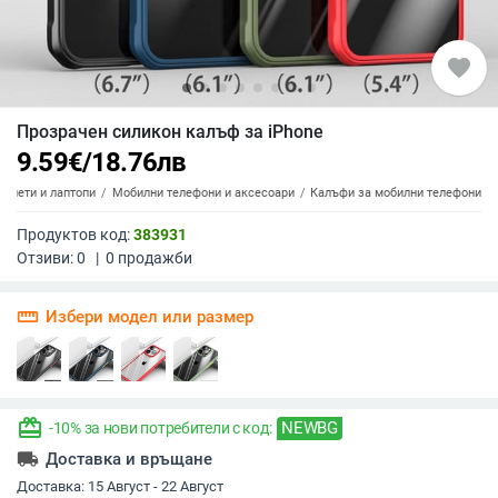
favorite
Прозрачен силикон калъф за iPhone
9.59
€
/
18.76
лв
аблети и лаптопи
Мобилни телефони и аксесоари
Калъфи за мобилни телефони
Продуктов код:
383931
Отзиви:
0
|
0
продажби
straighten
Избери модел или размер
redeem
NEWBG
-10% за нови потребители с код:
local_shipping
Доставка и връщане
Доставка:
15 Август - 22 Август