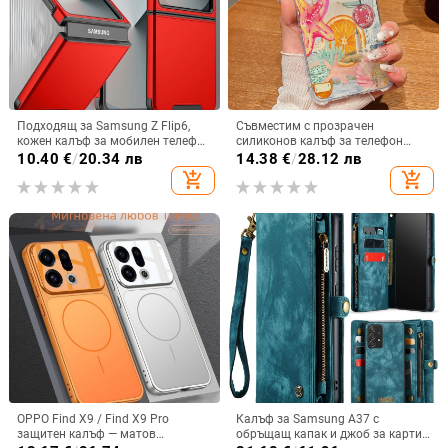
Подходящ за Samsung Z Flip6,
Съвместим с прозрачен
кожен калъф за мобилен телефон
силиконов калъф за телефон
Flip5, твърд двустранен калъф
Samsung S25 Ultra,
10.40
€
/
20.34 лв
14.38
€
/
28.12 лв
против падане за Flip7, защитен
персонализиран рисуван дизайн
add_shopping_cart
add_shopping_cart
калъф Armor
за S24 FE и защитен калъф A55
5G.
OPPO Find X9 / Find X9 Pro
Калъф за Samsung A37 с
защитен калъф — матов
обръщащ капак и джоб за карти,