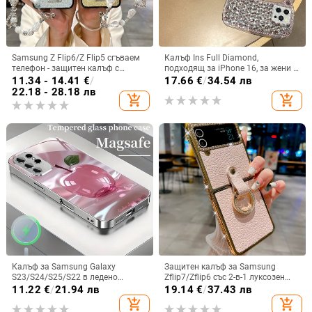
Samsung Z Flip6/Z Flip5 сгъваем
Калъф Ins Full Diamond,
телефон - защитен калъф с
подходящ за iPhone 16, за жени с
блестяща гривна
14-инчова личност, огледална
11.34 - 14.41
€
/
17.66
€
/
34.54 лв
рамка с 13 големи отвора и
22.18 - 28.18 лв
add_shopping_cart
add_shopping_cart
електролитно покритие, с
диаманти Ins Full Diamond.
Калъф за Samsung Galaxy
Защитен калъф за Samsung
S23/S24/S25/S22 в ледено
Zflip7/Zflip6 със 2-в-1 луксозен
кристално розово със стъклена
дизайн, изкуствена кожа и
11.22
€
/
21.94 лв
19.14
€
/
37.43 лв
повърхност и метално боядисано
електроплакиране
add_shopping_cart
add_shopping_cart
покритие