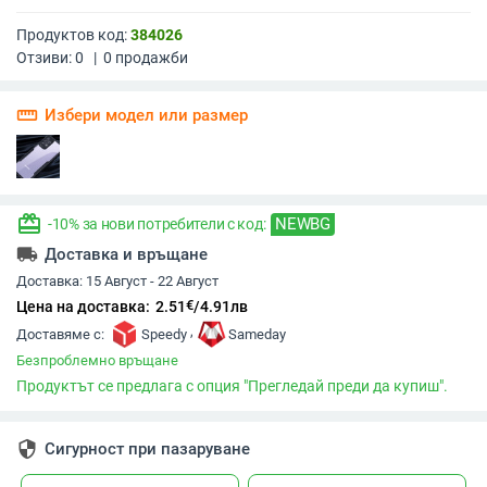
Продуктов код:
384026
Отзиви:
0
|
0
продажби
straighten
Избери модел или размер
redeem
NEWBG
-10% за нови потребители с код:
local_shipping
Доставка и връщане
Доставка:
15 Август - 22 Август
€
Цена на доставка:
2.51
/
4.91
лв
,
Доставяме с:
Speedy
Sameday
Безпроблемно връщане
Продуктът се предлага с опция "Прегледай преди да купиш".
security
Сигурност при пазаруване