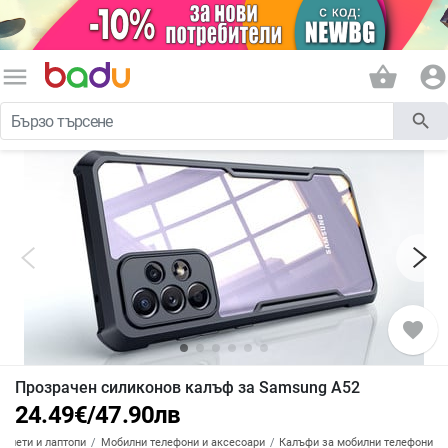
menu
shopping_basket
account_circle
search
favorite
Прозрачен силиконов калъф за Samsung A52
24.49
€
/
47.90
лв
аблети и лаптопи
Мобилни телефони и аксесоари
Калъфи за мобилни телефони