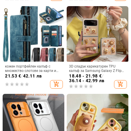
кожен портфейлен калъф с
3D сладък карикатурен TPU
множество слотове за карти и
калъф за Samsung Galaxy Z Flip
цип за iPhone 11–17 Pro Max, XR,
6/3/4, защита срещу изпускане,
21.53
€
/
42.11 лв
18.48 - 21.98
€
/
S24, S25
корейски стил
36.14 - 42.99 лв
add_shopping_cart
add_shopping_cart