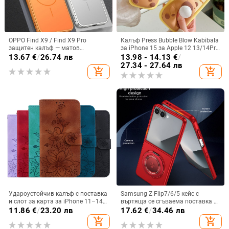
OPPO Find X9 / Find X9 Pro
Калъф Press Bubble Blow Kabibala
защитен калъф — матов
за iPhone 15 за Apple 12 13/14Pro
пластмасов, минималистичен
Max, устойчив на изпускане 11
13.67
€
/
26.74 лв
13.98 - 14.13
€
/
стил, против изпускане, магнитно
27.34 - 27.64 лв
add_shopping_cart
add_shopping_cart
зареждане, възможност за
персонализация
Удароустойчив калъф с поставка
Samsung Z Flip7/6/5 кейс с
и слот за карта за iPhone 11–14
въртяща се сгъваема поставка и
Pro Max, изкуствена кожа,
магнитна скоба, 360° въртене,
11.86
€
/
23.20 лв
17.62
€
/
34.46 лв
релефна украса
защита при изпускане,
add_shopping_cart
add_shopping_cart
поликарбонатен корпус