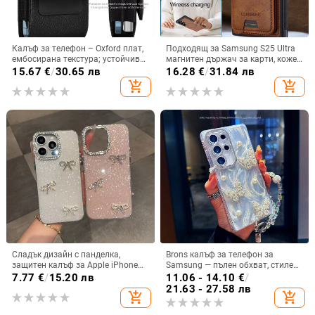
Калъф за телефон – Oxford плат,
Подходящ за Samsung S25 Ultra
ембосирана текстура; устойчив
магнитен държач за карти, кожен
на износ и изпадане, против
калъф S24Plus, защитен калъф,
15.67
€
/
30.65 лв
16.28
€
/
31.84 лв
отпечатъци; съвместим с iPhone
разделен на части, калъф за
add_shopping_cart
add_shopping_cart
12, iPhone 13, iPhone 14 и други
мобилен телефон Samsung
Сладък дизайн с панделка,
Brons калъф за телефон за
защитен калъф за Apple iPhone
Samsung — пълен обхват, стилен
11–15 Pro Max, пълен обхват
и креативен дизайн, TPU
7.77
€
/
15.20 лв
11.06 - 14.10
€
/
материал, удароустойчив
21.63 - 27.58 лв
add_shopping_cart
add_shopping_cart