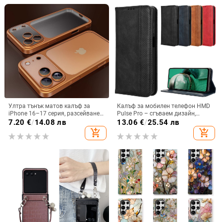
Ултра тънък матов калъф за
Калъф за мобилен телефон HMD
iPhone 16–17 серия, разсейване
Pulse Pro – сгъваем дизайн,
на топлината, пълно покритие,
магнитно задържане, джоб за
7.20
€
/
14.08 лв
13.06
€
/
25.54 лв
удароустойчив и устойчив на
карти, TPU кожа, удароустойчив
add_shopping_cart
add_shopping_cart
отпечатъци