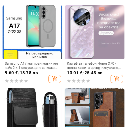
Samsung A17 матиран магнитен
Калъф за телефон Honor X70 -
кейс 2-в-1 със усещане за кожа,
пълна защита срещу изпускане,
удароустойчива обвивка от
закалено стъкло, модел Аурора
9.60
€
/
18.78 лв
13.01
€
/
25.45 лв
PC+TPU, цветове: розово,
add_shopping_cart
add_shopping_cart
червено, лилаво, синьо, черно