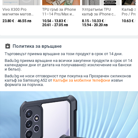
Vivo X300 Pro
TPU гръб за iPhone
Ултратънък TPU
Калъф за
магнитен матов
11–14 Pro/Max и
калъф за iPhone с
Pro / Pro
калъф — унисекс
iPhone 14 Plus с
отвеждане на
прозраче
23.80
€
/
46.55 лв
10.54 - 13.83
€
/
8.15 - 10.33
€
/
10.63
€
/
минималистичен
градиентен пясъчен
топлината, текстура
изработк
20.61 - 27.05 лв
15.94 - 20.20 лв
протектор с защита
блясък и мотив на
на плетена шарка,
персонал
срещу изпускане
кученце, с презрамка
магнитно задържане
антиудар
за носене
и защита срещу
поликар
изпускане
assignment_return
Политика за връщане
Търговецът приема връщане за този продукт в срок от 14 дни.
Badu.bg приема връщане на всички закупени продукти в срок от 14
календарни дни от датата на получаване(с изключение на бански
и бельо).
Badu.bg не носи отговорност при покупка на Прозрачен силиконов
калъф за Samsung A52 от
Калъфи за мобилни телефони
извън
формата за поръчка.