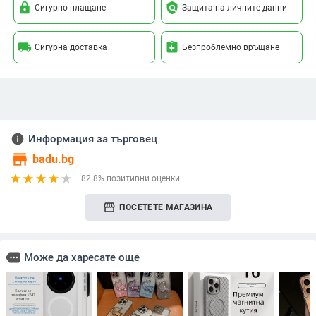
lock
policy
Сигурно плащане
Защита на личните данни
local_shipping
assignment_return
Сигурна доставка
Безпроблемно връщане
info
Информация за търговец
store
badu.bg
82.8% позитивни оценки
storefront
ПОСЕТЕТЕ МАГАЗИНА
more
Може да харесате още