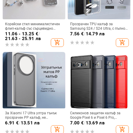
Корейски стил минималистичен
Прозрачен TPU калъф за
флип-калъф със сърцевидно
Samsung S24 / S24 Ultra, с пълно
огледало за Samsung Galaxy Z
покритие и защита на камерата
11.06 - 13.25
€
/
7.56
€
/
14.79 лв
Flip 3/4/5
21.63 - 25.91 лв
add_shopping_cart
add_shopping_cart
За Xiaomi 17 Ultra ултра тънък
Силиконов защитен калъф за
прозрачен PP калъф, не
Google Pixel 6 и Pixel 6 Pro,
пожълтява, матиран финиш и
съвместим с Pixel 7a, пълна
6.91
€
/
13.51 лв
7.00
€
/
13.69 лв
гофриран модел
защита
add_shopping_cart
add_shopping_cart