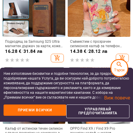
Подходящ за Samsung S25 Ultra
Съвместим с прозрачен
магнитен държач за карти, кожен
силиконов калъф за телефон
калъф S24Plus, защитен калъф,
Samsung S25 Ultra,
16.28
€
/
31.84 лв
14.38
€
/
28.12 лв
разделен на части, калъф за
персонализиран рисуван дизайн
add_shopping_cart
add_shopping_cart
мобилен телефон Samsung
за S24 FE и защитен калъф A55
search
5G.
Търси
Ние използваме бисквитки и подобни технологии, за да предоставяме и
подобряваме нашата Услуга, да ви осигурим най-доброто потребителско
изживяване, да поддържаме сигурността на платформата, да
персонализираме съдържанието и рекламите, както и да измерваме
ефективността на нашите маркетингови кампании. С избора на
Виж повече
„Приемам всички“ вие се съгласявате ние и нашите доверени партньори
да съхраняваме бисквитки и подобни технологии на вашето устройство
за рекламни и аналитични цели. Можете по всяко време да управлявате
УПРАВЛЯВАЙ
ПРИЕМИ ВСИЧКИ
своите предпочитания, като натиснете „Управлявай предпочитанията“.
ПРЕДПОЧИТАНИЯТА
За повече информация, моля, вижте нашата
Политика за защита на
данните
.
Калъф от истински течен силикон
OPPO Find X9 / Find X9 Pro