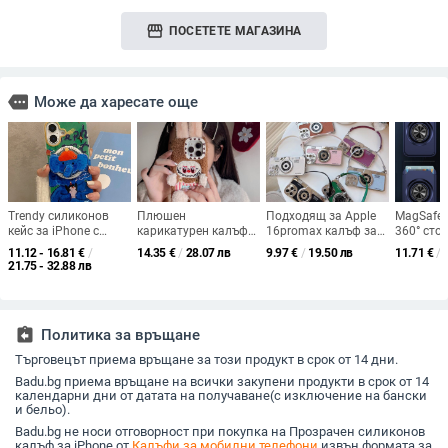
storefront
ПОСЕТЕТЕ МАГАЗИНА
more
Може да харесате още
Trendy силиконов
Плюшен
Подходящ за Apple
MagSafe
кейс за iPhone с
карикатурен калъф
16promax калъф за
360° сто
въртящ се нос на
за iPhone за серия
мобилен телефон,
силно ма
11.12 - 16.81
€
/
14.35
€
/
28.07 лв
9.97
€
/
19.50 лв
11.71
€
/
слона и магнитна
11–14 (включително
ретро преносим
задържан
21.75 - 32.88 лв
стойка, матов
Pro/Max) – TPU
електролитно покрит
прозраче
завършек, защита от
корпус, антипадна
калъф за камера,
с слот за
падане, All-Inclusive
защита, 3D плюшена
iPhone 15Pro
персона
стил, вдъхновение от
изработка,
защитен калъф 11
лого
assignment_return
Политика за връщане
Япония и Корея,
съвместим с iPhone
съвместим с iPhone
11, 12, 12 Pro/Max, 13,
Търговецът приема връщане за този продукт в срок от 14 дни.
моделите
13 Pro/Max, 14, 14
Badu.bg приема връщане на всички закупени продукти в срок от 14
Pro/Max
календарни дни от датата на получаване(с изключение на бански
и бельо).
Badu.bg не носи отговорност при покупка на Прозрачен силиконов
калъф за iPhone от
Калъфи за мобилни телефони
извън формата за