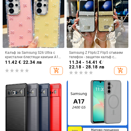
Калъф за Samsung S26 Ultra с
Samsung Z Flip6/Z Flip5 сгъваем
кристални блестящи камъни A17,
телефон - защитен калъф с
A57IMD Aurora Bow и S24FE,
блестяща гривна
11.42
€
/
22.34 лв
11.34 - 14.41
€
/
защита от падане
22.18 - 28.18 лв
add_shopping_cart
add_shopping_cart