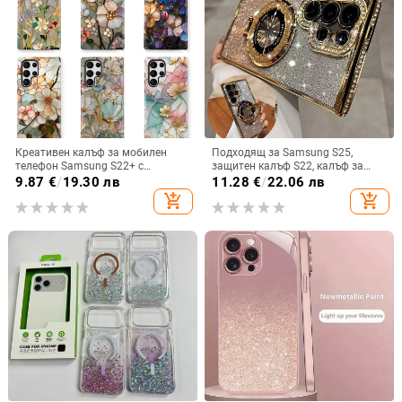
Креативен калъф за мобилен
Подходящ за Samsung S25,
телефон Samsung S22+ с
защитен калъф S22, калъф за
остъклено цвете, защита от
мобилен телефон Edge Drill, S24,
9.87
€
/
19.30 лв
11.28
€
/
22.06 лв
падане, Ultra Film Case за Apple
прозрачен магнитен държач със
add_shopping_cart
add_shopping_cart
13
стрази A56, брокат против
падане на пудра.