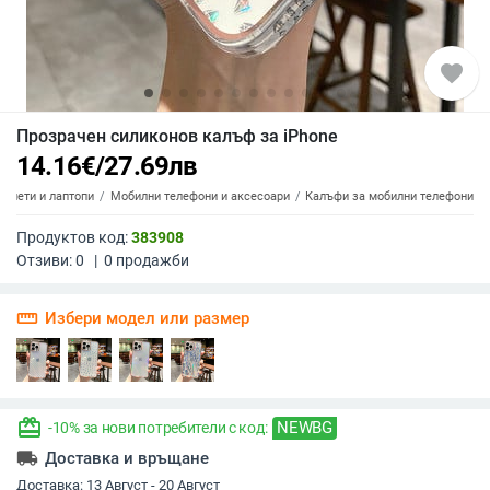
favorite
Прозрачен силиконов калъф за iPhone
14.16
€
/
27.69
лв
аблети и лаптопи
Мобилни телефони и аксесоари
Калъфи за мобилни телефони
Продуктов код:
383908
Отзиви:
0
|
0
продажби
straighten
Избери модел или размер
redeem
NEWBG
-10% за нови потребители с код:
local_shipping
Доставка и връщане
Доставка:
13 Август - 20 Август