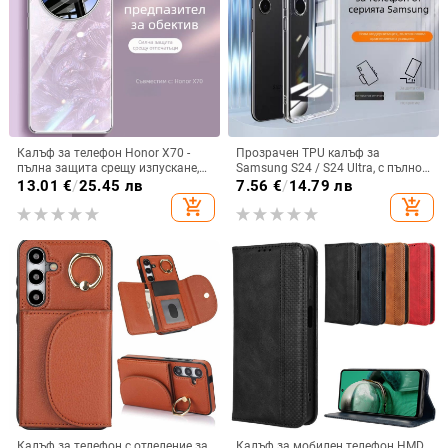
Калъф за телефон Honor X70 -
Прозрачен TPU калъф за
пълна защита срещу изпускане,
Samsung S24 / S24 Ultra, с пълно
закалено стъкло, модел Аурора
покритие и защита на камерата
13.01
€
/
25.45 лв
7.56
€
/
14.79 лв
add_shopping_cart
add_shopping_cart
Калъф за телефон с отделение за
Калъф за мобилен телефон HMD