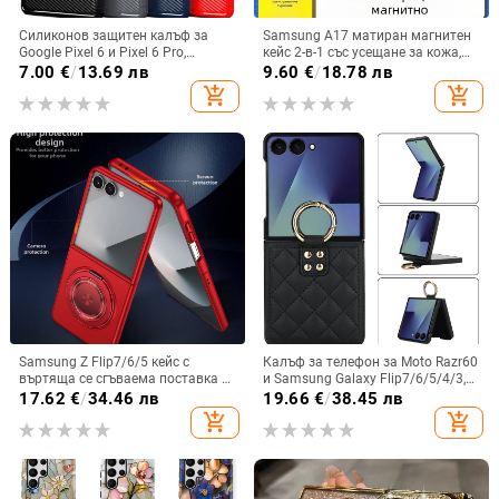
Силиконов защитен калъф за
Samsung A17 матиран магнитен
Google Pixel 6 и Pixel 6 Pro,
кейс 2-в-1 със усещане за кожа,
съвместим с Pixel 7a, пълна
удароустойчива обвивка от
7.00
€
/
13.69 лв
9.60
€
/
18.78 лв
защита
PC+TPU, цветове: розово,
add_shopping_cart
add_shopping_cart
червено, лилаво, синьо, черно
Samsung Z Flip7/6/5 кейс с
Калъф за телефон за Moto Razr60
въртяща се сгъваема поставка и
и Samsung Galaxy Flip7/6/5/4/3,
магнитна скоба, 360° въртене,
сгъваем с пръстен, защита от
17.62
€
/
34.46 лв
19.66
€
/
38.45 лв
защита при изпускане,
изпускане, минималистичен PU
add_shopping_cart
add_shopping_cart
поликарбонатен корпус
кожен калъф, ръчна изработка