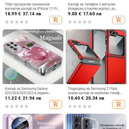
Tider прозрачен силиконов
Калъф за телефон с метален
магнитен калъф за iPhone 17 Pro
боядисан стъклен корпус, за
Max, защита срещу падане,
iPhone 11–14 Pro Max,
18.99
€
/
37.14 лв
9.00
€
/
17.60 лв
стилен дизайн
охлаждане, модел YK263
add_shopping_cart
add_shopping_cart
Калъф за Samsung Galaxy
Подходящ за Samsung Z Flip6,
S23/S24/S25/S22 в ледено
кожен калъф за мобилен телефон
кристално розово със стъклена
Flip5, твърд двустранен калъф
11.22
€
/
21.94 лв
10.40
€
/
20.34 лв
повърхност и метално боядисано
против падане за Flip7, защитен
add_shopping_cart
add_shopping_cart
покритие
калъф Armor