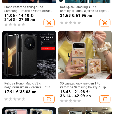
Brons калъф за телефон за
Калъф за Samsung A37 с
Samsung — пълен обхват, стилен
обръщащ капак и джоб за карти,
и креативен дизайн, TPU
защита от падане, A16 джоб за
11.06 - 14.10
€
/
31.68
€
/
61.96 лв
материал, удароустойчив
карта, A56 PU/TPU калъф,
21.63 - 27.58 лв
add_shopping_cart
add_shopping_cart
магнитно затваряне
Кейс за Honor Magic V3 с
3D сладък карикатурен TPU
подвижен екран и стойка – пълна
калъф за Samsung Galaxy Z Flip
защита, удароустойчив, против
6/3/4, защита срещу изпускане,
17.91
€
/
35.03 лв
18.48 - 21.98
€
/
износване, материал PC +
корейски стил
36.14 - 42.99 лв
add_shopping_cart
add_shopping_cart
имитационна кожа, прецизна
обработка