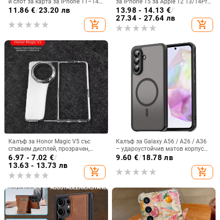
и слот за карта за iPhone 11–14
за iPhone 15 за Apple 12 13/14Pro
Pro Max, изкуствена кожа,
Max, устойчив на изпускане 11
11.86
€
/
23.20 лв
13.98 - 14.13
€
/
релефна украса
27.34 - 27.64 лв
add_shopping_cart
add_shopping_cart
Калъф за Honor Magic V5 със
Калъф за Galaxy A56 / A26 / A36
сгъваем дисплей, прозрачен,
– удароустойчив матов корпус
лъскав, PC материал
от PC+TPU с текстура на кожа
6.97 - 7.02
€
/
9.60
€
/
18.78 лв
13.63 - 13.73 лв
add_shopping_cart
add_shopping_cart