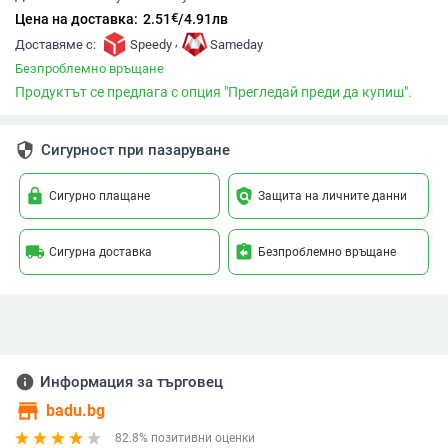
€
Цена на доставка:
2.51
/
4.91
лв
,
Доставяме с:
Speedy
Sameday
Безпроблемно връщане
Продуктът се предлага с опция "Прегледай преди да купиш".
security
Сигурност при пазаруване
lock
policy
Сигурно плащане
Защита на личните данни
local_shipping
assignment_return
Сигурна доставка
Безпроблемно връщане
info
Информация за търговец
store
badu.bg
82.8% позитивни оценки