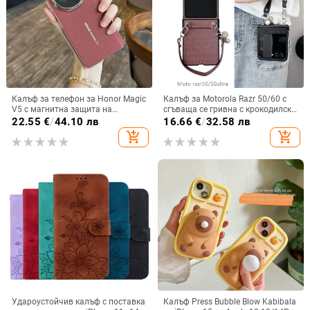
Калъф за телефон за Honor Magic
Калъф за Motorola Razr 50/60 с
V5 с магнитна защита на
сгъваща се гривна с крокодилски
централната ос, пълна защита на
релеф
22.55
€
/
44.10 лв
16.66
€
/
32.58 лв
обектива, кожа,
add_shopping_cart
add_shopping_cart
електроплатиране, защита срещу
изпускане
Удароустойчив калъф с поставка
Калъф Press Bubble Blow Kabibala