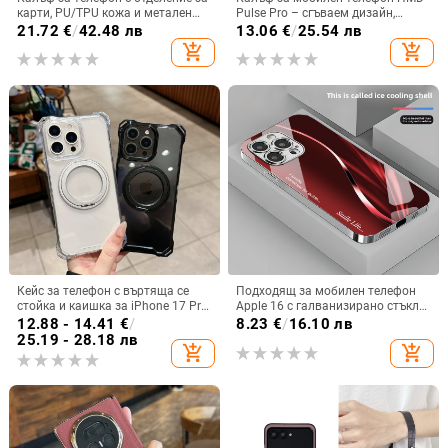
карти, PU/TPU кожа и метален
Pulse Pro – сгъваем дизайн,
пръстен; ръчна изработка,
магнитно задържане, джоб за
21.72
€
/
42.48 лв
13.06
€
/
25.54 лв
против изпускане, за Samsung
карти, TPU кожа, удароустойчив
add_shopping_cart
add_shopping_cart
Кейс за телефон с въртяща се
Подходящ за мобилен телефон
стойка и каишка за iPhone 17 Pro
Apple 16 с галванизирано стъкло
Max, 16, 15 и iPhone 11
и ослепителна течаща светлина,
12.88 - 14.41
€
/
8.23
€
/
16.10 лв
семпъл iPhone 17 Pro, модерен и
25.19 - 28.18 лв
add_shopping_cart
add_shopping_cart
лек луксозен 14 Plus.