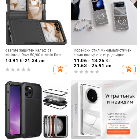
dasmte защитен калъф за
Корейски стил минималистичен
Motorola Razr 50/60 и Moto Razr
флип-калъф със сърцевидно
2024 с сгъваем дисплей
огледало за Samsung Galaxy Z
10.91
€
/
21.34 лв
11.06 - 13.25
€
/
Flip 3/4/5
21.63 - 25.91 лв
add_shopping_cart
add_shopping_cart