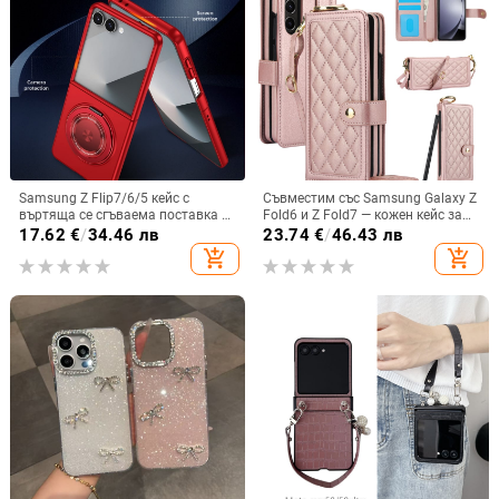
Samsung Z Flip7/6/5 кейс с
Съвместим със Samsung Galaxy Z
въртяща се сгъваема поставка и
Fold6 и Z Fold7 — кожен кейс за
магнитна скоба, 360° въртене,
телефон с слот за стилус,
17.62
€
/
34.46 лв
23.74
€
/
46.43 лв
защита при изпускане,
сгъваем дизайн, елегантен стил, с
add_shopping_cart
add_shopping_cart
поликарбонатен корпус
каишка за китката, за дами