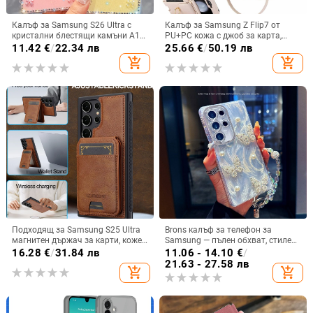
Калъф за Samsung S26 Ultra с
Калъф за Samsung Z Flip7 от
кристални блестящи камъни A17,
PU+PC кожа с джоб за карта,
A57IMD Aurora Bow и S24FE,
пръстен за държане, еластичен
11.42
€
/
22.34 лв
25.66
€
/
50.19 лв
защита от падане
държач за карти и кръстосана
add_shopping_cart
add_shopping_cart
презрамка
Подходящ за Samsung S25 Ultra
Brons калъф за телефон за
магнитен държач за карти, кожен
Samsung — пълен обхват, стилен
калъф S24Plus, защитен калъф,
и креативен дизайн, TPU
16.28
€
/
31.84 лв
11.06 - 14.10
€
/
разделен на части, калъф за
материал, удароустойчив
21.63 - 27.58 лв
add_shopping_cart
add_shopping_cart
мобилен телефон Samsung