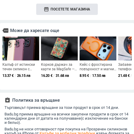
storefront
ПОСЕТЕТЕ МАГАЗИНА
more
Може да харесате още
Калъф от истински
Корков държач за
Кейс с фростирана
Забавен 
течен силикон с
карти за MagSafe —
повърхност и магнит
телефон 
пълно покритие на
ръчна изработка,
за iPhone 14/15 Pro
за пърже
13.37
€
/
26.15 лв
16.20
€
/
31.68 лв
8.95
€
/
17.50 лв
21.48
€
/
камерата за iPhone
съвместим с
Max – усещане за
на мек к
14 Pro Max, iPhone 13
магнитни калъфи
кожа, удароустойчив
за iPhon
Pro и iPhone 12 —
защитен калъф
Max
удароустойчив
assignment_return
Политика за връщане
Търговецът приема връщане за този продукт в срок от 14 дни.
Badu.bg приема връщане на всички закупени продукти в срок от 14
календарни дни от датата на получаване(с изключение на бански
и бельо).
Badu.bg не носи отговорност при покупка на Прозрачен силиконов
калъф за iPhone от
Калъфи за мобилни телефони
извън формата за