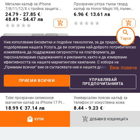
Метален калъф за iPhone
Прозрачен ултра тънък твърд
7/8/11/12/X с тройна защита:
калъф за Honor Magic V6, пълен
удароустойчив, прахоустойчив и
обхват, защита от падане, за
24.79 - 27.85
€
/
6.96
€
/
13.61 лв
запечатан
сгъваем дисплей, с огледална
48.49 - 54.47 лв
add_shopping_cart
add_shopping_cart
повърхност
search
Търси
Ние използваме бисквитки и подобни технологии, за да предоставяме и
подобряваме нашата Услуга, да ви осигурим най-доброто потребителско
изживяване, да поддържаме сигурността на платформата, да
персонализираме съдържанието и рекламите, както и да измерваме
ефективността на нашите маркетингови кампании. С избора на
Виж повече
„Приемам всички“ вие се съгласявате ние и нашите доверени партньори
да съхраняваме бисквитки и подобни технологии на вашето устройство
за рекламни и аналитични цели. Можете по всяко време да управлявате
УПРАВЛЯВАЙ
ПРИЕМИ ВСИЧКИ
своите предпочитания, като натиснете „Управлявай предпочитанията“.
ПРЕДПОЧИТАНИЯТА
За повече информация, моля, вижте нашата
Политика за защита на
данните
.
Tider прозрачен силиконов
Универсален поясен калъф за
магнитен калъф за iPhone 17 Pro
телефон от изкуствена кожа
Max, защита срещу падане,
18.99
€
/
37.14 лв
8.44 - 9.23
€
/
стилен дизайн
16.51 - 18.05 лв
add_shopping_cart
add_shopping_cart
local_mall
add_shopping_cart
КУПИ
ДОБАВИ В КОШНИЦАТА