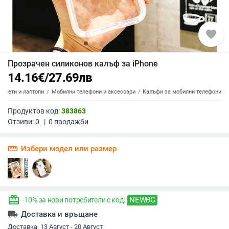
favorite
Прозрачен силиконов калъф за iPhone
14.16
€
/
27.69
лв
аблети и лаптопи
Мобилни телефони и аксесоари
Калъфи за мобилни телефони
Продуктов код:
383863
Отзиви:
0
|
0
продажби
straighten
Избери модел или размер
redeem
NEWBG
-10% за нови потребители с код:
local_shipping
Доставка и връщане
Доставка:
13 Август - 20 Август