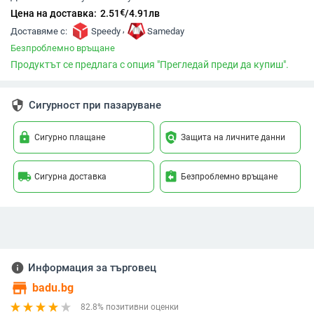
€
Цена на доставка:
2.51
/
4.91
лв
,
Доставяме с:
Speedy
Sameday
Безпроблемно връщане
Продуктът се предлага с опция "Прегледай преди да купиш".
security
Сигурност при пазаруване
lock
policy
Сигурно плащане
Защита на личните данни
local_shipping
assignment_return
Сигурна доставка
Безпроблемно връщане
info
Информация за търговец
store
badu.bg
82.8% позитивни оценки