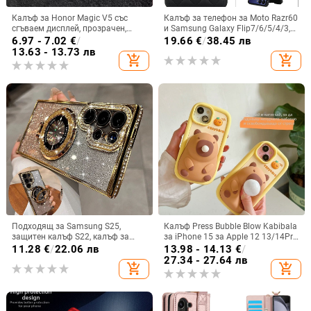
Калъф за Honor Magic V5 със
Калъф за телефон за Moto Razr60
сгъваем дисплей, прозрачен,
и Samsung Galaxy Flip7/6/5/4/3,
лъскав, PC материал
сгъваем с пръстен, защита от
6.97 - 7.02
€
/
19.66
€
/
38.45 лв
изпускане, минималистичен PU
13.63 - 13.73 лв
add_shopping_cart
add_shopping_cart
кожен калъф, ръчна изработка
Подходящ за Samsung S25,
Калъф Press Bubble Blow Kabibala
защитен калъф S22, калъф за
за iPhone 15 за Apple 12 13/14Pro
мобилен телефон Edge Drill, S24,
Max, устойчив на изпускане 11
11.28
€
/
22.06 лв
13.98 - 14.13
€
/
прозрачен магнитен държач със
27.34 - 27.64 лв
add_shopping_cart
add_shopping_cart
стрази A56, брокат против
падане на пудра.