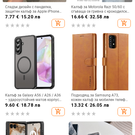
Сладък дизайн с панделка,
Калъф за Motorola Razr 50/60 с
защитен калъф за Apple iPhone
сгъваща се гривна с крокодилски
11–15 Pro Max, пълен обхват
релеф
7.77
€
/
15.20 лв
16.66
€
/
32.58 лв
add_shopping_cart
add_shopping_cart
Калъф за Galaxy A56 / A26 / A36
Подходящ за Samsung A73,
– удароустойчив матов корпус
кожен калъф за мобилен телефон
от PC+TPU с текстура на кожа
A36/A16, калъф за мобилен
9.60
€
/
18.78 лв
13.32
€
/
26.05 лв
телефон A26/A56, флип калъф,
add_shopping_cart
add_shopping_cart
защитен калъф, невидима скоба.