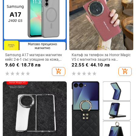
Samsung A17 матиран магнитен
Калъф за телефон за Honor Magic
кейс 2-в-1 със усещане за кожа,
V5 с магнитна защита на
удароустойчива обвивка от
централната ос, пълна защита на
9.60
€
/
18.78 лв
22.55
€
/
44.10 лв
PC+TPU, цветове: розово,
обектива, кожа,
add_shopping_cart
add_shopping_cart
червено, лилаво, синьо, черно
електроплатиране, защита срещу
изпускане