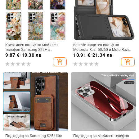
Креативен калъф за мобилен
dasmte защитен калъф за
телефон Samsung S22+ с
Motorola Razr 50/60 и Moto Razr
остъклено цвете, защита от
2024 с сгъваем дисплей
9.87
€
/
19.30 лв
10.91
€
/
21.34 лв
падане, Ultra Film Case за Apple
add_shopping_cart
add_shopping_cart
13
Подходящ за Samsung S25 Ultra
Подходящ за мобилен телефон