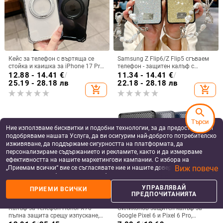
Кейс за телефон с въртяща се
Samsung Z Flip6/Z Flip5 сгъваем
стойка и каишка за iPhone 17 Pro
телефон - защитен калъф с
Max, 16, 15 и iPhone 11
блестяща гривна
12.88 - 14.41
€
/
11.34 - 14.41
€
/
25.19 - 28.18 лв
22.18 - 28.18 лв
add_shopping_cart
add_shopping_cart
search
Търси
Ние използваме бисквитки и подобни технологии, за да предоставяме и
подобряваме нашата Услуга, да ви осигурим най-доброто потребителско
изживяване, да поддържаме сигурността на платформата, да
персонализираме съдържанието и рекламите, както и да измерваме
ефективността на нашите маркетингови кампании. С избора на
Виж повече
„Приемам всички“ вие се съгласявате ние и нашите доверени партньори
да съхраняваме бисквитки и подобни технологии на вашето устройство
за рекламни и аналитични цели. Можете по всяко време да управлявате
УПРАВЛЯВАЙ
ПРИЕМИ ВСИЧКИ
своите предпочитания, като натиснете „Управлявай предпочитанията“.
ПРЕДПОЧИТАНИЯТА
За повече информация, моля, вижте нашата
Политика за защита на
данните
.
Калъф за телефон Honor X70 -
Силиконов защитен калъф за
пълна защита срещу изпускане,
Google Pixel 6 и Pixel 6 Pro,