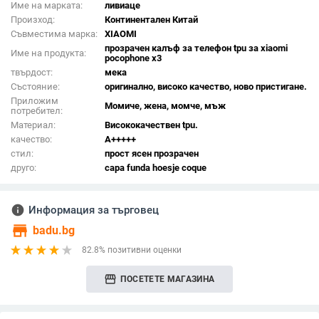
Име на марката:
ливиаце
Произход:
Континентален Китай
Съвместима марка:
XIAOMI
прозрачен калъф за телефон tpu за xiaomi
Име на продукта:
pocophone x3
твърдост:
мека
Състояние:
оригинално, високо качество, ново пристигане.
Приложим
Момиче, жена, момче, мъж
потребител:
Материал:
Висококачествен tpu.
качество:
A+++++
стил:
прост ясен прозрачен
друго:
capa funda hoesje coque
info
Информация за търговец
store
badu.bg
82.8% позитивни оценки
storefront
ПОСЕТЕТЕ МАГАЗИНА