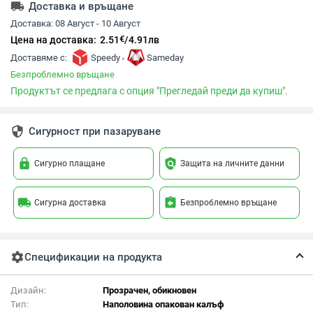
local_shipping
Доставка и връщане
Доставка:
08 Август - 10 Август
€
Цена на доставка:
2.51
/
4.91
лв
,
Доставяме с:
Speedy
Sameday
Безпроблемно връщане
Продуктът се предлага с опция "Прегледай преди да купиш".
security
Сигурност при пазаруване
lock
policy
Сигурно плащане
Защита на личните данни
local_shipping
assignment_return
Сигурна доставка
Безпроблемно връщане
settings
Спецификации на продукта
Дизайн:
Прозрачен, обикновен
Тип:
Наполовина опакован калъф