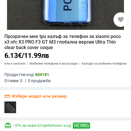
favorite
Прозрачен мек tpu калъф за телефон за xiaomi poco
x3 nfc X3 PRO F3 GT M3 глобална версия Ultra Thin
clear back cover coque
6.13
€
/
11.99
лв
аблети и лаптопи
Мобилни телефони и аксесоари
Калъфи за мобилни телефони
Продуктов код:
604181
Отзиви:
0
|
5
продажби
straighten
Избери модел или размер
redeem
NEWBG
-10% за нови потребители с код: