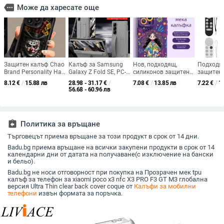
more
Може да харесате още
Защитен калъф Chao
Калъф за Samsung
Нов, подходящ,
Подходя
Brand Personality Hat
Galaxy Z Fold SE, PC-
силиконов защитен
защитен 
Clown за iPhone
инжекционно
калъф за Apple 16,
дистанц
8.12
€
/
15.88 лв
28.98 - 31.17
€
/
7.08
€
/
13.85 лв
7.22
€
/
1
15promax за Apple
формован,
нов, 15plus, матиран,
управлен
56.68 - 60.96 лв
14/13 Europe and
удароустойчив, със
14, 13mini, калъф за
Google T
America 11/12 Soft
сгъваема лента за
телефон 12promax
защитен 
китката, слот за
Chromeca
писалка и
силикон
assignment_return
Политика за връщане
интегриран
калъф
протектор на екрана
Търговецът приема връщане за този продукт в срок от 14 дни.
Badu.bg приема връщане на всички закупени продукти в срок от 14
календарни дни от датата на получаване(с изключение на бански
и бельо).
Badu.bg не носи отговорност при покупка на Прозрачен мек tpu
калъф за телефон за xiaomi poco x3 nfc X3 PRO F3 GT M3 глобална
версия Ultra Thin clear back cover coque от
Калъфи за мобилни
телефони
извън формата за поръчка.