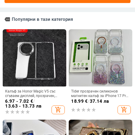
more
Популярни в тази категория
Калъф за Honor Magic V5 със
Tider прозрачен силиконов
сгъваем дисплей, прозрачен,
магнитен калъф за iPhone 17 Pro
лъскав, PC материал
Max, защита срещу падане,
6.97 - 7.02
€
/
18.99
€
/
37.14 лв
стилен дизайн
13.63 - 13.73 лв
add_shopping_cart
add_shopping_cart