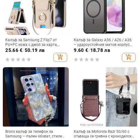
Калъф за Samsung Z Flip7 от
Калъф за Galaxy A56 / A26 / A36
PU+PC кожа с джоб за карта,
– удароустойчив матов корпус
пръстен за държане, еластичен
от PC+TPU с текстура на кожа
25.66
€
/
50.19 лв
9.60
€
/
18.78 лв
държач за карти и кръстосана
add_shopping_cart
add_shopping_cart
презрамка
Brons калъф за телефон за
Калъф за Motorola Razr 50/60 с
Samsung — пълен обхват, стилен
сгъваща се гривна с крокодилски