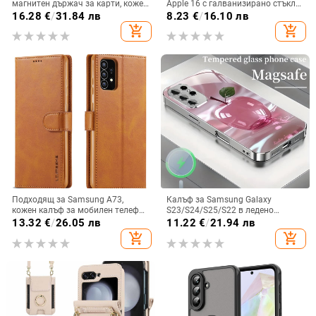
магнитен държач за карти, кожен
Apple 16 с галванизирано стъкло
калъф S24Plus, защитен калъф,
и ослепителна течаща светлина,
16.28
€
/
31.84 лв
8.23
€
/
16.10 лв
разделен на части, калъф за
семпъл iPhone 17 Pro, модерен и
add_shopping_cart
add_shopping_cart
мобилен телефон Samsung
лек луксозен 14 Plus.
Подходящ за Samsung A73,
Калъф за Samsung Galaxy
кожен калъф за мобилен телефон
S23/S24/S25/S22 в ледено
A36/A16, калъф за мобилен
кристално розово със стъклена
13.32
€
/
26.05 лв
11.22
€
/
21.94 лв
телефон A26/A56, флип калъф,
повърхност и метално боядисано
add_shopping_cart
add_shopping_cart
защитен калъф, невидима скоба.
покритие