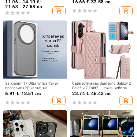
и креативен дизайн, TPU
релеф
11.06 - 14.10
€
/
16.66
€
/
32.58 лв
материал, удароустойчив
21.63 - 27.58 лв
add_shopping_cart
add_shopping_cart
За Xiaomi 17 Ultra ултра тънък
Съвместим със Samsung Galaxy Z
прозрачен PP калъф, не
Fold6 и Z Fold7 — кожен кейс за
пожълтява, матиран финиш и
телефон с слот за стилус,
6.91
€
/
13.51 лв
23.74
€
/
46.43 лв
гофриран модел
сгъваем дизайн, елегантен стил, с
add_shopping_cart
add_shopping_cart
каишка за китката, за дами