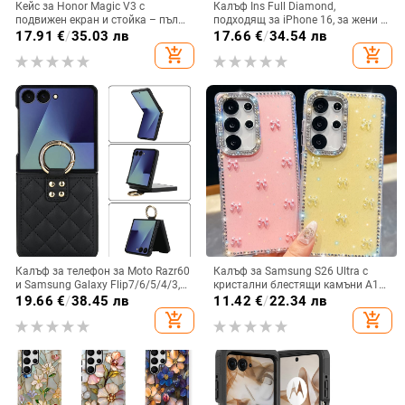
Кейс за Honor Magic V3 с
Калъф Ins Full Diamond,
подвижен екран и стойка – пълна
подходящ за iPhone 16, за жени с
защита, удароустойчив, против
14-инчова личност, огледална
17.91
€
/
35.03 лв
17.66
€
/
34.54 лв
износване, материал PC +
рамка с 13 големи отвора и
add_shopping_cart
add_shopping_cart
имитационна кожа, прецизна
електролитно покритие, с
обработка
диаманти Ins Full Diamond.
Калъф за телефон за Moto Razr60
Калъф за Samsung S26 Ultra с
и Samsung Galaxy Flip7/6/5/4/3,
кристални блестящи камъни A17,
сгъваем с пръстен, защита от
A57IMD Aurora Bow и S24FE,
19.66
€
/
38.45 лв
11.42
€
/
22.34 лв
изпускане, минималистичен PU
защита от падане
add_shopping_cart
add_shopping_cart
кожен калъф, ръчна изработка