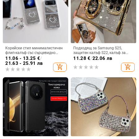
Корейски стил минималистичен
Подходящ за Samsung S25,
флип-калъф със сърцевидно
защитен калъф S22, калъф за
огледало за Samsung Galaxy Z
мобилен телефон Edge Drill, S24,
11.06 - 13.25
€
/
11.28
€
/
22.06 лв
Flip 3/4/5
прозрачен магнитен държач със
21.63 - 25.91 лв
add_shopping_cart
add_shopping_cart
стрази A56, брокат против
падане на пудра.