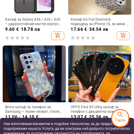
Калъф за Galaxy A56 / A26 / A36
Калъф Ins Full Diamond,
– удароустойчив матов корпус
подходящ за iPhone 16, за жени с
от PC+TPU с текстура на кожа
14-инчова личност, огледална
9.60
€
/
18.78 лв
17.66
€
/
34.54 лв
рамка с 13 големи отвора и
add_shopping_cart
add_shopping_cart
електролитно покритие, с
диаманти Ins Full Diamond.
Brons калъф за телефон за
OPPO Find X9 Ultra калъф за
Samsung — пълен обхват, стилен
телефон с двуцветна кожена
search
и креативен дизайн, TPU
текстура и флуоресцентни линии,
11.06 - 14.10
€
/
13.07
€
/
25.56 лв
Търси
материал, удароустойчив
GT8Pro защитен калъф
21.63 - 27.58 лв
Ние използваме бисквитки и подобни технологии, за да предоставяме и
add_shopping_cart
add_shopping_cart
подобряваме нашата Услуга, да ви осигурим най-доброто потребителско
изживяване, да поддържаме сигурността на платформата, да