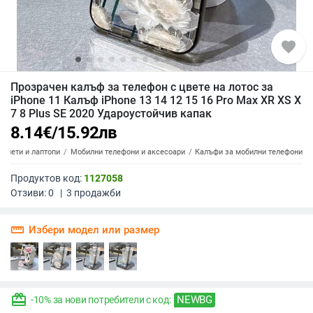
favorite
Прозрачен калъф за телефон с цвете на лотос за
iPhone 11 Калъф iPhone 13 14 12 15 16 Pro Max XR XS X
7 8 Plus SE 2020 Удароустойчив капак
8.14
€
/
15.92
лв
аблети и лаптопи
Мобилни телефони и аксесоари
Калъфи за мобилни телефони
Продуктов код:
1127058
Отзиви:
0
|
3
продажби
straighten
Избери модел или размер
redeem
NEWBG
-10% за нови потребители с код: