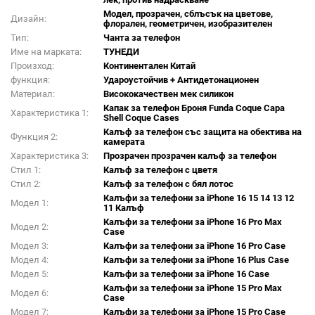
Модел, прозрачен, сблъсък на цветове,
Дизайн:
флорален, геометричен, изобразителен
Тип:
Чанта за телефон
Име на марката:
ТУНЕДИ
Произход:
Континентален Китай
функция:
Удароустойчив + Антидетонационен
Материал:
Висококачествен мек силикон
Капак за телефон Броня Funda Coque Capa
Характеристика 1:
Shell Coque Cases
Калъф за телефон със защита на обектива на
Функция 2:
камерата
Характеристика 3:
Прозрачен прозрачен калъф за телефон
Стил 1:
Калъф за телефон с цветя
Стил 2:
Калъф за телефон с бял лотос
Калъфи за телефони за iPhone 16 15 14 13 12
Модел 1:
11 Калъф
Калъфи за телефони за iPhone 16 Pro Max
Модел 2:
Case
Модел 3:
Калъфи за телефони за iPhone 16 Pro Case
Модел 4:
Калъфи за телефони за iPhone 16 Plus Case
Модел 5:
Калъфи за телефони за iPhone 16 Case
Калъфи за телефони за iPhone 15 Pro Max
Модел 6:
Case
Модел 7:
Калъфи за телефони за iPhone 15 Pro Case