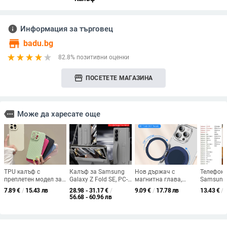
info
Информация за търговец
store
badu.bg
82.8% позитивни оценки
storefront
ПОСЕТЕТЕ МАГАЗИНА
more
Може да харесате още
TPU калъф с
Калъф за Samsung
Нов държач с
Телефоне
преплетен модел за
Galaxy Z Fold SE, PC-
магнитна глава,
Samsung 
iPhone 12–14 серия,
инжекционно
универсален за
Edge, S25
7.89
€
/
15.43 лв
28.98 - 31.17
€
/
9.09
€
/
17.78 лв
13.43
€
/
удароустойчив и
формован,
всички модели,
Plus и S2
56.68 - 60.96 лв
антипръстови
удароустойчив, със
безжично зареждане
магнитно
отпечатъци
сгъваема лента за
и въртене на 360°
матов фи
китката, слот за
кант на р
писалка и
удароус