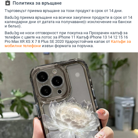
assignment_return
Политика за връщане
интегриран
протектор на екрана
Търговецът приема връщане за този продукт в срок от 14 дни.
Badu.bg приема връщане на всички закупени продукти в срок от 14
календарни дни от датата на получаване(с изключение на бански
и бельо).
Badu.bg не носи отговорност при покупка на Прозрачен калъф за
телефон с цвете на лотос за iPhone 11 Калъф iPhone 13 14 12 15 16
Pro Max XR XS X 7 8 Plus SE 2020 Удароустойчив капак от
Калъфи за
мобилни телефони
извън формата за поръчка.