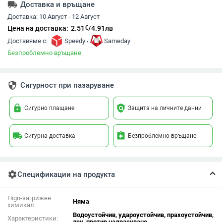
local_shipping
Доставка и връщане
Доставка:
10 Август - 12 Август
€
Цена на доставка:
2.51
/
4.91
лв
,
Доставяме с:
Speedy
Sameday
Безпроблемно връщане
security
Сигурност при пазаруване
lock
policy
Сигурно плащане
Защита на личните данни
local_shipping
assignment_return
Сигурна доставка
Безпроблемно връщане
settings
Спецификации на продукта
Hign-загрижен
Няма
химикал:
Водоустойчив, удароустойчив, прахоустойчив,
Характеристики:
лек, против надраскване