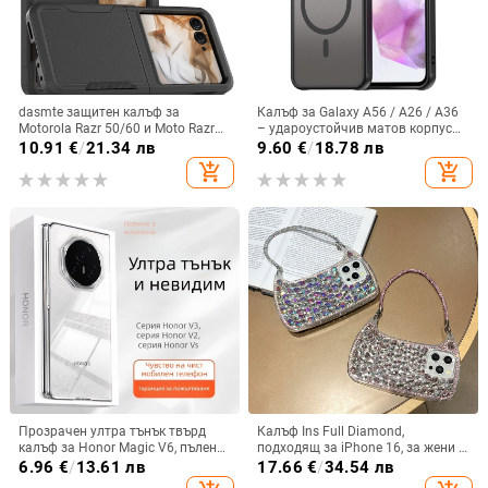
dasmte защитен калъф за
Калъф за Galaxy A56 / A26 / A36
Motorola Razr 50/60 и Moto Razr
– удароустойчив матов корпус
2024 с сгъваем дисплей
от PC+TPU с текстура на кожа
10.91
€
/
21.34 лв
9.60
€
/
18.78 лв
add_shopping_cart
add_shopping_cart
Прозрачен ултра тънък твърд
Калъф Ins Full Diamond,
калъф за Honor Magic V6, пълен
подходящ за iPhone 16, за жени с
обхват, защита от падане, за
14-инчова личност, огледална
6.96
€
/
13.61 лв
17.66
€
/
34.54 лв
сгъваем дисплей, с огледална
рамка с 13 големи отвора и