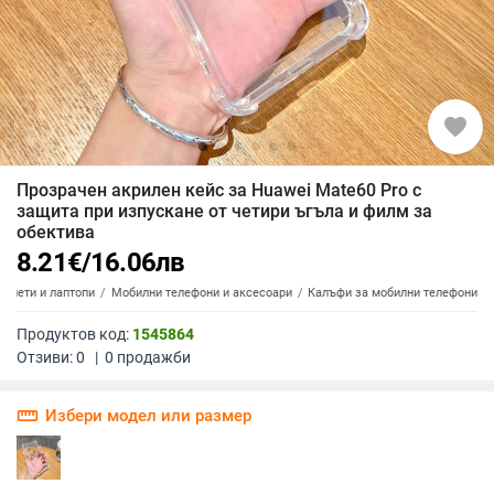
favorite
Прозрачен акрилен кейс за Huawei Mate60 Pro с
защита при изпускане от четири ъгъла и филм за
обектива
8.21
€
/
16.06
лв
аблети и лаптопи
Мобилни телефони и аксесоари
Калъфи за мобилни телефони
Продуктов код:
1545864
Отзиви:
0
|
0
продажби
straighten
Избери модел или размер