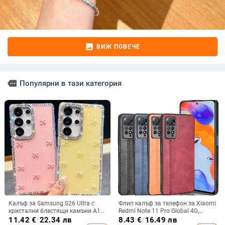
image
ВИЖ ПОВЕЧЕ
more
Популярни в тази категория
Калъф за Samsung S26 Ultra с
Флип калъф за телефон за Xiaomi
кристални блестящи камъни A17,
Redmi Note 11 Pro Global 4G,
A57IMD Aurora Bow и S24FE,
имитационна кожа, бизнес стил
11.42
€
/
22.34 лв
8.43
€
/
16.49 лв