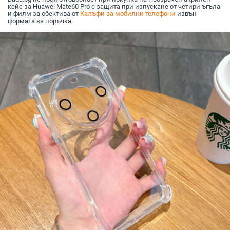
кейс за Huawei Mate60 Pro с защита при изпускане от четири ъгъла
и филм за обектива от
Калъфи за мобилни телефони
извън
формата за поръчка.