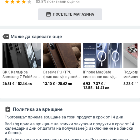
82.8% позитивни оценки
storefront
ПОСЕТЕТЕ МАГАЗИНА
more
Може да харесате още
GKK Калъф за
CaseMe PU+TPU
iPhone MagSafe
Подходя
Samsung Z Fold6 за
флип калъф с джоб
силиконов калъф,
мобилен
задната камера,
за карта за Redmi
релефен дизайн,
Apple 16 
26.81
€
/
52.44 лв
13.10
€
/
25.62 лв
6.93 - 7.37
€
/
8.23
€
/
1
магнитна панта,
Note 10 и Xiaomi 11
магнитен,
галвани
13.55 - 14.41 лв
матирана
Lite, подставка и
удароустойчив и
стъкло и
повърхност,
магнитно затваряне
устойчив на падане
ослепит
удароустойчив,
светлина
пълен обхват
iPhone 17
assignment_return
Политика за връщане
модерен 
луксозен 
Търговецът приема връщане за този продукт в срок от 14 дни.
Badu.bg приема връщане на всички закупени продукти в срок от 14
календарни дни от датата на получаване(с изключение на бански
и бельо).
Badu.bg не носи отговорност при покупка на Прозрачен акрилен