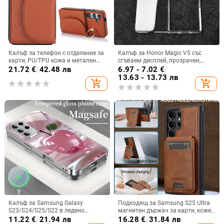
Калъф за телефон с отделение за
Калъф за Honor Magic V5 със
карти, PU/TPU кожа и метален
сгъваем дисплей, прозрачен,
пръстен; ръчна изработка,
лъскав, PC материал
21.72
€
/
42.48 лв
6.97 - 7.02
€
/
против изпускане, за Samsung
13.63 - 13.73 лв
add_shopping_cart
add_shopping_cart
Калъф за Samsung Galaxy
Подходящ за Samsung S25 Ultra
S23/S24/S25/S22 в ледено
магнитен държач за карти, кожен
кристално розово със стъклена
калъф S24Plus, защитен калъф,
11.22
€
/
21.94 лв
16.28
€
/
31.84 лв