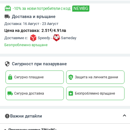
redeem
NEWBG
-10% за нови потребители с код:
local_shipping
Доставка и връщане
Доставка:
16 Август - 23 Август
€
Цена на доставка:
2.51
/
4.91
лв
,
Доставяме с:
Speedy
Sameday
Безпроблемно връщане
security
Сигурност при пазаруване
lock
policy
Сигурно плащане
Защита на личните данни
local_shipping
assignment_return
Сигурна доставка
Безпроблемно връщане
report
Важни детайли
Прозрачен корпус TPU+PC: