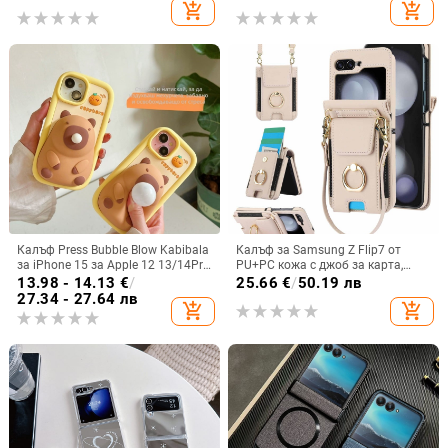
защита от падане
add_shopping_cart
add_shopping_cart
Калъф Press Bubble Blow Kabibala
Калъф за Samsung Z Flip7 от
за iPhone 15 за Apple 12 13/14Pro
PU+PC кожа с джоб за карта,
Max, устойчив на изпускане 11
пръстен за държане, еластичен
13.98 - 14.13
€
/
25.66
€
/
50.19 лв
държач за карти и кръстосана
27.34 - 27.64 лв
add_shopping_cart
add_shopping_cart
презрамка