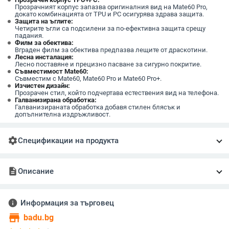
Прозрачният корпус запазва оригиналния вид на Mate60 Pro,
докато комбинацията от TPU и PC осигурява здрава защита.
Защита на ъглите:
Четирите ъгли са подсилени за по-ефективна защита срещу
падания.
Филм за обектива:
Вграден филм за обектива предпазва лещите от драскотини.
Лесна инсталация:
Лесно поставяне и прецизно пасване за сигурно покритие.
Съвместимост Mate60:
Съвместим с Mate60, Mate60 Pro и Mate60 Pro+.
Изчистен дизайн:
Прозрачен стил, който подчертава естествения вид на телефона.
Галванизирана обработка:
Галванизираната обработка добавя стилен блясък и
допълнителна издръжливост.
settings
Спецификации на продукта
description
Описание
info
Информация за търговец
store
badu.bg