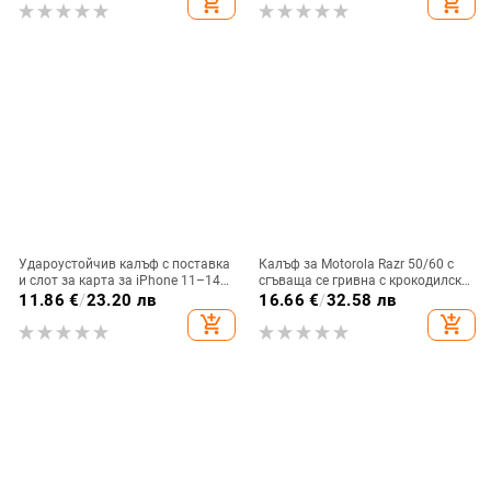
add_shopping_cart
add_shopping_cart
повърхност
електролитно покритие, с
диаманти Ins Full Diamond.
Удароустойчив калъф с поставка
Калъф за Motorola Razr 50/60 с
и слот за карта за iPhone 11–14
сгъваща се гривна с крокодилски
Pro Max, изкуствена кожа,
релеф
11.86
€
/
23.20 лв
16.66
€
/
32.58 лв
релефна украса
add_shopping_cart
add_shopping_cart