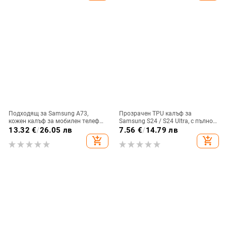
Подходящ за Samsung A73,
Прозрачен TPU калъф за
кожен калъф за мобилен телефон
Samsung S24 / S24 Ultra, с пълно
A36/A16, калъф за мобилен
покритие и защита на камерата
13.32
€
/
26.05 лв
7.56
€
/
14.79 лв
телефон A26/A56, флип калъф,
add_shopping_cart
add_shopping_cart
защитен калъф, невидима скоба.