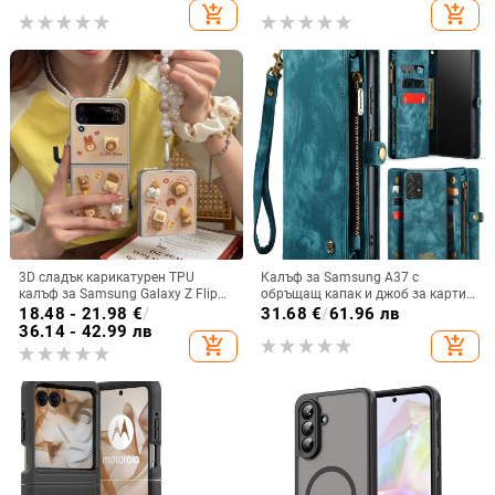
повърхност и метално боядисано
разделен на части, калъф за
add_shopping_cart
add_shopping_cart
покритие
мобилен телефон Samsung
3D сладък карикатурен TPU
Калъф за Samsung A37 с
калъф за Samsung Galaxy Z Flip
обръщащ капак и джоб за карти,
6/3/4, защита срещу изпускане,
защита от падане, A16 джоб за
18.48 - 21.98
€
/
31.68
€
/
61.96 лв
корейски стил
карта, A56 PU/TPU калъф,
36.14 - 42.99 лв
add_shopping_cart
add_shopping_cart
магнитно затваряне