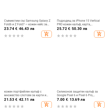
Съвместим със Samsung Galaxy Z
Подходящ за iPhone 15 Vertical
Fold6 и Z Fold7 — кожен кейс за
PRO кожен калъф, карта,
телефон с слот за стилус,
оксфордски плат, найлонов плат,
23.74
€
/
46.43 лв
25.72
€
/
50.30 лв
сгъваем дизайн, елегантен стил, с
колан, чанта за кръста на
add_shopping_cart
add_shopping_cart
каишка за китката, за дами
мобилен телефон
кожен портфейлен калъф с
Силиконов защитен калъф за
множество слотове за карти и
Google Pixel 6 и Pixel 6 Pro,
цип за iPhone 11–17 Pro Max, XR,
съвместим с Pixel 7a, пълна
21.53
€
/
42.11 лв
7.00
€
/
13.69 лв
S24, S25
защита
add_shopping_cart
add_shopping_cart