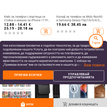
Кейс за телефон с въртяща се
Калъф за телефон за Moto Razr60
стойка и каишка за iPhone 17 Pro
и Samsung Galaxy Flip7/6/5/4/3,
Max, 16, 15 и iPhone 11
сгъваем с пръстен, защита от
12.88 - 14.41
€
/
19.66
€
/
38.45 лв
изпускане, минималистичен PU
25.19 - 28.18 лв
add_shopping_cart
add_shopping_cart
кожен калъф, ръчна изработка
search
Търси
Ние използваме бисквитки и подобни технологии, за да предоставяме и
подобряваме нашата Услуга, да ви осигурим най-доброто потребителско
изживяване, да поддържаме сигурността на платформата, да
персонализираме съдържанието и рекламите, както и да измерваме
ефективността на нашите маркетингови кампании. С избора на
Виж повече
„Приемам всички“ вие се съгласявате ние и нашите доверени партньори
да съхраняваме бисквитки и подобни технологии на вашето устройство
за рекламни и аналитични цели. Можете по всяко време да управлявате
УПРАВЛЯВАЙ
ПРИЕМИ ВСИЧКИ
своите предпочитания, като натиснете „Управлявай предпочитанията“.
ПРЕДПОЧИТАНИЯТА
За повече информация, моля, вижте нашата
Политика за защита на
данните
.
Samsung A17 матиран магнитен
Кейс за Honor Magic V3 с
кейс 2-в-1 със усещане за кожа,
подвижен екран и стойка – пълна
удароустойчива обвивка от
защита, удароустойчив, против
9.60
€
/
18.78 лв
17.91
€
/
35.03 лв
PC+TPU, цветове: розово,
износване, материал PC +
add_shopping_cart
add_shopping_cart
червено, лилаво, синьо, черно
имитационна кожа, прецизна
local_mall
add_shopping_cart
КУПИ
ДОБАВИ В КОШНИЦАТА
обработка