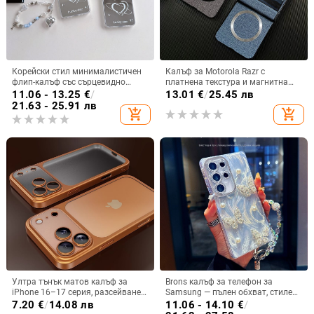
Корейски стил минималистичен
Калъф за Motorola Razr с
флип-калъф със сърцевидно
платнена текстура и магнитна
огледало за Samsung Galaxy Z
панта, флип
11.06 - 13.25
€
/
13.01
€
/
25.45 лв
Flip 3/4/5
21.63 - 25.91 лв
add_shopping_cart
add_shopping_cart
Ултра тънък матов калъф за
Brons калъф за телефон за
iPhone 16–17 серия, разсейване
Samsung — пълен обхват, стилен
на топлината, пълно покритие,
и креативен дизайн, TPU
7.20
€
/
14.08 лв
11.06 - 14.10
€
/
удароустойчив и устойчив на
материал, удароустойчив