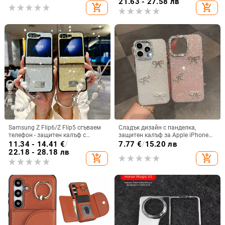
21.63 - 27.58 лв
add_shopping_cart
add_shopping_cart
отпечатъци
Samsung Z Flip6/Z Flip5 сгъваем
Сладък дизайн с панделка,
телефон - защитен калъф с
защитен калъф за Apple iPhone
блестяща гривна
11–15 Pro Max, пълен обхват
11.34 - 14.41
€
/
7.77
€
/
15.20 лв
22.18 - 28.18 лв
add_shopping_cart
add_shopping_cart