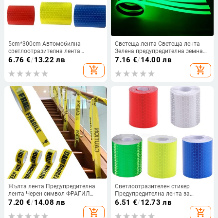
5cm*300cm Автомобилна
Светеща лента Светеща лента
светлоотразителна лента
Зелена предупредителна земна
Предупреждение за безопасност
светлина Стикер за съхранение
6.76
€
/
13.22 лв
7.16
€
/
14.00 лв
Стикер за декорация на кола
на стълби против плъзгане
add_shopping_cart
add_shopping_cart
Рефлектор Защитна лента Лента
Светлоотразителна
Филм Автомобилен стикер за
флуоресцентна лента
мотоциклети
Жълта лента Предупредителна
Светлоотразителен стикер
лента Черен символ ФРАГИЛ
Предупредителна лента за
Лента за идентификация на
безопасност Висока видимост
7.20
€
/
14.08 лв
6.51
€
/
12.73 лв
опасност 2,4 см*25 М Декорация
Самозалепващи водоустойчиви
add_shopping_cart
add_shopping_cart
Предупредителни знаци
бели червени жълти сини