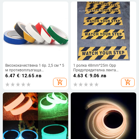
Висококачествена 1 бр. 2,5 см * 5
1 ролка 48mm*25m Opp
м противоплъзгаща
Предупредителна лента
предупредителна лента за
Опасност Внимание Бариера
6.47
€
/
12.65 лв
4.63
€
/
9.06 лв
фабричен склад, домашна баня,
Напомняне Безопасност при
add_shopping_cart
add_shopping_cart
стълби, противоплъзгащи
работа Залепващи ленти
предпазни ленти на работното
Направи си сам стикер за Mall
място
Store School