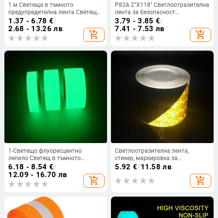
1 м Светеща в тъмното
P82A 2"X118" Светлоотразителна
предупредителна лента Светеща
лента за безопасност
флуоресцентна нощна
Предупредителна лента за
1.37 - 6.78
€
/
3.79 - 3.85
€
/
самозалепваща се стикерна
лепило Инженерна маркировка
2.68 - 13.26 лв
7.41 - 7.53 лв
add_shopping_cart
add_shopping_cart
лента Безопасно
Стикер за автомобили Каски
предупреждение Декорация
Пощенска кутия Паркинг
Домашна кухня
1-Светещо флуоресцентно
Светлоотразителна лента,
лепило Светещ в тъмното
стикер, маркировка за
Самозалепващ светещ стикер
безопасност, стайлинг на
6.18 - 8.54
€
/
5.92
€
/
11.58 лв
Предупреждение Флуоресцентно
автомобил, самозалепваща се
12.09 - 16.70 лв
add_shopping_cart
add_shopping_cart
предупредителна лента,
мотоциклет, велосипед, фолио