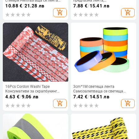
стикери Неплъзгаща се лента
предпазна лента,
Противоплъзгаща се защитна
предупредителна залепваща
10.88
€
/
21.28 лв
7.88
€
/
15.41 лв
отразяваща PEVA лента Дръжки
лента за инженерна маркировка
add_shopping_cart
add_shopping_cart
за стълби Флуоресцентни ленти
Блясък
16Pcs Cordon Washi Tape
3cm*1M светеща лента
Консумативи за скрапбукинг
Самозалепваща се светеща
Washitape Cinta Adhesiva
нощна/тъмна защитна лента
4.63
€
/
9.06 лв
7.42
€
/
14.51 лв
Decorativa Стационарен дневник
Поразителна предупредителна
add_shopping_cart
add_shopping_cart
Декорация Маскираща лента
защитна лента