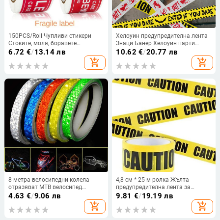
150PCS/Roll Чупливи стикери
Хелоуин предупредителна лента
Стоките, моля, боравете
Знаци Банер Хелоуин парти
внимателно Предупредителна
реквизит Прозорец реквизит
6.72
€
/
13.14 лв
10.62
€
/
20.77 лв
лента Консумативи „направи си
Линия за предупреждение за
add_shopping_cart
add_shopping_cart
сам“ Маркировка за опаковка
опасност Хелоуин консумативи
Специален етикет
за декорация на парти
8 метра велосипедни колела
4,8 см * 25 м ролка Жълта
отразяват MTB велосипед
предупредителна лента за
отразяващ стикер лента лента за
предпазна бариера за
4.63
€
/
9.06 лв
9.81
€
/
19.19 лв
колоездене предупреждение
полицейска барикада за
add_shopping_cart
add_shopping_cart
безопасност велосипед колело
изпълнители Нова
декор
предупредителна лента