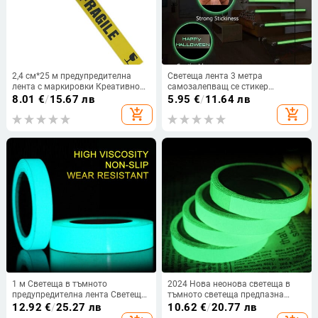
2,4 см*25 м предупредителна
Светеща лента 3 метра
лента с маркировки Креативно
самозалепващ се стикер
напомняне Опасност, Внимание,
Фотолуминесцентно светене в
8.01
€
/
15.67 лв
5.95
€
/
11.64 лв
Чупливо, Дръжте се навън,
тъмното Направи си сам
add_shopping_cart
add_shopping_cart
Предупреждение Предпазни
Предупреждение За земята
залепващи ленти Декорация
Светлоотразителна
флуоресцентна лента
1 м Светеща в тъмното
2024 Нова неонова светеща в
предупредителна лента Светеща
тъмното светеща предпазна
флуоресцентна нощна
лента с висока яркост,
12.92
€
/
25.27 лв
10.62
€
/
20.77 лв
самозалепваща се стикерна
водоустойчивост, подвижна