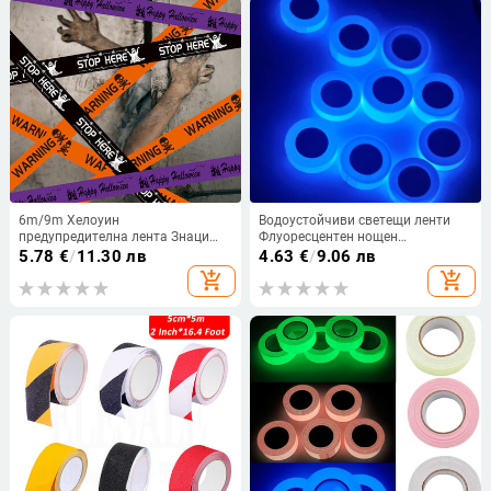
6m/9m Хелоуин
Водоустойчиви светещи ленти
предупредителна лента Знаци
Флуоресцентен нощен
Хелоуин реквизит
самозалепващ предупредителен
5.78
€
/
11.30 лв
4.63
€
/
9.06 лв
Предупреждение за опасност
стикер за безопасност
add_shopping_cart
add_shopping_cart
Линия Изолационен колан Знак
Домашна градина Хелоуин
декорация