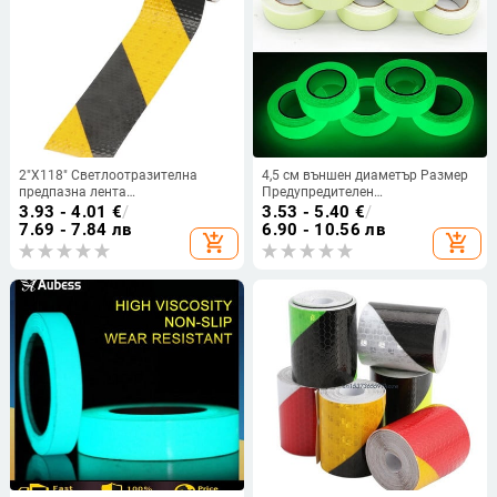
2"X118" Светлоотразителна
4,5 см външен диаметър Размер
предпазна лента
Предупредителен
Предупреждение Лепило
предупредителен светещ стикер
3.93 - 4.01
€
/
3.53 - 5.40
€
/
Инженерна маркировка Лента
Флуоресцентен стикер
7.69 - 7.84 лв
6.90 - 10.56 лв
add_shopping_cart
add_shopping_cart
Стикер Автомобили Каски
Предупредителен светлинен
Пощенска кутия Лента за
стикер Удобен домашен
паркиране
любимец