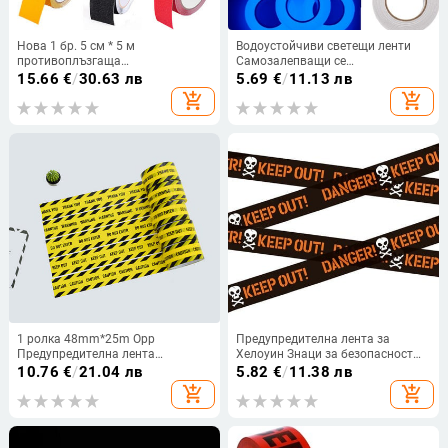
Нова 1 бр. 5 см * 5 м
Водоустойчиви светещи ленти
противоплъзгаща
Самозалепващи се
предупредителна лента за
предупредителни ленти Нощно
15.66
€
/
30.63 лв
5.69
€
/
11.13 лв
фабричен склад, домашна баня,
виждане Светят в тъмното
add_shopping_cart
add_shopping_cart
стълби, скейтборд,
Безопасност Декорация на
противоплъзгащи се предпазни
домашна градина
ленти на работното място
1 ролка 48mm*25m Opp
Предупредителна лента за
Предупредителна лента
Хелоуин Знаци за безопасност
Опасност Внимание Бариера
Внимание Лента за уплаха Лента
10.76
€
/
21.04 лв
5.82
€
/
11.38 лв
Напомняне Безопасност при
за местопрестъпление Внимание
add_shopping_cart
add_shopping_cart
работа Залепващи ленти
Декорации Бариерна лента
Направи си сам стикер за Mall
Лента за опасност
Store School