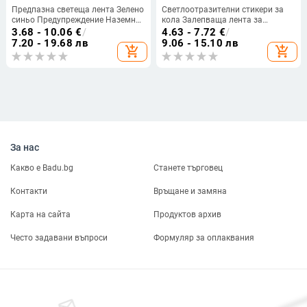
Предпазна светеща лента Зелено
Светлоотразителни стикери за
синьо Предупреждение Наземна
кола Залепваща лента за
светлина Съхранение Стълбище
безопасност на велосипеда
3.68 - 10.06
€
/
4.63 - 7.72
€
/
Стикер против приплъзване
7.20 - 19.68 лв
9.06 - 15.10 лв
add_shopping_cart
add_shopping_cart
Светлоотразителна
флуоресцентна лента
Самозалепваща се
За нас
Какво е Badu.bg
Станете търговец
Контакти
Връщане и замяна
Карта на сайта
Продуктов архив
Често задавани въпроси
Формуляр за оплаквания