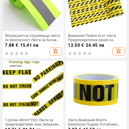
Флоресцентна отразяваща лента
Внимание Пазете се от лента
за безопасност Лента за багаж
Предупредителна линия на
Шиене на дрехи Предупреждение
строителната площадка Жълт
7.88
€
/
15.41 лв
12.50
€
/
24.45 лв
строителен автомобил Парти
add_shopping_cart
add_shopping_cart
декорации Детски партита за
рожден ден
1/ролка 48mm*25m Ленти за
Лента Внимание Жълто
предупредителен знак Забранено
Безопасно Подово Устойчиво
паркиране Hands Off Work Safety
Залепващо Престъпление