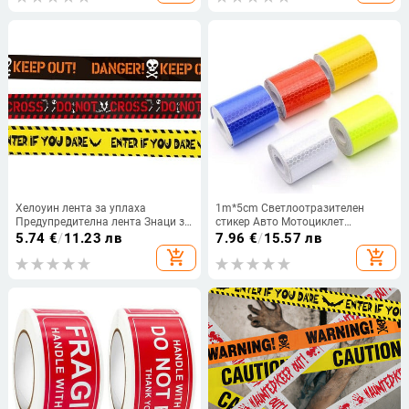
Залепваща лента
велосипедни стикери за кола
Хелоуин лента за уплаха
1m*5cm Светлоотразителен
Предупредителна лента Знаци за
стикер Авто Мотоциклет
безопасност Хелоуин лента за
Велосипед Рефлектор Защитна
5.74
€
/
11.23 лв
7.96
€
/
15.57 лв
опасност Лента за
лента Нощна работа
add_shopping_cart
add_shopping_cart
местопрестъплението
Безопасност Предупредителна
Предупредителна лента
лента Защита на сигурността
Декорации за Хелоуин