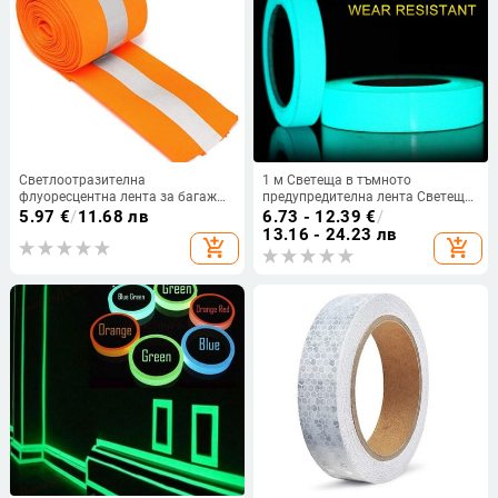
Светлоотразителна
1 м Светеща в тъмното
флуоресцентна лента за багаж
предупредителна лента Светеща
Лента за шиене на дрехи
флуоресцентна нощна
5.97
€
/
11.68 лв
6.73 - 12.39
€
/
Предупредителна предпазна
самозалепваща се стикерна
13.16 - 24.23 лв
add_shopping_cart
add_shopping_cart
лента
лента Безопасно
предупреждение Декорация
Домашна кухня