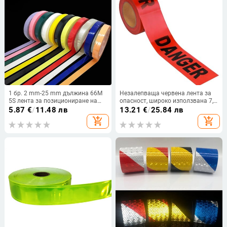
1 бр. 2 mm-25 mm дължина 66M
Незалепваща червена лента за
5S лента за позициониране на
опасност, широко използвана 7,5
работния плот, маркираща
см*100 м ролка, предпазна
5.87
€
/
11.48 лв
13.21
€
/
25.84 лв
лента, предупреждение за
бариерна лента, лента за
add_shopping_cart
add_shopping_cart
дискриминация на цветовете на
безопасност, предупреждение,
бялата дъска, чертеж на мрежата
конструкция за опасност