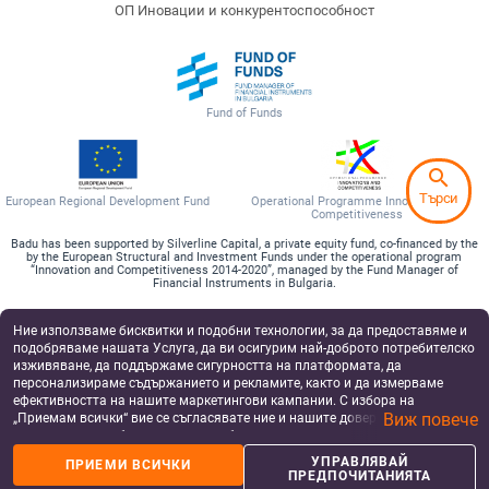
ОП Иновации и конкурентоспособност
Fund of Funds
search
Търси
European Regional Development Fund
Operational Programme Innovation and
Competitiveness
Badu has been supported by Silverline Capital, a private equity fund, co-financed by the
by the European Structural and Investment Funds under the operational program
“Innovation and Competitiveness 2014-2020”, managed by the Fund Manager of
Financial Instruments in Bulgaria.
©2017-2026
Ние използваме бисквитки и подобни технологии, за да предоставяме и
подобряваме нашата Услуга, да ви осигурим най-доброто потребителско
изживяване, да поддържаме сигурността на платформата, да
персонализираме съдържанието и рекламите, както и да измерваме
ефективността на нашите маркетингови кампании. С избора на
Виж повече
„Приемам всички“ вие се съгласявате ние и нашите доверени партньори
да съхраняваме бисквитки и подобни технологии на вашето устройство
за рекламни и аналитични цели. Можете по всяко време да управлявате
УПРАВЛЯВАЙ
ПРИЕМИ ВСИЧКИ
своите предпочитания, като натиснете „Управлявай предпочитанията“.
ПРЕДПОЧИТАНИЯТА
За повече информация, моля, вижте нашата
Политика за защита на