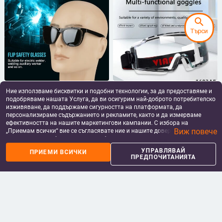
search
Търси
ZK30 Flip Protection Защитни
Индустриални предпазни
Ние използваме бисквитки и подобни технологии, за да предоставяме и
очила Laboratory Protect Glasses
очила1603AF
подобряваме нашата Услуга, да ви осигурим най-доброто потребителско
lentes de seguridad
многофункционални
11.19
€
/
21.89 лв
26.41
€
/
51.65 лв
изживяване, да поддържаме сигурността на платформата, да
противозамъгляващи и
add_shopping_cart
add_shopping_cart
персонализираме съдържанието и рекламите, както и да измерваме
устойчиви на удар лабораторни
ефективността на нашите маркетингови кампании. С избора на
очила унисекс защита на очите
Виж повече
„Приемам всички“ вие се съгласявате ние и нашите доверени партньори
да съхраняваме бисквитки и подобни технологии на вашето устройство
за рекламни и аналитични цели. Можете по всяко време да управлявате
УПРАВЛЯВАЙ
ПРИЕМИ ВСИЧКИ
своите предпочитания, като натиснете „Управлявай предпочитанията“.
ПРЕДПОЧИТАНИЯТА
За повече информация, моля, вижте нашата
Политика за защита на
данните
.