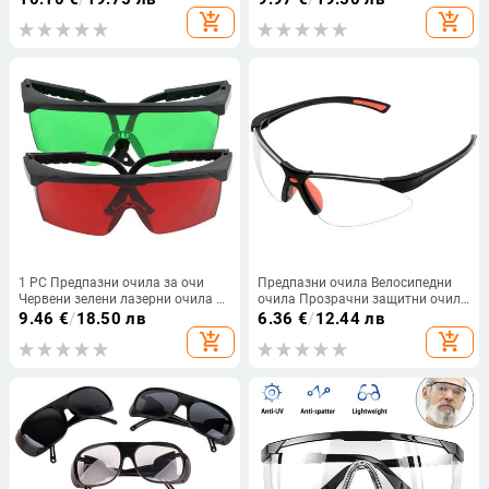
лицето, устойчива на мъгла,
add_shopping_cart
add_shopping_cart
прозрачна маска с висока
разделителна способност
1 PC Предпазни очила за очи
Предпазни очила Велосипедни
Червени зелени лазерни очила за
очила Прозрачни защитни очила
защита от ултравиолетова
за колоездене Работна защита
9.46
€
/
18.50 лв
6.36
€
/
12.44 лв
светлина OPT Оборудване за
Защитни очила Лабораторни
add_shopping_cart
add_shopping_cart
красота Консумативи на
очила
работното място за жени и мъже