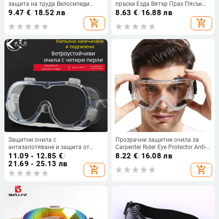
защита на труда Велосипеди
пръски Езда Вятър Прах Пясък
Мотоциклети Ски и туризъм
Мъгла Мъже и Жени Универсални
9.47
€
/
18.52 лв
8.63
€
/
16.88 лв
Предпазни очила Устойчиви на
прозрачни работни защитни
add_shopping_cart
add_shopping_cart
вятър и пясък
очила
Защитни очила с
Прозрачни защитни очила за
антизапотяване и защита от
Carpenter Rider Eye Protector Anti-
прах и пръски, подходящи за
Splash Удароустойчиви защитни
11.09 - 12.85
€
/
8.22
€
/
16.08 лв
полиране и работа при
очила за работа
21.69 - 25.13 лв
add_shopping_cart
add_shopping_cart
ветровити условия