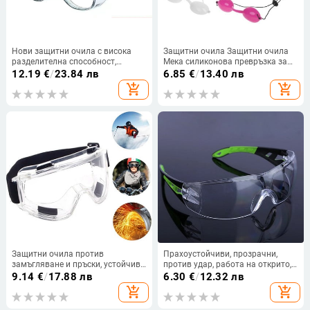
Нови защитни очила с висока
Защитни очила Защитни очила
разделителна способност,
Мека силиконова превръзка за
против цветен прашец, против
очи Регулируеми очила Защита
12.19
€
/
23.84 лв
6.85
€
/
13.40 лв
замъгляване, против пясък,
Красота IPL лазерна чашка за
add_shopping_cart
add_shopping_cart
против прах, против пръски,
очи
унисекс защитни очила за
колоездене на открито
Защитни очила против
Прахоустойчиви, прозрачни,
замъгляване и пръски, устойчиви
против удар, работа на открито,
на прах, устойчиви на вятър,
антилазерна лаборатория,
9.14
€
/
17.88 лв
6.30
€
/
12.32 лв
работни лабораторни очила,
защитни очила, очила, очила,
add_shopping_cart
add_shopping_cart
защита на очите, защитни очила
защита на очите
за изследване, прозрачни лещи