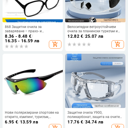
868 Защитни очила за
Велосипедни ветроустойчиви
заваряване – прахо- и
очила за планински туризъм и
ударозащита, PC плоски лещи, 2
ски, стилни, прахоустойчиви и
8.36 - 8.48
€
/
12.82
€
/
25.07 лв
мм, черна рамка
против замъгляване, подходящи
16.35 - 16.59 лв
add_shopping_cart
add_shopping_cart
за носене с очила, унисекс
Нови поляризирани спортове на
Защитни очила Y900,
открито, къмпинг, туризъм,
поликарбонат, защита на очите
шофиране, очила, мъже, жени,
от прах
6.95
€
/
13.59 лв
17.76
€
/
34.74 лв
риболовни очила, слънчеви