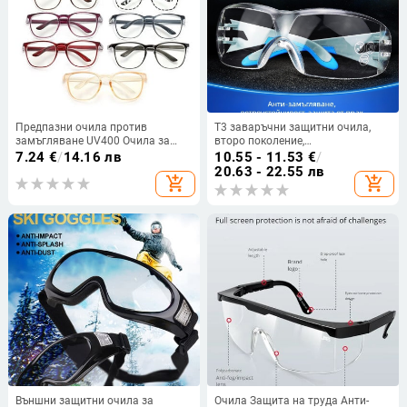
Предпазни очила против
T3 заваръчни защитни очила,
замъгляване UV400 Очила за
второ поколение,
защита на очите
поликарбонатна леща, UV
7.24
€
/
14.16 лв
10.55 - 11.53
€
/
Прахоустойчиви очила против
защита, антизамъгляване,
20.63 - 22.55 лв
add_shopping_cart
add_shopping_cart
слюнка, блокиращи синя
прахозащита за аргоново дугово
светлина Очила против полени
заваряване
Външни защитни очила за
Очила Защита на труда Анти-