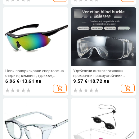
изследвания Водоустойчиви
Нови поляризирани спортове на
Удебелени антизапотяващи
открито, къмпинг, туризъм,
прозрачни прахоустойчиви
шофиране, очила, мъже, жени,
очила за колоездене, защита от
6.96
€
/
13.61 лв
9.57
€
/
18.72 лв
риболовни очила, слънчеви
пръски и удари
add_shopping_cart
add_shopping_cart
очила, спортни слънчеви очила