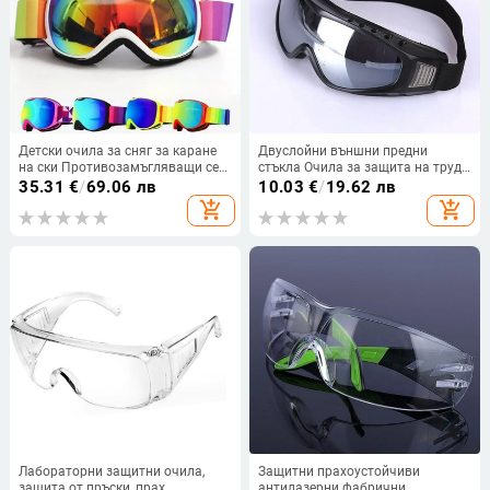
Детски очила за сняг за каране
Двуслойни външни предни
на ски Противозамъгляващи се
стъкла Очила за защита на труда
двойни лещи UV400 защита
PC Лещи Защитни монтирани на
35.31
€
/
69.06 лв
10.03
€
/
19.62 лв
Удобни U-образни гъба Детски
главата Възрастни мъжки
add_shopping_cart
add_shopping_cart
ски очила за възраст 4-14
дамски ски очила
Лабораторни защитни очила,
Защитни прахоустойчиви
защита от пръски, прах,
антилазерни фабрични