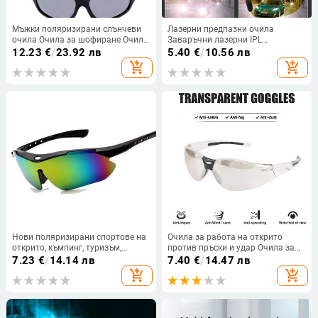
Мъжки поляризирани слънчеви
Лазерни предпазни очила
очила Очила за шофиране Очила
Заваръчни лазерни IPL
за колоездене Спортни очила за
козметични инструменти за
12.23
€
/
23.92 лв
5.40
€
/
10.56 лв
риболов на открито
защита на очила против
add_shopping_cart
add_shopping_cart
отблясъци Нощно виждане
Защитни очила за очи
Нови поляризирани спортове на
Очила за работа на открито
открито, къмпинг, туризъм,
против пръски и удар Очила за
шофиране, очила, мъже, жени,
колоездене Защитни очила
7.23
€
/
14.14 лв
7.40
€
/
14.47 лв
риболовни очила, слънчеви
Защитни очила за очила
add_shopping_cart
add_shopping_cart
очила, спортни слънчеви очила