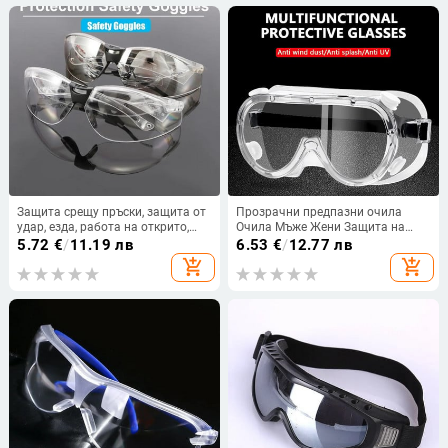
Защита срещу пръски, защита от
Прозрачни предпазни очила
удар, езда, работа на открито,
Очила Мъже Жени Защита на
защита от колоездене, очила,
очите Офроуд Колоездене
5.72
€
/
11.19 лв
6.53
€
/
12.77 лв
очила, защитни очила, предпазни
Безопасност Антипрах Защита
add_shopping_cart
add_shopping_cart
очила
на очила Moto Прахоустойчиви
очила