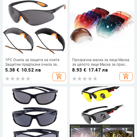
1PC Очила за защита на очите
Прозрачна маска за лице Маска
Защитни предпазни очила за
за цялото лице Маска за прах
езда Вентилирани очила Работна
Защитна маска за лице Защита
5.38
€
/
10.52 лв
8.93
€
/
17.47 лв
лаборатория Противоударни
на очите за предотвратяване на
add_shopping_cart
add_shopping_cart
ветроустойчиви очила Сигурност
пръскане на слюнка Защитни
очила