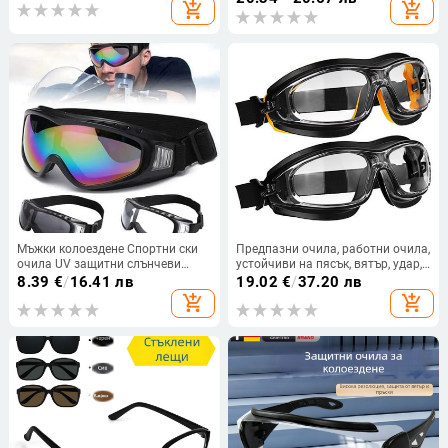
add_shopping_cart
add_shopping_cart
очила Очила
каране на ски
Мъжки колоездене Спортни ски
Предпазни очила, работни очила,
очила UV защитни слънчеви
устойчиви на пясък, вятър, удар,
очила Велосипедни очила против
прах, химическа корозия и
8.39
€
/
16.41 лв
19.02
€
/
37.20 лв
отблясъци Ветроустойчиви
киселиноустойчиви спрей боя
add_shopping_cart
add_shopping_cart
прахоустойчиви UV защитни
съоръжения