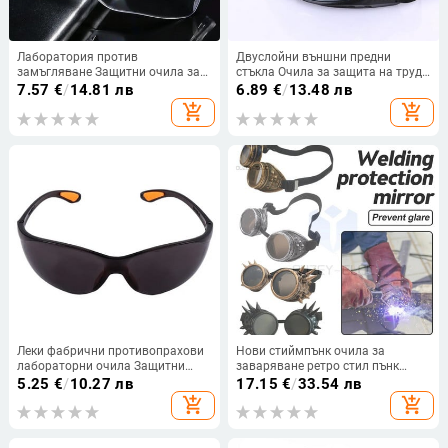
Лаборатория против
Двуслойни външни предни
замъгляване Защитни очила за
стъкла Очила за защита на труда
работа на открито против удари
PC Лещи Защитни монтирани на
7.57
€
/
14.81 лв
6.89
€
/
13.48 лв
Очила Защитни очила за очи
главата Възрастни мъжки
add_shopping_cart
add_shopping_cart
дамски ски очила
Леки фабрични противопрахови
Нови стиймпънк очила за
лабораторни очила Защитни
заваряване ретро стил пънк
очила за работа на открито
очила модни слънчеви очила
5.25
€
/
10.27 лв
17.15
€
/
33.54 лв
Защитни очила
ролева игра пет цветни лещи
add_shopping_cart
add_shopping_cart
ретро изработка