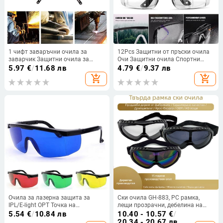
1 чифт заваръчни очила за
12Pcs Защитни от пръски очила
заварчик Защитни очила за
Очи Защитни очила Спортни
газово аргоново дъгово
ветроустойчиви очила Работна
5.97
€
/
11.68 лв
4.79
€
/
9.37 лв
заваряване Предпазни работни
защита Очила PC Защитни
add_shopping_cart
add_shopping_cart
предпазни средства Протектор
защитни очила
за очи
Очила за лазерна защита за
Ски очила GH-883, PC рамка,
IPL/E-light OPT Точка на
лещи прозрачни, дебелина на
замръзване Обезкосмяване
лещата 1.8 мм,
5.54
€
/
10.84 лв
10.40 - 10.57
€
/
Защитни очила Универсални
светлопропускливост 98.98%, за
20.34 - 20.67 лв