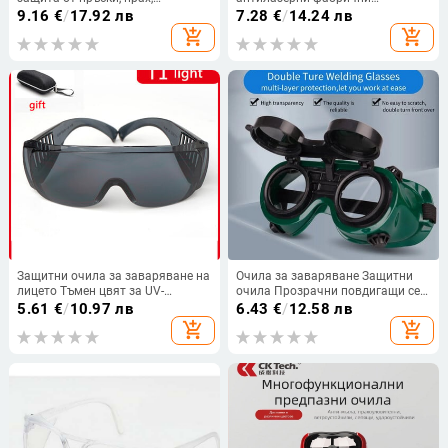
запотяване, вятър и пясък
лаборатории против удар очила
9.16
€
/
17.92 лв
7.28
€
/
14.24 лв
защита на очите предпазни
add_shopping_cart
add_shopping_cart
очила очила
Защитни очила за заваряване на
Очила за заваряване Защитни
лицето Тъмен цвят за UV-
очила Прозрачни повдигащи се
устойчиви Прозрачни за защита
лещи Защитни очила за работа
5.61
€
/
10.97 лв
6.43
€
/
12.58 лв
срещу пръски Защитни очила
на заварчици Защитни очила за
add_shopping_cart
add_shopping_cart
против замъгляване Работни
очи
очила