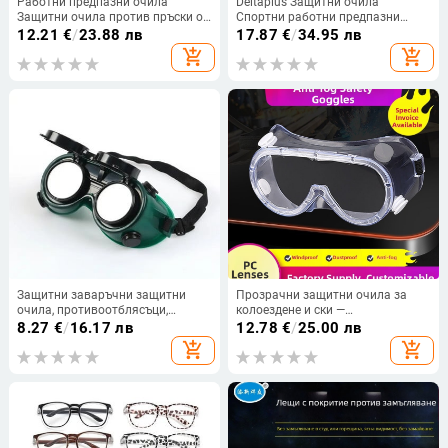
Работни предпазни очила
Deltaplus Защитни очила
Защитни очила против пръски от
Спортни работни предпазни
вятър Прахоустойчиви очила
очила Ветроустойчиви, пясъчни,
12.21
€
/
23.88 лв
17.87
€
/
34.95 лв
Рамка за оптични лещи за
устойчиви на пръски,
add_shopping_cart
add_shopping_cart
научни изследвания Колоездене
индустриална работа
Протектор за очи
Защитни заваръчни защитни
Прозрачни защитни очила за
очила, противоотблясъци,
колоездене и ски —
противоударни двуслойни
ветроустойчиви, прахо- и
8.27
€
/
16.17 лв
12.78
€
/
25.00 лв
стъклени двуслойни работни
водоотблъскващи, против
add_shopping_cart
add_shopping_cart
защитни очила
запотяване