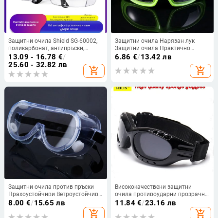
Защитни очила Shield SG-60002,
Защитни очила Нарязан лук
поликарбонат, антипръски,
Защитни очила Практично
защита от прах
готвене Очила против сълзене
13.09 - 16.78
€
/
6.86
€
/
13.42 лв
Кухненски инструмент
25.60 - 32.82 лв
add_shopping_cart
add_shopping_cart
Защитни очила против пръски
Висококачествени защитни
Прахоустойчиви Ветроустойчиви
очила противоударни прозрачни
Работна лаборатория Очила
работни ветроустойчиви очила
8.00
€
/
15.65 лв
11.84
€
/
23.16 лв
Защита на очите Предпазни
тактически предпазни очила
add_shopping_cart
add_shopping_cart
очила за индустриални
против вятър