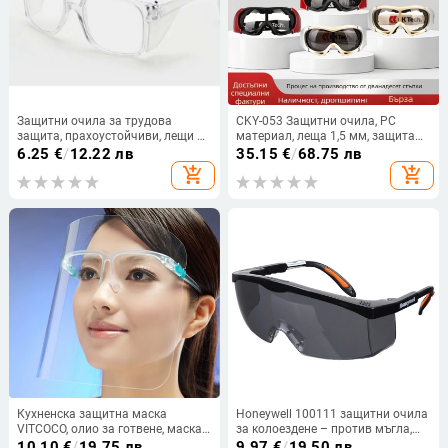
Защитни очила за трудова
CKY-053 Защитни очила, PC
защита, прахоустойчиви, лещи в
материал, леща 1,5 мм, защита
бял цвят, голяма рамка,
от прах, вятър и удари
6.25
€
/
12.22 лв
35.15
€
/
68.75 лв
странични щитове
add_shopping_cart
add_shopping_cart
Кухненска защитна маска
Honeywell 100111 защитни очила
VITCOCO, олио за готвене, маска,
за колоездене – против мъгла,
устойчива на пръски, защита на
пръски, прах, вятър и удари
10.10
€
/
19.75 лв
9.97
€
/
19.50 лв