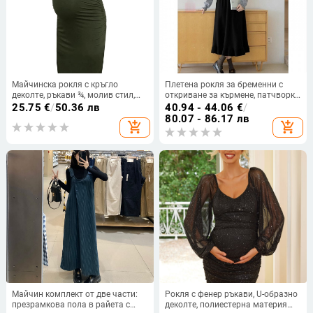
Майчинска рокля с кръгло
Плетена рокля за бременни с
деколте, ръкави ¾, молив стил,
откриване за кърмене, патчворк
средна дължина, полиестер-
дизайн, дълъг ръкав, дълга рокля,
25.75
€
/
50.36 лв
40.94 - 44.06
€
/
еластан смес
есен 2025
80.07 - 86.17 лв
add_shopping_cart
add_shopping_cart
Майчин комплект от две части:
Рокля с фенер ръкави, U-образно
презрамкова пола в райета с
деколте, полиестерна материя