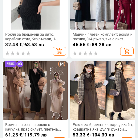
Рокля за бременни за лято,
Майчин плетен комплект: рокля и
корейски стил, без ръкави, U-
потник, 3/4 ръкав, яка с лист
образно деколте, трикотажна
лотос, акрилово влакно (95%+),
32.48
€
/
63.53 лв
45.65
€
/
89.28 лв
материя, 60% памук, средна
средна дължина неравна пола
add_shopping_cart
add_shopping_cart
дължина
Бременна есенна рокля с
Рокля за бременни с каре дизайн,
качулка, прав силует, плетена,
квадратна яка, дълги ръкави,
дълги ръкави, над коляното
плат Chenille
61.25
€
/
119.79 лв
53.33
€
/
104.30 лв