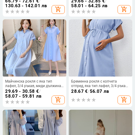
66.79 - 72.61
€
/
29.66 - 32.85
€
/
русалка
колажни детайли
130.63 - 142.01 лв
58.01 - 64.25 лв
add_shopping_cart
add_shopping_cart
Майчинска рокля с яка тип
Бременна рокля с копчета
лафел, 3/4 ръкав, миди дължина,
отпред, яка тип лафел, 3/4 ръкав,
кройка A-линия, отвор за
полиестер 95% + спандекс,
29.69 - 30.58
€
/
28.67
€
/
56.07 лв
кърмене
едноцветен модел, А-линия,
58.07 - 59.81 лв
add_shopping_cart
add_shopping_cart
средна дължина, патчворк
дизайн