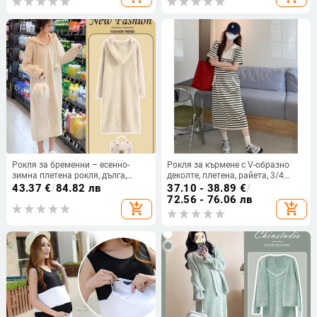
Рокля за бременни – есенно-
Рокля за кърмене с V-образно
зимна плетена рокля, дълга,
деколте, плетена, райета, 3/4
ръкави 3/4, стандартна яка,
ръкав, миди дължина, с отвор за
43.37
€
/
84.82 лв
37.10 - 38.89
€
/
полиестер 95%+
кърмене (V-образно деколте; 3/4
72.56 - 76.06 лв
add_shopping_cart
add_shopping_cart
ръкав; плетена материя; райета;
отвор за кърмене)