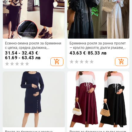
Есенно-зимна рокля за бременни
Бременна рокля за ранна пролет
с цепка, средна дължина,
— кръгло деколте, дълги ръкави,
подкрепа за корема, подплата от
полиестер, основна материя
31.54 - 32.43
€
/
43.63
€
/
85.33 лв
флийс, плътен трикотаж, тясно
95%+ полиестер, дълга
61.69 - 63.43 лв
add_shopping_cart
add_shopping_cart
прилепнал силует
едноцветна рокля
Рокля за бременни с средна
Рокля за бременни с дълъг ръкав