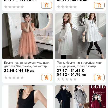
60.21
€
/
117.76 лв
43.12
€
/
84.34 лв
дължина.
30%, солидно едноцветно, пролет
add_shopping_cart
add_shopping_cart
2024, японско-корейски свободен
стил
Бременна лятна рокля — кръгло
Топ за бременни в корейски стил
деколте, 3/4 ръкави, полиестер,
и миди рокля, голям размер
едноцветен принт, А‑линейна
22.95
€
/
44.89 лв
27.67 - 31.68
€
/
midi рокля
54.12 - 61.96 лв
add_shopping_cart
add_shopping_cart