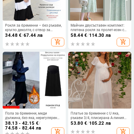
Рокля за бременни – без ръкави,
Майчин двусъставен комплект:
кръгло деколте, с отвор за
плетена рокля за пролет-есен с
кърмене, модал 90–95%
яка тип гъба, дълги ръкави,
34.48
€
/
67.44 лв
58.44
€
/
114.30 лв
Chenille плат, основна тъкан 30–
add_shopping_cart
add_shopping_cart
50% съдържание, ръкави
принцеси, дължина на пола, стил
литературно ретро, пролет 2025
Пола за бременни, миди
Платье за бременни с U яка,
дължина, без яка, нерегулярен
ръкави 3/4, плисирана A-линия
ръб, акрилно влакно
дълга пола, полиестер 95%+, лято
38.13 - 42.15
€
/
53.80
€
/
105.22 лв
2024
74.58 - 82.44 лв
add_shopping_cart
add_shopping_cart