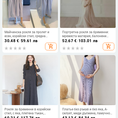
Майчинска рокля за пролет и
Портретна рокля за бременни:
есен, корейски стил, средна
мрежеста материя, балонени
дължина, А‑линия, свободен
ръкави, A-линейна дълга рокля,
30.48
€
/
59.61 лв
52.67
€
/
103.01 лв
силует, дълъг ръкав
лято 2024 (мрежеста тъкан,
add_shopping_cart
add_shopping_cart
балонени ръкави, A-лайн, дълга
рокля, лято 2024)
Рокля за бременни в корейски
Платье без ръкав и без яка, А-
стил, с яка, плетена тъкан,
силует, миди дължина, памучно
памучна смес 30–50%, средна
трико 70–80% памук, спандекс до