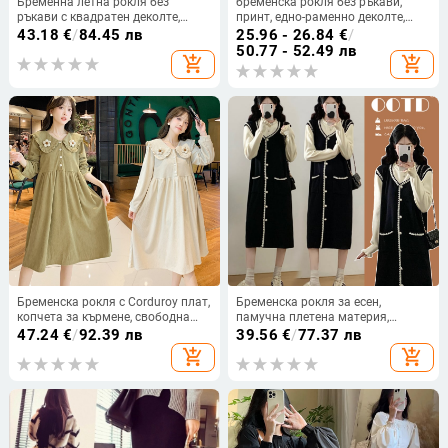
Бременна летна рокля без
бременска рокля без ръкави,
ръкави с квадратен деколте,
принт, едно-раменно деколте,
памук-смесен плат, midi дължина,
дълга А-линия, полиестер 95%+,
43.18
€
/
84.45 лв
25.96 - 26.84
€
/
етно стил, лято 2022
лято 2025
50.77 - 52.49 лв
add_shopping_cart
add_shopping_cart
Бременска рокля с Corduroy плат,
Бременска рокля за есен,
копчета за кърмене, свободна
памучна плетена материя,
кройка, Midi A-line (Corduroy плат,
кръгло деколте, без ръкави, мини
47.24
€
/
92.39 лв
39.56
€
/
77.37 лв
копчета за кърмене, Midi)
дължина
add_shopping_cart
add_shopping_cart