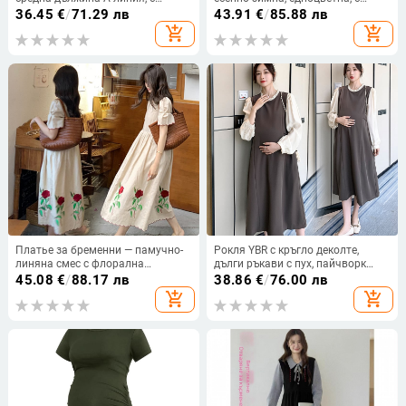
панделка на гърба и кръгла яка
цепка, средна дължина
36.45
€
/
71.29 лв
43.91
€
/
85.88 лв
add_shopping_cart
add_shopping_cart
Платье за бременни — памучно-
Рокля YBR с кръгло деколте,
линяна смес с флорална
дълги ръкави с пух, пайчворк
бродерия, висока талия и midi
пола, полиестер‑памучна
45.08
€
/
88.17 лв
38.86
€
/
76.00 лв
дължина, кръгла яка и 3/4
материя
add_shopping_cart
add_shopping_cart
ръкави, съдържание на памук
30–50%, еластан