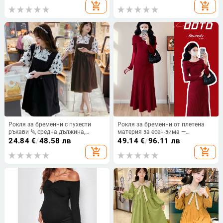
add_shopping_cart
add_shopping_cart
Рокля за бременни с пухести
Рокля за бременни от плетена
ръкави ¾, средна дължина,
материя за есен-зима —
тюлена пола, полиестрова
елегантна, стройна силуета,
24.84
€
/
48.58 лв
49.14
€
/
96.11 лв
материя, печат
едноцветна
add_shopping_cart
add_shopping_cart