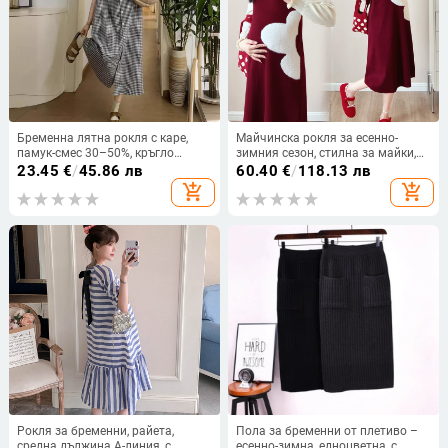
Бременна лятна рокля с каре,
Майчинска рокля за есенно-
памук-смес 30–50%, кръгло
зимния сезон, стилна за майки,
деколте, 3/4 ръкав, А-линия дълга
рокля за бременност с ефект две
23.45
€
/
45.86 лв
60.40
€
/
118.13 лв
пола
части и цветово съчетание,
add_shopping_cart
add_shopping_cart
визуално стройна фигура, А-
линия, midi дължина, дълъг
ръкав, яка във форма на лотусов
лист
Рокля за бременни, райета,
Пола за бременни от плетиво –
средна дължина А-линия, с
есенно-зимна, едноцветна, с