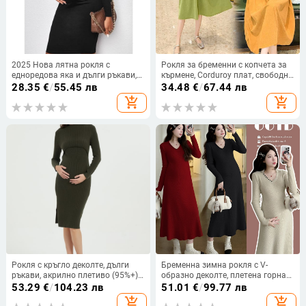
2025 Нова лятна рокля с
Рокля за бременни с копчета за
едноредова яка и дълги ръкави,
кърмене, Corduroy плат, свободна
плисирана и с открити рамене
кройка A-линия, средна дължина,
28.35
€
/
55.45 лв
34.48
€
/
67.44 лв
дълги ръкави, набиране
add_shopping_cart
add_shopping_cart
Рокля с кръгло деколте, дълги
Бременна зимна рокля с V-
ръкави, акрилно плетиво (95%+),
образно деколте, плетена горна
средна дължина, прорез за
част, топла и стилна за
53.29
€
/
104.23 лв
51.01
€
/
99.77 лв
кърмене.
бременност
add_shopping_cart
add_shopping_cart