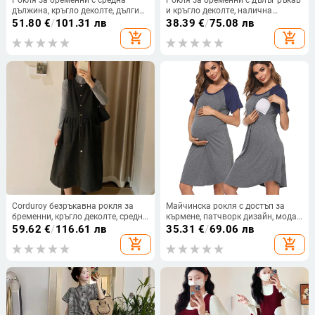
дължина, кръгло деколте, дълги
и кръгло деколте, налична
ръкави, плетена акрилова
директно от фабриката, в цвят,
51.80
€
/
101.31 лв
38.39
€
/
75.08 лв
материя (95%+), прилягащ силует
подходяща за бременни, подарък
add_shopping_cart
add_shopping_cart
за бременност, модна рокля
Corduroy безръкавна рокля за
Майчинска рокля с достъп за
бременни, кръгло деколте, средна
кърмене, патчворк дизайн, модал
дължина, едноцветен модел,
95%+, кръгло деколте, 3/4 ръкави
59.62
€
/
116.61 лв
35.31
€
/
69.06 лв
зимна версия 2024
add_shopping_cart
add_shopping_cart