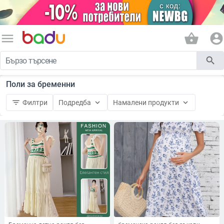
menu
shopping_basket
account_circle
search
Поли за бременни
filter_list
keyboard_arrow_down
keyboard_arrow_down
Филтри
Подредба
Намалени продукти