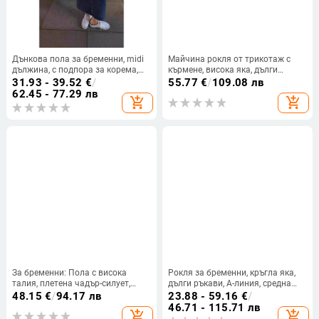
Дънкова пола за бременни, midi
Майчина рокля от трикотаж с
дължина, с подпора за корема,
кърмене, висока яка, дълги
стягащ ефект, свободна кройка,
ръкави, кръгла пола
31.93 - 39.52
€
/
55.77
€
/
109.08 лв
предна цепка, прав силует,
62.45 - 77.29 лв
add_shopping_cart
add_shopping_cart
пролет-лято
За бременни: Пола с висока
Рокля за бременни, кръгла яка,
талия, плетена чадър-силует,
дълги ръкави, А-линия, средна
средна дължина, едноцветна
дължина, пролет 2025
48.15
€
/
94.17 лв
23.88 - 59.16
€
/
акрилна смес 30-50%
46.71 - 115.71 лв
add_shopping_cart
add_shopping_cart