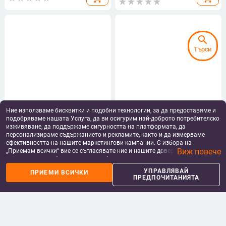
search
Търси
Ние използваме бисквитки и подобни технологии, за да предоставяме и
Бременна рокля с V-образно
Истински кадър на склад за
подобряваме нашата Услуга, да ви осигурим най-доброто потребителско
деколте и дълъг ръкав, еднотонна
бременни жени, нова пролетна
изживяване, да поддържаме сигурността на платформата, да
материя полиестер-еластан,
френска висококачествена
29.25
€
/
57.21 лв
51.42
€
/
100.57 лв
персонализираме съдържанието и рекламите, както и да измерваме
стегнат силует, дълга пола
бродерия, свободна тънка
ефективността на нашите маркетингови кампании. С избора на
add_shopping_cart
add_shopping_cart
красива връхна рокля с дълъг
Виж повече
„Приемам всички“ вие се съгласявате ние и нашите доверени партньори
ръкав
да съхраняваме бисквитки и подобни технологии на вашето устройство
за рекламни и аналитични цели. Можете по всяко време да управлявате
УПРАВЛЯВАЙ
ПРИЕМИ ВСИЧКИ
своите предпочитания, като натиснете „Управлявай предпочитанията“.
ПРЕДПОЧИТАНИЯТА
За повече информация, моля, вижте нашата
Политика за защита на
данните
.