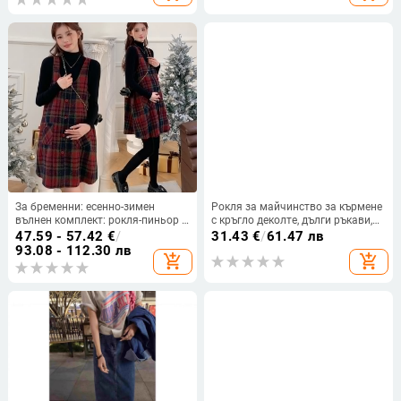
За бременни: есенно-зимен
Рокля за майчинство за кърмене
вълнен комплект: рокля-пиньор с
с кръгло деколте, дълги ръкави,
пуловер; каре-midi фея кройка,
вискозна материя, А‑образен
47.59 - 57.42
€
/
31.43
€
/
61.47 лв
кръгъл деколте, дълги ръкави,
силует, средна дължина
93.08 - 112.30 лв
add_shopping_cart
add_shopping_cart
вискоза 80–90%