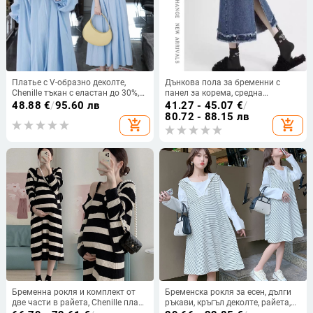
Платье с V-образно деколте,
Дънкова пола за бременни с
Chenille тъкан с еластан до 30%,
панел за корема, средна
3/4 ръкав, пола фиштейл,
дължина, ретро стил
48.88
€
/
95.60 лв
41.27 - 45.07
€
/
едноцветно
80.72 - 88.15 лв
add_shopping_cart
add_shopping_cart
Бременна рокля и комплект от
Бременска рокля за есен, дълги
две части в райета, Chenille плат
ръкави, кръгъл деколте, райета,
с еластан, дълги ръкави, силует
средна дължина, полиестер,