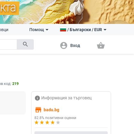
овци
Помощ
/
Български
/
EUR
search
account_circle
shopping_basket
Вход
в код:
219
info
Информация за търговец
store
badu.bg
82.8% позитивни оценки