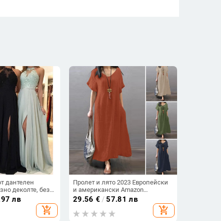
от дантелен
Пролет и лято 2023 Европейски
зно деколте, без
и американски Amazon
 рокля А-линия с
Independent Station ebay Памучна
.97 лв
29.56
€
/
57.81 лв
и ленена широка ежедневна
add_shopping_cart
add_shopping_cart
едноцветна рокля с джобове
Дамско облекло