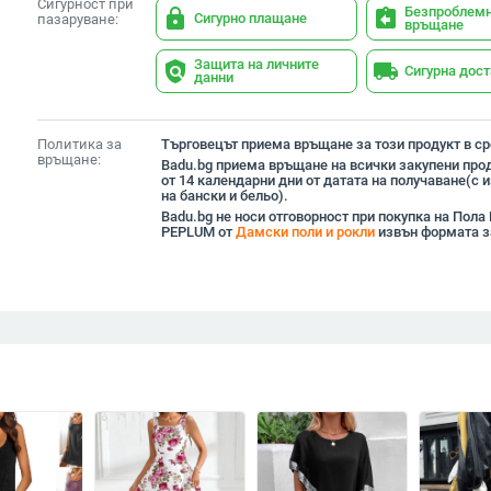
Сигурност при
Безпроблем
lock
assignment_return
Сигурно плащане
пазаруване:
връщане
Защита на личните
policy
local_shipping
Сигурна дос
данни
Политика за
Търговецът приема връщане за този продукт в сро
връщане:
Badu.bg приема връщане на всички закупени прод
от 14 календарни дни от датата на получаване(с
на бански и бельо).
Badu.bg не носи отговорност при покупка на Пол
PEPLUM от
Дамски поли и рокли
извън формата з