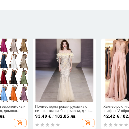
а европейска и
Полиестерна рокля русалка с
Халтер рокля 
я, дамска
висока талия, без ръкави, дълга
шифон, V-обра
 V-образно
пола
ръкави, дълга
 лв
93.49
€
/
182.85 лв
42.42
€
/
82
рба, елегантна
цепка
add_shopping_cart
add_shopping_cart
о парче