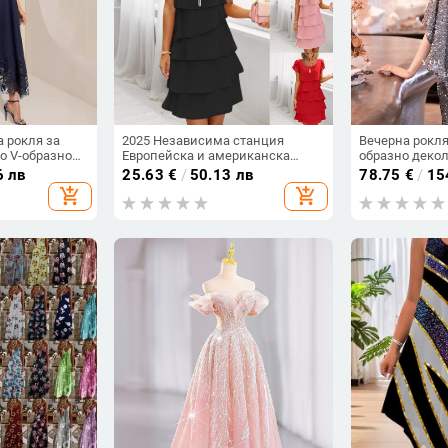
 рокля за
2025 Независима станция
Вечерна рокля
о V-образно
Европейска и американска
образно декол
 къси ръкави,
трансгранична нова лятна рокля
рибешка опашк
6 лв
25.63
€
/
50.13 лв
78.75
€
/
15
стер
с къс ръкав и кръгло деколте,
дълга пола, п
add_shopping_cart
add_shopping_cart
плътен цвят, жени