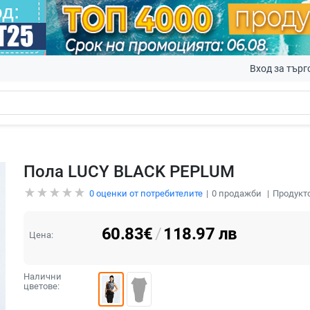
Вход за търг
Пола LUCY BLACK PEPLUM
0
оценки от потребителите
0
продажби
Продукто
60.83
€
/
118.97
лв
Цена:
Налични
цветове: