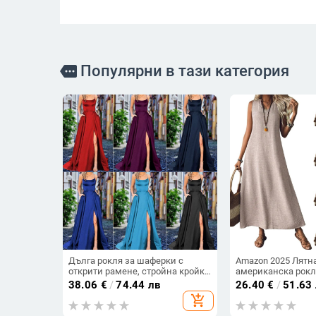
Популярни в тази категория
more
Дълга рокля за шаферки с
Amazon 2025 Лятн
открити рамене, стройна кройка
американска рокл
за сватбено тържество
рокля без ръкави,
38.06
€
/
74.44 лв
26.40
€
/
51.63
деколте, цип на гъ
add_shopping_cart
дълга пола от едн