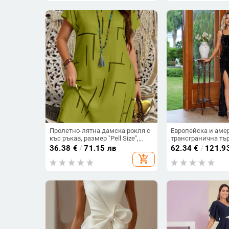
Пролетно-лятна дамска рокля с
Европейска и аме
къс ръкав, размер "Pell Size",
трансгранична тър
моден принт 2025, нова
рокля с висок цеп
36.38
€
/
71.15 лв
62.34
€
/
121.9
европейска и американска
камуфлажна рокля
add_shopping_cart
рокля с кръгло деколте и средна
презрамки, модна
пола
рокля, елегантна