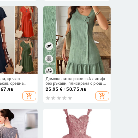
ля, кръгло
Дамска лятна рокля в А‑линија
ръкав, средна
без ръкави, плисирана с рюш и
айски стил
волани, бобено зелена, курортен
.67 лв
25.95
€
/
50.75 лв
етро
стил
add_shopping_cart
add_shopping_cart