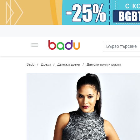
menu
Badu
Дрехи
Дамски дрехи
Дамски поли и рокли