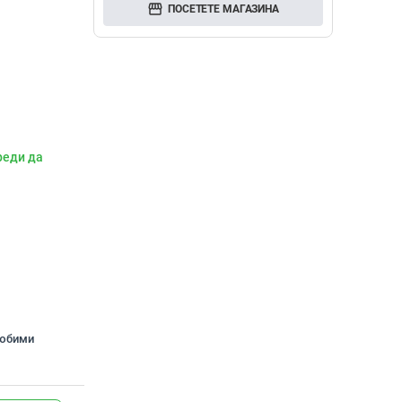
storefront
ПОСЕТЕТЕ МАГАЗИНА
реди да
любими