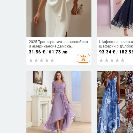
2025 Трансгранична европейска
Шифонова вечерна
и американска дамска
шаферки с дълбок
независима рокля с панделка,
деколте, дантела,
31.56
€
/
61.73 лв
93.34
€
/
182.5
декоративна рокля, рокля, къса
дълга пола, полие
add_shopping_cart
пола, жилетки