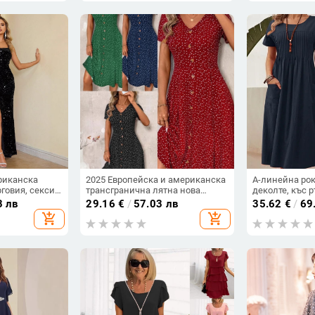
риканска
2025 Европейска и американска
A-линейна рок
говия, секси
трансгранична лятна нова
деколте, къс 
ка и пайети,
модна дамска рокля на точки,
дължина, кит
3 лв
29.16
€
/
57.03 лв
35.62
€
/
69
 без
секси V-образно деколте,
литературно р
add_shopping_cart
add_shopping_cart
 вечерна
закопчано с къс ръкав на точки