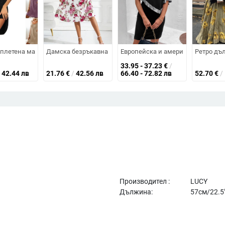
на с двоен джоб и къс ръкав
гранична мода, свободна удобна дълга рокля в етнически стил, лятна е
 плетена материя, презрамкова, А-линеен силует, средна дължина, поли
Дамска безръкавна рокля с А-кройка, средна дължина, к
Европейска и американска транс
Ретро дъл
33.95 - 37.23
€
/
42.44 лв
21.76
€
/
42.56 лв
66.40 - 72.82 лв
52.70
€
/
Производител :
LUCY
Дължина:
57см/22.5