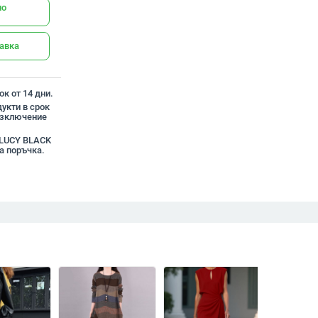
но
тавка
к от 14 дни.
укти в срок
 изключение
а LUCY BLACK
а поръчка.