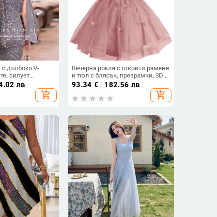
 с дълбоко V-
Вечерна рокля с открити рамене
те, силует
и тюл с блясък, презрамки, 3D
а, без ръкави,
мотив пеперуда и пайети, без
4.02 лв
93.34
€
/
182.56 лв
олиестър 80-90%
ръкави, талия средна, полиестер
add_shopping_cart
add_shopping_cart