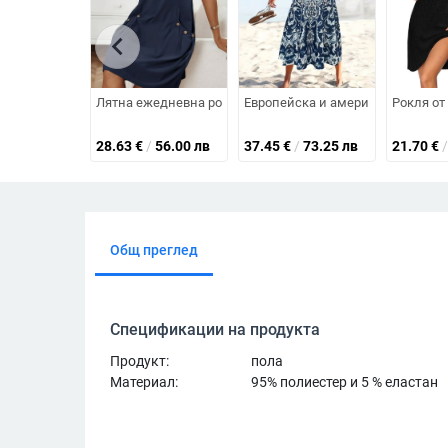
chevron_left
Лятна ежедневна рокля с цип и половин плат, декоратив
Европейска и американска транс
Рокля от
28.63
€
/
56.00 лв
37.45
€
/
73.25 лв
21.70
€
/
Общ преглед
Спецификации на продукта
Продукт:
пола
Материал:
95% полиестер и 5 % еластан