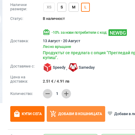
Налични
XS
S
M
L
размери:
Статус:
В наличност
redeem
NEWBG
-10% за нови потребители с код:
Доставка:
13 Август - 20 Август
Лесно връщане
Продуктът се предлага с опция "Прегледай п
купиш".
Доставяме с:
Speedy
Sameday
,
Цена на
доставка:
2.51
€
/
4.91
лв
remove
add
Количество:
1
local_mall
add_shopping_cart
favorite
Добави в 
КУПИ СЕГА
ДОБАВИ В КОШНИЦАТА