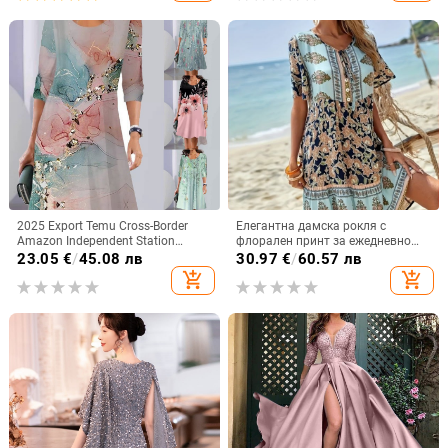
2025 Export Temu Cross-Border
Елегантна дамска рокля с
Amazon Independent Station
флорален принт за ежедневно
Пролетна и есенна модна рокля с
пътуване до работа, европейска
23.05
€
/
45.08 лв
30.97
€
/
60.57 лв
дълъг ръкав и кръгло деколте с
и американска, трансгранична,
add_shopping_cart
add_shopping_cart
щампа
Amazon, 2025 г.