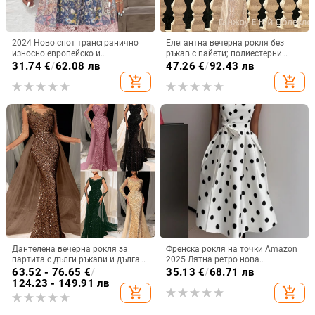
2024 Ново спот трансгранично
Елегантна вечерна рокля без
износно европейско и
ръкав с пайети; полиестерни
американско облекло Пролет и
влакна; спандекс до 30%;
31.74
€
/
62.08 лв
47.26
€
/
92.43 лв
лято Най-продавана ретро
дълбоко V-образно деколте.
add_shopping_cart
add_shopping_cart
щампована дантелена рокля
Дантелена вечерна рокля за
Френска рокля на точки Amazon
партита с дълги ръкави и дълга
2025 Лятна ретро нова
пола, дълбоко V-образно деколте,
темпераментна талия Тънка
63.52 - 76.65
€
/
35.13
€
/
68.71 лв
полиестер-еластанова материя
пола за жени
124.23 - 149.91 лв
add_shopping_cart
add_shopping_cart