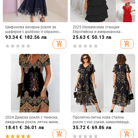
Шифонова вечерна рокля за
2025 Независима станция
шаферки с дълбоко V-образно
Европейска и американска
деколте, дантела, къси ръкави,
трансгранична нова лятна рокля
93.34
€
/
182.56 лв
25.63
€
/
50.13 лв
дълга пола, полиестер
с къс ръкав и кръгло деколте,
add_shopping_cart
add_shopping_cart
плътен цвят, жени
2024 Дамска рокля с тениска,
Пролетно-летна нова стилна
ежедневна рокля, лятна мини
рокля с къс ръкав, намаляваща
рокля с флорален принт и V-
възрастта, за жени с големи
18.41
€
/
36.01 лв
35.72
€
/
69.86 лв
образно деколте
размери
add_shopping_cart
add_shopping_cart