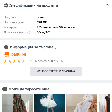
settings
Спецификации на продукта
Продукт:
пола
Производител:
CHLOE
Материал:
95% вискоза и 5% еластаб
Дължина (около) :
46см/16"
info
Информация за търговец
store
badu.bg
82.8% позитивни оценки
storefront
ПОСЕТЕТЕ МАГАЗИНА
more
Може да харесате още