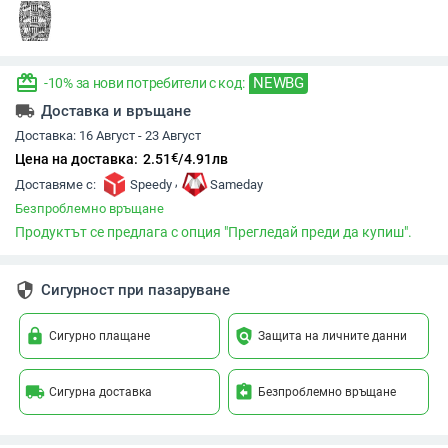
redeem
NEWBG
-10% за нови потребители с код:
local_shipping
Доставка и връщане
Доставка:
16 Август - 23 Август
€
Цена на доставка:
2.51
/
4.91
лв
,
Доставяме с:
Speedy
Sameday
Безпроблемно връщане
Продуктът се предлага с опция "Прегледай преди да купиш".
security
Сигурност при пазаруване
lock
policy
Сигурно плащане
Защита на личните данни
local_shipping
assignment_return
Сигурна доставка
Безпроблемно връщане