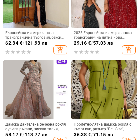
Европейска и американска
2025 Европейска и американска
трансгранична търговия, секси
трансгранична лятна нова
рокля с висок цепка и пайети,
модна дамска рокля на точки,
62.34
€
/
121.93 лв
29.16
€
/
57.03 лв
камуфлажна рокля без
секси V-образно деколте,
add_shopping_cart
add_shopping_cart
презрамки, модна вечерна рокля,
закопчано с къс ръкав на точки
елегантна
Дамска дантелена вечерна рокля
Пролетно-лятна дамска рокля с
с дълги ръкави, висока талия,
къс ръкав, размер "Pell Size",
принцес стил пола, дълга рокля
моден принт 2025, нова
58.17
€
/
113.77 лв
36.38
€
/
71.15 лв
европейска и американска рокля