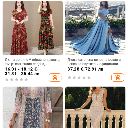
Дълга рокля с V-образно деколте,
Дълга сатенена вечерна рокля с
къс ръкав, талия средна,
цепка за партита и официални
принтирана полиестерна тъкан,
събития
16.01 - 18.12
€
/
37.28
€
/
72.91 лв
пола с широк силует.
31.31 - 35.44 лв
add_shopping_cart
add_shopping_cart