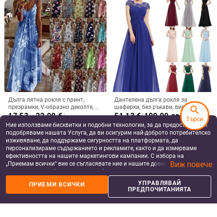
Дълга лятна рокля с принт,
Дантелена дълга рокля за
презрамки, V-образно деколте, А-
шаферки, без ръкави, висока
search
линия, без ръкав, талия средна;
талия, дълга вечерна рокля;
17.53 - 22.00
€
/
51.13
€
/
100.00 лв
Търси
материя памук-смес и полиестер
основна тъкан 90–95%
34.29 - 43.03 лв
Ние използваме бисквитки и подобни технологии, за да предоставяме и
add_shopping_cart
add_shopping_cart
полиестерна дантела
подобряваме нашата Услуга, да ви осигурим най-доброто потребителско
изживяване, да поддържаме сигурността на платформата, да
персонализираме съдържанието и рекламите, както и да измерваме
ефективността на нашите маркетингови кампании. С избора на
Виж повече
„Приемам всички“ вие се съгласявате ние и нашите доверени партньори
да съхраняваме бисквитки и подобни технологии на вашето устройство
за рекламни и аналитични цели. Можете по всяко време да управлявате
УПРАВЛЯВАЙ
ПРИЕМИ ВСИЧКИ
своите предпочитания, като натиснете „Управлявай предпочитанията“.
ПРЕДПОЧИТАНИЯТА
За повече информация, моля, вижте нашата
Политика за защита на
данните
.