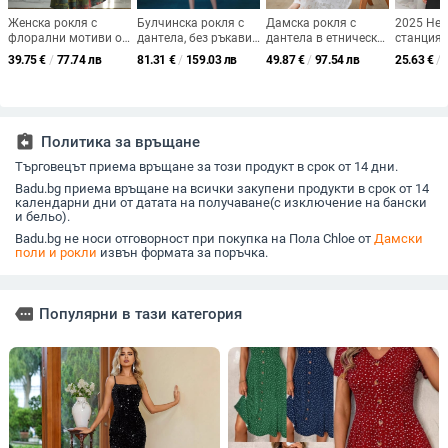
Женска рокля с
Булчинска рокля с
Дамска рокля с
2025 Не
флорални мотиви от
дантела, без ръкави,
дантела в етнически
станция 
памук и лен, кръгло
висока талия,
стил, пролетно-летна,
и америк
39.75
€
/
77.74 лв
81.31
€
/
159.03 лв
49.87
€
/
97.54 лв
25.63
€
/
деколте, свободна
обемна пола в стил
широка винтидж
трансгра
кройка, ретро стил, A-
Pettiskirt,
рокля, дълга рокля
лятна ро
линия, дълги ръкави,
полиестерова
за морска почивка, с
ръкав и 
средна дължина,
материя
А-силует и фея
деколте, 
пролет 2025
жени
assignment_return
Политика за връщане
Търговецът приема връщане за този продукт в срок от 14 дни.
Badu.bg приема връщане на всички закупени продукти в срок от 14
календарни дни от датата на получаване(с изключение на бански
и бельо).
Badu.bg не носи отговорност при покупка на Пола Chloe от
Дамски
поли и рокли
извън формата за поръчка.
more
Популярни в тази категория