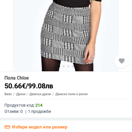
favorite
Пола Chloe
50.66
€
/
99.08
лв
Badu
Дрехи
Дамски дрехи
Дамски поли и рокли
Продуктов код:
214
Отзиви:
0
|
1
продажби
straighten
Избери модел или размер