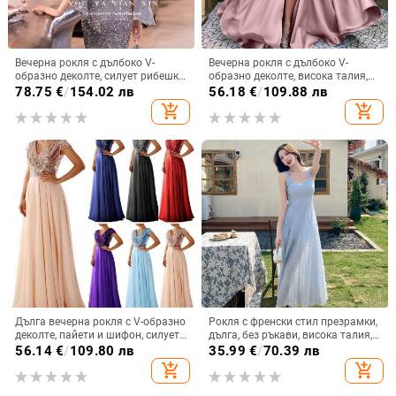
Вечерна рокля с дълбоко V-
Вечерна рокля с дълбоко V-
образно деколте, силует рибешка
образно деколте, висока талия,
опашка, без ръкави, дълга пола,
дълги ръкави, малък шлейф,
78.75
€
/
154.02 лв
56.18
€
/
109.88 лв
полиестър 80-90%
дълга пола
add_shopping_cart
add_shopping_cart
Дълга вечерна рокля с V-образно
Рокля с френски стил презрамки,
деколте, пайети и шифон, силует
дълга, без ръкави, висока талия,
А-образен, висока талия
квадратно деколте
56.14
€
/
109.80 лв
35.99
€
/
70.39 лв
add_shopping_cart
add_shopping_cart