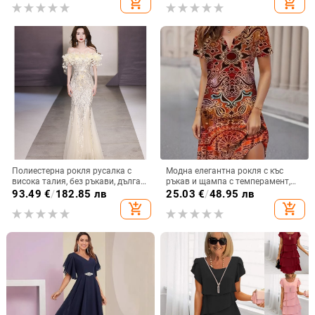
add_shopping_cart
add_shopping_cart
с кръгло деколте и средна пола
Полиестерна рокля русалка с
Модна елегантна рокля с къс
висока талия, без ръкави, дълга
ръкав и щампа с темперамент,
пола
дамска нова рокля с къс ръкав,
93.49
€
/
182.85 лв
25.03
€
/
48.95 лв
пролет/лято 2025
add_shopping_cart
add_shopping_cart