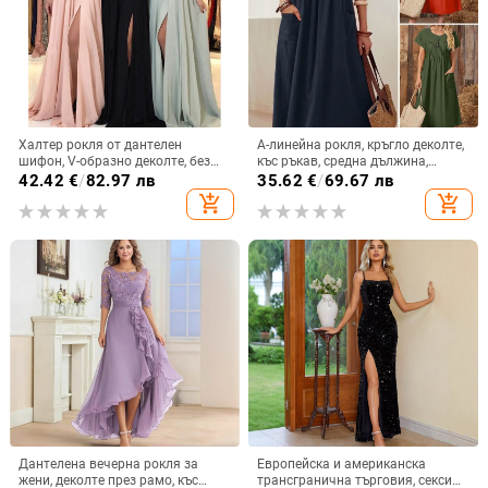
Халтер рокля от дантелен
A-линейна рокля, кръгло деколте,
шифон, V-образно деколте, без
къс ръкав, средна дължина,
ръкави, дълга рокля А-линия с
китайски стил литературно ретро
42.42
€
/
82.97 лв
35.62
€
/
69.67 лв
цепка
add_shopping_cart
add_shopping_cart
Дантелена вечерна рокля за
Европейска и американска
жени, деколте през рамо, къс
трансгранична търговия, секси