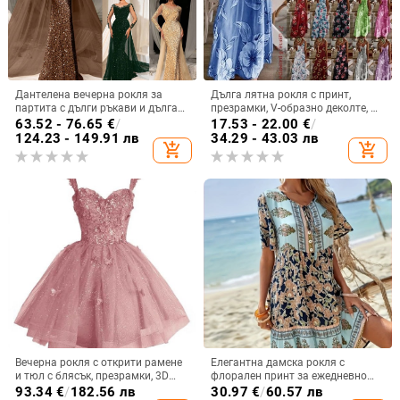
Дантелена вечерна рокля за
Дълга лятна рокля с принт,
партита с дълги ръкави и дълга
презрамки, V-образно деколте, А-
пола, дълбоко V-образно деколте,
линия, без ръкав, талия средна;
63.52 - 76.65
€
/
17.53 - 22.00
€
/
полиестер-еластанова материя
материя памук-смес и полиестер
124.23 - 149.91 лв
34.29 - 43.03 лв
add_shopping_cart
add_shopping_cart
Вечерна рокля с открити рамене
Елегантна дамска рокля с
и тюл с блясък, презрамки, 3D
флорален принт за ежедневно
мотив пеперуда и пайети, без
пътуване до работа, европейска
93.34
€
/
182.56 лв
30.97
€
/
60.57 лв