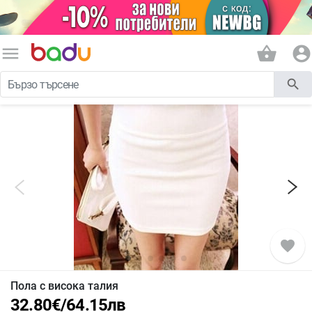
menu
shopping_basket
account_circle
search
favorite
Пола с висока талия
32.80
€
/
64.15
лв