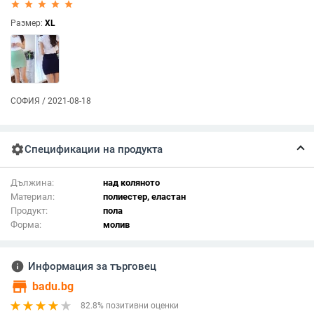
star_rate
star_rate
star_rate
star_rate
star_rate
Размер:
XL
СОФИЯ / 2021-08-18
settings
Спецификации на продукта
Дължина:
над коляното
Материал:
полиестер, еластан
Продукт:
пола
Форма:
молив
info
Информация за търговец
store
badu.bg
82.8% позитивни оценки