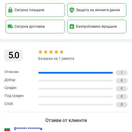
lock
policy
Сигурно плащане
Защита на личните данни
local_shipping
assignment_return
Сигурна доставка
Безпроблемно връщане
5.0
Базиран на 1 ревюта
Отличен
1
Добър
0
Среден
0
Под среден
0
Слаб
0
Отзиви от клиенти
Е****** *******в