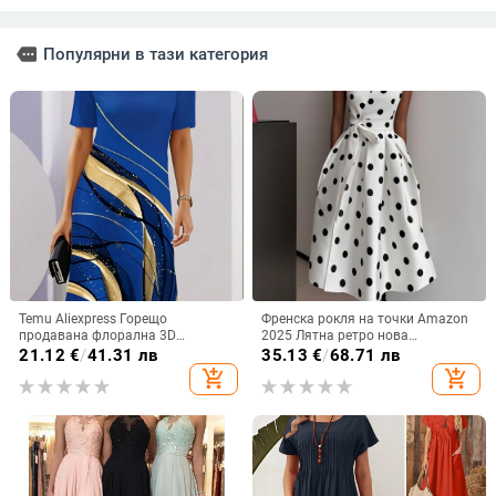
more
Популярни в тази категория
Temu Aliexpress Горещо
Френска рокля на точки Amazon
продавана флорална 3D
2025 Лятна ретро нова
дигитален печат модна
темпераментна талия Тънка
21.12
€
/
41.31 лв
35.13
€
/
68.71 лв
ежедневна широка дамска рокля
пола за жени
add_shopping_cart
add_shopping_cart
с кръгло деколте