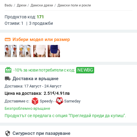
Badu
Дрехи
Дамски дрехи
Дамски поли и рокли
Продуктов код:
171
Отзиви:
1
|
3
продажби
straighten
Избери модел или размер
redeem
NEWBG
-10% за нови потребители с код:
local_shipping
Доставка и връщане
Доставка:
17 Август - 24 Август
€
Цена на доставка:
2.51
/
4.91
лв
,
Доставяме с:
Speedy
Sameday
Безпроблемно връщане
Продуктът се предлага с опция "Прегледай преди да купиш".
security
Сигурност при пазаруване