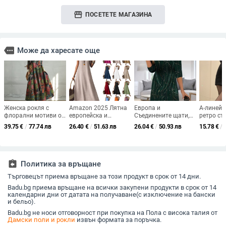
storefront
ПОСЕТЕТЕ МАГАЗИНА
more
Може да харесате още
Женска рокля с
Amazon 2025 Лятна
Европа и
A-линейн
флорални мотиви от
европейска и
Съединените щати,
ретро сти
памук и лен, кръгло
американска рокля,
трансгранични
микроела
39.75
€
/
77.74 лв
26.40
€
/
51.63 лв
26.04
€
/
50.93 лв
15.78
€
/
деколте, свободна
дамска рокля без
есенни и зимни нови
полиесте
кройка, ретро стил, A-
ръкави, V-образно
независими станции
лято 202
линия, дълги ръкави,
деколте, цип на
на Amazon, модни
средна дължина,
гърба, елегантна
темпераментни
пролет 2025
дълга пола от едно
рокли с V-образно
assignment_return
Политика за връщане
парче
деколте и ръкави,
Търговецът приема връщане за този продукт в срок от 14 дни.
дамско облекло
Badu.bg приема връщане на всички закупени продукти в срок от 14
календарни дни от датата на получаване(с изключение на бански
и бельо).
Badu.bg не носи отговорност при покупка на Пола с висока талия от
Дамски поли и рокли
извън формата за поръчка.