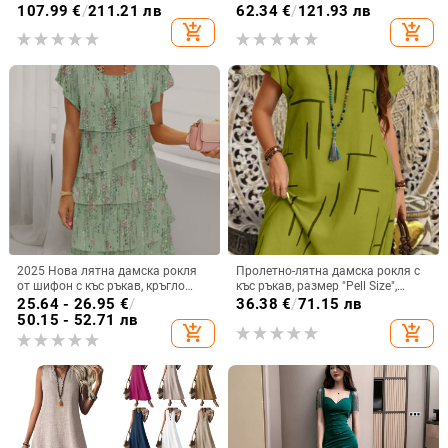
ръкав, дълга A-линия парти
рокля с висок цепка и пайети,
107.99
€
/
211.21 лв
62.34
€
/
121.93 лв
рокля с висока талия
камуфлажна рокля без
add_shopping_cart
add_shopping_cart
презрамки, модна вечерна рокля,
елегантна
2025 Нова лятна дамска рокля
Пролетно-лятна дамска рокля с
от шифон с къс ръкав, кръгло
къс ръкав, размер "Pell Size",
деколте и къси пластове, на
моден принт 2025, нова
25.64 - 26.95
€
/
36.38
€
/
71.15 лв
Amazon Independent Station,
европейска и американска рокля
50.15 - 52.71 лв
add_shopping_cart
add_shopping_cart
европейска и американска
с кръгло деколте и средна пола
трансгранична рокля