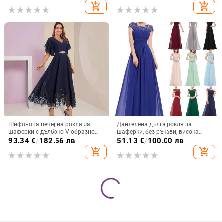
ръкави, талия средна, полиестер
и американска, трансгранична,
add_shopping_cart
add_shopping_cart
Amazon, 2025 г.
Шифонова вечерна рокля за
Дантелена дълга рокля за
шаферки с дълбоко V-образно
шаферки, без ръкави, висока
деколте, дантела, къси ръкави,
талия, дълга вечерна рокля;
93.34
€
/
182.56 лв
51.13
€
/
100.00 лв
дълга пола, полиестер
основна тъкан 90–95%
add_shopping_cart
add_shopping_cart
полиестерна дантела