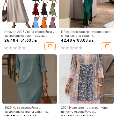
Amazon 2025 Лятна европейска и
Е Elegantна халтер вечерна рокля
американска рокля, дамска
с подчертана талия и
рокля без ръкави, V-образно
прикриване на корема, дълга
26.40
€
/
51.63 лв
42.48
€
/
83.08 лв
деколте, цип на гърба, елегантна
рокля стил русалка за формални
add_shopping_cart
add_shopping_cart
дълга пола от едно парче
събития
2025 Нова европейска и
2024 Ново спот трансгранично
американска трансгранична
износно европейско и
елегантна рокля с кръгло
американско облекло Пролет и