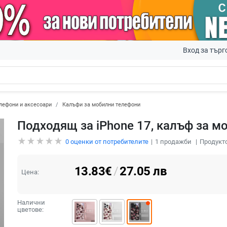
Вход за търг
лефони и аксесоари
Калъфи за мобилни телефони
Подходящ за iPhone 17, калъф за м
0
оценки от потребителите
1
продажби
Продукто
13.83
€
/
27.05
лв
Цена:
Налични
цветове: