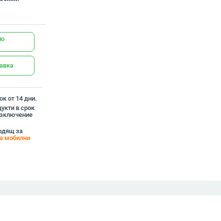
но
тавка
к от 14 дни.
укти в срок
 изключение
ходящ за
а мобилни