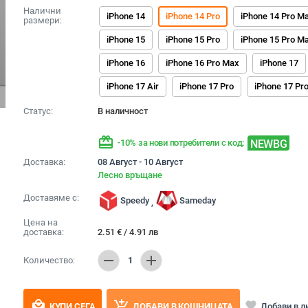
Налични
iPhone 14
iPhone 14 Pro
iPhone 14 Pro M
размери:
iPhone 15
iPhone 15 Pro
iPhone 15 Pro M
iPhone 16
iPhone 16 Pro Max
iPhone 17
iPhone 17 Air
iPhone 17 Pro
iPhone 17 Pr
Статус:
В наличност
redeem
NEWBG
-10% за нови потребители с код:
Доставка:
08 Август - 10 Август
Лесно връщане
Доставяме с:
Speedy
Sameday
,
Цена на
доставка:
2.51
€
/
4.91
лв
remove
add
Количество:
1
local_mall
add_shopping_cart
favorite
Добави в 
КУПИ СЕГА
ДОБАВИ В КОШНИЦАТА