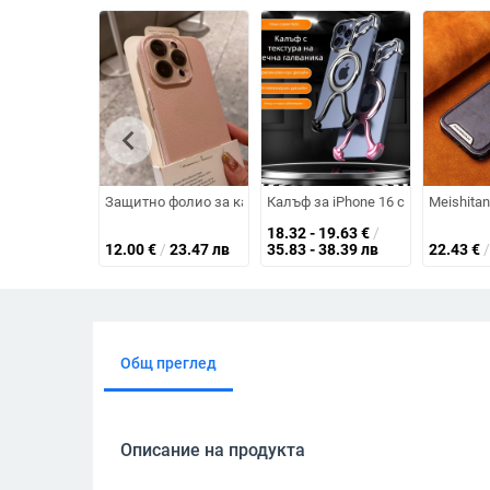
chevron_left
Защитно фолио за камера на iPhone с текстура на личи, 
Калъф за iPhone 16 с прорези и
Meishita
18.32 - 19.63
€
/
12.00
€
/
23.47 лв
35.83 - 38.39 лв
22.43
€
/
Общ преглед
Описание на продукта