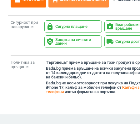
Сигурност при
Безпроблем
lock
assignment_return
Сигурно плащане
пазаруване:
връщане
Защита на личните
policy
local_shipping
Сигурна дос
данни
Политика за
Търговецът приема връщане за този продукт в сро
връщане:
Badu.bg приема връщане на всички закупени прод
от 14 календарни дни от датата на получаване(с
на бански и бельо).
Badu.bg не носи отговорност при покупка на Под
iPhone 17, калъф за мобилен телефон от
Калъфи з
телефони
извън формата за поръчка.