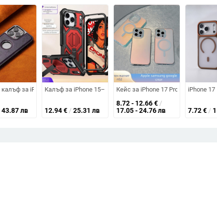
силикон, матово покритие, против изпускане, съвместимо с iPhone
 магнитно охлаждане — тънък, удароустойчив, минималистичен стил
n калъф за iPhone 14, 14 Pro и 14 Pro Max — магнитно прикрепване, пъле
Калъф за iPhone 15–17 серия с магнитна стойка, три за
Кейс за iPhone 17 Pro с матов х
iPhone 17
8.72 - 12.66
€
/
43.87 лв
12.94
€
/
25.31 лв
17.05 - 24.76 лв
7.72
€
/
1