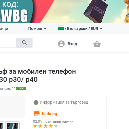
овци
Помощ
/
Български
/
EUR
search
account_circle
shopping_basket
Вход
ъф за мобилен телефон
30 p30/ p40
в код:
1158325
info
Информация за търговец
store
badu.bg
82.8% позитивни оценки