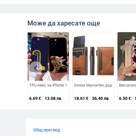
Може да харесате още
chevron_left
TPU кейс за iPhone 15 със забавен мотив на жирафа
Denior Магнитен държач за карти
Високока
6.69
€
/
13.08 лв
18.61
€
/
36.40 лв
6.50
€
/
Общ преглед