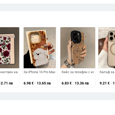
 с MagSafe — имитационна кожа, ръчна изработка, еластичен джоб, подст
чествен калъф за мобилен телефон Apple 17Pro в червено розово, Iphone
За iPhone 16 Pro Max - кафява суедова кожа с мотив хайл
Кейс за телефон с изкуствена пу
Калъф за 
12.71 лв
6.98
€
/
13.65 лв
6.83
€
/
13.36 лв
9.21
€
/
1