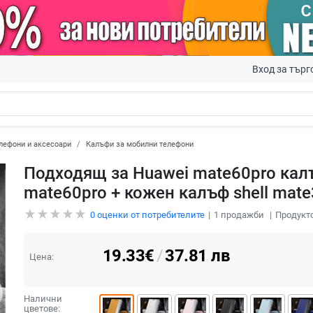
Вход за търг
лефони и аксесоари
Калъфи за мобилни телефони
Подходящ за Huawei mate60pro кал
mate60pro + кожен калъф shell mate
0
оценки от потребителите
1
продажби
Продукто
19.33
€
/
37.81
лв
Цена:
Налични
цветове: