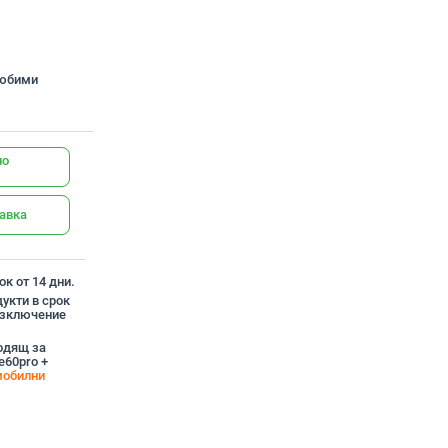
любими
но
тавка
к от 14 дни.
укти в срок
 изключение
ходящ за
e60pro +
мобилни