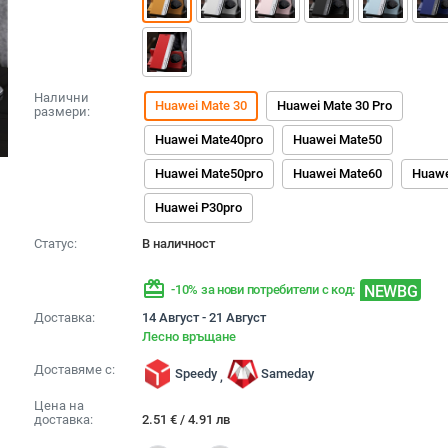
Налични
Huawei Mate 30
Huawei Mate 30 Pro
размери:
Huawei Mate40pro
Huawei Mate50
Huawei Mate50pro
Huawei Mate60
Huawe
Huawei P30pro
Статус:
В наличност
redeem
NEWBG
-10% за нови потребители с код:
Доставка:
14 Август - 21 Август
Лесно връщане
Доставяме с:
Speedy
Sameday
,
Цена на
доставка:
2.51
€
/
4.91
лв