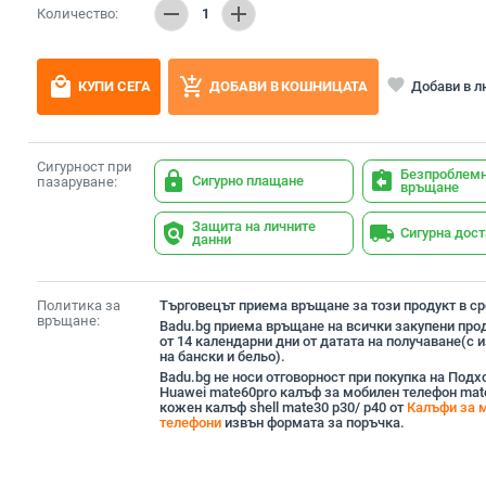
remove
add
Количество:
1
local_mall
add_shopping_cart
favorite
Добави в 
КУПИ СЕГА
ДОБАВИ В КОШНИЦАТА
Сигурност при
Безпроблем
lock
assignment_return
Сигурно плащане
пазаруване:
връщане
Защита на личните
policy
local_shipping
Сигурна дос
данни
Политика за
Търговецът приема връщане за този продукт в сро
връщане:
Badu.bg приема връщане на всички закупени прод
от 14 календарни дни от датата на получаване(с
на бански и бельо).
Badu.bg не носи отговорност при покупка на Под
Huawei mate60pro калъф за мобилен телефон mat
кожен калъф shell mate30 p30/ p40 от
Калъфи за 
телефони
извън формата за поръчка.