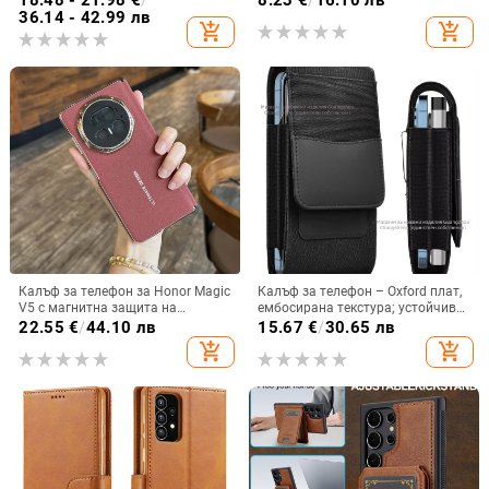
18.48 - 21.98
€
/
8.23
€
/
16.10 лв
корейски стил
семпъл iPhone 17 Pro, модерен и
36.14 - 42.99 лв
add_shopping_cart
add_shopping_cart
лек луксозен 14 Plus.
Калъф за телефон за Honor Magic
Калъф за телефон – Oxford плат,
V5 с магнитна защита на
ембосирана текстура; устойчив
централната ос, пълна защита на
на износ и изпадане, против
22.55
€
/
44.10 лв
15.67
€
/
30.65 лв
обектива, кожа,
отпечатъци; съвместим с iPhone
add_shopping_cart
add_shopping_cart
електроплатиране, защита срещу
12, iPhone 13, iPhone 14 и други
изпускане