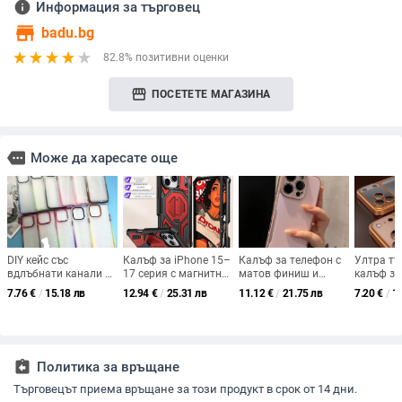
info
Информация за търговец
store
badu.bg
82.8% позитивни оценки
storefront
ПОСЕТЕТЕ МАГАЗИНА
more
Може да харесате още
DIY кейс със
Калъф за iPhone 15–
Калъф за телефон с
Ултра тъ
вдлъбнати канали и
17 серия с магнитна
матов финиш и
калъф за
златен щит за iPhone
стойка, три защитни
остър ръб, тънък
17 серия
7.76
€
/
15.18 лв
12.94
€
/
25.31 лв
11.12
€
/
21.75 лв
7.20
€
/
1
17 Pro Max с
функции,
силует за iPhone 17
на топли
градиентна червена
удароустойчив и
Pro Max и iPhone 16
покритие
метална рамка
против изпускане, PC
– луксозно защитно
удароуст
инжекционно
покритие
устойчив
формован
отпечат
assignment_return
Политика за връщане
Търговецът приема връщане за този продукт в срок от 14 дни.