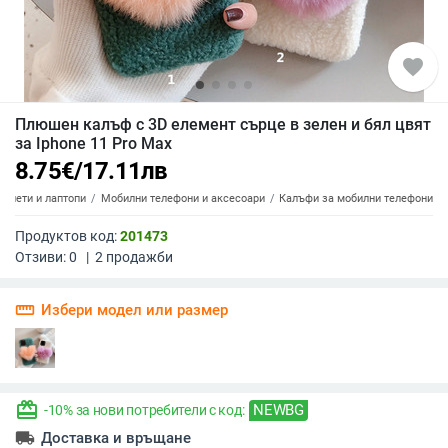
favorite
Плюшен калъф с 3D елемент сърце в зелен и бял цвят
за Iphone 11 Pro Max
8.75
€
/
17.11
лв
аблети и лаптопи
Мобилни телефони и аксесоари
Калъфи за мобилни телефони
Продуктов код:
201473
Отзиви:
0
|
2
продажби
straighten
Избери модел или размер
redeem
NEWBG
-10% за нови потребители с код:
local_shipping
Доставка и връщане