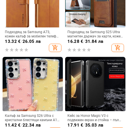
Подходящ за Samsung A73,
Подходящ за Samsung S25 Ultra
кожен калъф за мобилен телефон
магнитен държач за карти, кожен
A36/A16, калъф за мобилен
калъф S24Plus, защитен калъф,
13.32
€
/
26.05 лв
16.28
€
/
31.84 лв
телефон A26/A56, флип калъф,
разделен на части, калъф за
add_shopping_cart
add_shopping_cart
защитен калъф, невидима скоба.
мобилен телефон Samsung
Калъф за Samsung S26 Ultra с
Кейс за Honor Magic V3 с
кристални блестящи камъни A17,
подвижен екран и стойка – пълна
A57IMD Aurora Bow и S24FE,
защита, удароустойчив, против
11.42
€
/
22.34 лв
17.91
€
/
35.03 лв