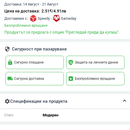
Доставка:
14 Август - 21 Август
€
Цена на доставка:
2.51
/
4.91
лв
,
Доставяме с:
Speedy
Sameday
Безпроблемно връщане
Продуктът се предлага с опция "Прегледай преди да купиш".
security
Сигурност при пазаруване
lock
policy
Сигурно плащане
Защита на личните данни
local_shipping
assignment_return
Сигурна доставка
Безпроблемно връщане
settings
Спецификации на продукта
Стил:
Модерен