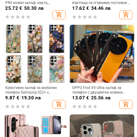
PRO кожен калъф, карта,
въртяща се сгъваема поставка и
оксфордски плат, найлонов плат,
магнитна скоба, 360° въртене,
25.72
€
/
50.30 лв
17.62
€
/
34.46 лв
колан, чанта за кръста на
защита при изпускане,
add_shopping_cart
add_shopping_cart
мобилен телефон
поликарбонатен корпус
Креативен калъф за мобилен
OPPO Find X9 Ultra калъф за
телефон Samsung S22+ с
телефон с двуцветна кожена
остъклено цвете, защита от
текстура и флуоресцентни линии,
9.87
€
/
19.30 лв
13.07
€
/
25.56 лв
падане, Ultra Film Case за Apple
GT8Pro защитен калъф
add_shopping_cart
add_shopping_cart
13