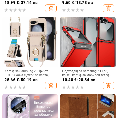
Max, защита срещу падане,
удароустойчива обвивка от
18.99
€
/
37.14 лв
9.60
€
/
18.78 лв
стилен дизайн
PC+TPU, цветове: розово,
add_shopping_cart
add_shopping_cart
червено, лилаво, синьо, черно
Калъф за Samsung Z Flip7 от
Подходящ за Samsung Z Flip6,
PU+PC кожа с джоб за карта,
кожен калъф за мобилен телефон
пръстен за държане, еластичен
Flip5, твърд двустранен калъф
25.66
€
/
50.19 лв
10.40
€
/
20.34 лв
държач за карти и кръстосана
против падане за Flip7, защитен
add_shopping_cart
add_shopping_cart
презрамка
калъф Armor