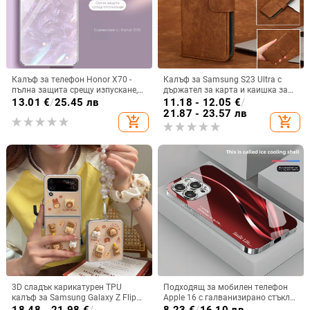
Калъф за телефон Honor X70 -
Калъф за Samsung S23 Ultra с
пълна защита срещу изпускане,
държател за карта и каишка за
закалено стъкло, модел Аурора
през врата
13.01
€
/
25.45 лв
11.18 - 12.05
€
/
21.87 - 23.57 лв
add_shopping_cart
add_shopping_cart
3D сладък карикатурен TPU
Подходящ за мобилен телефон
калъф за Samsung Galaxy Z Flip
Apple 16 с галванизирано стъкло
6/3/4, защита срещу изпускане,
и ослепителна течаща светлина,