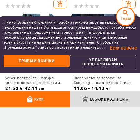
защита от падане
износване, материал PC +
add_shopping_cart
add_shopping_cart
имитационна кожа, прецизна
обработка
search
Търси
Ние използваме бисквитки и подобни технологии, за да предоставяме и
подобряваме нашата Услуга, да ви осигурим най-доброто потребителско
изживяване, да поддържаме сигурността на платформата, да
персонализираме съдържанието и рекламите, както и да измерваме
ефективността на нашите маркетингови кампании. С избора на
Виж повече
„Приемам всички“ вие се съгласявате ние и нашите доверени партньори
да съхраняваме бисквитки и подобни технологии на вашето устройство
за рекламни и аналитични цели. Можете по всяко време да управлявате
УПРАВЛЯВАЙ
ПРИЕМИ ВСИЧКИ
своите предпочитания, като натиснете „Управлявай предпочитанията“.
ПРЕДПОЧИТАНИЯТА
За повече информация, моля, вижте нашата
Политика за защита на
данните
.
кожен портфейлен калъф с
Brons калъф за телефон за
множество слотове за карти и
Samsung — пълен обхват, стилен
цип за iPhone 11–17 Pro Max, XR,
и креативен дизайн, TPU
21.53
€
/
42.11 лв
11.06 - 14.10
€
/
S24, S25
материал, удароустойчив
21.63 - 27.58 лв
add_shopping_cart
add_shopping_cart
local_mall
add_shopping_cart
КУПИ
ДОБАВИ В КОШНИЦАТА