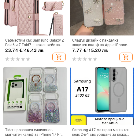
Съвместим със Samsung Galaxy Z
Сладък дизайн с панделка,
Fold6 и Z Fold7 — кожен кейс за
защитен калъф за Apple iPhone
телефон с слот за стилус,
11–15 Pro Max, пълен обхват
23.74
€
/
46.43 лв
7.77
€
/
15.20 лв
сгъваем дизайн, елегантен стил, с
add_shopping_cart
add_shopping_cart
каишка за китката, за дами
Tider прозрачен силиконов
Samsung A17 матиран магнитен
магнитен калъф за iPhone 17 Pro
кейс 2-в-1 със усещане за кожа,