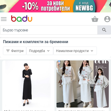
menu
shopping_basket
account_circle
search
Пижами и комплекти за бременни
filter_list
keyboard_arrow_down
keyboard_arrow_down
Филтри
Подредба
Намалени продукти