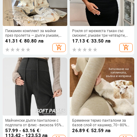
Пижамен комплект за майки
Рокля от мрежеста тъкан със
през пролетта — дълги ръкави,
смокинг, ръкави три четвърти,
удобен за кърмене, дишащ
ханшова дължина, 95%
41.31
€
/
80.80 лв
17.13
€
/
33.50 лв
полиестер 95–100%, домашно
полиестер + спандекс
add_shopping_cart
add_shopping_cart
облекло
Майчински дълги панталони с
Бременни термо панталони за
подплата от флис - вискоза 95%+,
базов слой от кашмир, 70–80%
свободен силует, висока
кашмир, дължина 9/10, тесен
57.99 - 63.16
€
/
26.89
€
/
52.59 лв
еластичност, есен 2025
крой, топли за зимата 2025
113.42 - 123.53 лв