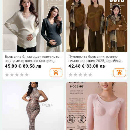
Бременна блуза с дантелен кръст
Пуловер за бременни, есенно-
за кърмене, плетена материя,
зимна колекция 2025, корейски
прилепнал силует, есен-зима
стил, свободен силует, панделка,
45.80
€
/
89.58 лв
42.48
€
/
83.08 лв
2025
плетено горнище с по-дебела
add_shopping_cart
add_shopping_cart
плетка, универсално