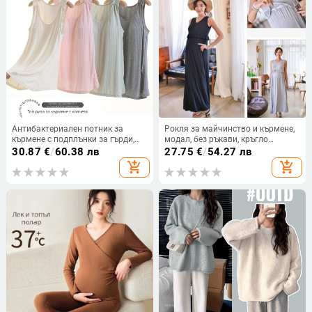
Антибактериален потник за
Рокля за майчинство и кърмене,
кърмене с подплънки за гърди,
модал, без ръкави, кръгло
лек летен потник за лактация и
деколте, A-линия
30.87
€
/
60.38 лв
27.75
€
/
54.27 лв
след раждане
add_shopping_cart
add_shopping_cart