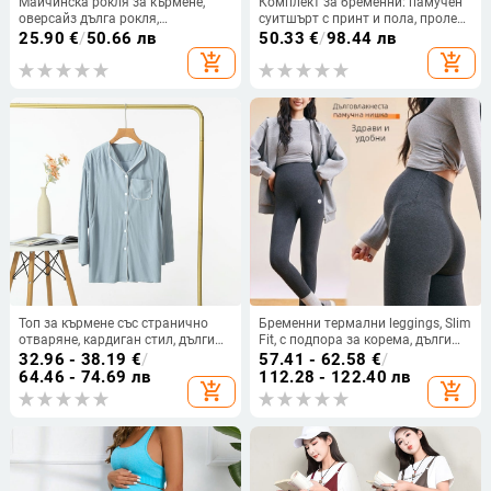
Майчинска рокля за кърмене,
Комплект за бременни: памучен
оверсайз дълга рокля,
суитшърт с принт и пола, пролет-
корейско‑японски свободен стил,
есен 2025
25.90
€
/
50.66 лв
50.33
€
/
98.44 лв
памук/акрилна смес (63% памук,
add_shopping_cart
add_shopping_cart
30–50% акрил), кръгло деколте,
дълги ръкави
Топ за кърмене със странично
Бременни термални leggings, Slim
отваряне, кардиган стил, дълги
Fit, с подпора за корема, дълги
ръкави, малък ревера, подходящ
панталони, 95% дълговълнест
32.96 - 38.19
€
/
57.41 - 62.58
€
/
за всички сезони, влакна от
памук, есен 2025
64.46 - 74.69 лв
112.28 - 122.40 лв
add_shopping_cart
add_shopping_cart
регенерирана целулоза (модал)