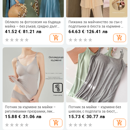
Облекло за фотосесия на бъдеща
Пижама за майчинство за сън с
майка – без ръкав, средно дълга
подплънки в бюста за кърмене и
пола, свеж и нежен стил,
бременност, дълъг ръкав и поло
41.52
€
/
81.21 лв
64.63
€
/
126.41 лв
полиестер-спандекс смес (<30%
яка, зимен TR плат
add_shopping_cart
add_shopping_cart
спандекс), 2025 издание
Потник за кърмене за майки –
Потник за майки – кърмене без
регуливаеми презрамки, лек
шевове, с подплата за бюст,
найлонов плат, корейски стил,
модалова материя, презрамков
15.88
€
/
31.06 лв
15.73
€
/
30.77 лв
пролет-лято 2024
стил
add_shopping_cart
add_shopping_cart