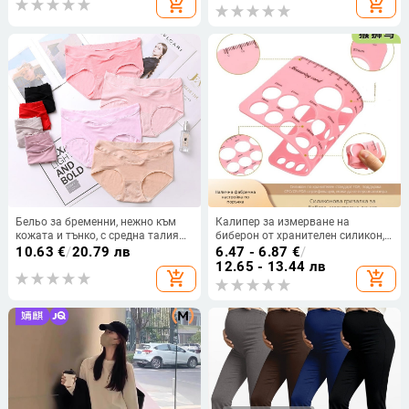
add_shopping_cart
add_shopping_cart
мама след раждане
Бельо за бременни, нежно към
Калипер за измерване на
кожата и тънко, с средна талия
биберон от хранителен силикон,
(найлоново плетиво; памучна
измервател за размер на
10.63
€
/
20.79 лв
6.47 - 6.87
€
/
подплата в чатала;
гърдата и за помпа за кърма
12.65 - 13.44 лв
add_shopping_cart
add_shopping_cart
бързосъхнещо)