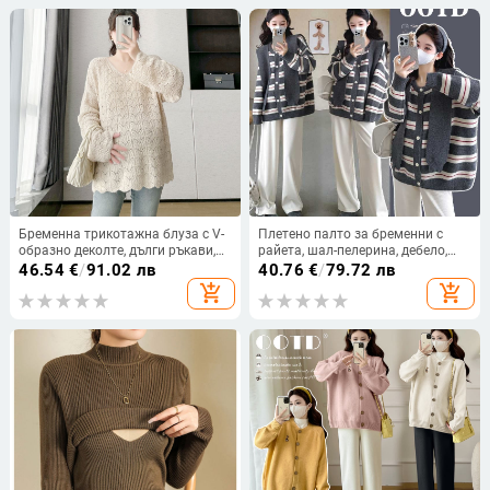
Бременна трикотажна блуза с V-
Плетено палто за бременни с
образно деколте, дълги ръкави,
райета, шал-пелерина, дебело,
свободна кройка, средна
анти-пилинг, овърсайз
46.54
€
/
91.02 лв
40.76
€
/
79.72 лв
дължина 65–80 см, полиестер.
add_shopping_cart
add_shopping_cart