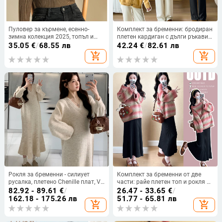
Пуловер за кърмене, есенно-
Комплект за бременни: бродиран
зимна колекция 2025, топъл и
плетен кардиган с дълги ръкави и
благоприятен към кожата;
бременни панталони, двучастов
35.05
€
/
68.55 лв
42.24
€
/
82.61 лв
основен материал: полиестер
комплект, есенно-зимна колекция
add_shopping_cart
add_shopping_cart
50–70% и вторичен до 30%; стил:
корейски/японски свободен стил;
полувисока яка; дълги ръкави
Рокля за бременни - силиует
Комплект за бременни от две
русалка, плетено Chenille плат, V-
части: райе плетен топ и рокля с
образно деколте, дълги ръкави,
презрамки за есенно-зимен сезон
82.92 - 89.61
€
/
26.47 - 33.65
€
/
90-95% еластан
162.18 - 175.26 лв
51.77 - 65.81 лв
add_shopping_cart
add_shopping_cart