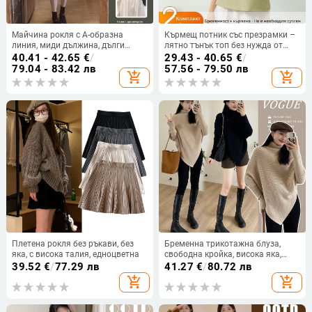
Майчина рокля с A-образна
Кърмещ потник със презрамки –
линия, миди дължина, дълги
лятно тънък топ без нужда от
ръкави, висока талия, без яка,
сутиен за бременни и
40.41 - 42.65
€
/
29.43 - 40.65
€
/
памучно-полиестерна смес (70-
следродилки, базов топ за
79.04 - 83.42 лв
57.56 - 79.50 лв
add_shopping_cart
add_shopping_cart
80% полиестер)
пролет-есен
Плетена рокля без ръкави, без
Бременна трикотажна блуза,
яка, с висока талия, едноцветна
свободна кройка, висока яка,
дълги ръкави, еднотонна смес
39.52
€
/
77.29 лв
41.27
€
/
80.72 лв
акрил‑спандекс‑полиестер (до
add_shopping_cart
add_shopping_cart
30% на всяка съставка)