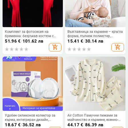
Комплект за фотосесия на
Възглавница за кърмене – кръгла
бременна: безръкав костюм с
форма, пълнеж полиестер,
пола, средна дължина на полата,
подходяща за всички етапи,
51.96
€
/
101.62 лв
15.41
€
/
30.14 лв
елегантен офис стил, издание
майчинска възглавница
add_shopping_cart
add_shopping_cart
2025
Удобен силиконов колектор за
Air Cotton Памучни пижами за
кърма, интегриран дизайн,
майчинство и кърмене, есенно-
против протичане, по време на
зимни, след раждане, големи
18.67
€
/
36.52 лв
44.17
€
/
86.39 лв