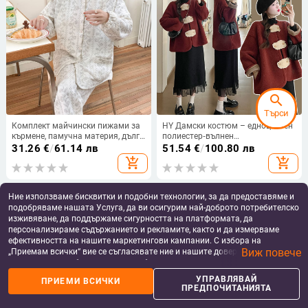
search
Търси
Комплект майчински пижами за
HY Дамски костюм – едноцветен
кърмене, памучна материя, дълги
полиестер‑вълнен
ръкави, есенно-зимна серия,
двукомпонентен комплект със
31.26
€
/
61.14 лв
51.54
€
/
100.80 лв
луксозен и благороден стил
пола и дълги ръкави, висока
add_shopping_cart
add_shopping_cart
температура на оформяне, лято
2024
Ние използваме бисквитки и подобни технологии, за да предоставяме и
подобряваме нашата Услуга, да ви осигурим най-доброто потребителско
изживяване, да поддържаме сигурността на платформата, да
персонализираме съдържанието и рекламите, както и да измерваме
ефективността на нашите маркетингови кампании. С избора на
Виж повече
„Приемам всички“ вие се съгласявате ние и нашите доверени партньори
да съхраняваме бисквитки и подобни технологии на вашето устройство
за рекламни и аналитични цели. Можете по всяко време да управлявате
УПРАВЛЯВАЙ
ПРИЕМИ ВСИЧКИ
своите предпочитания, като натиснете „Управлявай предпочитанията“.
ПРЕДПОЧИТАНИЯТА
За повече информация, моля, вижте нашата
Политика за защита на
данните
.