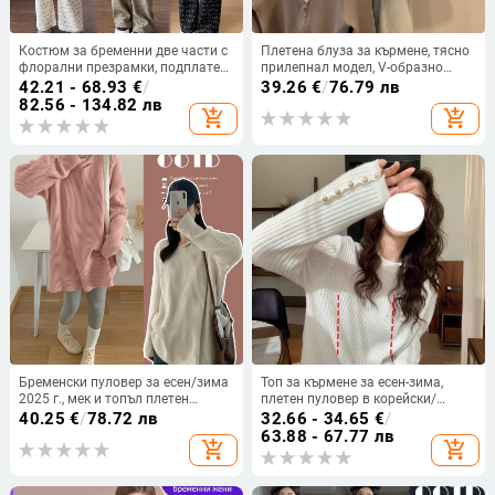
Костюм за бременни две части с
Плетена блуза за кърмене, тясно
флорални презрамки, подплатен
прилепнал модел, V-образно
и топъл, дълги ръкави, памук-
деколте, дълги ръкави, за есенно-
42.21 - 68.93
€
/
39.26
€
/
76.79 лв
полиестер, есен 2024
зимния сезон
82.56 - 134.82 лв
add_shopping_cart
add_shopping_cart
Бременски пуловер за есен/зима
Топ за кърмене за есен-зима,
2025 г., мек и топъл плетен
плетен пуловер в корейски/
пуловер с свободна кройка и
японски лейфстайл стил, Slim fit,
40.25
€
/
78.72 лв
32.66 - 34.65
€
/
усукана флорална шарка
дълги ръкави, кръгло деколте,
63.88 - 67.77 лв
add_shopping_cart
add_shopping_cart
конопен плат (>95%), дължина
50–65 cm