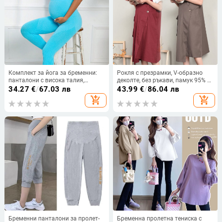
Комплект за йога за бременни:
Рокля с презрамки, V-образно
панталони с висока талия,
деколте, без ръкави, памук 95% +
безшевни, найлон/еластан 30–
полиестер, midi дължина
34.27
€
/
67.03 лв
43.99
€
/
86.04 лв
50%
add_shopping_cart
add_shopping_cart
Бременни панталони за пролет-
Бременна пролетна тениска с