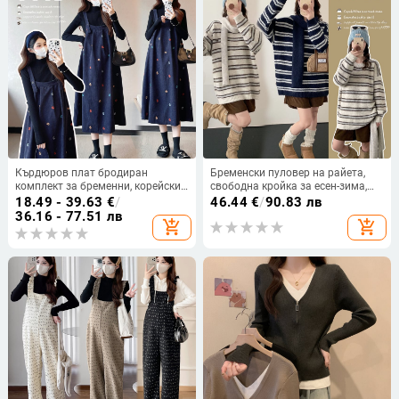
Кърдюров плат бродиран
Бременски пуловер на райета,
комплект за бременни, корейски
свободна кройка за есен-зима,
стил, свободен крой, пола с
ежедневен топ, който покрива
18.49 - 39.63
€
/
46.44
€
/
90.83 лв
презрамки и плетен пуловер
корема и е подходящ за след
36.16 - 77.51 лв
add_shopping_cart
add_shopping_cart
раждането