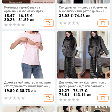
Комплект термобелья за
Син дамски пуловер за бременни
бременни и кърмачки през
в корейски стил, ретро дизайн с
зимата, поларена подплата и
декоративен кант и кръгло
15.47 - 16.15
€
/
38.08
€
/
74.48 лв
удебелен материал
деколте, свободен силует за есен
30.26 - 31.59 лв
add_shopping_cart
add_shopping_cart
и зима
Дрехи за майчинство и кърмене,
Двукомпонентен комплект: топ с
сет от две части (имитационен),
дълги ръкави и дълги панталони,
къс ръкав, кръгло деколте, средна
акрилна материя 95%+, стил
19.80
€
/
38.73 лв
39.27 - 73.17
€
/
дължина, полиестер с до 30%
свеж и сладък, пускан през 2025
76.81 - 143.11 лв
add_shopping_cart
add_shopping_cart
спандекс
г.