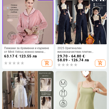
Пижами за бременни и кърмене
2025 Оригинален
от Mink Velour, есенно-зимна
висококачествен плетен
серия, топли
бременски гащеризон с
63.17
€
/
123.55 лв
29.70 - 64.80
€
/
презрамки и плюшена подплата
58.09 - 126.74 лв
add_shopping_cart
add_shopping_cart
– комплект