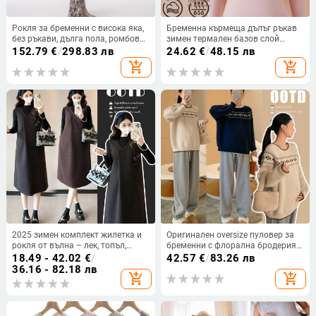
Рокля за бременни с висока яка,
Бременна кърмеща дълъг ръкав
без ръкави, дълга пола, ромбов
зимен термален базов слой
модел, полиестер
бельо със подплънки за гърдите
152.79
€
/
298.83 лв
24.62
€
/
48.15 лв
add_shopping_cart
add_shopping_cart
2025 зимен комплект жилетка и
Оригинален oversize пуловер за
рокля от вълна – лек, топъл,
бременни с флорална бродерия
елегантно тесен силует,
за есен-зима
18.49 - 42.02
€
/
42.57
€
/
83.26 лв
универсален, черен, сив, кафяв
36.16 - 82.18 лв
add_shopping_cart
add_shopping_cart