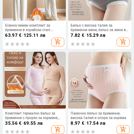
Есенно-зимен комплект за
Бельо с висока талия за
бременни в корейски стил:
бременни жени, бельо за жени в
полузипна качулка върху T‑шърт
ранна, средна и късна
63.97
€
/
125.11 лв
7.82
€
/
15.29 лв
с висока талия и регулируеми
бременност, бельо след раждане,
add_shopping_cart
add_shopping_cart
панталони
памучно бельо с висока талия,
без следи, големи размери
Комплект термално бельо за
Памучно бельо за бременни,
бременни с прорез за кърмене,
висока талия и опора за корема
кашмирено плат и смес
35.56
€
/
69.55 лв
8.97
€
/
17.54 лв
полиестер–вискоза, горнище с
add_shopping_cart
add_shopping_cart
дълги ръкави и дълги долнища,