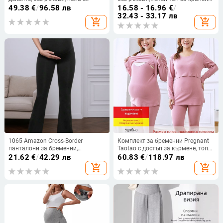
презрамки, плат найлон и
след раждането
49.38
€
/
96.58 лв
16.58 - 16.96
€
/
полиестер 95%+
32.43 - 33.17 лв
add_shopping_cart
add_shopping_cart
1065 Amazon Cross-Border
Комплект за бременни Pregnant
панталони за бременни,
Taotao с достъп за кърмене, топ
пролетни и есенни разкроени
сет, дълъг ръкав, De Velvet плат,
21.62
€
/
42.29 лв
60.83
€
/
118.97 лв
панталони за връхни дрехи,
80–90% полиестер, есен 2023
add_shopping_cart
add_shopping_cart
панталони за поддръжка на
корема, нестягащи ежедневни
дълги панталони