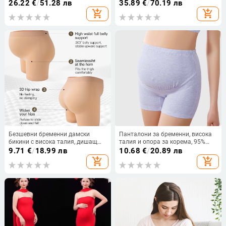
дължина (Найлон 95% + спандекс
мода, универсални панталони за
26.22
€
/
51.28 лв
35.89
€
/
70.19 лв
<30%, тънък материал,
поддръжка на корема, широки
add_shopping_cart
add_shopping_cart
абдоминална поддръжка)
дълги панталони, връхни дрехи
за отслабване, панталони за
бременни
Безшевни бременни дамски
Панталони за бременни, висока
бикини с висока талия, дишащ
талия и опора за корема, 95%
найлон
памук, памучна подплата,
9.71
€
/
18.99 лв
10.68
€
/
20.89 лв
подходящи за всички сезони
add_shopping_cart
add_shopping_cart