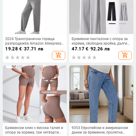
2024 Трансгранична гореща
Бременни панталони с опора за
разпродажба Amazon Aliexpress
корема, свободна кройка, дълги
Export Explosion Models
панталони, плат смесен памук-
19.28
€
/
37.71 лв
47.17
€
/
92.26 лв
Многоцветни панталони за
полиестер (50-70% памук, 30-50%
add_shopping_cart
add_shopping_cart
бременни с поддръжка на корема
полиестер)
Бременски клин с висока талия и
9353 Европейски и американски
опора за корема, три четвърти
дънки за бременни, пролетна