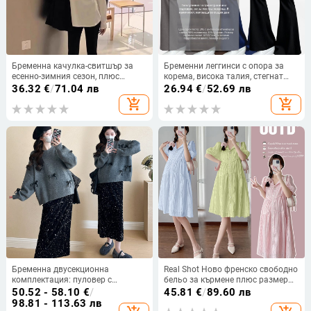
Бременна качулка-свитшър за
Бременни леггинси с опора за
есенно-зимния сезон, плюс
корема, висока талия, стегнат
размер, средна дължина, чист
модел, Milk Silk плат, смес
36.32
€
/
71.04 лв
26.94
€
/
52.69 лв
памук, дълъг ръкав, плетена
полиестер-еластан
add_shopping_cart
add_shopping_cart
горна дреха
Бременна двусекционна
Real Shot Ново френско свободно
комплектация: пуловер с
бельо за кърмене плюс размер
панделка и пола с пайети,
рокля за бременни жени на живо
50.52 - 58.10
€
/
45.81
€
/
89.60 лв
полиестер, Зима 2024, стил
98.81 - 113.63 лв