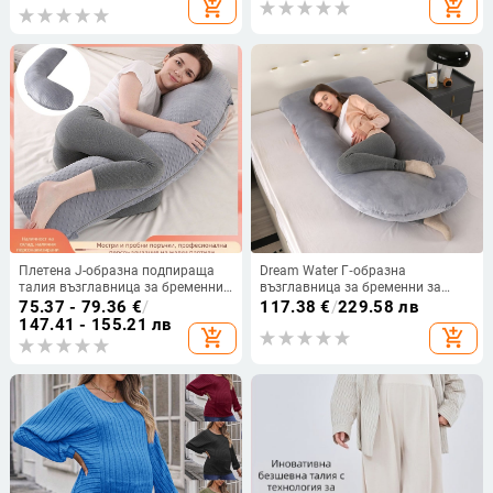
add_shopping_cart
add_shopping_cart
Плетена J-образна подпираща
Dream Water Г‑образна
талия възглавница за бременни
възглавница за бременни за
жени, за спане на страна и
странично спане, сваляема
75.37 - 79.36
€
/
117.38
€
/
229.58 лв
кърмене, пълнеж полиестерно
Crystal Velvet покривка, пълнеж
147.41 - 155.21 лв
add_shopping_cart
add_shopping_cart
влакно, височина 18 см
полиестер, височина 20.1–25 см,
тегло 1.5 кг и повече