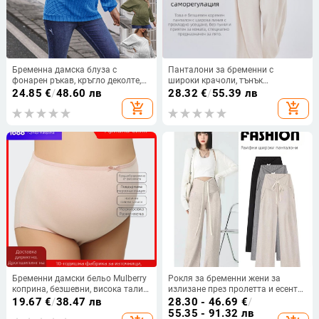
Бременна дамска блуза с
Панталони за бременни с
фонарен ръкав, кръгло деколте,
широки крачоли, тънък
полиестер-спандекс смес,
полиестер (95%+), свободна
24.85
€
/
48.60 лв
28.32
€
/
55.39 лв
едноцветна, пуловер
кройка, пролет-лято 2025
add_shopping_cart
add_shopping_cart
Бременни дамски бельо Mulberry
Рокля за бременни жени за
коприна, безшевни, висока талия
излизане през пролетта и есента,
за подпора на корема, 100%
нов стил, регулируема с връзки,
19.67
€
/
38.47 лв
28.30 - 46.69
€
/
коприна подплата, дишащо
малка, модерен панталон за
55.35 - 91.32 лв