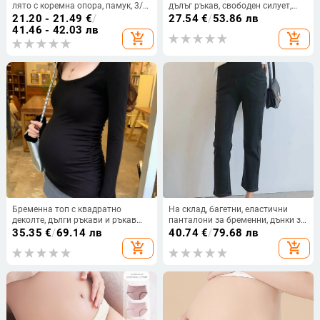
лято с коремна опора, памук, 3/4
дълъг ръкав, свободен силует,
дължина, плюс размер
плюс размер, подходяща за
21.20 - 21.49
€
/
27.54
€
/
53.86 лв
малък ръст
41.46 - 42.03 лв
add_shopping_cart
add_shopping_cart
Бременна топ с квадратно
На склад, багетни, еластични
деколте, дълги ръкави и ръкав
панталони за бременни, дънки за
тип трампет, редовна дължина,
пролет и есен, Южна Корея,
35.35
€
/
69.14 лв
40.74
€
/
79.68 лв
висока еластичност, 80–90%
ежедневни панталони с корем,
add_shopping_cart
add_shopping_cart
основна материя, японско-
прави...
корейски стил