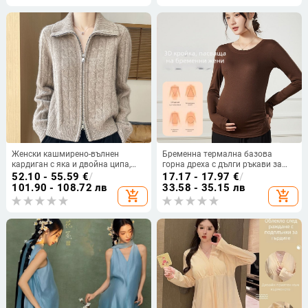
Зима 2023
Женски кашмирено-вълнен
Бременна термална базова
кардиган с яка и двойна ципа,
горна дреха с дълги ръкави за
дебел кабелен трикотаж, 3/4
пролетта, есента и зимата
52.10 - 55.59
€
/
17.17 - 17.97
€
/
ръкав
101.90 - 108.72 лв
33.58 - 35.15 лв
add_shopping_cart
add_shopping_cart