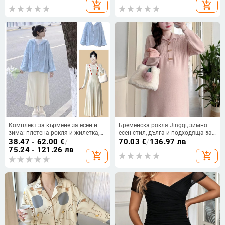
кърмене
размери
add_shopping_cart
add_shopping_cart
Комплект за кърмене за есен и
Бременска рокля Jingqi, зимно–
зима: плетена рокля и жилетка,
есен стил, дълга и подходяща за
две части, малък размер, бял
нисък ръст, висококачествена
38.47 - 62.00
€
/
70.03
€
/
136.97 лв
плетена рокля за бременни
75.24 - 121.26 лв
add_shopping_cart
add_shopping_cart