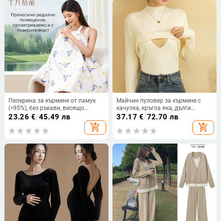
Пелерина за кърмене от памук
Майчин пуловер за кърмене с
(>95%), без ръкави, висящо
качулка, кръгла яка, дълги
деколте, китайски стил (есен
ръкави, свободна кройка, отвор
23.26
€
/
45.49 лв
37.17
€
/
72.70 лв
2024)
за кърмене
add_shopping_cart
add_shopping_cart