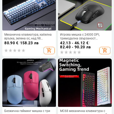
Механична клавиатура, кабелна
Игрова мишка с 24000 DPI,
връзка, зелена ос, над 98
тримодална свързаност
клавиша, едноцветно
(проводна, 2.4G, Bluetooth),
80.90
€
/
158.23 лв
42.13 - 46.12
€
/
подсветване
програмиране на макро, 6 бутона
82.40 - 90.20 лв
add_shopping_cart
add_shopping_cart
Безжична гейминг мишка с три
MC68 механична клавиатура с