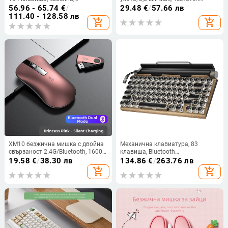
механични превключватели,
диапазон 20-2000 Hz, кабел 1,2 м,
56.96 - 65.74
€
/
29.48
€
/
57.66 лв
метален корпус, подсветка
вграден микрофон
111.40 - 128.58 лв
add_shopping_cart
add_shopping_cart
XM10 безжична мишка с двойна
Механична клавиатура, 83
свързаност 2.4G/Bluetooth, 1600
клавиша, Bluetooth
DPI, USB интерфейс, 4 бутона,
двойномодален режим, hot-
19.58
€
/
38.30 лв
134.86
€
/
263.76 лв
презареждаща се
swappable, дървено тяло
add_shopping_cart
add_shopping_cart