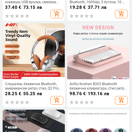
клавиши, USB връзка, смесена
Bluetooth, 1600dpi, 5 бутона, 10 м
подсветка
обхват, тегло 76 г, съвместима с
37.40
€
/
73.15 лв
19.28
€
/
37.71 лв
лаптопи
add_shopping_cart
add_shopping_cart
Слушалки, безжични Bluetooth,
Actto/Anshan B303 Bluetooth
американски ретро стил, Q2 Pro
безжична клавиатура, стил ретро
(40 мм драйвери, 20-20000 Hz,
машинопис за таблетен
28.25
€
/
55.25 лв
98.76
€
/
193.16 лв
108 dB)
компютър
add_shopping_cart
add_shopping_cart