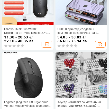
Lenovo ThinkPlus WL300
USB3.0 принтер, споделящ
Безжична оптична мишка 2.4G,
компютър, превключвател с
2400 DPI, 3 бутона, USB,
четири входа и четири изхода,
11.30 - 20.63
€
/
34.05 - 38.83
€
/
съвместима с настолни
четирипортов сплитер, USB
22.10 - 40.35 лв
66.60 - 75.94 лв
add_shopping_cart
add_shopping_cart
компютри
разширител, конвертор
Logitech (Logitech Lift Ergonomic
Keycap комплект за механични
Vertical Mouse Wireless Bluetooth
клавиатури 60/65/68, дизайн