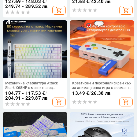
Office Mouse
пеперудено сърце, прозрачен,
127.69 - 148.03
€
/
21.68
€
/
42.40 лв
оригинална височина, без
249.74 - 289.52 лв
add_shopping_cart
add_shopping_cart
смазване, съвместим със стебло
с кръст (MX-тип), 20 клавиши
Механична клавиатура Attack
Креативен и персонализиран хъб
Shark X68HE с магнитна ос,
за анимационна игра с форма на
контурна, странично издълбана,
четири в едно, многопортово
104.77 - 117.53
€
/
13.49
€
/
26.38 лв
кабелна, RGB, електрическа,
разширение, мишка, клавиатура,
204.91 - 229.87 лв
add_shopping_cart
add_shopping_cart
състезателна, RT, регулируем
U диск, конвертор
обхват на клавишите, ниско
забавяне.