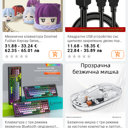
Механична клавиатура Doomed
Квадратно USB устройство със
Fulilian Keycap Series,
щипково закрепване, двоен порт
персонализирана, двуизмерна, от
USB 3.0/2.0, водоустойчив кабел
31.88 - 33.24
€
/
11.68 - 18.35
€
/
смола, с единична капачка и Esc
за табло на автомобил, яхта и
62.35 - 65.01 лв
22.84 - 35.89 лв
add_shopping_cart
add_shopping_cart
мотоциклет
Клавиатура с три режима
Безжична мишка с три режима
безжична Bluetooth свързаност,
за настолен компютър и лаптоп,