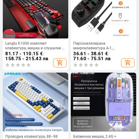
Langtu K1000 комплект
Персонализирана
клавиатура, мишка и слушалки –
макроклавиатура A-1,
104 клавиша, жично свързване,
едноредова подредба,
81.17 - 110.15
€
/
36.61 - 38.61
€
/
RGB подсветка, механичен суич
програмирани макроси
158.75 - 215.43 лв
71.60 - 75.51 лв
add_shopping_cart
add_shopping_cart
Проводна клавиатура, 88–98
Безжична мишка, 2.4G +