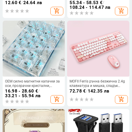
OMW142 2.4g, настолен таблет,
проводна, с подложка за длан,
12.60
€
/
24.64 лв
55.34 - 58.53
€
/
многофункционално офис
Crater Architecture
108.24 - 114.47 лв
add_shopping_cart
add_shopping_cart
устройство на едро
OEM силно магнитни капачки за
MOFII Ferris ръчна безжична 2.4g
оси, прозрачни кристални,
клавиатура и мишка, сладък
механични, универсални, пълен
розов цвят, анимационен офис
16.98 - 28.60
€
/
72.78
€
/
142.35 лв
комплект, малка цифрова
клавиатура и мишка
33.21 - 55.94 лв
add_shopping_cart
add_shopping_cart
клавиатура, RGB, RGB светлинен
ефект