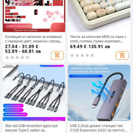
Колекция от капачки за клавиши
Чанта за ключове MOG за пара с
с черешов цвят, момиче с лисица,
хляб, голяма, пълен комплект,
странично гравиран градиент,
PBT сублимационна капачка за
27.04 - 31.09
€
/
69.49
€
/
135.91 лв
термична сублимация,
ключове, отделни пространства,
52.89 - 60.81 лв
add_shopping_cart
add_shopping_cart
прозрачна капачка за вторични
7u добавка
клавиши, трансгранични
експлозии
Star rail USB revolution едно-три
USB 3.2hub докинг станция тип
женски Type-C кабел за
C10G Expansion 2A2C за лаптоп,