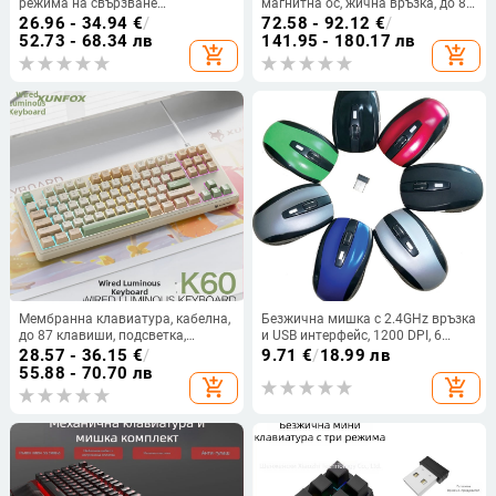
режима на свързване
магнитна ос, жична връзка, до 87
(2.4G/Bluetooth), 2400dpi, 6
клавиши, RGB подсветка, корпус
26.96 - 34.94
€
/
72.58 - 92.12
€
/
програмируеми клавиши, макро
от PBT
52.73 - 68.34 лв
141.95 - 180.17 лв
add_shopping_cart
add_shopping_cart
програмиране, зарядна база с
безжично зареждане
Мембранна клавиатура, кабелна,
Безжична мишка с 2.4GHz връзка
до 87 клавиши, подсветка,
и USB интерфейс, 1200 DPI, 6
водоустойчива
бутона
28.57 - 36.15
€
/
9.71
€
/
18.99 лв
55.88 - 70.70 лв
add_shopping_cart
add_shopping_cart