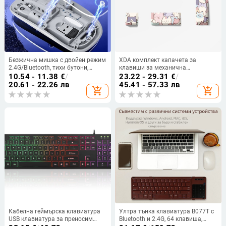
Безжична мишка с двойен режим
XDA комплект капачета за
2.4G/Bluetooth, тихи бутони,
клавиши за механична
презареждаща се, 1400dpi, 5
клавиатура, PBT сублимация,
10.54 - 11.38
€
/
23.22 - 29.31
€
/
бутона
непрозрачни клавиши Space и
20.61 - 22.26 лв
45.41 - 57.33 лв
add_shopping_cart
add_shopping_cart
Enter
Кабелна геймърска клавиатура
Ултра тънка клавиатура B077T с
USB клавиатура за преносим
Bluetooth и 2.4G, 64 клавиша,