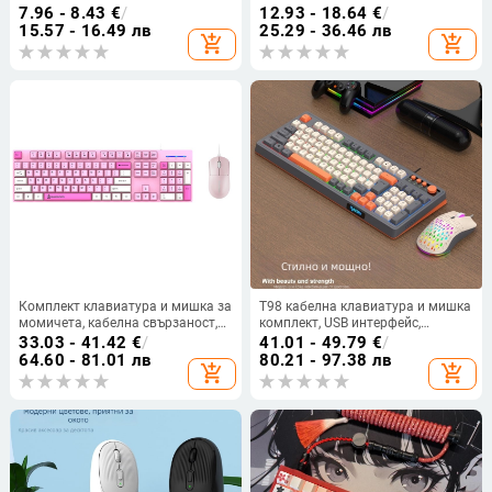
интерфейс, скорост 5GB
7.96 - 8.43
€
/
12.93 - 18.64
€
/
15.57 - 16.49 лв
25.29 - 36.46 лв
add_shopping_cart
add_shopping_cart
Комплект клавиатура и мишка за
T98 кабелна клавиатура и мишка
момичета, кабелна свързаност,
комплект, USB интерфейс,
USB интерфейс, оптичен 1000dpi,
1600dpi оптичен сензор,
33.03 - 41.42
€
/
41.01 - 49.79
€
/
ергономичен дизайн,
ергономичен дизайн,
64.60 - 81.01 лв
80.21 - 97.38 лв
add_shopping_cart
add_shopping_cart
водоустойчив, кабел 1.5 м
водоустойчив, възможност за
частна марка