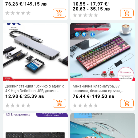
99 клавиши, мембранна
1600 DPI, 5 бутона, ергономичен
76.26
€
/
149.15 лв
10.55 - 17.97
€
/
клавиатура и RGB подсветка
дизайн
20.63 - 35.15 лв
add_shopping_cart
add_shopping_cart
Докинг станция "Всичко в едно" с
Механична клавиатура, 87
4K High Definition USB, докинг
клавиша, безжична връзка,
станция за лаптоп с шест порта
червени механични
12.98
€
/
25.39 лв
76.44
€
/
149.50 лв
тип C
превключватели, RGB подсветка
add_shopping_cart
add_shopping_cart