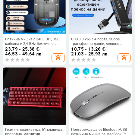
Оптична мишка с 2400 DPI, USB
USB 3.0 хъб с 4 порта, 5Gbps
кабелна и 2,4 GHz безжично
трансфер на данни, външно
свързване, презареждаща се,
захранване, модел H-306
23.79 - 25.38
€
/
10.75 - 13.26
€
/
ергономична
46.53 - 49.64 лв
21.03 - 25.93 лв
add_shopping_cart
add_shopping_cart
Гейминг клавиатура, 61 клавиша,
Презареждаща се Bluetooth/USB
проводна, магнитни
безжична мишка за MacBook Pro