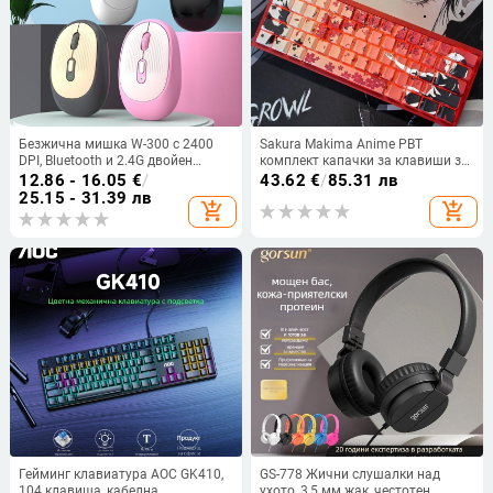
Безжична мишка W-300 с 2400
Sakura Makima Anime PBT
DPI, Bluetooth и 2.4G двойен
комплект капачки за клавиши за
режим, ергономична, Plug-and-
механична клавиатура,
12.86 - 16.05
€
/
43.62
€
/
85.31 лв
Play
странично гравирани легенди,
25.15 - 31.39 лв
add_shopping_cart
add_shopping_cart
прозрачни, съвместими с RGB
подсветка, за подредби
87/108/68/75, над 98 клавиши
Гейминг клавиатура AOC GK410,
GS-778 Жични слушалки над
104 клавиша, кабелна,
ухото, 3,5 мм жак, честотен