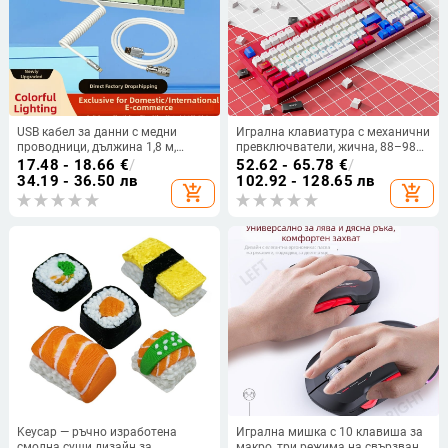
USB кабел за данни с медни
Игрална клавиатура с механични
проводници, дължина 1,8 м,
превключватели, жична, 88–98
златни контакти, авиационен
клавиши, RGB подсветка
17.48 - 18.66
€
/
52.62 - 65.78
€
/
щепсел
34.19 - 36.50 лв
102.92 - 128.65 лв
add_shopping_cart
add_shopping_cart
Keycap — ръчно изработена
Игрална мишка с 10 клавиша за
смолна суши дизайн за
макро, три режима на свързване