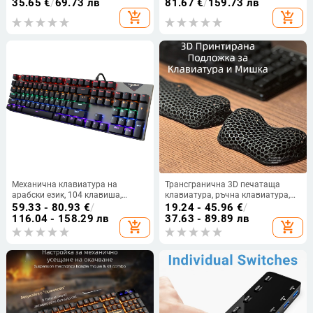
компютър, офис домашна OEM
ABS+PU, съвместима с 4 или
35.65
€
/
69.73 лв
81.67
€
/
159.73 лв
клавиатура
повече устройства
add_shopping_cart
add_shopping_cart
Механична клавиатура на
Трансгранична 3D печатаща
арабски език, 104 клавиша,
клавиатура, ръчна клавиатура,
жично свързване, механични
подложка за мишка, механична
59.33 - 80.93
€
/
19.24 - 45.96
€
/
превключватели, ABS корпус.
клавиатура, ръчна подложка за
116.04 - 158.29 лв
37.63 - 89.89 лв
add_shopping_cart
add_shopping_cart
китката, подложка за китката,
подложка за китката