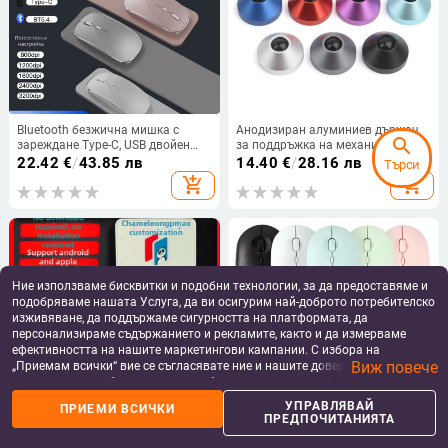
Bluetooth безжична мишка с
Анодизиран алуминиев държач
search
зареждане Type-C, USB двойен
за поддръжка на механична
приемник, 1600 dpi, тиха,
клавиатура с метална подложка
22.42
€
/
43.85 лв
14.40
€
/
28.16 лв
Търси
ергономична.
за крак
add_shopping_cart
add_shopping_cart
Ние използваме бисквитки и подобни технологии, за да предоставяме и
подобряваме нашата Услуга, да ви осигурим най-доброто потребителско
изживяване, да поддържаме сигурността на платформата, да
персонализираме съдържанието и рекламите, както и да измерваме
ефективността на нашите маркетингови кампании. С избора на
Виж повече
„Приемам всички“ вие се съгласявате ние и нашите доверени партньори
да съхраняваме бисквитки и подобни технологии на вашето устройство
за рекламни и аналитични цели. Можете по всяко време да управлявате
УПРАВЛЯВАЙ
ПРИЕМИ ВСИЧКИ
home
apps
shopping_basket
person
своите предпочитания, като натиснете „Управлявай предпочитанията“.
ПРЕДПОЧИТАНИЯТА
NFC четец/писач за IC карти,
Bluetooth безжична мишка с USB-
За повече информация, моля, вижте нашата
Политика за защита на
Начало
Категории
Кошница
Профил
контролер на достъп, копир на
C зареждане, Bluetooth 5.2 и
данните
.