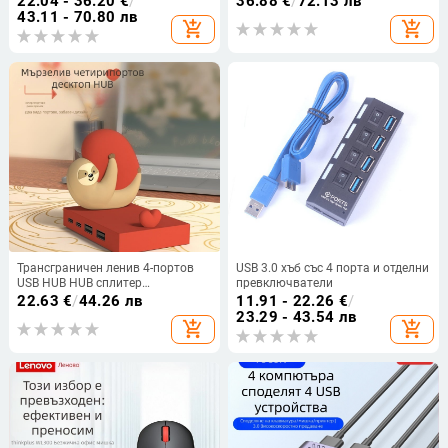
22.04 - 36.20
€
/
36.88
€
/
72.13 лв
водоустойчива
1.4 м
43.11 - 70.80 лв
add_shopping_cart
add_shopping_cart
Трансграничен ленив 4-портов
USB 3.0 хъб със 4 порта и отделни
USB HUB HUB сплитер
превключватели
персонализиран креативен
22.63
€
/
44.26 лв
11.91 - 22.26
€
/
настолен компютър сладка
23.29 - 43.54 лв
add_shopping_cart
add_shopping_cart
декорация за мобилен телефон