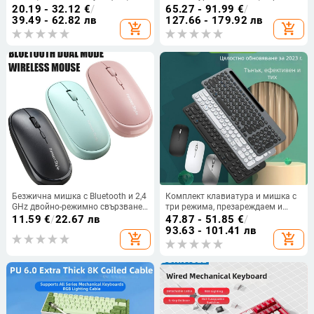
подсветка, без подложка за
Bluetooth режима, hot-swappable,
20.19 - 32.12
€
/
65.27 - 91.99
€
/
китката, за компютър
RGB подсветка за PC
39.49 - 62.82 лв
127.66 - 179.92 лв
add_shopping_cart
add_shopping_cart
Безжична мишка с Bluetooth и 2,4
Комплект клавиатура и мишка с
GHz двойно-режимно свързване,
три режима, презареждаем и
1600 DPI, 4 бутона, ергономичен
безшумен, безжичен — 105
11.59
€
/
22.67 лв
47.87 - 51.85
€
/
дизайн, обхват 10 м
клавиши, Bluetooth 2.4G, Plug-and-
93.63 - 101.41 лв
add_shopping_cart
add_shopping_cart
Play