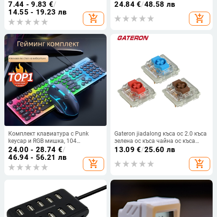
зареждане, адаптер за
таблет, мобилен телефон,
7.44 - 9.83
€
/
24.84
€
/
48.58 лв
предаване, разделител за пренос
breakout конвертор
14.55 - 19.23 лв
add_shopping_cart
add_shopping_cart
на данни, OTG докинг станция за
компютър
Комплект клавиатура с Punk
Gateron jiadalong къса ос 2.0 къса
keycap и RGB мишка, 104
зелена ос къса чайна ос къса
клавиша, USB клавиатура с кабел
червена ос персонализиран
24.00 - 28.74
€
/
13.09
€
/
25.60 лв
1.3 m, ергономичен дизайн,
механичен превключвател за
46.94 - 56.21 лв
add_shopping_cart
add_shopping_cart
възможност за печат на лого,
светлина на клавиатурата
1000dpi оптична мишка