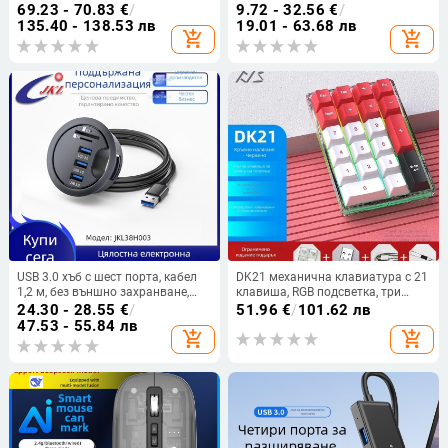
Електронни спортове Игри
пластмасов корпус, 12-месечна
69.23 - 70.83
€
/
9.72 - 32.56
€
/
Настолен компютър RGB
гаранция
135.40 - 138.53 лв
19.01 - 63.68 лв
add_shopping_cart
add_shopping_cart
Истинска механична
USB 3.0 хъб с шест порта, кабел
DK21 механична клавиатура с 21
1,2 м, без външно захранване,
клавиша, RGB подсветка, три
скорост на пренос 5 Gbps
режима свързване: жично,
24.30 - 28.55
€
/
51.96
€
/
101.62 лв
безжично и Bluetooth, hot-
47.53 - 55.84 лв
add_shopping_cart
add_shopping_cart
swappable