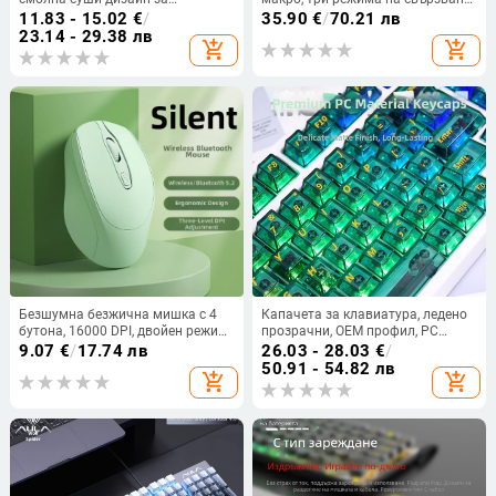
механични клавиатури с кръстов
(кабелна, 2.4G и Bluetooth), 10000
11.83 - 15.02
€
/
35.90
€
/
70.21 лв
вал; персонализирано лого;
DPI, модел W12.
23.14 - 29.38 лв
add_shopping_cart
add_shopping_cart
възможност за частна марка
Безшумна безжична мишка с 4
Капачета за клавиатура, ледено
бутона, 16000 DPI, двойен режим
прозрачни, OEM профил, PC
Bluetooth + 2,4G, презареждаема,
материал, съвместими с
9.07
€
/
17.74 лв
26.03 - 28.03
€
/
ергономична
механични клавиатури
50.91 - 54.82 лв
add_shopping_cart
add_shopping_cart
61/68/87/98/99/104