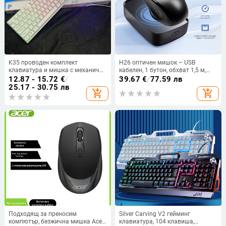
K35 проводен комплект
H26 оптичен мишок – USB
клавиатура и мишка с механично
кабелен, 1 бутон, обхват 1,5 м,
усещане, подсветка, PS/2
резолюция до третата степен
12.87 - 15.72
€
/
39.67
€
/
77.59 лв
интерфейси за ноутбук и гейминг
25.17 - 30.75 лв
add_shopping_cart
add_shopping_cart
Подходящ за преносим
Silver Carving V2 гейминг
компютър, безжична мишка Acer
клавиатура, 104 клавиша,