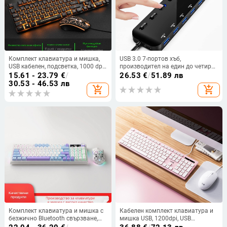
Комплект клавиатура и мишка,
USB 3.0 7-портов хъб,
USB кабелен, подсветка, 1000 dpi,
производител на един до четири
ергономичен, водоустойчив, 1,5 м
USB 3.0 хъба, 7-портов комутатор
15.61 - 23.79
€
/
26.53
€
/
51.89 лв
кабел
30.53 - 46.53 лв
add_shopping_cart
add_shopping_cart
Комплект клавиатура и мишка с
Кабелен комплект клавиатура и
безжично Bluetooth свързване,
мишка USB, 1200dpi, USB
подсветка, 88–98 клавиши,
интерфейс, дължина на кабела