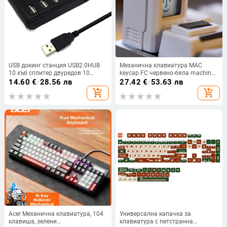
USB докинг станция USB2.0HUB
Механична клавиатура MAC
10 хъб сплитер двуредов 10
keycap FC червено-бяла machine
USB2.0 хъб с отворен...
keycap, персонализирана
14.60
€
/
28.56 лв
27.42
€
/
53.63 лв
прозрачна клавиатура от 80-те
add_shopping_cart
add_shopping_cart
години на Mac Macita, ретро, FC,
FC, FC, FC, FC, FC, FC, FC, FC, Mac,
Macita, Mac ...
Acer Механична клавиатура, 104
Универсална капачка за
клавиша, зелени
клавиатура с петстранна