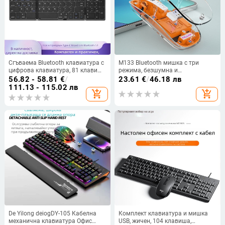
Сгъваема Bluetooth клавиатура с
M133 Bluetooth мишка с три
цифрова клавиатура, 81 клавиш,
режима, безшумна и
тихо работи, ABS пластмаса,
презареждаща, 2400dpi, USB
56.82 - 58.81
€
/
23.61
€
/
46.18 лв
свързване с до 3 устройства
интерфейс, 5 бутона, 2.4GHz
111.13 - 115.02 лв
add_shopping_cart
add_shopping_cart
безжична връзка, обхват до 10 м
De Yilong deiogDY-105 Кабелна
Комплект клавиатура и мишка
механична клавиатура Офис
USB, жичен, 104 клавиша,