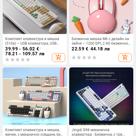
Комплект клавиатура и мишка
Безжична мишка M6 с дизайн на
(510a) – USB клавиатура, USB
зайче – 1200 DPI, 2.4G безжично,
мишка, съвместим с настолен
обхват 10 м
39.99 - 56.02
€
/
22.59
€
/
44.18 лв
компютър и лаптоп.
78.21 - 109.57 лв
add_shopping_cart
add_shopping_cart
Комплект клавиатура и мишка,
Jingdi G98 механична
жичен, с механично усещане, без
клавиатура - Безжична, с три