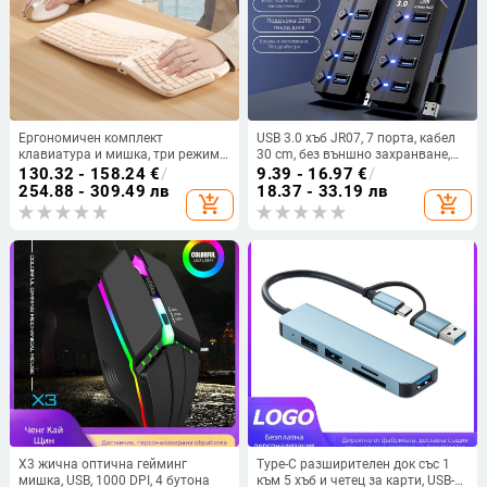
Ергономичен комплект
USB 3.0 хъб JR07, 7 порта, кабел
клавиатура и мишка, три режима
30 cm, без външно захранване,
безжично свързване (Bluetooth),
5GB скорост на пренос
130.32 - 158.24
€
/
9.39 - 16.97
€
/
98+ клавиши, с подложка за
254.88 - 309.49 лв
18.37 - 33.19 лв
add_shopping_cart
add_shopping_cart
китката
X3 жична оптична гейминг
Type-C разширителен док със 1
мишка, USB, 1000 DPI, 4 бутона
към 5 хъб и четец за карти, USB-C