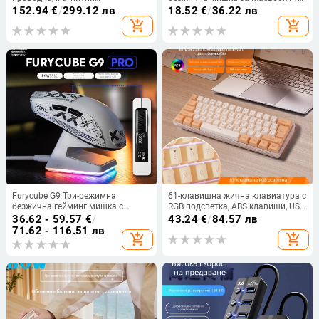
превключватели, CNC
– 1600 DPI, 4 бутона, метално
152.94
€
/
299.12 лв
18.52
€
/
36.22 лв
алуминиева сплав
колелце за скрол
add_shopping_cart
add_shopping_cart
Furycube G9 Три-режимна
61-клавишна жична клавиатура с
безжична гейминг мишка с
RGB подсветка, ABS клавиши, USB
PAW331 оптичен сензор, 6
интерфейс
36.62 - 59.57
€
/
43.24
€
/
84.57 лв
бутона, DPI до 12000, USB кабел
71.62 - 116.51 лв
add_shopping_cart
add_shopping_cart
1,5 м, 2,4 GHz безжична връзка