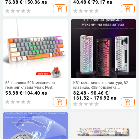
превключватели, жична,
сублимация, подобна на MOA, с
76.88
€
/
150.36 лв
40.48
€
/
79.17 лв
водоустойчива, кабел 1,5 м
голяма, пълна комплект капачки
add_shopping_cart
add_shopping_cart
за клавиши в прасковено розово
и коледна тема
63 клавиша 60% механична
K81 механична клавиатура, 82
гейминг клавиатура с RGB
клавиша, RGB подсветка,
подсветка, жична
безжична и USB свързаност,
53.38
€
/
104.40 лв
82.48 - 90.46
€
/
зелени или бели суичове
161.32 - 176.92 лв
add_shopping_cart
add_shopping_cart